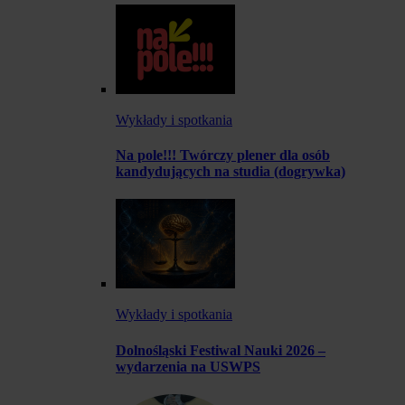
Wykłady i spotkania
Na pole!!! Twórczy plener dla osób
kandydujących na studia (dogrywka)
Wykłady i spotkania
Dolnośląski Festiwal Nauki 2026 –
wydarzenia na USWPS