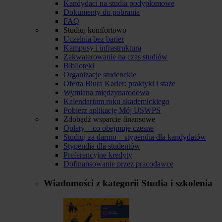
Kandydaci na studia podyplomowe
Dokumenty do pobrania
FAQ
Studiuj komfortowo
Uczelnia bez barier
Kampusy i infrastruktura
Zakwaterowanie na czas studiów
Biblioteki
Organizacje studenckie
Oferta Biura Karier: praktyki i staże
Wymiana międzynarodowa
Kalendarium roku akademickiego
Pobierz aplikację Mój USWPS
Zdobądź wsparcie finansowe
Opłaty – co obejmuje czesne
Studiuj za darmo – stypendia dla kandydatów
Stypendia dla studentów
Preferencyjne kredyty
Dofinansowanie przez pracodawcę
Wiadomości z kategorii
Studia i szkolenia