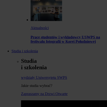
Aktualności
Prace studentów i wykładowcy USWPS na
festiwalu fotografii w Korei Południowej
Studia i szkolenia
Studia
i szkolenia
wydziały Uniwersytetu SWPS
Jakie studia wybrać?
Zapraszamy na Drzwi Otwarte