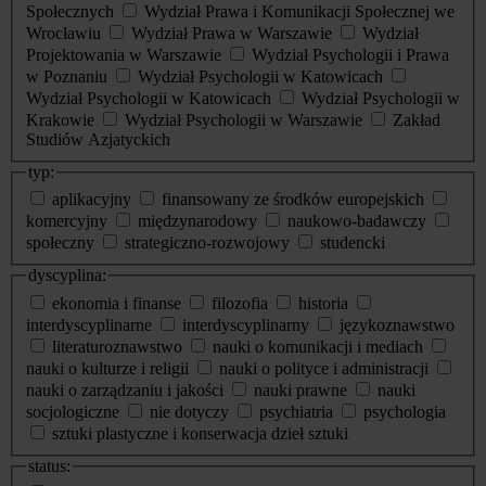
Społecznych
Wydział Prawa i Komunikacji Społecznej we
Wrocławiu
Wydział Prawa w Warszawie
Wydział
Projektowania w Warszawie
Wydział Psychologii i Prawa
w Poznaniu
Wydział Psychologii w Katowicach
Wydział Psychologii w Katowicach
Wydział Psychologii w
Krakowie
Wydział Psychologii w Warszawie
Zakład
Studiów Azjatyckich
typ:
aplikacyjny
finansowany ze środków europejskich
komercyjny
międzynarodowy
naukowo-badawczy
społeczny
strategiczno-rozwojowy
studencki
dyscyplina:
ekonomia i finanse
filozofia
historia
interdyscyplinarne
interdyscyplinarny
językoznawstwo
literaturoznawstwo
nauki o komunikacji i mediach
nauki o kulturze i religii
nauki o polityce i administracji
nauki o zarządzaniu i jakości
nauki prawne
nauki
socjologiczne
nie dotyczy
psychiatria
psychologia
sztuki plastyczne i konserwacja dzieł sztuki
status: