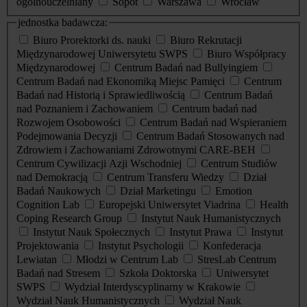
ogólnouczelniany
Sopot
Warszawa
Wrocław
jednostka badawcza:
Biuro Prorektorki ds. nauki
Biuro Rekrutacji
Międzynarodowej Uniwersytetu SWPS
Biuro Współpracy
Międzynarodowej
Centrum Badań nad Bullyingiem
Centrum Badań nad Ekonomiką Miejsc Pamięci
Centrum
Badań nad Historią i Sprawiedliwością
Centrum Badań
nad Poznaniem i Zachowaniem
Centrum badań nad
Rozwojem Osobowości
Centrum Badań nad Wspieraniem
Podejmowania Decyzji
Centrum Badań Stosowanych nad
Zdrowiem i Zachowaniami Zdrowotnymi CARE-BEH
Centrum Cywilizacji Azji Wschodniej
Centrum Studiów
nad Demokracją
Centrum Transferu Wiedzy
Dział
Badań Naukowych
Dział Marketingu
Emotion
Cognition Lab
Europejski Uniwersytet Viadrina
Health
Coping Research Group
Instytut Nauk Humanistycznych
Instytut Nauk Społecznych
Instytut Prawa
Instytut
Projektowania
Instytut Psychologii
Konfederacja
Lewiatan
Młodzi w Centrum Lab
StresLab Centrum
Badań nad Stresem
Szkoła Doktorska
Uniwersytet
SWPS
Wydział Interdyscyplinarny w Krakowie
Wydział Nauk Humanistycznych
Wydział Nauk