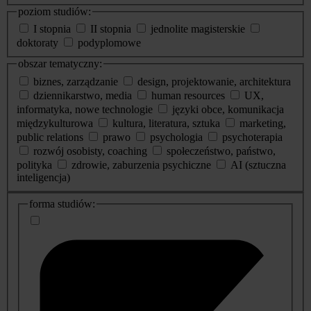
poziom studiów:
I stopnia
II stopnia
jednolite magisterskie
doktoraty
podyplomowe
obszar tematyczny:
biznes, zarządzanie
design, projektowanie, architektura
dziennikarstwo, media
human resources
UX,
informatyka, nowe technologie
języki obce, komunikacja
międzykulturowa
kultura, literatura, sztuka
marketing,
public relations
prawo
psychologia
psychoterapia
rozwój osobisty, coaching
społeczeństwo, państwo,
polityka
zdrowie, zaburzenia psychiczne
AI (sztuczna
inteligencja)
dodatkowe
forma studiów:
informacje
o
studiach