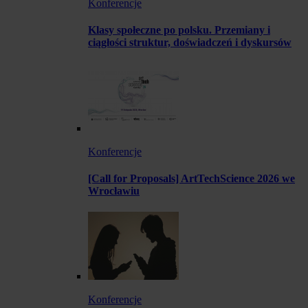
Konferencje
Klasy społeczne po polsku. Przemiany i
ciągłości struktur, doświadczeń i dyskursów
Konferencje
[Call for Proposals] ArtTechScience 2026 we
Wrocławiu
Konferencje