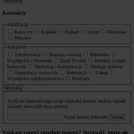
Wyszukaj
Kontakty
lokalizacja:
Katowice
Kraków
Poznań
Sopot
Warszawa
Wrocław
kategoria:
Administracja
Badania i rozwój
Biblioteka
Współpraca z biznesem
Dział Prawny
Instytuty i centra
badawcze
Marketing i komunikacja
Obsługa studenta
Organizacje studenckie
Rekrutacja
Usługi
Współpraca międzynarodowa
Wydziały
Wyszukaj
Jeżeli nie znalazłeś tego czego szukałeś zawsze możesz wpisać
szukane słowo lub frazę poniżej
Wpisz nazwę jednostki
Szukaj
Szukasz czegoś zupełnie innego? Sprawdź, może się