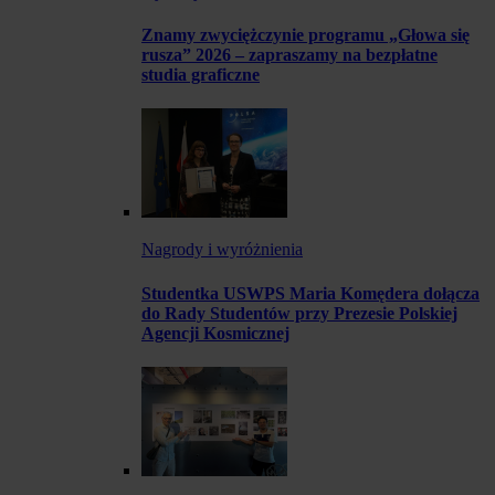
Znamy zwyciężczynie programu „Głowa się
rusza” 2026 – zapraszamy na bezpłatne
studia graficzne
Nagrody i wyróżnienia
Studentka USWPS Maria Komędera dołącza
do Rady Studentów przy Prezesie Polskiej
Agencji Kosmicznej