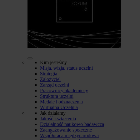
Kim jesteśmy
Misja, wizja, status uczelni
Strategia
Założyciel
Zarząd uczelni
Pracownicy akademiccy
Struktura uczelni
Medale i odznaczenia
Wirtualna Uczelnia
Jak działamy
Jakość kształcenia
Działalność naukowo-badawcza
Zaangażowanie społeczne
Współpraca międzynarodowa