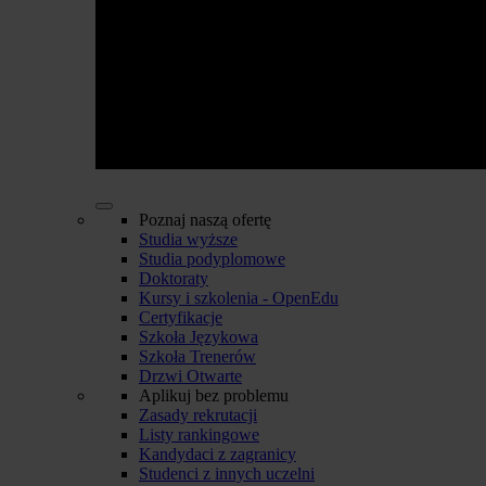
Poznaj naszą ofertę
Studia wyższe
Studia podyplomowe
Doktoraty
Kursy i szkolenia - OpenEdu
Certyfikacje
Szkoła Językowa
Szkoła Trenerów
Drzwi Otwarte
Aplikuj bez problemu
Zasady rekrutacji
Listy rankingowe
Kandydaci z zagranicy
Studenci z innych uczelni