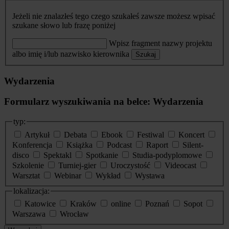
Jeżeli nie znalazłeś tego czego szukałeś zawsze możesz wpisać
szukane słowo lub frazę poniżej
Wpisz fragment nazwy projektu
albo imię i/lub nazwisko kierownika
Szukaj
Wydarzenia
Formularz wyszukiwania na belce: Wydarzenia
typ:
Artykuł
Debata
Ebook
Festiwal
Koncert
Konferencja
Książka
Podcast
Raport
Silent-
disco
Spektakl
Spotkanie
Studia-podyplomowe
Szkolenie
Turniej-gier
Uroczystość
Videocast
Warsztat
Webinar
Wykład
Wystawa
lokalizacja:
Katowice
Kraków
online
Poznań
Sopot
Warszawa
Wrocław