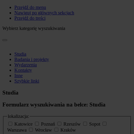
Przejdź do menu
Nawiguj po głównych sekcjach
Przejdź do treści
Wybierz kategorię wyszukiwania
Studia
Badania i projekty
Wydarzenia
Kontakty
Inne
Szybkie linki
Studia
Formularz wyszukiwania na belce: Studia
lokalizacja:
Katowice
Poznań
Rzeszów
Sopot
Warszawa
Wrocław
Kraków