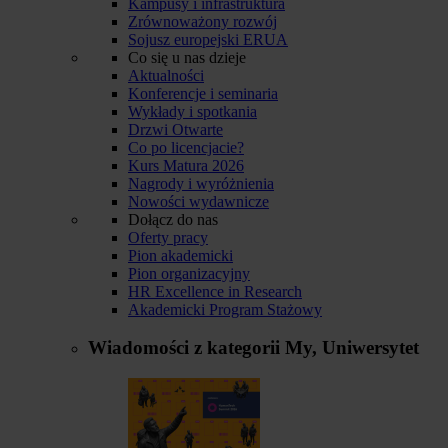
Kampusy i infrastruktura
Zrównoważony rozwój
Sojusz europejski ERUA
Co się u nas dzieje
Aktualności
Konferencje i seminaria
Wykłady i spotkania
Drzwi Otwarte
Co po licencjacie?
Kurs Matura 2026
Nagrody i wyróżnienia
Nowości wydawnicze
Dołącz do nas
Oferty pracy
Pion akademicki
Pion organizacyjny
HR Excellence in Research
Akademicki Program Stażowy
Wiadomości z kategorii
My, Uniwersytet