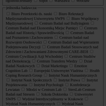
ogólnouczelniany
Sopot
Warszawa
Wrocław
jednostka badawcza:
Biuro Prorektorki ds. nauki
Biuro Rekrutacji
Międzynarodowej Uniwersytetu SWPS
Biuro Współpracy
Międzynarodowej
Centrum Badań nad Bullyingiem
Centrum Badań nad Ekonomiką Miejsc Pamięci
Centrum
Badań nad Historią i Sprawiedliwością
Centrum Badań
nad Poznaniem i Zachowaniem
Centrum badań nad
Rozwojem Osobowości
Centrum Badań nad Wspieraniem
Podejmowania Decyzji
Centrum Badań Stosowanych nad
Zdrowiem i Zachowaniami Zdrowotnymi CARE-BEH
Centrum Cywilizacji Azji Wschodniej
Centrum Studiów
nad Demokracją
Centrum Transferu Wiedzy
Dział
Badań Naukowych
Dział Marketingu
Emotion
Cognition Lab
Europejski Uniwersytet Viadrina
Health
Coping Research Group
Instytut Nauk Humanistycznych
Instytut Nauk Społecznych
Instytut Prawa
Instytut
Projektowania
Instytut Psychologii
Konfederacja
Lewiatan
Młodzi w Centrum Lab
StresLab Centrum
Badań nad Stresem
Szkoła Doktorska
Uniwersytet
SWPS
Wydział Interdyscyplinarny w Krakowie
Wydział Nauk Humanistycznych
Wydział Nauk