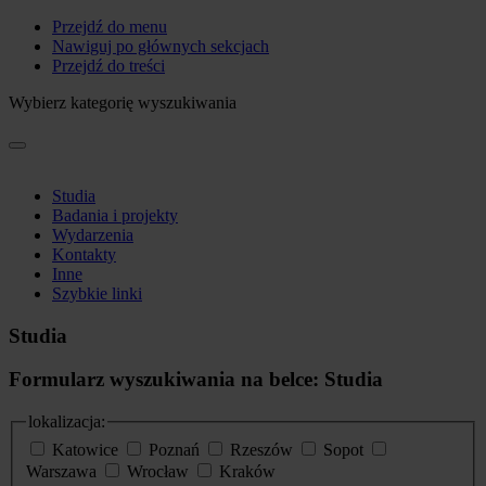
Przejdź do menu
Nawiguj po głównych sekcjach
Przejdź do treści
Wybierz kategorię wyszukiwania
Studia
Badania i projekty
Wydarzenia
Kontakty
Inne
Szybkie linki
Studia
Formularz wyszukiwania na belce: Studia
lokalizacja:
Katowice
Poznań
Rzeszów
Sopot
Warszawa
Wrocław
Kraków