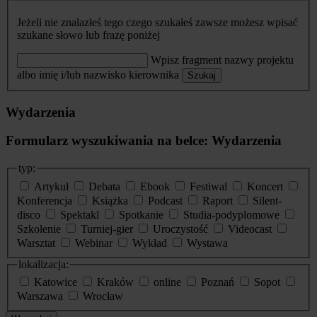
Jeżeli nie znalazłeś tego czego szukałeś zawsze możesz wpisać
szukane słowo lub frazę poniżej
Wpisz fragment nazwy projektu
albo imię i/lub nazwisko kierownika
Szukaj
Wydarzenia
Formularz wyszukiwania na belce: Wydarzenia
typ:
Artykuł
Debata
Ebook
Festiwal
Koncert
Konferencja
Książka
Podcast
Raport
Silent-
disco
Spektakl
Spotkanie
Studia-podyplomowe
Szkolenie
Turniej-gier
Uroczystość
Videocast
Warsztat
Webinar
Wykład
Wystawa
lokalizacja:
Katowice
Kraków
online
Poznań
Sopot
Warszawa
Wrocław