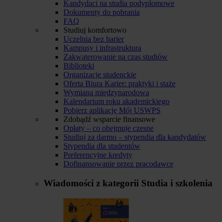
Kandydaci na studia podyplomowe
Dokumenty do pobrania
FAQ
Studiuj komfortowo
Uczelnia bez barier
Kampusy i infrastruktura
Zakwaterowanie na czas studiów
Biblioteki
Organizacje studenckie
Oferta Biura Karier: praktyki i staże
Wymiana międzynarodowa
Kalendarium roku akademickiego
Pobierz aplikację Mój USWPS
Zdobądź wsparcie finansowe
Opłaty – co obejmuje czesne
Studiuj za darmo – stypendia dla kandydatów
Stypendia dla studentów
Preferencyjne kredyty
Dofinansowanie przez pracodawcę
Wiadomości z kategorii
Studia i szkolenia