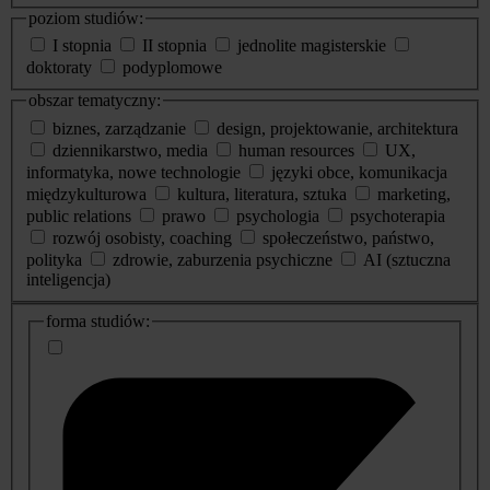
poziom studiów:
I stopnia
II stopnia
jednolite magisterskie
doktoraty
podyplomowe
obszar tematyczny:
biznes, zarządzanie
design, projektowanie, architektura
dziennikarstwo, media
human resources
UX,
informatyka, nowe technologie
języki obce, komunikacja
międzykulturowa
kultura, literatura, sztuka
marketing,
public relations
prawo
psychologia
psychoterapia
rozwój osobisty, coaching
społeczeństwo, państwo,
polityka
zdrowie, zaburzenia psychiczne
AI (sztuczna
inteligencja)
dodatkowe
forma studiów:
informacje
o
studiach