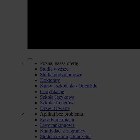
Poznaj naszą ofertę
Studia wyższe
Studia podyplomowe
Doktoraty
Kursy i szkolenia - OpenEdu
Certyfikacje
Szkoła Językowa
Szkoła Trenerów
Drzwi Otwarte
Aplikuj bez problemu
Zasady rekrutacji
Listy rankingowe
Kandydaci z zagranicy
Studenci z innych uczelni