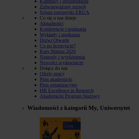
Kampusy i infrastruktura
Zrównoważony rozwój
Sojusz europejski ERUA
Co się u nas dzieje
Aktualności
Konferencje i seminaria
Wykłady i spotkania
Drzwi Otwarte
Co po licencjacie?
Kurs Matura 2026
Nagrody i wyróżnienia
Nowości wydawnicze
Dołącz do nas
Oferty pracy
Pion akademicki
Pion organizacyjny
HR Excellence in Research
Akademicki Program Stażowy
Wiadomości z kategorii
My, Uniwersytet