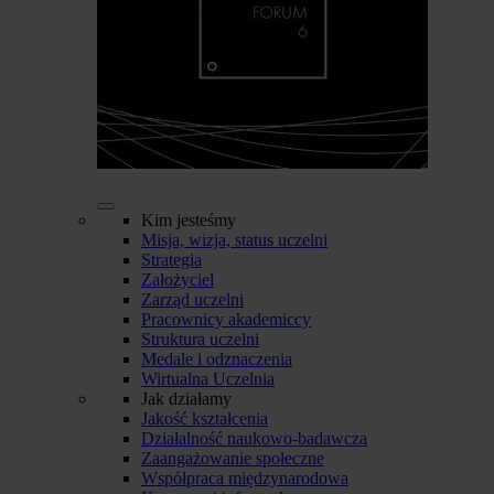
Kim jesteśmy
Misja, wizja, status uczelni
Strategia
Założyciel
Zarząd uczelni
Pracownicy akademiccy
Struktura uczelni
Medale i odznaczenia
Wirtualna Uczelnia
Jak działamy
Jakość kształcenia
Działalność naukowo-badawcza
Zaangażowanie społeczne
Współpraca międzynarodowa