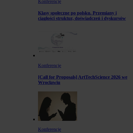
Konferencje
Klasy społeczne po polsku. Przemiany i
ciągłości struktur, doświadczeń i dyskursów
Konferencje
[Call for Proposals] ArtTechScience 2026 we
Wrocławiu
Konferencje