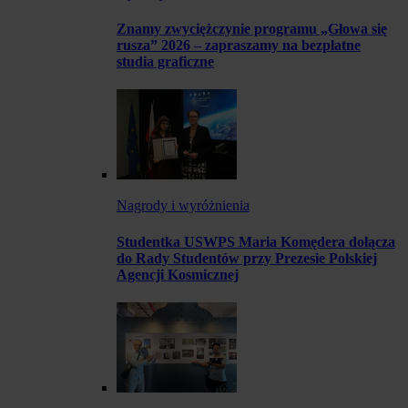
Znamy zwyciężczynie programu „Głowa się
rusza” 2026 – zapraszamy na bezpłatne
studia graficzne
Nagrody i wyróżnienia
Studentka USWPS Maria Komędera dołącza
do Rady Studentów przy Prezesie Polskiej
Agencji Kosmicznej