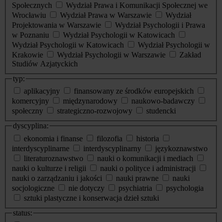
Społecznych
Wydział Prawa i Komunikacji Społecznej we
Wrocławiu
Wydział Prawa w Warszawie
Wydział
Projektowania w Warszawie
Wydział Psychologii i Prawa
w Poznaniu
Wydział Psychologii w Katowicach
Wydział Psychologii w Katowicach
Wydział Psychologii w
Krakowie
Wydział Psychologii w Warszawie
Zakład
Studiów Azjatyckich
typ:
aplikacyjny
finansowany ze środków europejskich
komercyjny
międzynarodowy
naukowo-badawczy
społeczny
strategiczno-rozwojowy
studencki
dyscyplina:
ekonomia i finanse
filozofia
historia
interdyscyplinarne
interdyscyplinarny
językoznawstwo
literaturoznawstwo
nauki o komunikacji i mediach
nauki o kulturze i religii
nauki o polityce i administracji
nauki o zarządzaniu i jakości
nauki prawne
nauki
socjologiczne
nie dotyczy
psychiatria
psychologia
sztuki plastyczne i konserwacja dzieł sztuki
status: