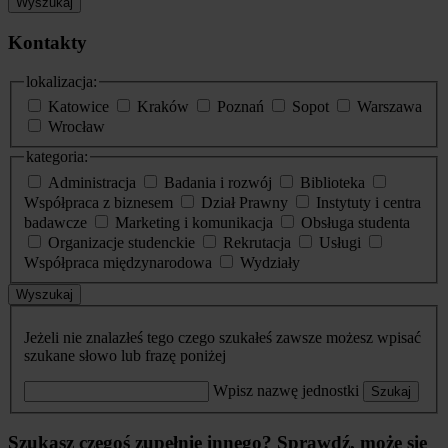
Wyszukaj
Kontakty
lokalizacja:
Katowice
Kraków
Poznań
Sopot
Warszawa
Wrocław
kategoria:
Administracja
Badania i rozwój
Biblioteka
Współpraca z biznesem
Dział Prawny
Instytuty i centra
badawcze
Marketing i komunikacja
Obsługa studenta
Organizacje studenckie
Rekrutacja
Usługi
Współpraca międzynarodowa
Wydziały
Wyszukaj
Jeżeli nie znalazłeś tego czego szukałeś zawsze możesz wpisać
szukane słowo lub frazę poniżej
Wpisz nazwę jednostki
Szukaj
Szukasz czegoś zupełnie innego? Sprawdź, może się