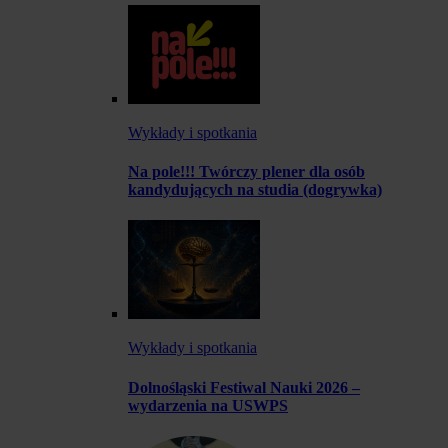
Wykłady i spotkania
Na pole!!! Twórczy plener dla osób
kandydujących na studia (dogrywka)
Wykłady i spotkania
Dolnośląski Festiwal Nauki 2026 –
wydarzenia na USWPS