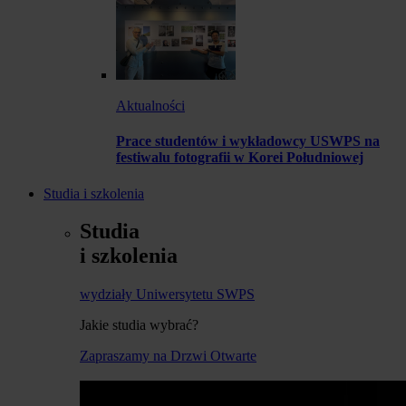
Aktualności
Prace studentów i wykładowcy USWPS na
festiwalu fotografii w Korei Południowej
Studia i szkolenia
Studia
i szkolenia
wydziały Uniwersytetu SWPS
Jakie studia wybrać?
Zapraszamy na Drzwi Otwarte