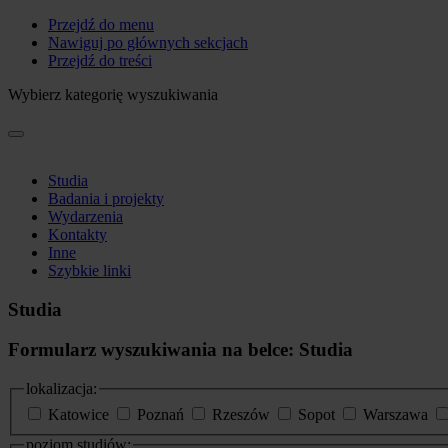
Przejdź do menu
Nawiguj po głównych sekcjach
Przejdź do treści
Wybierz kategorię wyszukiwania
Studia
Badania i projekty
Wydarzenia
Kontakty
Inne
Szybkie linki
Studia
Formularz wyszukiwania na belce: Studia
lokalizacja:
Katowice
Poznań
Rzeszów
Sopot
Warszawa
poziom studiów: