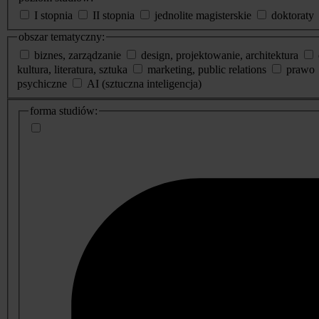
I stopnia
II stopnia
jednolite magisterskie
doktoraty
obszar tematyczny:
biznes, zarządzanie
design, projektowanie, architektura
kultura, literatura, sztuka
marketing, public relations
prawo
psychiczne
AI (sztuczna inteligencja)
dodatkowe
forma studiów:
informacje
o
studiach