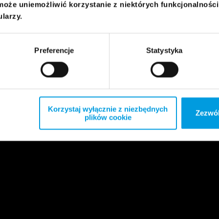
może uniemożliwić korzystanie z niektórych funkcjonalnośc
ularzy.
Preferencje
Statystyka
Korzystaj wyłącznie z niezbędnych
Zezwól
plików cookie