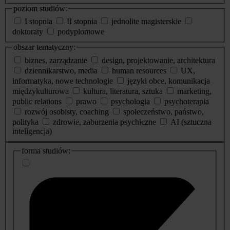
poziom studiów:
I stopnia
II stopnia
jednolite magisterskie
doktoraty
podyplomowe
obszar tematyczny:
biznes, zarządzanie
design, projektowanie, architektura
dziennikarstwo, media
human resources
UX,
informatyka, nowe technologie
języki obce, komunikacja
międzykulturowa
kultura, literatura, sztuka
marketing,
public relations
prawo
psychologia
psychoterapia
rozwój osobisty, coaching
społeczeństwo, państwo,
polityka
zdrowie, zaburzenia psychiczne
AI (sztuczna
inteligencja)
dodatkowe
forma studiów:
informacje
o
studiach