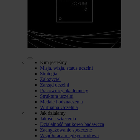
Kim jesteśmy
Misja, wizja, status uczelni
Strategia
Założyciel
Zarząd uczelni
Pracownicy akademiccy
Struktura uczelni
Medale i odznaczenia
Wirtualna Uczelnia
Jak działamy
Jakość kształcenia
Działalność naukowo-badawcza
Zaangażowanie społeczne
Współpraca międzynarodowa