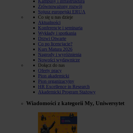
Kampusy i infrastruktura
Zrównoważony rozwój
Sojusz europejski ERUA
Co się u nas dzieje
Aktualności
Konferencje i seminaria
Wykłady i spotkania
Drzwi Otwarte
Co po licencjacie?
Kurs Matura 2026
Nagrody i wyróżnienia
Nowości wydawnicze
Dołącz do nas
Oferty pracy
Pion akademicki
Pion organizacyjny
HR Excellence in Research
Akademicki Program Stażowy
Wiadomości z kategorii
My, Uniwersytet