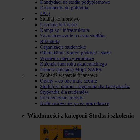
Kandydaci na studia podyplomowe
Dokumenty do pobrania
FAQ
Studiuj komfortowo
Uczelnia bez barier
Kampusy i infrastruktura
Zakwaterowanie na czas studiów
Biblioteki
Organizacje studenckie
Oferta Biura Karier: praktyki i staże
Wymiana międzynarodowa
Kalendarium roku akademickiego
Pobierz aplikację Mój USWPS
Zdobądź wsparcie finansowe
Opłaty – co obejmuje czesne
Studiuj za darmo – stypendia dla kandydatów
Stypendia dla studentów
Preferencyjne kredyty
Dofinansowanie przez pracodawcę
Wiadomości z kategorii
Studia i szkolenia