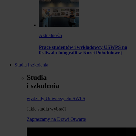
Aktualności
Prace studentów i wykładowcy USWPS na
festiwalu fotografii w Korei Południowej
Studia i szkolenia
Studia
i szkolenia
wydziały Uniwersytetu SWPS
Jakie studia wybrać?
Zapraszamy na Drzwi Otwarte