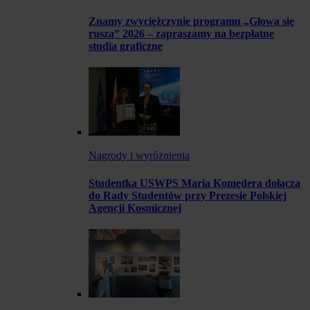
Znamy zwyciężczynie programu „Głowa się
rusza” 2026 – zapraszamy na bezpłatne
studia graficzne
Nagrody i wyróżnienia
Studentka USWPS Maria Komędera dołącza
do Rady Studentów przy Prezesie Polskiej
Agencji Kosmicznej