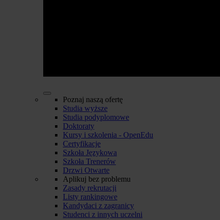
Poznaj naszą ofertę
Studia wyższe
Studia podyplomowe
Doktoraty
Kursy i szkolenia - OpenEdu
Certyfikacje
Szkoła Językowa
Szkoła Trenerów
Drzwi Otwarte
Aplikuj bez problemu
Zasady rekrutacji
Listy rankingowe
Kandydaci z zagranicy
Studenci z innych uczelni