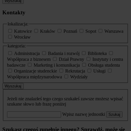
Wyszukaj
Kontakty
lokalizacja:
Katowice
Kraków
Poznań
Sopot
Warszawa
Wrocław
kategoria:
Administracja
Badania i rozwój
Biblioteka
Współpraca z biznesem
Dział Prawny
Instytuty i centra
badawcze
Marketing i komunikacja
Obsługa studenta
Organizacje studenckie
Rekrutacja
Usługi
Współpraca międzynarodowa
Wydziały
Wyszukaj
Jeżeli nie znalazłeś tego czego szukałeś zawsze możesz wpisać
szukane słowo lub frazę poniżej
Wpisz nazwę jednostki
Szukaj
Szukasz czegoś zupełnie innego? Sprawdź, może się