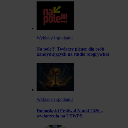
Wykłady i spotkania
Na pole!!! Twórczy plener dla osób
kandydujących na studia (dogrywka)
Wykłady i spotkania
Dolnośląski Festiwal Nauki 2026 –
wydarzenia na USWPS