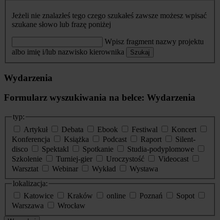
Jeżeli nie znalazłeś tego czego szukałeś zawsze możesz wpisać
szukane słowo lub frazę poniżej
Wpisz fragment nazwy projektu
albo imię i/lub nazwisko kierownika
Szukaj
Wydarzenia
Formularz wyszukiwania na belce: Wydarzenia
typ:
Artykuł
Debata
Ebook
Festiwal
Koncert
Konferencja
Książka
Podcast
Raport
Silent-
disco
Spektakl
Spotkanie
Studia-podyplomowe
Szkolenie
Turniej-gier
Uroczystość
Videocast
Warsztat
Webinar
Wykład
Wystawa
lokalizacja:
Katowice
Kraków
online
Poznań
Sopot
Warszawa
Wrocław