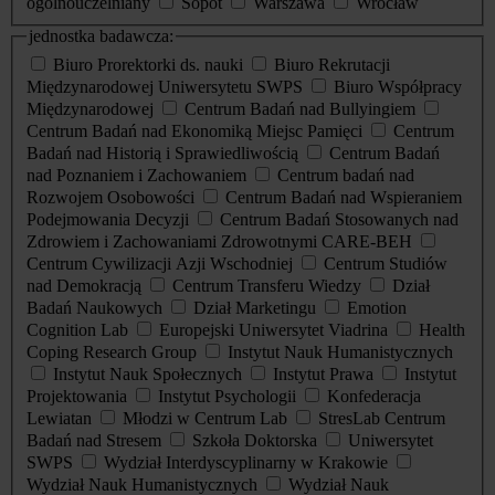
ogólnouczelniany
Sopot
Warszawa
Wrocław
jednostka badawcza:
Biuro Prorektorki ds. nauki
Biuro Rekrutacji
Międzynarodowej Uniwersytetu SWPS
Biuro Współpracy
Międzynarodowej
Centrum Badań nad Bullyingiem
Centrum Badań nad Ekonomiką Miejsc Pamięci
Centrum
Badań nad Historią i Sprawiedliwością
Centrum Badań
nad Poznaniem i Zachowaniem
Centrum badań nad
Rozwojem Osobowości
Centrum Badań nad Wspieraniem
Podejmowania Decyzji
Centrum Badań Stosowanych nad
Zdrowiem i Zachowaniami Zdrowotnymi CARE-BEH
Centrum Cywilizacji Azji Wschodniej
Centrum Studiów
nad Demokracją
Centrum Transferu Wiedzy
Dział
Badań Naukowych
Dział Marketingu
Emotion
Cognition Lab
Europejski Uniwersytet Viadrina
Health
Coping Research Group
Instytut Nauk Humanistycznych
Instytut Nauk Społecznych
Instytut Prawa
Instytut
Projektowania
Instytut Psychologii
Konfederacja
Lewiatan
Młodzi w Centrum Lab
StresLab Centrum
Badań nad Stresem
Szkoła Doktorska
Uniwersytet
SWPS
Wydział Interdyscyplinarny w Krakowie
Wydział Nauk Humanistycznych
Wydział Nauk