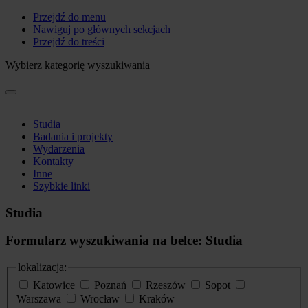
Przejdź do menu
Nawiguj po głównych sekcjach
Przejdź do treści
Wybierz kategorię wyszukiwania
Studia
Badania i projekty
Wydarzenia
Kontakty
Inne
Szybkie linki
Studia
Formularz wyszukiwania na belce: Studia
lokalizacja:
Katowice
Poznań
Rzeszów
Sopot
Warszawa
Wrocław
Kraków