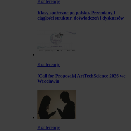
Konferencje
Klasy społeczne po polsku. Przemiany i
ciągłości struktur, doświadczeń i dyskursów
Konferencje
[Call for Proposals] ArtTechScience 2026 we
Wrocławiu
Konferencje