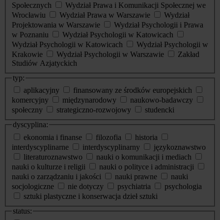
Społecznych
Wydział Prawa i Komunikacji Społecznej we
Wrocławiu
Wydział Prawa w Warszawie
Wydział
Projektowania w Warszawie
Wydział Psychologii i Prawa
w Poznaniu
Wydział Psychologii w Katowicach
Wydział Psychologii w Katowicach
Wydział Psychologii w
Krakowie
Wydział Psychologii w Warszawie
Zakład
Studiów Azjatyckich
typ:
aplikacyjny
finansowany ze środków europejskich
komercyjny
międzynarodowy
naukowo-badawczy
społeczny
strategiczno-rozwojowy
studencki
dyscyplina:
ekonomia i finanse
filozofia
historia
interdyscyplinarne
interdyscyplinarny
językoznawstwo
literaturoznawstwo
nauki o komunikacji i mediach
nauki o kulturze i religii
nauki o polityce i administracji
nauki o zarządzaniu i jakości
nauki prawne
nauki
socjologiczne
nie dotyczy
psychiatria
psychologia
sztuki plastyczne i konserwacja dzieł sztuki
status: