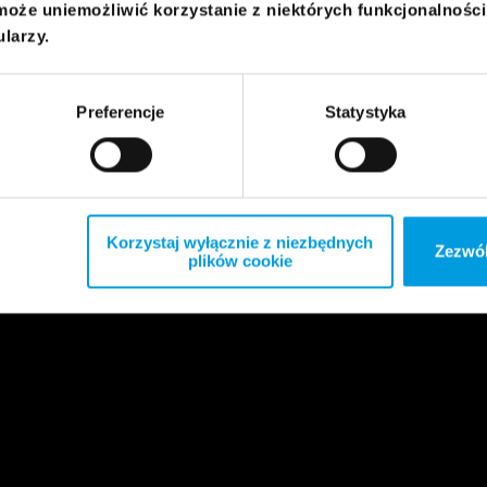
może uniemożliwić korzystanie z niektórych funkcjonalnośc
ularzy.
Preferencje
Statystyka
Korzystaj wyłącznie z niezbędnych
Zezwól
plików cookie