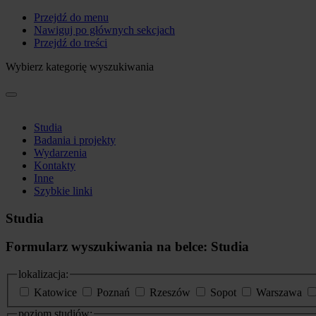
Przejdź do menu
Nawiguj po głównych sekcjach
Przejdź do treści
Wybierz kategorię wyszukiwania
Studia
Badania i projekty
Wydarzenia
Kontakty
Inne
Szybkie linki
Studia
Formularz wyszukiwania na belce: Studia
lokalizacja:
Katowice
Poznań
Rzeszów
Sopot
Warszawa
poziom studiów: