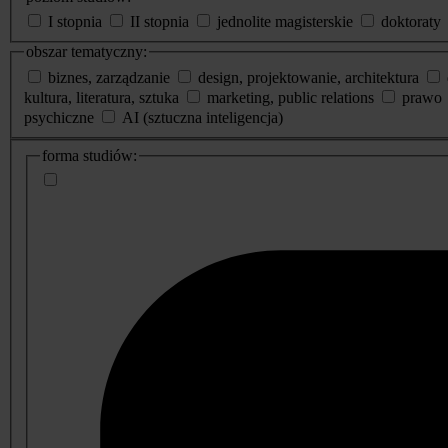
I stopnia
II stopnia
jednolite magisterskie
doktoraty
obszar tematyczny:
biznes, zarządzanie
design, projektowanie, architektura
kultura, literatura, sztuka
marketing, public relations
prawo
psychiczne
AI (sztuczna inteligencja)
dodatkowe
forma studiów:
informacje
o
studiach