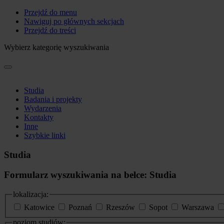
Przejdź do menu
Nawiguj po głównych sekcjach
Przejdź do treści
Wybierz kategorię wyszukiwania
Studia
Badania i projekty
Wydarzenia
Kontakty
Inne
Szybkie linki
Studia
Formularz wyszukiwania na belce: Studia
lokalizacja:
Katowice
Poznań
Rzeszów
Sopot
Warszawa
poziom studiów: