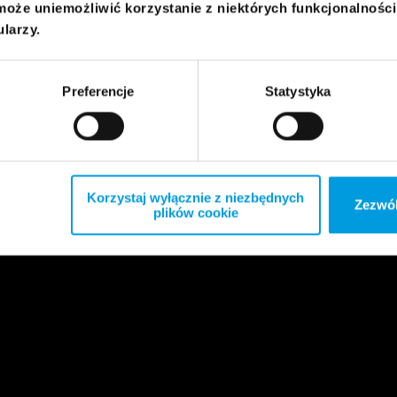
może uniemożliwić korzystanie z niektórych funkcjonalnośc
ularzy.
Preferencje
Statystyka
Korzystaj wyłącznie z niezbędnych
Zezwól
plików cookie