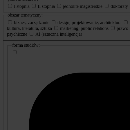
I stopnia
II stopnia
jednolite magisterskie
doktoraty
obszar tematyczny:
biznes, zarządzanie
design, projektowanie, architektura
kultura, literatura, sztuka
marketing, public relations
prawo
psychiczne
AI (sztuczna inteligencja)
dodatkowe
forma studiów:
informacje
o
studiach