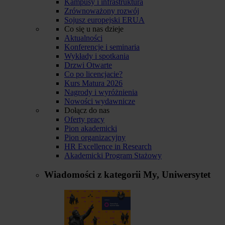
Kampusy i infrastruktura
Zrównoważony rozwój
Sojusz europejski ERUA
Co się u nas dzieje
Aktualności
Konferencje i seminaria
Wykłady i spotkania
Drzwi Otwarte
Co po licencjacie?
Kurs Matura 2026
Nagrody i wyróżnienia
Nowości wydawnicze
Dołącz do nas
Oferty pracy
Pion akademicki
Pion organizacyjny
HR Excellence in Research
Akademicki Program Stażowy
Wiadomości z kategorii
My, Uniwersytet