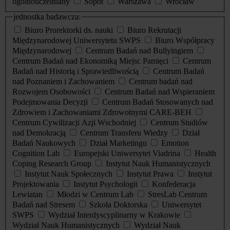
ogólnouczelniany
Sopot
Warszawa
Wrocław
jednostka badawcza:
Biuro Prorektorki ds. nauki
Biuro Rekrutacji
Międzynarodowej Uniwersytetu SWPS
Biuro Współpracy
Międzynarodowej
Centrum Badań nad Bullyingiem
Centrum Badań nad Ekonomiką Miejsc Pamięci
Centrum
Badań nad Historią i Sprawiedliwością
Centrum Badań
nad Poznaniem i Zachowaniem
Centrum badań nad
Rozwojem Osobowości
Centrum Badań nad Wspieraniem
Podejmowania Decyzji
Centrum Badań Stosowanych nad
Zdrowiem i Zachowaniami Zdrowotnymi CARE-BEH
Centrum Cywilizacji Azji Wschodniej
Centrum Studiów
nad Demokracją
Centrum Transferu Wiedzy
Dział
Badań Naukowych
Dział Marketingu
Emotion
Cognition Lab
Europejski Uniwersytet Viadrina
Health
Coping Research Group
Instytut Nauk Humanistycznych
Instytut Nauk Społecznych
Instytut Prawa
Instytut
Projektowania
Instytut Psychologii
Konfederacja
Lewiatan
Młodzi w Centrum Lab
StresLab Centrum
Badań nad Stresem
Szkoła Doktorska
Uniwersytet
SWPS
Wydział Interdyscyplinarny w Krakowie
Wydział Nauk Humanistycznych
Wydział Nauk