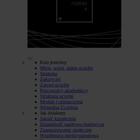
Kim jesteśmy
Misja, wizja, status uczelni
Strategia
Założyciel
Zarząd uczelni
Pracownicy akademiccy
Struktura uczelni
Medale i odznaczenia
Wirtualna Uczelnia
Jak działamy
Jakość kształcenia
Działalność naukowo-badawcza
Zaangażowanie społeczne
Współpraca międzynarodowa