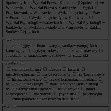
Społecznych
Wydział Prawa i Komunikacji Społecznej we
Wrocławiu
Wydział Prawa w Warszawie
Wydział
Projektowania w Warszawie
Wydział Psychologii i Prawa
w Poznaniu
Wydział Psychologii w Katowicach
Wydział Psychologii w Katowicach
Wydział Psychologii w
Krakowie
Wydział Psychologii w Warszawie
Zakład
Studiów Azjatyckich
typ:
aplikacyjny
finansowany ze środków europejskich
komercyjny
międzynarodowy
naukowo-badawczy
społeczny
strategiczno-rozwojowy
studencki
dyscyplina:
ekonomia i finanse
filozofia
historia
interdyscyplinarne
interdyscyplinarny
językoznawstwo
literaturoznawstwo
nauki o komunikacji i mediach
nauki o kulturze i religii
nauki o polityce i administracji
nauki o zarządzaniu i jakości
nauki prawne
nauki
socjologiczne
nie dotyczy
psychiatria
psychologia
sztuki plastyczne i konserwacja dzieł sztuki
status: