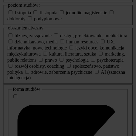
poziom studiów:
I stopnia
II stopnia
jednolite magisterskie
doktoraty
podyplomowe
obszar tematyczny:
biznes, zarządzanie
design, projektowanie, architektura
dziennikarstwo, media
human resources
UX,
informatyka, nowe technologie
języki obce, komunikacja
międzykulturowa
kultura, literatura, sztuka
marketing,
public relations
prawo
psychologia
psychoterapia
rozwój osobisty, coaching
społeczeństwo, państwo,
polityka
zdrowie, zaburzenia psychiczne
AI (sztuczna
inteligencja)
dodatkowe
forma studiów:
informacje
o
studiach