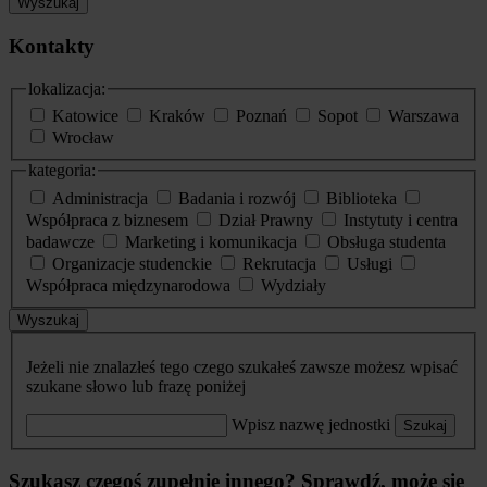
Wyszukaj
Kontakty
lokalizacja:
Katowice
Kraków
Poznań
Sopot
Warszawa
Wrocław
kategoria:
Administracja
Badania i rozwój
Biblioteka
Współpraca z biznesem
Dział Prawny
Instytuty i centra
badawcze
Marketing i komunikacja
Obsługa studenta
Organizacje studenckie
Rekrutacja
Usługi
Współpraca międzynarodowa
Wydziały
Wyszukaj
Jeżeli nie znalazłeś tego czego szukałeś zawsze możesz wpisać
szukane słowo lub frazę poniżej
Wpisz nazwę jednostki
Szukaj
Szukasz czegoś zupełnie innego? Sprawdź, może się