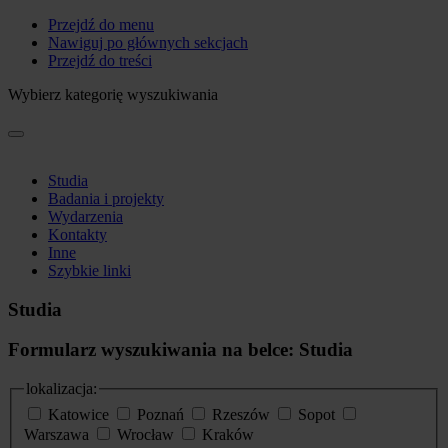
Przejdź do menu
Nawiguj po głównych sekcjach
Przejdź do treści
Wybierz kategorię wyszukiwania
Studia
Badania i projekty
Wydarzenia
Kontakty
Inne
Szybkie linki
Studia
Formularz wyszukiwania na belce: Studia
lokalizacja:
Katowice
Poznań
Rzeszów
Sopot
Warszawa
Wrocław
Kraków