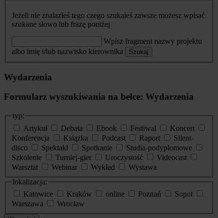
Jeżeli nie znalazłeś tego czego szukałeś zawsze możesz wpisać
szukane słowo lub frazę poniżej
Wpisz fragment nazwy projektu
albo imię i/lub nazwisko kierownika
Szukaj
Wydarzenia
Formularz wyszukiwania na belce: Wydarzenia
typ:
Artykuł
Debata
Ebook
Festiwal
Koncert
Konferencja
Książka
Podcast
Raport
Silent-
disco
Spektakl
Spotkanie
Studia-podyplomowe
Szkolenie
Turniej-gier
Uroczystość
Videocast
Warsztat
Webinar
Wykład
Wystawa
lokalizacja:
Katowice
Kraków
online
Poznań
Sopot
Warszawa
Wrocław