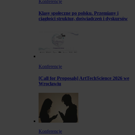
Konferencje
Klasy społeczne po polsku. Przemiany i
ciągłości struktur, doświadczeń i dyskursów
Konferencje
[Call for Proposals] ArtTechScience 2026 we
Wrocławiu
Konferencje