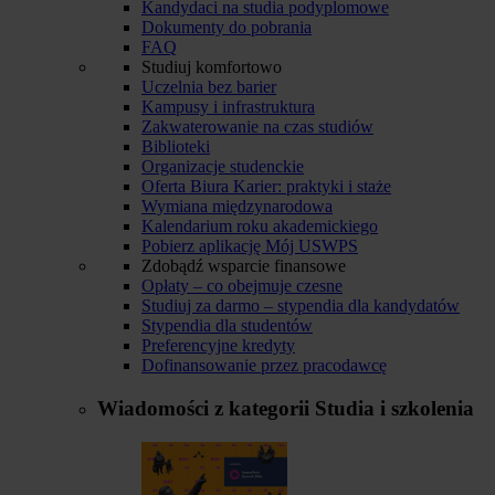
Kandydaci na studia podyplomowe
Dokumenty do pobrania
FAQ
Studiuj komfortowo
Uczelnia bez barier
Kampusy i infrastruktura
Zakwaterowanie na czas studiów
Biblioteki
Organizacje studenckie
Oferta Biura Karier: praktyki i staże
Wymiana międzynarodowa
Kalendarium roku akademickiego
Pobierz aplikację Mój USWPS
Zdobądź wsparcie finansowe
Opłaty – co obejmuje czesne
Studiuj za darmo – stypendia dla kandydatów
Stypendia dla studentów
Preferencyjne kredyty
Dofinansowanie przez pracodawcę
Wiadomości z kategorii
Studia i szkolenia