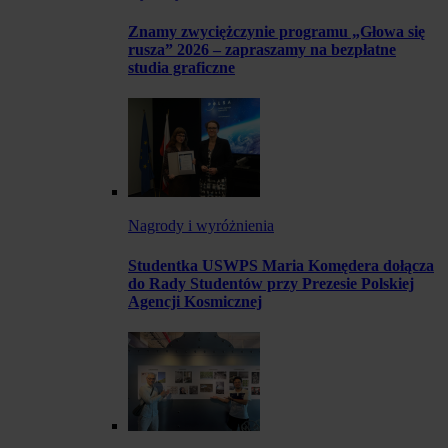
Znamy zwyciężczynie programu „Głowa się
rusza” 2026 – zapraszamy na bezpłatne
studia graficzne
Nagrody i wyróżnienia
Studentka USWPS Maria Komędera dołącza
do Rady Studentów przy Prezesie Polskiej
Agencji Kosmicznej