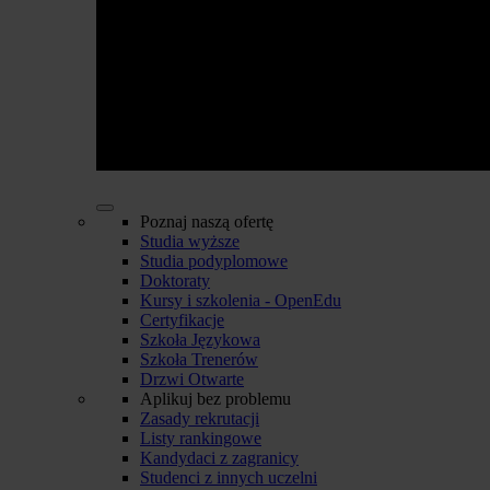
Poznaj naszą ofertę
Studia wyższe
Studia podyplomowe
Doktoraty
Kursy i szkolenia - OpenEdu
Certyfikacje
Szkoła Językowa
Szkoła Trenerów
Drzwi Otwarte
Aplikuj bez problemu
Zasady rekrutacji
Listy rankingowe
Kandydaci z zagranicy
Studenci z innych uczelni