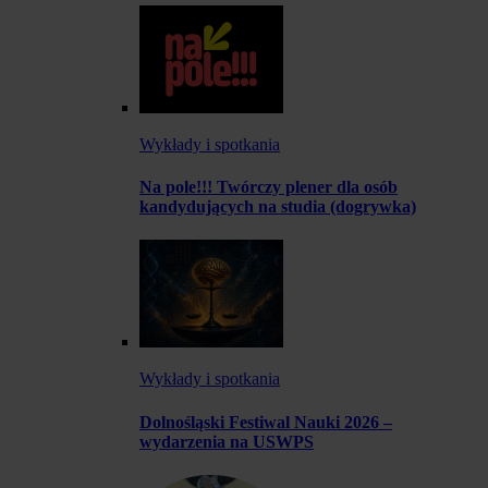
Wykłady i spotkania
Na pole!!! Twórczy plener dla osób
kandydujących na studia (dogrywka)
Wykłady i spotkania
Dolnośląski Festiwal Nauki 2026 –
wydarzenia na USWPS