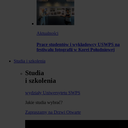
Aktualności
Prace studentów i wykładowcy USWPS na
festiwalu fotografii w Korei Południowej
Studia i szkolenia
Studia
i szkolenia
wydziały Uniwersytetu SWPS
Jakie studia wybrać?
Zapraszamy na Drzwi Otwarte