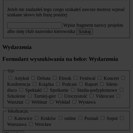
Jeżeli nie znalazłeś tego czego szukałeś zawsze możesz wpisać
szukane słowo lub frazę poniżej
Wpisz fragment nazwy projektu
albo imię i/lub nazwisko kierownika
Szukaj
Wydarzenia
Formularz wyszukiwania na belce: Wydarzenia
typ:
Artykuł
Debata
Ebook
Festiwal
Koncert
Konferencja
Książka
Podcast
Raport
Silent-
disco
Spektakl
Spotkanie
Studia-podyplomowe
Szkolenie
Turniej-gier
Uroczystość
Videocast
Warsztat
Webinar
Wykład
Wystawa
lokalizacja:
Katowice
Kraków
online
Poznań
Sopot
Warszawa
Wrocław