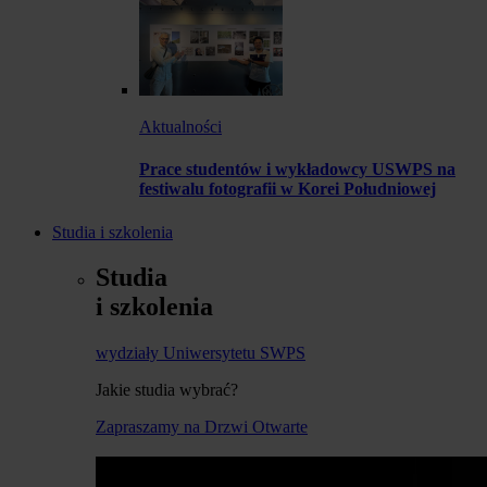
Aktualności
Prace studentów i wykładowcy USWPS na
festiwalu fotografii w Korei Południowej
Studia i szkolenia
Studia
i szkolenia
wydziały Uniwersytetu SWPS
Jakie studia wybrać?
Zapraszamy na Drzwi Otwarte