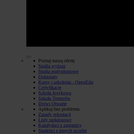
Poznaj naszą ofertę
Studia wyższe
Studia podyplomowe
Doktoraty
Kursy i szkolenia - OpenEdu
Certyfikacje
Szkoła Językowa
Szkoła Trenerów
Drzwi Otwarte
Aplikuj bez problemu
Zasady rekrutacji
Listy rankingowe
Kandydaci z zagranicy
Studenci z innych uczelni