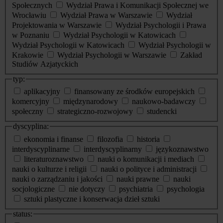
Społecznych
Wydział Prawa i Komunikacji Społecznej we
Wrocławiu
Wydział Prawa w Warszawie
Wydział
Projektowania w Warszawie
Wydział Psychologii i Prawa
w Poznaniu
Wydział Psychologii w Katowicach
Wydział Psychologii w Katowicach
Wydział Psychologii w
Krakowie
Wydział Psychologii w Warszawie
Zakład
Studiów Azjatyckich
typ:
aplikacyjny
finansowany ze środków europejskich
komercyjny
międzynarodowy
naukowo-badawczy
społeczny
strategiczno-rozwojowy
studencki
dyscyplina:
ekonomia i finanse
filozofia
historia
interdyscyplinarne
interdyscyplinarny
językoznawstwo
literaturoznawstwo
nauki o komunikacji i mediach
nauki o kulturze i religii
nauki o polityce i administracji
nauki o zarządzaniu i jakości
nauki prawne
nauki
socjologiczne
nie dotyczy
psychiatria
psychologia
sztuki plastyczne i konserwacja dzieł sztuki
status: