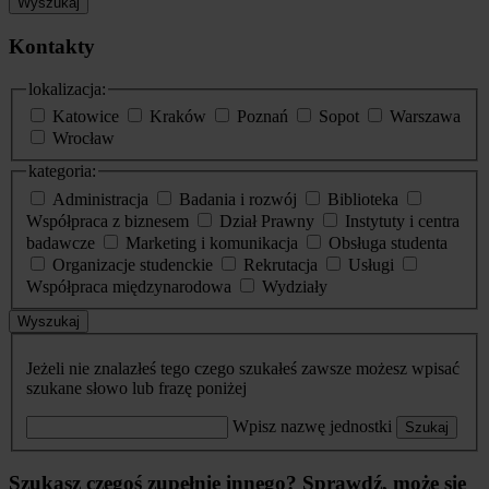
Wyszukaj
Kontakty
lokalizacja:
Katowice
Kraków
Poznań
Sopot
Warszawa
Wrocław
kategoria:
Administracja
Badania i rozwój
Biblioteka
Współpraca z biznesem
Dział Prawny
Instytuty i centra
badawcze
Marketing i komunikacja
Obsługa studenta
Organizacje studenckie
Rekrutacja
Usługi
Współpraca międzynarodowa
Wydziały
Wyszukaj
Jeżeli nie znalazłeś tego czego szukałeś zawsze możesz wpisać
szukane słowo lub frazę poniżej
Wpisz nazwę jednostki
Szukaj
Szukasz czegoś zupełnie innego? Sprawdź, może się