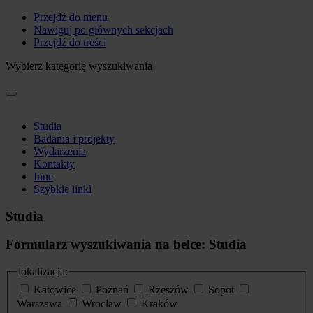
Przejdź do menu
Nawiguj po głównych sekcjach
Przejdź do treści
Wybierz kategorię wyszukiwania
Studia
Badania i projekty
Wydarzenia
Kontakty
Inne
Szybkie linki
Studia
Formularz wyszukiwania na belce: Studia
lokalizacja:
Katowice
Poznań
Rzeszów
Sopot
Warszawa
Wrocław
Kraków