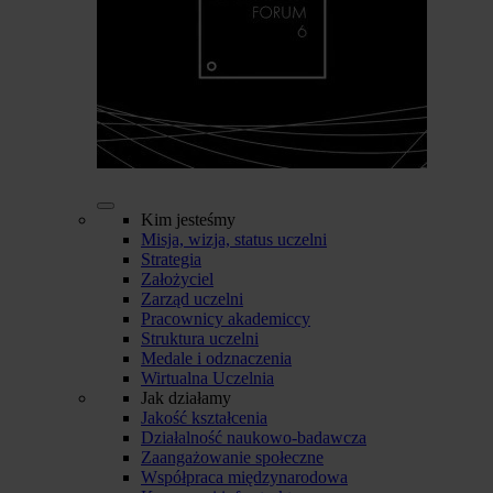
Kim jesteśmy
Misja, wizja, status uczelni
Strategia
Założyciel
Zarząd uczelni
Pracownicy akademiccy
Struktura uczelni
Medale i odznaczenia
Wirtualna Uczelnia
Jak działamy
Jakość kształcenia
Działalność naukowo-badawcza
Zaangażowanie społeczne
Współpraca międzynarodowa