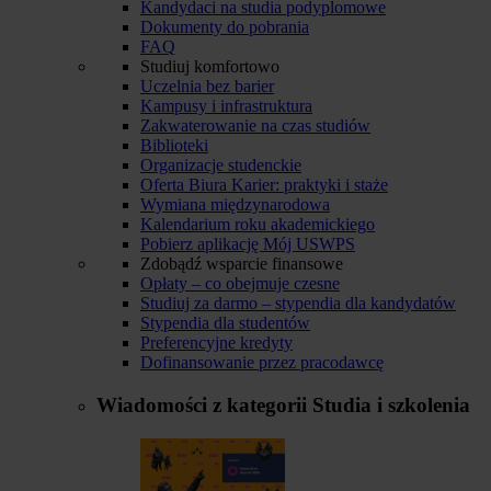
Kandydaci na studia podyplomowe
Dokumenty do pobrania
FAQ
Studiuj komfortowo
Uczelnia bez barier
Kampusy i infrastruktura
Zakwaterowanie na czas studiów
Biblioteki
Organizacje studenckie
Oferta Biura Karier: praktyki i staże
Wymiana międzynarodowa
Kalendarium roku akademickiego
Pobierz aplikację Mój USWPS
Zdobądź wsparcie finansowe
Opłaty – co obejmuje czesne
Studiuj za darmo – stypendia dla kandydatów
Stypendia dla studentów
Preferencyjne kredyty
Dofinansowanie przez pracodawcę
Wiadomości z kategorii
Studia i szkolenia