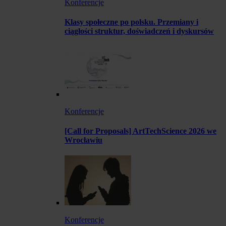
Konferencje
Klasy społeczne po polsku. Przemiany i
ciągłości struktur, doświadczeń i dyskursów
Konferencje
[Call for Proposals] ArtTechScience 2026 we
Wrocławiu
Konferencje