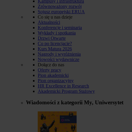
Kampusy i infrastruktura
Zrównoważony rozwój
Sojusz europejski ERUA
Co się u nas dzieje
Aktualności
Konferencje i seminaria
Wykłady i spotkania
Drzwi Otwarte
Co po licencjacie?
Kurs Matura 2026
Nagrody i wyróżnienia
Nowości wydawnicze
Dołącz do nas
Oferty pracy
Pion akademicki
Pion organizacyjny
HR Excellence in Research
Akademicki Program Stażowy
Wiadomości z kategorii
My, Uniwersytet