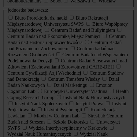
ogólnouczelniany
Sopot
Warszawa
Wrocław
jednostka badawcza:
Biuro Prorektorki ds. nauki
Biuro Rekrutacji
Międzynarodowej Uniwersytetu SWPS
Biuro Współpracy
Międzynarodowej
Centrum Badań nad Bullyingiem
Centrum Badań nad Ekonomiką Miejsc Pamięci
Centrum
Badań nad Historią i Sprawiedliwością
Centrum Badań
nad Poznaniem i Zachowaniem
Centrum badań nad
Rozwojem Osobowości
Centrum Badań nad Wspieraniem
Podejmowania Decyzji
Centrum Badań Stosowanych nad
Zdrowiem i Zachowaniami Zdrowotnymi CARE-BEH
Centrum Cywilizacji Azji Wschodniej
Centrum Studiów
nad Demokracją
Centrum Transferu Wiedzy
Dział
Badań Naukowych
Dział Marketingu
Emotion
Cognition Lab
Europejski Uniwersytet Viadrina
Health
Coping Research Group
Instytut Nauk Humanistycznych
Instytut Nauk Społecznych
Instytut Prawa
Instytut
Projektowania
Instytut Psychologii
Konfederacja
Lewiatan
Młodzi w Centrum Lab
StresLab Centrum
Badań nad Stresem
Szkoła Doktorska
Uniwersytet
SWPS
Wydział Interdyscyplinarny w Krakowie
Wydział Nauk Humanistycznych
Wydział Nauk