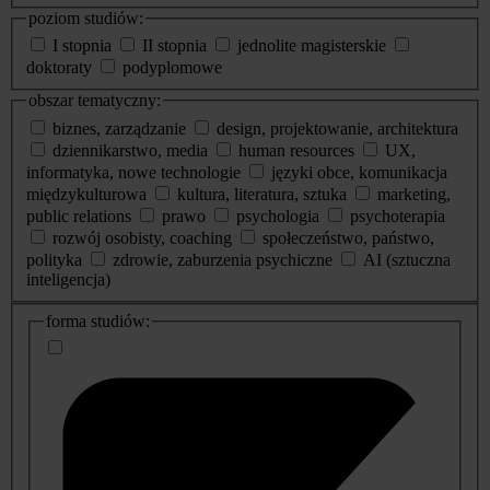
poziom studiów:
I stopnia
II stopnia
jednolite magisterskie
doktoraty
podyplomowe
obszar tematyczny:
biznes, zarządzanie
design, projektowanie, architektura
dziennikarstwo, media
human resources
UX,
informatyka, nowe technologie
języki obce, komunikacja
międzykulturowa
kultura, literatura, sztuka
marketing,
public relations
prawo
psychologia
psychoterapia
rozwój osobisty, coaching
społeczeństwo, państwo,
polityka
zdrowie, zaburzenia psychiczne
AI (sztuczna
inteligencja)
dodatkowe
forma studiów:
informacje
o
studiach