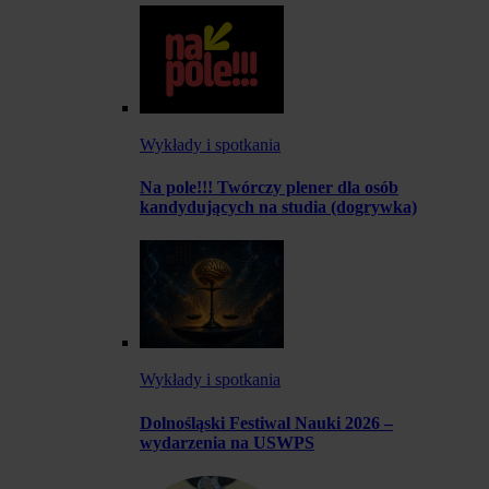
Wykłady i spotkania
Na pole!!! Twórczy plener dla osób
kandydujących na studia (dogrywka)
Wykłady i spotkania
Dolnośląski Festiwal Nauki 2026 –
wydarzenia na USWPS