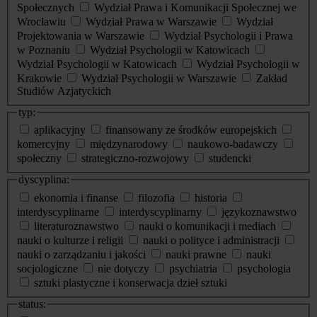
Społecznych
Wydział Prawa i Komunikacji Społecznej we
Wrocławiu
Wydział Prawa w Warszawie
Wydział
Projektowania w Warszawie
Wydział Psychologii i Prawa
w Poznaniu
Wydział Psychologii w Katowicach
Wydział Psychologii w Katowicach
Wydział Psychologii w
Krakowie
Wydział Psychologii w Warszawie
Zakład
Studiów Azjatyckich
typ:
aplikacyjny
finansowany ze środków europejskich
komercyjny
międzynarodowy
naukowo-badawczy
społeczny
strategiczno-rozwojowy
studencki
dyscyplina:
ekonomia i finanse
filozofia
historia
interdyscyplinarne
interdyscyplinarny
językoznawstwo
literaturoznawstwo
nauki o komunikacji i mediach
nauki o kulturze i religii
nauki o polityce i administracji
nauki o zarządzaniu i jakości
nauki prawne
nauki
socjologiczne
nie dotyczy
psychiatria
psychologia
sztuki plastyczne i konserwacja dzieł sztuki
status: