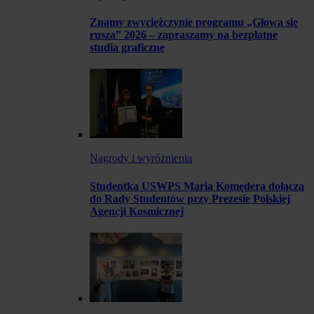
Znamy zwyciężczynie programu „Głowa się
rusza” 2026 – zapraszamy na bezpłatne
studia graficzne
Nagrody i wyróżnienia
Studentka USWPS Maria Komędera dołącza
do Rady Studentów przy Prezesie Polskiej
Agencji Kosmicznej