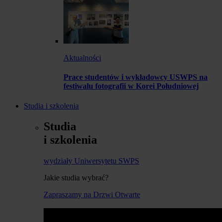
Aktualności
Prace studentów i wykładowcy USWPS na
festiwalu fotografii w Korei Południowej
Studia i szkolenia
Studia
i szkolenia
wydziały Uniwersytetu SWPS
Jakie studia wybrać?
Zapraszamy na Drzwi Otwarte