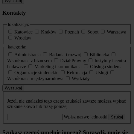
Wyszukaj
Kontakty
lokalizacja:
Katowice
Kraków
Poznań
Sopot
Warszawa
Wrocław
kategoria:
Administracja
Badania i rozwój
Biblioteka
Współpraca z biznesem
Dział Prawny
Instytuty i centra
badawcze
Marketing i komunikacja
Obsługa studenta
Organizacje studenckie
Rekrutacja
Usługi
Współpraca międzynarodowa
Wydziały
Wyszukaj
Jeżeli nie znalazłeś tego czego szukałeś zawsze możesz wpisać
szukane słowo lub frazę poniżej
Wpisz nazwę jednostki
Szukaj
Szukasz czegoś zupełnie innego? Sprawdź, może się