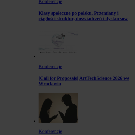
Konferencje
Klasy społeczne po polsku. Przemiany i
ciągłości struktur, doświadczeń i dyskursów
Konferencje
[Call for Proposals] ArtTechScience 2026 we
Wrocławiu
Konferencje