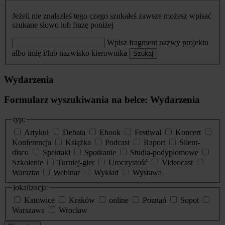
Jeżeli nie znalazłeś tego czego szukałeś zawsze możesz wpisać
szukane słowo lub frazę poniżej
Wpisz fragment nazwy projektu
albo imię i/lub nazwisko kierownika
Szukaj
Wydarzenia
Formularz wyszukiwania na belce: Wydarzenia
typ:
Artykuł
Debata
Ebook
Festiwal
Koncert
Konferencja
Książka
Podcast
Raport
Silent-
disco
Spektakl
Spotkanie
Studia-podyplomowe
Szkolenie
Turniej-gier
Uroczystość
Videocast
Warsztat
Webinar
Wykład
Wystawa
lokalizacja:
Katowice
Kraków
online
Poznań
Sopot
Warszawa
Wrocław