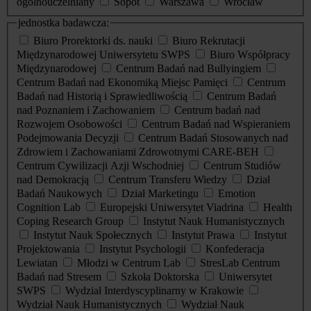
ogólnouczelniany
Sopot
Warszawa
Wrocław
jednostka badawcza:
Biuro Prorektorki ds. nauki
Biuro Rekrutacji
Międzynarodowej Uniwersytetu SWPS
Biuro Współpracy
Międzynarodowej
Centrum Badań nad Bullyingiem
Centrum Badań nad Ekonomiką Miejsc Pamięci
Centrum
Badań nad Historią i Sprawiedliwością
Centrum Badań
nad Poznaniem i Zachowaniem
Centrum badań nad
Rozwojem Osobowości
Centrum Badań nad Wspieraniem
Podejmowania Decyzji
Centrum Badań Stosowanych nad
Zdrowiem i Zachowaniami Zdrowotnymi CARE-BEH
Centrum Cywilizacji Azji Wschodniej
Centrum Studiów
nad Demokracją
Centrum Transferu Wiedzy
Dział
Badań Naukowych
Dział Marketingu
Emotion
Cognition Lab
Europejski Uniwersytet Viadrina
Health
Coping Research Group
Instytut Nauk Humanistycznych
Instytut Nauk Społecznych
Instytut Prawa
Instytut
Projektowania
Instytut Psychologii
Konfederacja
Lewiatan
Młodzi w Centrum Lab
StresLab Centrum
Badań nad Stresem
Szkoła Doktorska
Uniwersytet
SWPS
Wydział Interdyscyplinarny w Krakowie
Wydział Nauk Humanistycznych
Wydział Nauk