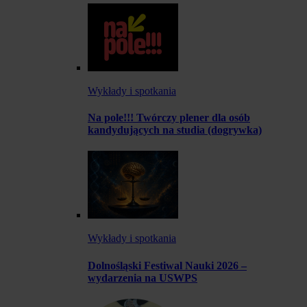
Wykłady i spotkania
Na pole!!! Twórczy plener dla osób
kandydujących na studia (dogrywka)
Wykłady i spotkania
Dolnośląski Festiwal Nauki 2026 –
wydarzenia na USWPS