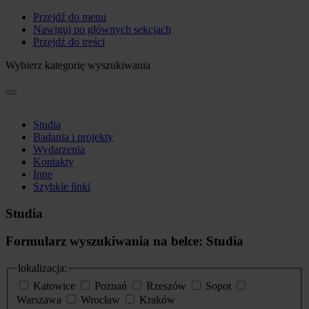
Przejdź do menu
Nawiguj po głównych sekcjach
Przejdź do treści
Wybierz kategorię wyszukiwania
Studia
Badania i projekty
Wydarzenia
Kontakty
Inne
Szybkie linki
Studia
Formularz wyszukiwania na belce: Studia
lokalizacja:
Katowice
Poznań
Rzeszów
Sopot
Warszawa
Wrocław
Kraków