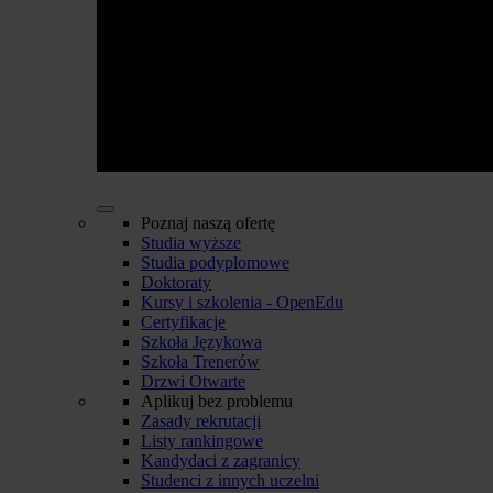
Poznaj naszą ofertę
Studia wyższe
Studia podyplomowe
Doktoraty
Kursy i szkolenia - OpenEdu
Certyfikacje
Szkoła Językowa
Szkoła Trenerów
Drzwi Otwarte
Aplikuj bez problemu
Zasady rekrutacji
Listy rankingowe
Kandydaci z zagranicy
Studenci z innych uczelni