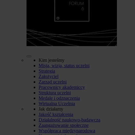
Kim jesteśmy
Misja, wizja, status uczelni
Strategia
Założyciel
Zarząd uczelni
Pracownicy akademiccy
Struktura uczelni
Medale i odznaczenia
Wirtualna Uczelnia
Jak działamy
Jakość kształcenia
Działalność naukowo-badawcza
Zaangażowanie społeczne
Współpraca międzynarodowa