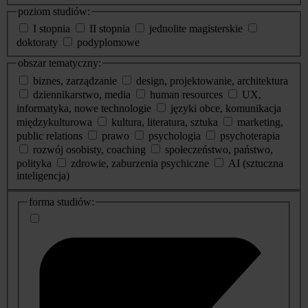
poziom studiów:
I stopnia
II stopnia
jednolite magisterskie
doktoraty
podyplomowe
obszar tematyczny:
biznes, zarządzanie
design, projektowanie, architektura
dziennikarstwo, media
human resources
UX,
informatyka, nowe technologie
języki obce, komunikacja
międzykulturowa
kultura, literatura, sztuka
marketing,
public relations
prawo
psychologia
psychoterapia
rozwój osobisty, coaching
społeczeństwo, państwo,
polityka
zdrowie, zaburzenia psychiczne
AI (sztuczna
inteligencja)
dodatkowe
forma studiów:
informacje
o
studiach