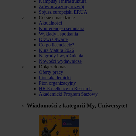
Kampusy i infrastruktura
Zrównoważony rozwój
Sojusz europejski ERUA
Co się u nas dzieje
Aktualności
Konferencje i seminaria
Wykłady i spotkania
Drzwi Otwarte
Co po licencjacie?
Kurs Matura 2026
Nagrody i wyróżnienia
Nowości wydawnicze
Dołącz do nas
Oferty pracy
Pion akademicki
Pion organizacyjny
HR Excellence in Research
Akademicki Program Stażowy
Wiadomości z kategorii
My, Uniwersytet