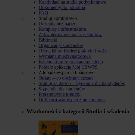
Kandydaci na studia podyplomowe
Dokumenty do pobrania
FAQ
Studiuj komfortowo
Uczelnia bez barier
Kampusy i infrastruktura
Zakwaterowanie na czas studiów
Biblioteki
Organizacje studenckie
Oferta Biura Karier: praktyki i staże
Wymiana międzynarodowa
Kalendarium roku akademickiego
Pobierz aplikację Mój USWPS
Zdobądź wsparcie finansowe
Opłaty – co obejmuje czesne
Studiuj za darmo – stypendia dla kandydatów
Stypendia dla studentów
Preferencyjne kredyty
Dofinansowanie przez pracodawcę
Wiadomości z kategorii
Studia i szkolenia