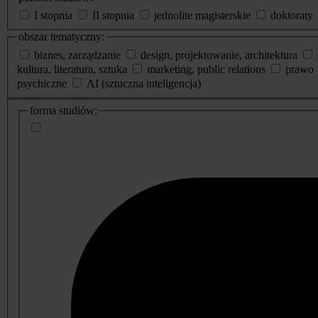
I stopnia
II stopnia
jednolite magisterskie
doktoraty
obszar tematyczny:
biznes, zarządzanie
design, projektowanie, architektura
kultura, literatura, sztuka
marketing, public relations
prawo
psychiczne
AI (sztuczna inteligencja)
dodatkowe
forma studiów:
informacje
o
studiach