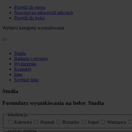
Przejdź do menu
Nawiguj po głównych sekcjach
Przejdź do treści
Wybierz kategorię wyszukiwania
Studia
Badania i projekty
Wydarzenia
Kontakty
Inne
Szybkie linki
Studia
Formularz wyszukiwania na belce: Studia
lokalizacja:
Katowice
Poznań
Rzeszów
Sopot
Warszawa
poziom studiów: