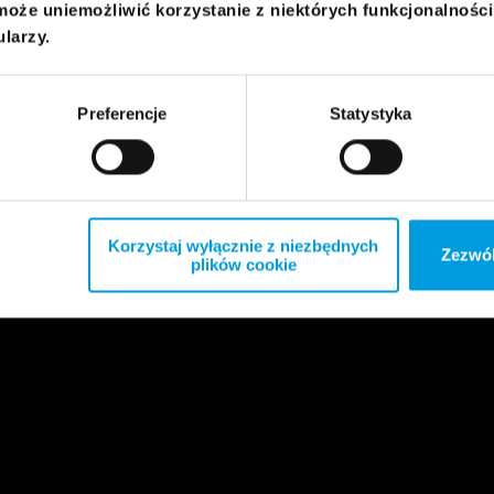
może uniemożliwić korzystanie z niektórych funkcjonalnośc
ularzy.
Preferencje
Statystyka
Korzystaj wyłącznie z niezbędnych
Zezwól
plików cookie