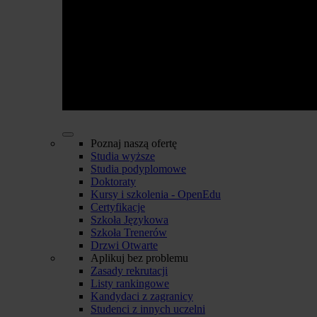
Poznaj naszą ofertę
Studia wyższe
Studia podyplomowe
Doktoraty
Kursy i szkolenia - OpenEdu
Certyfikacje
Szkoła Językowa
Szkoła Trenerów
Drzwi Otwarte
Aplikuj bez problemu
Zasady rekrutacji
Listy rankingowe
Kandydaci z zagranicy
Studenci z innych uczelni