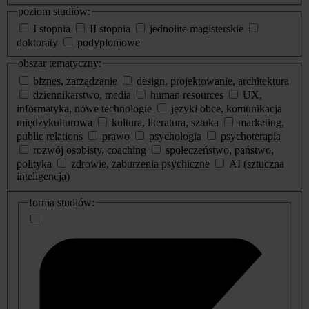
poziom studiów:
I stopnia
II stopnia
jednolite magisterskie
doktoraty
podyplomowe
obszar tematyczny:
biznes, zarządzanie
design, projektowanie, architektura
dziennikarstwo, media
human resources
UX,
informatyka, nowe technologie
języki obce, komunikacja
międzykulturowa
kultura, literatura, sztuka
marketing,
public relations
prawo
psychologia
psychoterapia
rozwój osobisty, coaching
społeczeństwo, państwo,
polityka
zdrowie, zaburzenia psychiczne
AI (sztuczna
inteligencja)
dodatkowe
forma studiów:
informacje
o
studiach