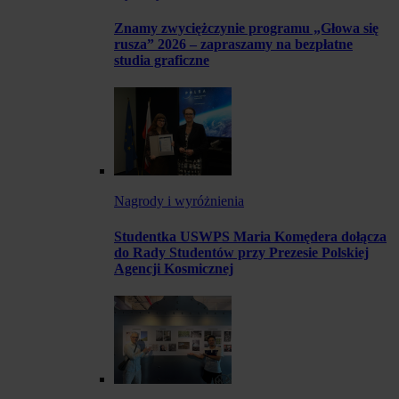
Znamy zwyciężczynie programu „Głowa się
rusza” 2026 – zapraszamy na bezpłatne
studia graficzne
Nagrody i wyróżnienia
Studentka USWPS Maria Komędera dołącza
do Rady Studentów przy Prezesie Polskiej
Agencji Kosmicznej