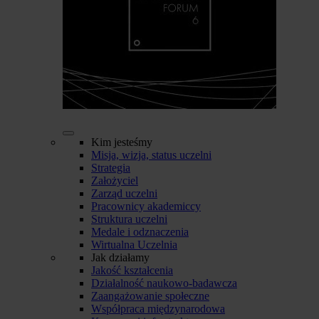
Kim jesteśmy
Misja, wizja, status uczelni
Strategia
Założyciel
Zarząd uczelni
Pracownicy akademiccy
Struktura uczelni
Medale i odznaczenia
Wirtualna Uczelnia
Jak działamy
Jakość kształcenia
Działalność naukowo-badawcza
Zaangażowanie społeczne
Współpraca międzynarodowa