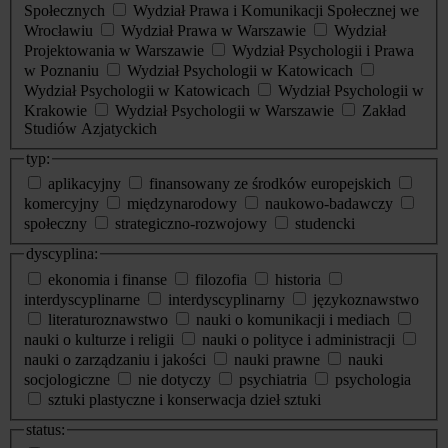
Społecznych
Wydział Prawa i Komunikacji Społecznej we
Wrocławiu
Wydział Prawa w Warszawie
Wydział
Projektowania w Warszawie
Wydział Psychologii i Prawa
w Poznaniu
Wydział Psychologii w Katowicach
Wydział Psychologii w Katowicach
Wydział Psychologii w
Krakowie
Wydział Psychologii w Warszawie
Zakład
Studiów Azjatyckich
typ:
aplikacyjny
finansowany ze środków europejskich
komercyjny
międzynarodowy
naukowo-badawczy
społeczny
strategiczno-rozwojowy
studencki
dyscyplina:
ekonomia i finanse
filozofia
historia
interdyscyplinarne
interdyscyplinarny
językoznawstwo
literaturoznawstwo
nauki o komunikacji i mediach
nauki o kulturze i religii
nauki o polityce i administracji
nauki o zarządzaniu i jakości
nauki prawne
nauki
socjologiczne
nie dotyczy
psychiatria
psychologia
sztuki plastyczne i konserwacja dzieł sztuki
status: