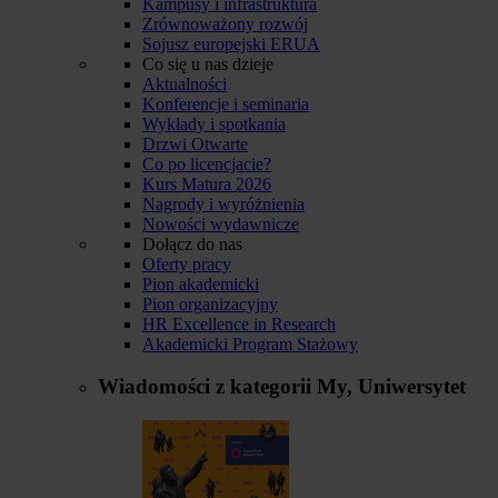
Kampusy i infrastruktura
Zrównoważony rozwój
Sojusz europejski ERUA
Co się u nas dzieje
Aktualności
Konferencje i seminaria
Wykłady i spotkania
Drzwi Otwarte
Co po licencjacie?
Kurs Matura 2026
Nagrody i wyróżnienia
Nowości wydawnicze
Dołącz do nas
Oferty pracy
Pion akademicki
Pion organizacyjny
HR Excellence in Research
Akademicki Program Stażowy
Wiadomości z kategorii
My, Uniwersytet