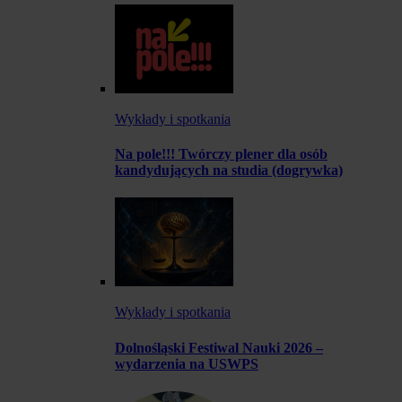
Wykłady i spotkania
Na pole!!! Twórczy plener dla osób
kandydujących na studia (dogrywka)
Wykłady i spotkania
Dolnośląski Festiwal Nauki 2026 –
wydarzenia na USWPS