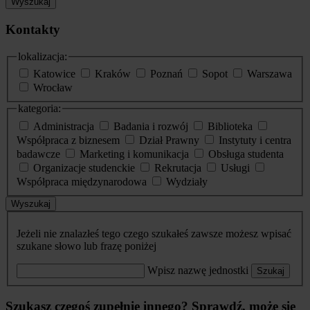
Wyszukaj
Kontakty
lokalizacja:
Katowice
Kraków
Poznań
Sopot
Warszawa
Wrocław
kategoria:
Administracja
Badania i rozwój
Biblioteka
Współpraca z biznesem
Dział Prawny
Instytuty i centra
badawcze
Marketing i komunikacja
Obsługa studenta
Organizacje studenckie
Rekrutacja
Usługi
Współpraca międzynarodowa
Wydziały
Wyszukaj
Jeżeli nie znalazłeś tego czego szukałeś zawsze możesz wpisać
szukane słowo lub frazę poniżej
Wpisz nazwę jednostki
Szukaj
Szukasz czegoś zupełnie innego? Sprawdź, może się