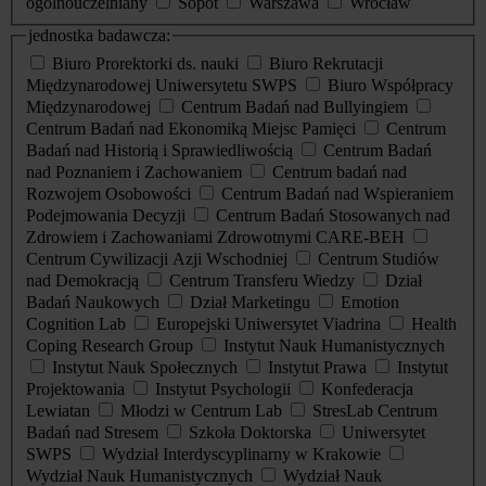
ogólnouczelniany
Sopot
Warszawa
Wrocław
jednostka badawcza:
Biuro Prorektorki ds. nauki
Biuro Rekrutacji
Międzynarodowej Uniwersytetu SWPS
Biuro Współpracy
Międzynarodowej
Centrum Badań nad Bullyingiem
Centrum Badań nad Ekonomiką Miejsc Pamięci
Centrum
Badań nad Historią i Sprawiedliwością
Centrum Badań
nad Poznaniem i Zachowaniem
Centrum badań nad
Rozwojem Osobowości
Centrum Badań nad Wspieraniem
Podejmowania Decyzji
Centrum Badań Stosowanych nad
Zdrowiem i Zachowaniami Zdrowotnymi CARE-BEH
Centrum Cywilizacji Azji Wschodniej
Centrum Studiów
nad Demokracją
Centrum Transferu Wiedzy
Dział
Badań Naukowych
Dział Marketingu
Emotion
Cognition Lab
Europejski Uniwersytet Viadrina
Health
Coping Research Group
Instytut Nauk Humanistycznych
Instytut Nauk Społecznych
Instytut Prawa
Instytut
Projektowania
Instytut Psychologii
Konfederacja
Lewiatan
Młodzi w Centrum Lab
StresLab Centrum
Badań nad Stresem
Szkoła Doktorska
Uniwersytet
SWPS
Wydział Interdyscyplinarny w Krakowie
Wydział Nauk Humanistycznych
Wydział Nauk