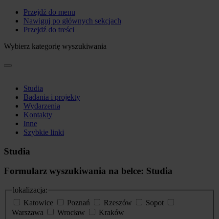
Przejdź do menu
Nawiguj po głównych sekcjach
Przejdź do treści
Wybierz kategorię wyszukiwania
Studia
Badania i projekty
Wydarzenia
Kontakty
Inne
Szybkie linki
Studia
Formularz wyszukiwania na belce: Studia
lokalizacja:
Katowice
Poznań
Rzeszów
Sopot
Warszawa
Wrocław
Kraków