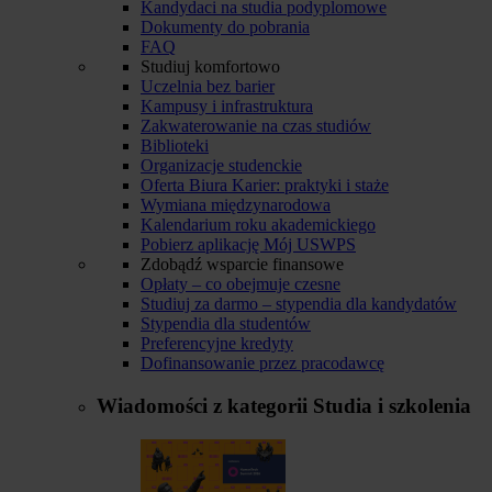
Kandydaci na studia podyplomowe
Dokumenty do pobrania
FAQ
Studiuj komfortowo
Uczelnia bez barier
Kampusy i infrastruktura
Zakwaterowanie na czas studiów
Biblioteki
Organizacje studenckie
Oferta Biura Karier: praktyki i staże
Wymiana międzynarodowa
Kalendarium roku akademickiego
Pobierz aplikację Mój USWPS
Zdobądź wsparcie finansowe
Opłaty – co obejmuje czesne
Studiuj za darmo – stypendia dla kandydatów
Stypendia dla studentów
Preferencyjne kredyty
Dofinansowanie przez pracodawcę
Wiadomości z kategorii
Studia i szkolenia