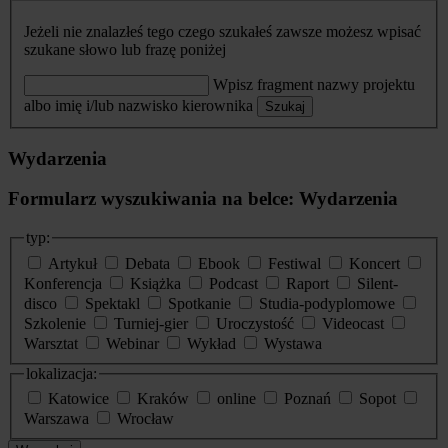
Jeżeli nie znalazłeś tego czego szukałeś zawsze możesz wpisać
szukane słowo lub frazę poniżej
Wpisz fragment nazwy projektu
albo imię i/lub nazwisko kierownika
Szukaj
Wydarzenia
Formularz wyszukiwania na belce: Wydarzenia
typ:
Artykuł
Debata
Ebook
Festiwal
Koncert
Konferencja
Książka
Podcast
Raport
Silent-
disco
Spektakl
Spotkanie
Studia-podyplomowe
Szkolenie
Turniej-gier
Uroczystość
Videocast
Warsztat
Webinar
Wykład
Wystawa
lokalizacja:
Katowice
Kraków
online
Poznań
Sopot
Warszawa
Wrocław