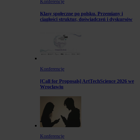
Konferencje
Klasy społeczne po polsku. Przemiany i
ciągłości struktur, doświadczeń i dyskursów
Konferencje
[Call for Proposals] ArtTechScience 2026 we
Wrocławiu
Konferencje