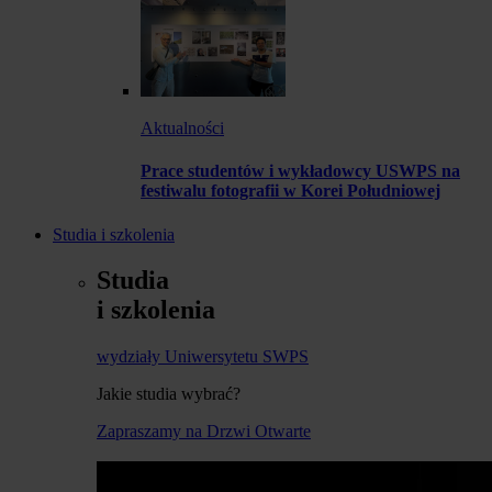
Aktualności
Prace studentów i wykładowcy USWPS na
festiwalu fotografii w Korei Południowej
Studia i szkolenia
Studia
i szkolenia
wydziały Uniwersytetu SWPS
Jakie studia wybrać?
Zapraszamy na Drzwi Otwarte