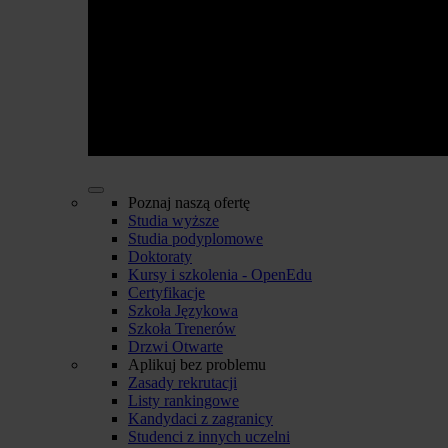
Poznaj naszą ofertę
Studia wyższe
Studia podyplomowe
Doktoraty
Kursy i szkolenia - OpenEdu
Certyfikacje
Szkoła Językowa
Szkoła Trenerów
Drzwi Otwarte
Aplikuj bez problemu
Zasady rekrutacji
Listy rankingowe
Kandydaci z zagranicy
Studenci z innych uczelni