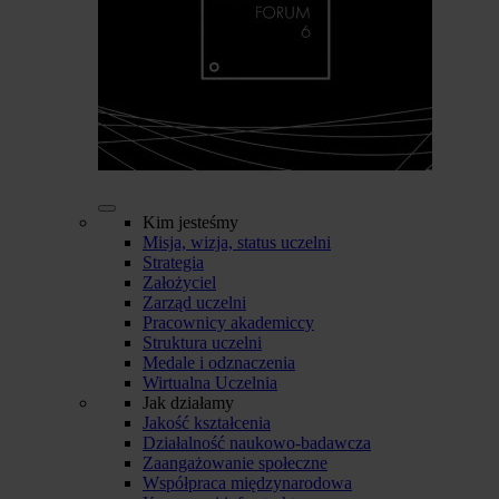
Kim jesteśmy
Misja, wizja, status uczelni
Strategia
Założyciel
Zarząd uczelni
Pracownicy akademiccy
Struktura uczelni
Medale i odznaczenia
Wirtualna Uczelnia
Jak działamy
Jakość kształcenia
Działalność naukowo-badawcza
Zaangażowanie społeczne
Współpraca międzynarodowa