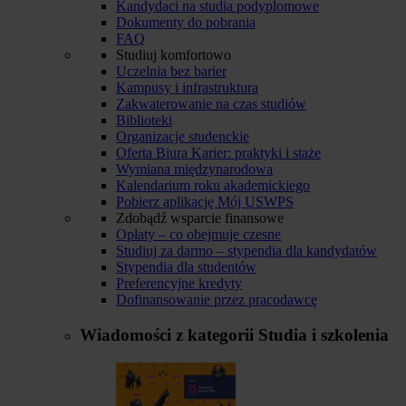
Kandydaci na studia podyplomowe
Dokumenty do pobrania
FAQ
Studiuj komfortowo
Uczelnia bez barier
Kampusy i infrastruktura
Zakwaterowanie na czas studiów
Biblioteki
Organizacje studenckie
Oferta Biura Karier: praktyki i staże
Wymiana międzynarodowa
Kalendarium roku akademickiego
Pobierz aplikację Mój USWPS
Zdobądź wsparcie finansowe
Opłaty – co obejmuje czesne
Studiuj za darmo – stypendia dla kandydatów
Stypendia dla studentów
Preferencyjne kredyty
Dofinansowanie przez pracodawcę
Wiadomości z kategorii
Studia i szkolenia