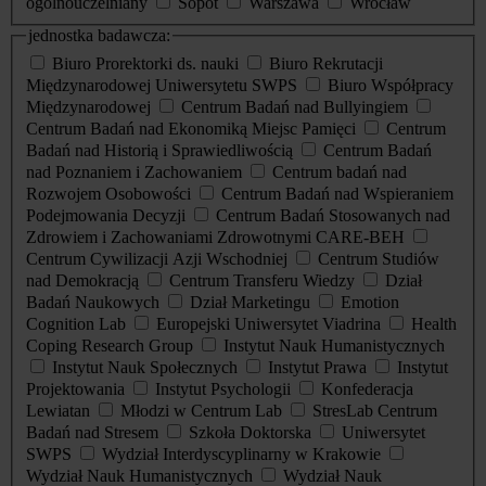
ogólnouczelniany
Sopot
Warszawa
Wrocław
jednostka badawcza:
Biuro Prorektorki ds. nauki
Biuro Rekrutacji
Międzynarodowej Uniwersytetu SWPS
Biuro Współpracy
Międzynarodowej
Centrum Badań nad Bullyingiem
Centrum Badań nad Ekonomiką Miejsc Pamięci
Centrum
Badań nad Historią i Sprawiedliwością
Centrum Badań
nad Poznaniem i Zachowaniem
Centrum badań nad
Rozwojem Osobowości
Centrum Badań nad Wspieraniem
Podejmowania Decyzji
Centrum Badań Stosowanych nad
Zdrowiem i Zachowaniami Zdrowotnymi CARE-BEH
Centrum Cywilizacji Azji Wschodniej
Centrum Studiów
nad Demokracją
Centrum Transferu Wiedzy
Dział
Badań Naukowych
Dział Marketingu
Emotion
Cognition Lab
Europejski Uniwersytet Viadrina
Health
Coping Research Group
Instytut Nauk Humanistycznych
Instytut Nauk Społecznych
Instytut Prawa
Instytut
Projektowania
Instytut Psychologii
Konfederacja
Lewiatan
Młodzi w Centrum Lab
StresLab Centrum
Badań nad Stresem
Szkoła Doktorska
Uniwersytet
SWPS
Wydział Interdyscyplinarny w Krakowie
Wydział Nauk Humanistycznych
Wydział Nauk