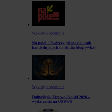
Wykłady i spotkania
Na pole!!! Twórczy plener dla osób
kandydujących na studia (dogrywka)
Wykłady i spotkania
Dolnośląski Festiwal Nauki 2026 –
wydarzenia na USWPS