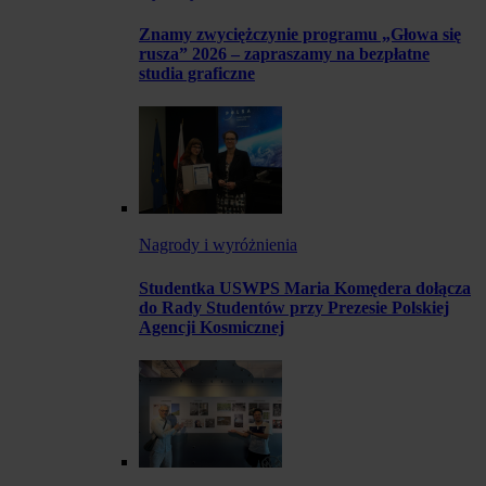
Znamy zwyciężczynie programu „Głowa się
rusza” 2026 – zapraszamy na bezpłatne
studia graficzne
Nagrody i wyróżnienia
Studentka USWPS Maria Komędera dołącza
do Rady Studentów przy Prezesie Polskiej
Agencji Kosmicznej