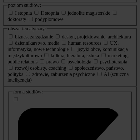
poziom studiów:
I stopnia
II stopnia
jednolite magisterskie
doktoraty
podyplomowe
obszar tematyczny:
biznes, zarządzanie
design, projektowanie, architektura
dziennikarstwo, media
human resources
UX,
informatyka, nowe technologie
języki obce, komunikacja
międzykulturowa
kultura, literatura, sztuka
marketing,
public relations
prawo
psychologia
psychoterapia
rozwój osobisty, coaching
społeczeństwo, państwo,
polityka
zdrowie, zaburzenia psychiczne
AI (sztuczna
inteligencja)
dodatkowe
forma studiów:
informacje
o
studiach