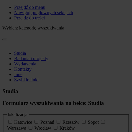
Przejdź do menu
Nawiguj po głównych sekcjach
Przejdź do treści
Wybierz kategorię wyszukiwania
Studia
Badania i projekty
Wydarzenia
Kontakty
Inne
Szybkie linki
Studia
Formularz wyszukiwania na belce: Studia
lokalizacja:
Katowice
Poznań
Rzeszów
Sopot
Warszawa
Wrocław
Kraków