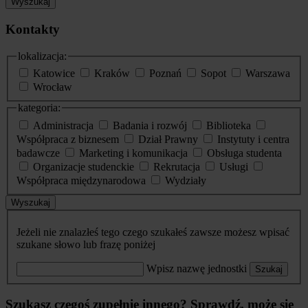
Wyszukaj
Kontakty
lokalizacja:
Katowice
Kraków
Poznań
Sopot
Warszawa
Wrocław
kategoria:
Administracja
Badania i rozwój
Biblioteka
Współpraca z biznesem
Dział Prawny
Instytuty i centra
badawcze
Marketing i komunikacja
Obsługa studenta
Organizacje studenckie
Rekrutacja
Usługi
Współpraca międzynarodowa
Wydziały
Wyszukaj
Jeżeli nie znalazłeś tego czego szukałeś zawsze możesz wpisać
szukane słowo lub frazę poniżej
Wpisz nazwę jednostki
Szukaj
Szukasz czegoś zupełnie innego? Sprawdź, może się