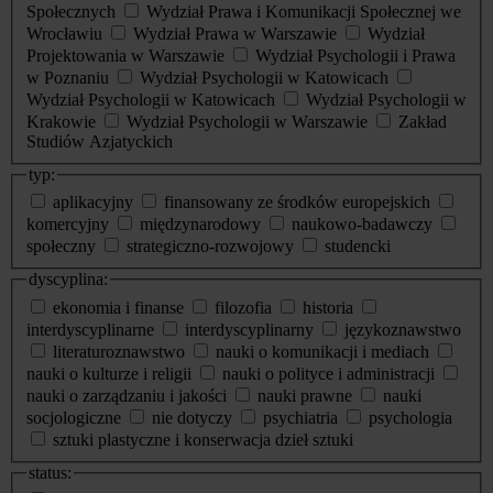
Społecznych
Wydział Prawa i Komunikacji Społecznej we
Wrocławiu
Wydział Prawa w Warszawie
Wydział
Projektowania w Warszawie
Wydział Psychologii i Prawa
w Poznaniu
Wydział Psychologii w Katowicach
Wydział Psychologii w Katowicach
Wydział Psychologii w
Krakowie
Wydział Psychologii w Warszawie
Zakład
Studiów Azjatyckich
typ:
aplikacyjny
finansowany ze środków europejskich
komercyjny
międzynarodowy
naukowo-badawczy
społeczny
strategiczno-rozwojowy
studencki
dyscyplina:
ekonomia i finanse
filozofia
historia
interdyscyplinarne
interdyscyplinarny
językoznawstwo
literaturoznawstwo
nauki o komunikacji i mediach
nauki o kulturze i religii
nauki o polityce i administracji
nauki o zarządzaniu i jakości
nauki prawne
nauki
socjologiczne
nie dotyczy
psychiatria
psychologia
sztuki plastyczne i konserwacja dzieł sztuki
status: