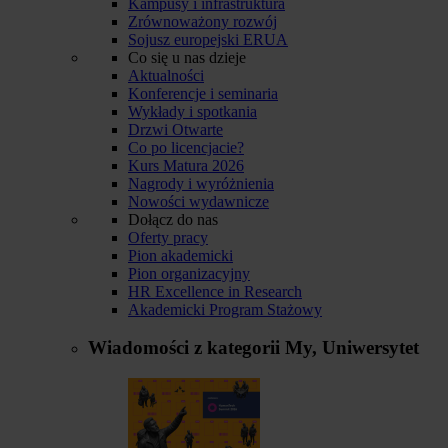
Kampusy i infrastruktura
Zrównoważony rozwój
Sojusz europejski ERUA
Co się u nas dzieje
Aktualności
Konferencje i seminaria
Wykłady i spotkania
Drzwi Otwarte
Co po licencjacie?
Kurs Matura 2026
Nagrody i wyróżnienia
Nowości wydawnicze
Dołącz do nas
Oferty pracy
Pion akademicki
Pion organizacyjny
HR Excellence in Research
Akademicki Program Stażowy
Wiadomości z kategorii
My, Uniwersytet