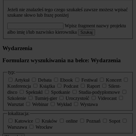
Jeżeli nie znalazłeś tego czego szukałeś zawsze możesz wpisać
szukane słowo lub frazę poniżej
Wpisz fragment nazwy projektu
albo imię i/lub nazwisko kierownika
Szukaj
Wydarzenia
Formularz wyszukiwania na belce: Wydarzenia
typ:
Artykuł
Debata
Ebook
Festiwal
Koncert
Konferencja
Książka
Podcast
Raport
Silent-
disco
Spektakl
Spotkanie
Studia-podyplomowe
Szkolenie
Turniej-gier
Uroczystość
Videocast
Warsztat
Webinar
Wykład
Wystawa
lokalizacja:
Katowice
Kraków
online
Poznań
Sopot
Warszawa
Wrocław