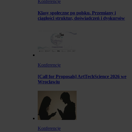
Konferencje
Klasy społeczne po polsku. Przemiany i
ciągłości struktur, doświadczeń i dyskursów
Konferencje
[Call for Proposals] ArtTechScience 2026 we
Wrocławiu
Konferencje