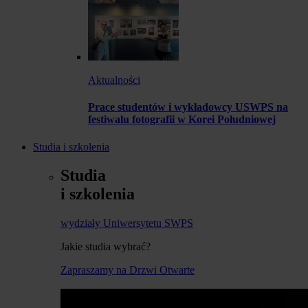
Aktualności
Prace studentów i wykładowcy USWPS na
festiwalu fotografii w Korei Południowej
Studia i szkolenia
Studia
i szkolenia
wydziały Uniwersytetu SWPS
Jakie studia wybrać?
Zapraszamy na Drzwi Otwarte