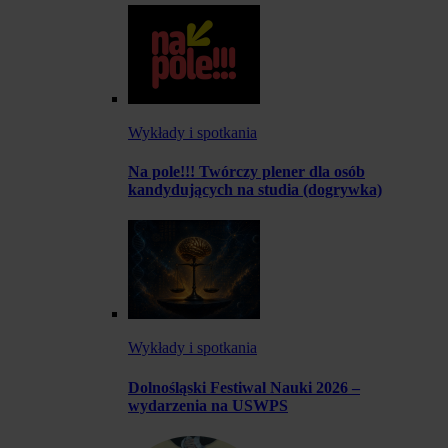
Wykłady i spotkania
Na pole!!! Twórczy plener dla osób
kandydujących na studia (dogrywka)
Wykłady i spotkania
Dolnośląski Festiwal Nauki 2026 –
wydarzenia na USWPS