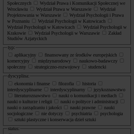
Społecznych
Wydział Prawa i Komunikacji Społecznej we
Wrocławiu
Wydział Prawa w Warszawie
Wydział
Projektowania w Warszawie
Wydział Psychologii i Prawa
w Poznaniu
Wydział Psychologii w Katowicach
Wydział Psychologii w Katowicach
Wydział Psychologii w
Krakowie
Wydział Psychologii w Warszawie
Zakład
Studiów Azjatyckich
typ:
aplikacyjny
finansowany ze środków europejskich
komercyjny
międzynarodowy
naukowo-badawczy
społeczny
strategiczno-rozwojowy
studencki
dyscyplina:
ekonomia i finanse
filozofia
historia
interdyscyplinarne
interdyscyplinarny
językoznawstwo
literaturoznawstwo
nauki o komunikacji i mediach
nauki o kulturze i religii
nauki o polityce i administracji
nauki o zarządzaniu i jakości
nauki prawne
nauki
socjologiczne
nie dotyczy
psychiatria
psychologia
sztuki plastyczne i konserwacja dzieł sztuki
status: