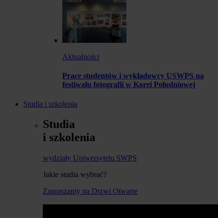
Aktualności
Prace studentów i wykładowcy USWPS na
festiwalu fotografii w Korei Południowej
Studia i szkolenia
Studia
i szkolenia
wydziały Uniwersytetu SWPS
Jakie studia wybrać?
Zapraszamy na Drzwi Otwarte