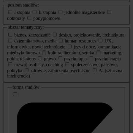
poziom studiów:
I stopnia
II stopnia
jednolite magisterskie
doktoraty
podyplomowe
obszar tematyczny:
biznes, zarządzanie
design, projektowanie, architektura
dziennikarstwo, media
human resources
UX,
informatyka, nowe technologie
języki obce, komunikacja
międzykulturowa
kultura, literatura, sztuka
marketing,
public relations
prawo
psychologia
psychoterapia
rozwój osobisty, coaching
społeczeństwo, państwo,
polityka
zdrowie, zaburzenia psychiczne
AI (sztuczna
inteligencja)
dodatkowe
forma studiów:
informacje
o
studiach