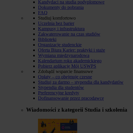
Kandydaci na studia podyplomowe
Dokumenty do pobrania
FAQ
Studiuj komfortowo
Uczelnia bez barier
Kampusy i infrastruktura
Zakwaterowanie na czas studiów
Biblioteki
Organizacje studenckie
Oferta Biura Karier: praktyki i staże
Wymiana międzynarodowa
Kalendarium roku akademickiego
Pobierz aplikację Mój USWPS
Zdobądź wsparcie finansowe
Opłaty – co obejmuje czesne
Studiuj za darmo – stypendia dla kandydatów
Stypendia dla studentów
Preferencyjne kredyty
Dofinansowanie przez pracodawcę
Wiadomości z kategorii
Studia i szkolenia