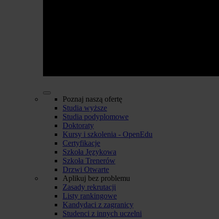
Poznaj naszą ofertę
Studia wyższe
Studia podyplomowe
Doktoraty
Kursy i szkolenia - OpenEdu
Certyfikacje
Szkoła Językowa
Szkoła Trenerów
Drzwi Otwarte
Aplikuj bez problemu
Zasady rekrutacji
Listy rankingowe
Kandydaci z zagranicy
Studenci z innych uczelni