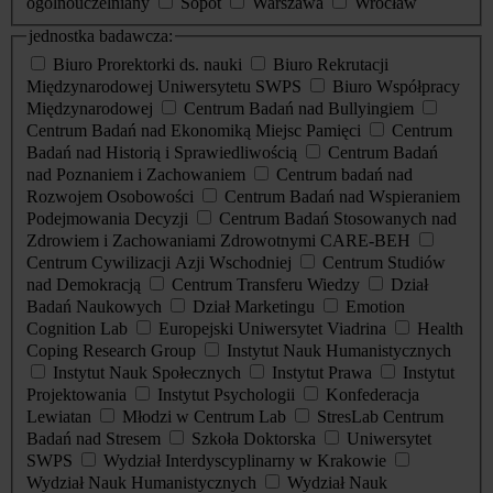
ogólnouczelniany
Sopot
Warszawa
Wrocław
jednostka badawcza:
Biuro Prorektorki ds. nauki
Biuro Rekrutacji
Międzynarodowej Uniwersytetu SWPS
Biuro Współpracy
Międzynarodowej
Centrum Badań nad Bullyingiem
Centrum Badań nad Ekonomiką Miejsc Pamięci
Centrum
Badań nad Historią i Sprawiedliwością
Centrum Badań
nad Poznaniem i Zachowaniem
Centrum badań nad
Rozwojem Osobowości
Centrum Badań nad Wspieraniem
Podejmowania Decyzji
Centrum Badań Stosowanych nad
Zdrowiem i Zachowaniami Zdrowotnymi CARE-BEH
Centrum Cywilizacji Azji Wschodniej
Centrum Studiów
nad Demokracją
Centrum Transferu Wiedzy
Dział
Badań Naukowych
Dział Marketingu
Emotion
Cognition Lab
Europejski Uniwersytet Viadrina
Health
Coping Research Group
Instytut Nauk Humanistycznych
Instytut Nauk Społecznych
Instytut Prawa
Instytut
Projektowania
Instytut Psychologii
Konfederacja
Lewiatan
Młodzi w Centrum Lab
StresLab Centrum
Badań nad Stresem
Szkoła Doktorska
Uniwersytet
SWPS
Wydział Interdyscyplinarny w Krakowie
Wydział Nauk Humanistycznych
Wydział Nauk