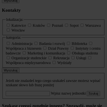
Wyszukaj
Kontakty
lokalizacja:
Katowice
Kraków
Poznań
Sopot
Warszawa
Wrocław
kategoria:
Administracja
Badania i rozwój
Biblioteka
Współpraca z biznesem
Dział Prawny
Instytuty i centra
badawcze
Marketing i komunikacja
Obsługa studenta
Organizacje studenckie
Rekrutacja
Usługi
Współpraca międzynarodowa
Wydziały
Wyszukaj
Jeżeli nie znalazłeś tego czego szukałeś zawsze możesz wpisać
szukane słowo lub frazę poniżej
Wpisz nazwę jednostki
Szukaj
Szukasz czegoś zupełnie innego? Sprawdź, może się