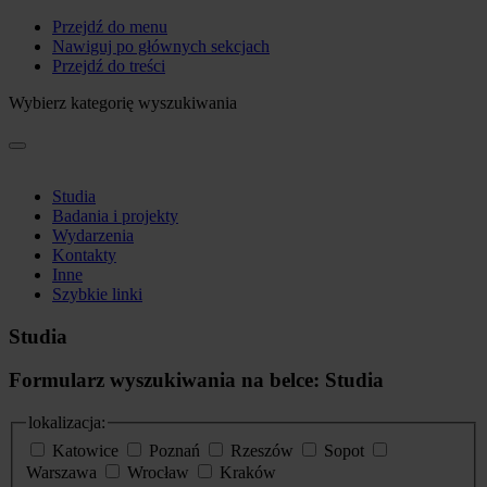
Przejdź do menu
Nawiguj po głównych sekcjach
Przejdź do treści
Wybierz kategorię wyszukiwania
Studia
Badania i projekty
Wydarzenia
Kontakty
Inne
Szybkie linki
Studia
Formularz wyszukiwania na belce: Studia
lokalizacja:
Katowice
Poznań
Rzeszów
Sopot
Warszawa
Wrocław
Kraków