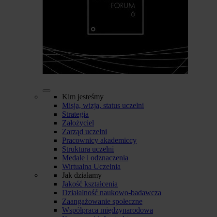
Kim jesteśmy
Misja, wizja, status uczelni
Strategia
Założyciel
Zarząd uczelni
Pracownicy akademiccy
Struktura uczelni
Medale i odznaczenia
Wirtualna Uczelnia
Jak działamy
Jakość kształcenia
Działalność naukowo-badawcza
Zaangażowanie społeczne
Współpraca międzynarodowa