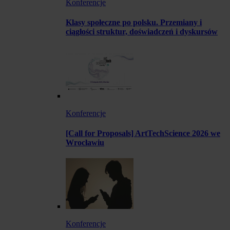
Konferencje
Klasy społeczne po polsku. Przemiany i
ciągłości struktur, doświadczeń i dyskursów
Konferencje
[Call for Proposals] ArtTechScience 2026 we
Wrocławiu
Konferencje