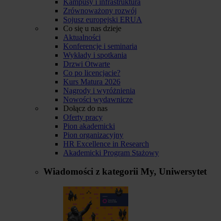
Kampusy i infrastruktura
Zrównoważony rozwój
Sojusz europejski ERUA
Co się u nas dzieje
Aktualności
Konferencje i seminaria
Wykłady i spotkania
Drzwi Otwarte
Co po licencjacie?
Kurs Matura 2026
Nagrody i wyróżnienia
Nowości wydawnicze
Dołącz do nas
Oferty pracy
Pion akademicki
Pion organizacyjny
HR Excellence in Research
Akademicki Program Stażowy
Wiadomości z kategorii
My, Uniwersytet