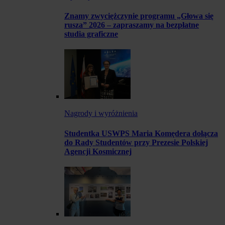
Znamy zwyciężczynie programu „Głowa się
rusza” 2026 – zapraszamy na bezpłatne
studia graficzne
Nagrody i wyróżnienia
Studentka USWPS Maria Komędera dołącza
do Rady Studentów przy Prezesie Polskiej
Agencji Kosmicznej