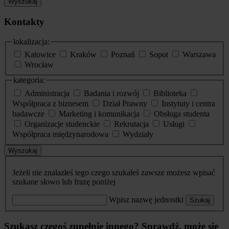
Wyszukaj
Kontakty
lokalizacja:
Katowice
Kraków
Poznań
Sopot
Warszawa
Wrocław
kategoria:
Administracja
Badania i rozwój
Biblioteka
Współpraca z biznesem
Dział Prawny
Instytuty i centra
badawcze
Marketing i komunikacja
Obsługa studenta
Organizacje studenckie
Rekrutacja
Usługi
Współpraca międzynarodowa
Wydziały
Wyszukaj
Jeżeli nie znalazłeś tego czego szukałeś zawsze możesz wpisać
szukane słowo lub frazę poniżej
Wpisz nazwę jednostki
Szukaj
Szukasz czegoś zupełnie innego? Sprawdź, może się