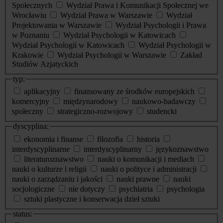
Społecznych
Wydział Prawa i Komunikacji Społecznej we
Wrocławiu
Wydział Prawa w Warszawie
Wydział
Projektowania w Warszawie
Wydział Psychologii i Prawa
w Poznaniu
Wydział Psychologii w Katowicach
Wydział Psychologii w Katowicach
Wydział Psychologii w
Krakowie
Wydział Psychologii w Warszawie
Zakład
Studiów Azjatyckich
typ:
aplikacyjny
finansowany ze środków europejskich
komercyjny
międzynarodowy
naukowo-badawczy
społeczny
strategiczno-rozwojowy
studencki
dyscyplina:
ekonomia i finanse
filozofia
historia
interdyscyplinarne
interdyscyplinarny
językoznawstwo
literaturoznawstwo
nauki o komunikacji i mediach
nauki o kulturze i religii
nauki o polityce i administracji
nauki o zarządzaniu i jakości
nauki prawne
nauki
socjologiczne
nie dotyczy
psychiatria
psychologia
sztuki plastyczne i konserwacja dzieł sztuki
status: