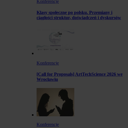
Konferencje
Klasy społeczne po polsku. Przemiany i
ciągłości struktur, doświadczeń i dyskursów
Konferencje
[Call for Proposals] ArtTechScience 2026 we
Wrocławiu
Konferencje