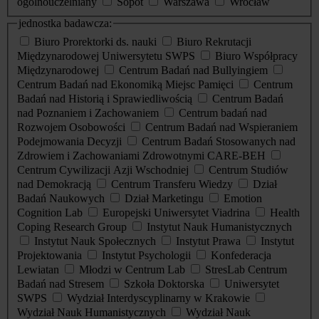
ogólnouczelniany
Sopot
Warszawa
Wrocław
jednostka badawcza:
Biuro Prorektorki ds. nauki
Biuro Rekrutacji
Międzynarodowej Uniwersytetu SWPS
Biuro Współpracy
Międzynarodowej
Centrum Badań nad Bullyingiem
Centrum Badań nad Ekonomiką Miejsc Pamięci
Centrum
Badań nad Historią i Sprawiedliwością
Centrum Badań
nad Poznaniem i Zachowaniem
Centrum badań nad
Rozwojem Osobowości
Centrum Badań nad Wspieraniem
Podejmowania Decyzji
Centrum Badań Stosowanych nad
Zdrowiem i Zachowaniami Zdrowotnymi CARE-BEH
Centrum Cywilizacji Azji Wschodniej
Centrum Studiów
nad Demokracją
Centrum Transferu Wiedzy
Dział
Badań Naukowych
Dział Marketingu
Emotion
Cognition Lab
Europejski Uniwersytet Viadrina
Health
Coping Research Group
Instytut Nauk Humanistycznych
Instytut Nauk Społecznych
Instytut Prawa
Instytut
Projektowania
Instytut Psychologii
Konfederacja
Lewiatan
Młodzi w Centrum Lab
StresLab Centrum
Badań nad Stresem
Szkoła Doktorska
Uniwersytet
SWPS
Wydział Interdyscyplinarny w Krakowie
Wydział Nauk Humanistycznych
Wydział Nauk