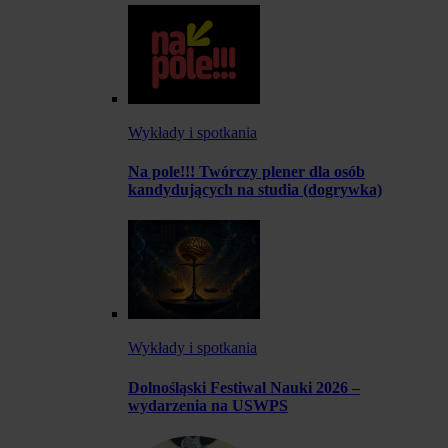
Wykłady i spotkania
Na pole!!! Twórczy plener dla osób
kandydujących na studia (dogrywka)
Wykłady i spotkania
Dolnośląski Festiwal Nauki 2026 –
wydarzenia na USWPS