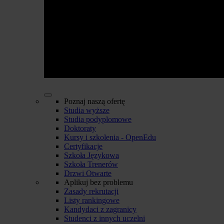
Poznaj naszą ofertę
Studia wyższe
Studia podyplomowe
Doktoraty
Kursy i szkolenia - OpenEdu
Certyfikacje
Szkoła Językowa
Szkoła Trenerów
Drzwi Otwarte
Aplikuj bez problemu
Zasady rekrutacji
Listy rankingowe
Kandydaci z zagranicy
Studenci z innych uczelni