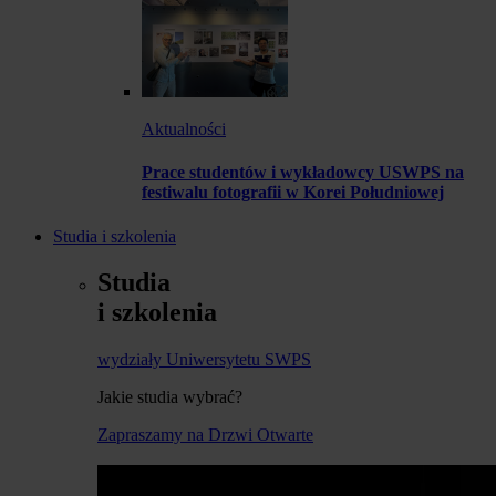
Aktualności
Prace studentów i wykładowcy USWPS na
festiwalu fotografii w Korei Południowej
Studia i szkolenia
Studia
i szkolenia
wydziały Uniwersytetu SWPS
Jakie studia wybrać?
Zapraszamy na Drzwi Otwarte