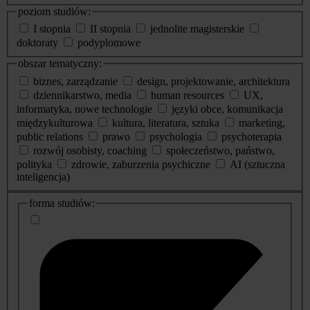
poziom studiów:
I stopnia
II stopnia
jednolite magisterskie
doktoraty
podyplomowe
obszar tematyczny:
biznes, zarządzanie
design, projektowanie, architektura
dziennikarstwo, media
human resources
UX,
informatyka, nowe technologie
języki obce, komunikacja
międzykulturowa
kultura, literatura, sztuka
marketing,
public relations
prawo
psychologia
psychoterapia
rozwój osobisty, coaching
społeczeństwo, państwo,
polityka
zdrowie, zaburzenia psychiczne
AI (sztuczna
inteligencja)
dodatkowe
forma studiów:
informacje
o
studiach