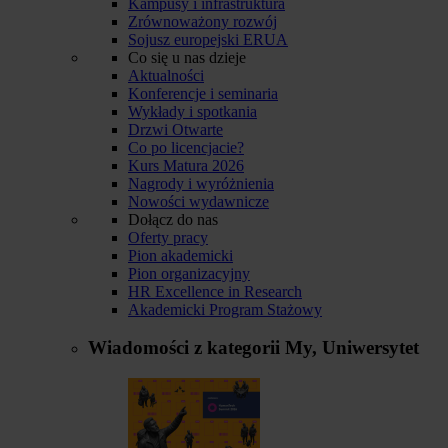
Kampusy i infrastruktura
Zrównoważony rozwój
Sojusz europejski ERUA
Co się u nas dzieje
Aktualności
Konferencje i seminaria
Wykłady i spotkania
Drzwi Otwarte
Co po licencjacie?
Kurs Matura 2026
Nagrody i wyróżnienia
Nowości wydawnicze
Dołącz do nas
Oferty pracy
Pion akademicki
Pion organizacyjny
HR Excellence in Research
Akademicki Program Stażowy
Wiadomości z kategorii
My, Uniwersytet