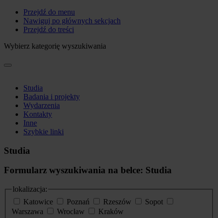
Przejdź do menu
Nawiguj po głównych sekcjach
Przejdź do treści
Wybierz kategorię wyszukiwania
Studia
Badania i projekty
Wydarzenia
Kontakty
Inne
Szybkie linki
Studia
Formularz wyszukiwania na belce: Studia
lokalizacja:
Katowice
Poznań
Rzeszów
Sopot
Warszawa
Wrocław
Kraków