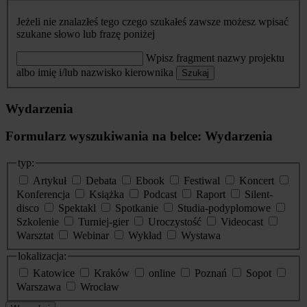
Jeżeli nie znalazłeś tego czego szukałeś zawsze możesz wpisać
szukane słowo lub frazę poniżej
Wpisz fragment nazwy projektu
albo imię i/lub nazwisko kierownika
Szukaj
Wydarzenia
Formularz wyszukiwania na belce: Wydarzenia
typ:
Artykuł
Debata
Ebook
Festiwal
Koncert
Konferencja
Książka
Podcast
Raport
Silent-
disco
Spektakl
Spotkanie
Studia-podyplomowe
Szkolenie
Turniej-gier
Uroczystość
Videocast
Warsztat
Webinar
Wykład
Wystawa
lokalizacja:
Katowice
Kraków
online
Poznań
Sopot
Warszawa
Wrocław