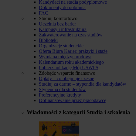
Kandydaci na studia podyplomowe
Dokumenty do pobrania
FAQ
Studiuj komfortowo
Uczelnia bez barier
Kampusy i infrastruktura
Zakwaterowanie na czas studiów
Biblioteki
Organizacje studenckie
Oferta Biura Karier: praktyki i staże
Wymiana międzynarodowa
Kalendarium roku akademickiego
Pobierz aplikację Mój USWPS
Zdobądź wsparcie finansowe
Opłaty – co obejmuje czesne
Studiuj za darmo – stypendia dla kandydatów
Stypendia dla studentów
Preferencyjne kredyty
Dofinansowanie przez pracodawcę
Wiadomości z kategorii
Studia i szkolenia