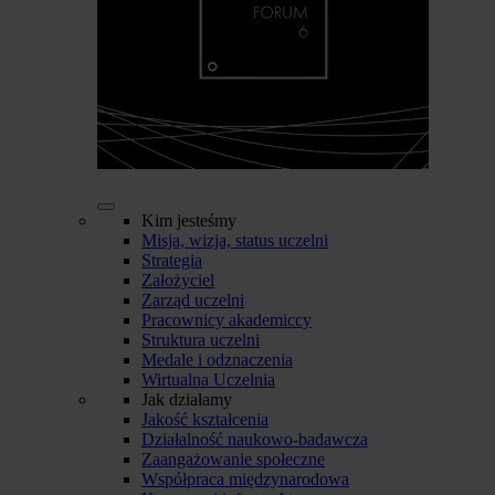
Kim jesteśmy
Misja, wizja, status uczelni
Strategia
Założyciel
Zarząd uczelni
Pracownicy akademiccy
Struktura uczelni
Medale i odznaczenia
Wirtualna Uczelnia
Jak działamy
Jakość kształcenia
Działalność naukowo-badawcza
Zaangażowanie społeczne
Współpraca międzynarodowa