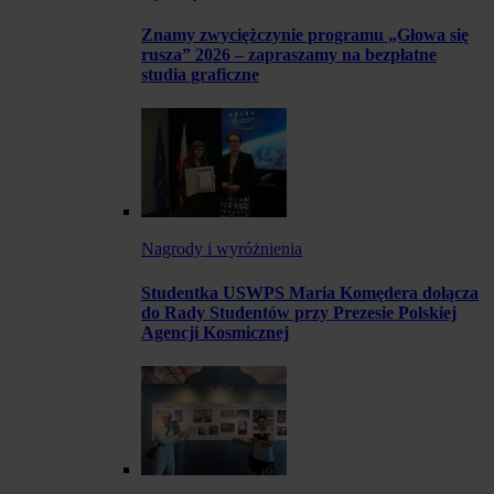
Znamy zwyciężczynie programu „Głowa się
rusza” 2026 – zapraszamy na bezpłatne
studia graficzne
Nagrody i wyróżnienia
Studentka USWPS Maria Komędera dołącza
do Rady Studentów przy Prezesie Polskiej
Agencji Kosmicznej