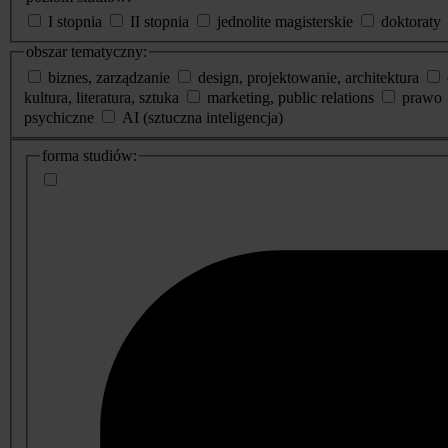
I stopnia
II stopnia
jednolite magisterskie
doktoraty
obszar tematyczny:
biznes, zarządzanie
design, projektowanie, architektura
kultura, literatura, sztuka
marketing, public relations
prawo
psychiczne
AI (sztuczna inteligencja)
dodatkowe
forma studiów:
informacje
o
studiach