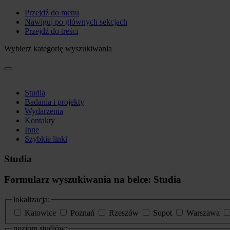
Przejdź do menu
Nawiguj po głównych sekcjach
Przejdź do treści
Wybierz kategorię wyszukiwania
Studia
Badania i projekty
Wydarzenia
Kontakty
Inne
Szybkie linki
Studia
Formularz wyszukiwania na belce: Studia
lokalizacja:
Katowice
Poznań
Rzeszów
Sopot
Warszawa
poziom studiów: