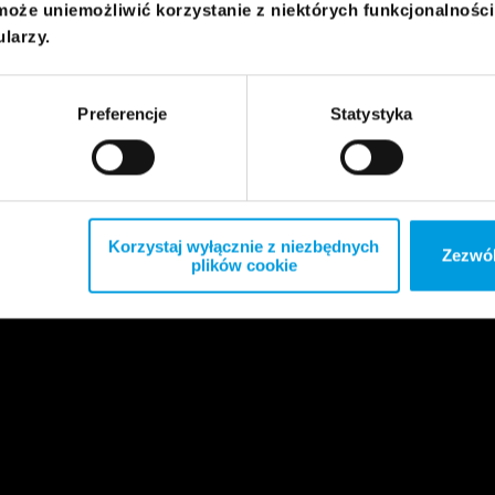
może uniemożliwić korzystanie z niektórych funkcjonalnośc
ularzy.
Preferencje
Statystyka
Korzystaj wyłącznie z niezbędnych
Zezwól
plików cookie