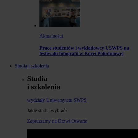
Aktualności
Prace studentów i wykładowcy USWPS na
festiwalu fotografii w Korei Południowej
Studia i szkolenia
Studia
i szkolenia
wydziały Uniwersytetu SWPS
Jakie studia wybrać?
Zapraszamy na Drzwi Otwarte