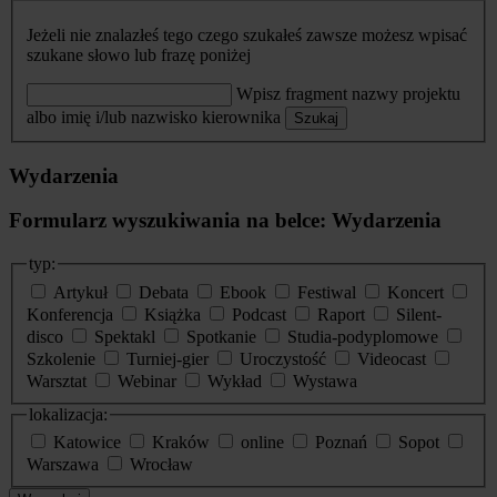
Jeżeli nie znalazłeś tego czego szukałeś zawsze możesz wpisać
szukane słowo lub frazę poniżej
Wpisz fragment nazwy projektu
albo imię i/lub nazwisko kierownika
Szukaj
Wydarzenia
Formularz wyszukiwania na belce: Wydarzenia
typ:
Artykuł
Debata
Ebook
Festiwal
Koncert
Konferencja
Książka
Podcast
Raport
Silent-
disco
Spektakl
Spotkanie
Studia-podyplomowe
Szkolenie
Turniej-gier
Uroczystość
Videocast
Warsztat
Webinar
Wykład
Wystawa
lokalizacja:
Katowice
Kraków
online
Poznań
Sopot
Warszawa
Wrocław