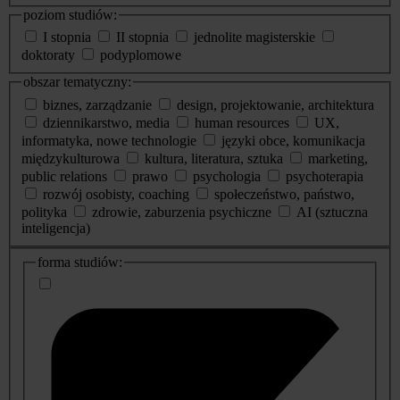
poziom studiów:
I stopnia
II stopnia
jednolite magisterskie
doktoraty
podyplomowe
obszar tematyczny:
biznes, zarządzanie
design, projektowanie, architektura
dziennikarstwo, media
human resources
UX,
informatyka, nowe technologie
języki obce, komunikacja
międzykulturowa
kultura, literatura, sztuka
marketing,
public relations
prawo
psychologia
psychoterapia
rozwój osobisty, coaching
społeczeństwo, państwo,
polityka
zdrowie, zaburzenia psychiczne
AI (sztuczna
inteligencja)
dodatkowe
forma studiów:
informacje
o
studiach