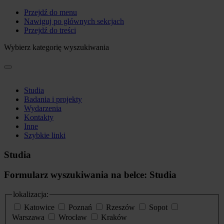
Przejdź do menu
Nawiguj po głównych sekcjach
Przejdź do treści
Wybierz kategorię wyszukiwania
Studia
Badania i projekty
Wydarzenia
Kontakty
Inne
Szybkie linki
Studia
Formularz wyszukiwania na belce: Studia
lokalizacja:
Katowice
Poznań
Rzeszów
Sopot
Warszawa
Wrocław
Kraków