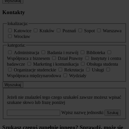
Wyszukaj
Kontakty
lokalizacja:
Katowice
Kraków
Poznań
Sopot
Warszawa
Wrocław
kategoria:
Administracja
Badania i rozwój
Biblioteka
Współpraca z biznesem
Dział Prawny
Instytuty i centra
badawcze
Marketing i komunikacja
Obsługa studenta
Organizacje studenckie
Rekrutacja
Usługi
Współpraca międzynarodowa
Wydziały
Wyszukaj
Jeżeli nie znalazłeś tego czego szukałeś zawsze możesz wpisać
szukane słowo lub frazę poniżej
Wpisz nazwę jednostki
Szukaj
Szukasz czegoś zupełnie innego? Sprawdź, może się