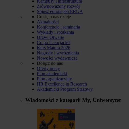
Kampusy i infrastruktura
Zrównoważony rozwój
Sojusz europejski ERUA
Co się u nas dzieje
Aktualności
Konferencje i seminaria
Wykłady i spotkania
Drzwi Otwarte
Co po licencjacie?
Kurs Matura 2026
Nagrody i wyróżnienia
Nowości wydawnicze
Dołącz do nas
Oferty pracy
Pion akademicki
Pion organizacyjny
HR Excellence in Research
Akademicki Program Stażowy
Wiadomości z kategorii
My, Uniwersytet