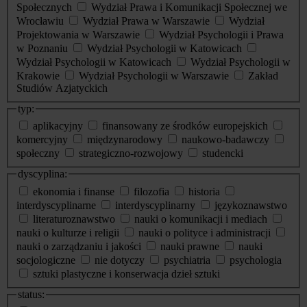
Społecznych
Wydział Prawa i Komunikacji Społecznej we
Wrocławiu
Wydział Prawa w Warszawie
Wydział
Projektowania w Warszawie
Wydział Psychologii i Prawa
w Poznaniu
Wydział Psychologii w Katowicach
Wydział Psychologii w Katowicach
Wydział Psychologii w
Krakowie
Wydział Psychologii w Warszawie
Zakład
Studiów Azjatyckich
typ:
aplikacyjny
finansowany ze środków europejskich
komercyjny
międzynarodowy
naukowo-badawczy
społeczny
strategiczno-rozwojowy
studencki
dyscyplina:
ekonomia i finanse
filozofia
historia
interdyscyplinarne
interdyscyplinarny
językoznawstwo
literaturoznawstwo
nauki o komunikacji i mediach
nauki o kulturze i religii
nauki o polityce i administracji
nauki o zarządzaniu i jakości
nauki prawne
nauki
socjologiczne
nie dotyczy
psychiatria
psychologia
sztuki plastyczne i konserwacja dzieł sztuki
status: