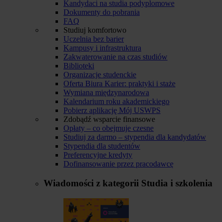
Kandydaci na studia podyplomowe
Dokumenty do pobrania
FAQ
Studiuj komfortowo
Uczelnia bez barier
Kampusy i infrastruktura
Zakwaterowanie na czas studiów
Biblioteki
Organizacje studenckie
Oferta Biura Karier: praktyki i staże
Wymiana międzynarodowa
Kalendarium roku akademickiego
Pobierz aplikację Mój USWPS
Zdobądź wsparcie finansowe
Opłaty – co obejmuje czesne
Studiuj za darmo – stypendia dla kandydatów
Stypendia dla studentów
Preferencyjne kredyty
Dofinansowanie przez pracodawcę
Wiadomości z kategorii
Studia i szkolenia