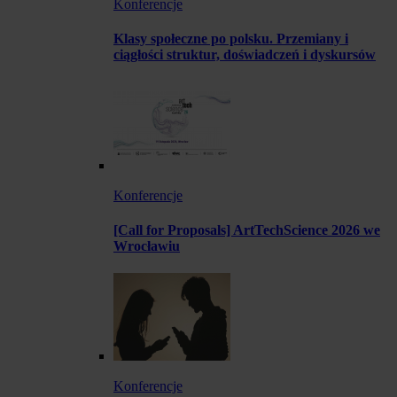
Konferencje
Klasy społeczne po polsku. Przemiany i
ciągłości struktur, doświadczeń i dyskursów
Konferencje
[Call for Proposals] ArtTechScience 2026 we
Wrocławiu
Konferencje