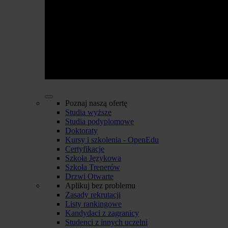
Poznaj naszą ofertę
Studia wyższe
Studia podyplomowe
Doktoraty
Kursy i szkolenia - OpenEdu
Certyfikacje
Szkoła Językowa
Szkoła Trenerów
Drzwi Otwarte
Aplikuj bez problemu
Zasady rekrutacji
Listy rankingowe
Kandydaci z zagranicy
Studenci z innych uczelni