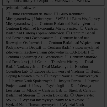
ogólnouczelniany
Sopot
Warszawa
Wrocław
jednostka badawcza:
Biuro Prorektorki ds. nauki
Biuro Rekrutacji
Międzynarodowej Uniwersytetu SWPS
Biuro Współpracy
Międzynarodowej
Centrum Badań nad Bullyingiem
Centrum Badań nad Ekonomiką Miejsc Pamięci
Centrum
Badań nad Historią i Sprawiedliwością
Centrum Badań
nad Poznaniem i Zachowaniem
Centrum badań nad
Rozwojem Osobowości
Centrum Badań nad Wspieraniem
Podejmowania Decyzji
Centrum Badań Stosowanych nad
Zdrowiem i Zachowaniami Zdrowotnymi CARE-BEH
Centrum Cywilizacji Azji Wschodniej
Centrum Studiów
nad Demokracją
Centrum Transferu Wiedzy
Dział
Badań Naukowych
Dział Marketingu
Emotion
Cognition Lab
Europejski Uniwersytet Viadrina
Health
Coping Research Group
Instytut Nauk Humanistycznych
Instytut Nauk Społecznych
Instytut Prawa
Instytut
Projektowania
Instytut Psychologii
Konfederacja
Lewiatan
Młodzi w Centrum Lab
StresLab Centrum
Badań nad Stresem
Szkoła Doktorska
Uniwersytet
SWPS
Wydział Interdyscyplinarny w Krakowie
Wydział Nauk Humanistycznych
Wydział Nauk