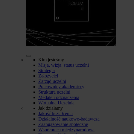
Kim jesteśmy
Misja, wizja, status uczelni
Strategia
Założyciel
Zarząd uczelni
Pracownicy akademiccy
Struktura uczelni
Medale i odznaczenia
Wirtualna Uczelnia
Jak działamy
Jakość kształcenia
Działalność naukowo-badawcza
Zaangażowanie społeczne
Współpraca międzynarodowa