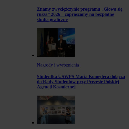
Znamy zwyciężczynie programu „Głowa się
rusza” 2026 – zapraszamy na bezpłatne
studia graficzne
Nagrody i wyróżnienia
Studentka USWPS Maria Komędera dołącza
do Rady Studentów przy Prezesie Polskiej
Agencji Kosmicznej