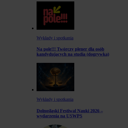
Wykłady i spotkania
Na pole!!! Twórczy plener dla osób
kandydujących na studia (dogrywka)
Wykłady i spotkania
Dolnośląski Festiwal Nauki 2026 –
wydarzenia na USWPS