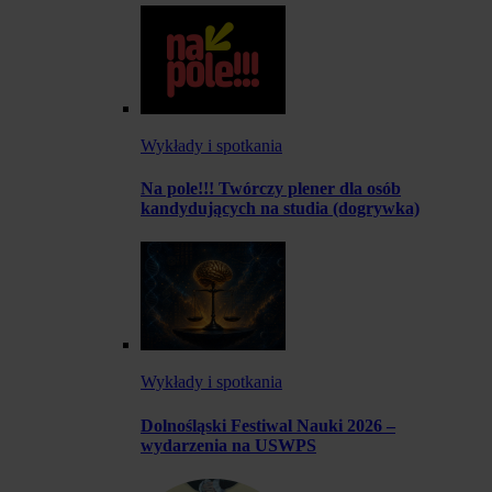
Wykłady i spotkania
Na pole!!! Twórczy plener dla osób
kandydujących na studia (dogrywka)
Wykłady i spotkania
Dolnośląski Festiwal Nauki 2026 –
wydarzenia na USWPS