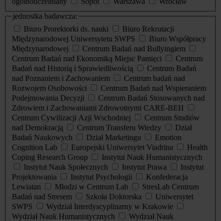
ogólnouczelniany
Sopot
Warszawa
Wrocław
jednostka badawcza:
Biuro Prorektorki ds. nauki
Biuro Rekrutacji
Międzynarodowej Uniwersytetu SWPS
Biuro Współpracy
Międzynarodowej
Centrum Badań nad Bullyingiem
Centrum Badań nad Ekonomiką Miejsc Pamięci
Centrum
Badań nad Historią i Sprawiedliwością
Centrum Badań
nad Poznaniem i Zachowaniem
Centrum badań nad
Rozwojem Osobowości
Centrum Badań nad Wspieraniem
Podejmowania Decyzji
Centrum Badań Stosowanych nad
Zdrowiem i Zachowaniami Zdrowotnymi CARE-BEH
Centrum Cywilizacji Azji Wschodniej
Centrum Studiów
nad Demokracją
Centrum Transferu Wiedzy
Dział
Badań Naukowych
Dział Marketingu
Emotion
Cognition Lab
Europejski Uniwersytet Viadrina
Health
Coping Research Group
Instytut Nauk Humanistycznych
Instytut Nauk Społecznych
Instytut Prawa
Instytut
Projektowania
Instytut Psychologii
Konfederacja
Lewiatan
Młodzi w Centrum Lab
StresLab Centrum
Badań nad Stresem
Szkoła Doktorska
Uniwersytet
SWPS
Wydział Interdyscyplinarny w Krakowie
Wydział Nauk Humanistycznych
Wydział Nauk