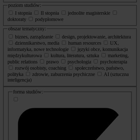
poziom studiów:
I stopnia
II stopnia
jednolite magisterskie
doktoraty
podyplomowe
obszar tematyczny:
biznes, zarządzanie
design, projektowanie, architektura
dziennikarstwo, media
human resources
UX,
informatyka, nowe technologie
języki obce, komunikacja
międzykulturowa
kultura, literatura, sztuka
marketing,
public relations
prawo
psychologia
psychoterapia
rozwój osobisty, coaching
społeczeństwo, państwo,
polityka
zdrowie, zaburzenia psychiczne
AI (sztuczna
inteligencja)
dodatkowe
forma studiów:
informacje
o
studiach