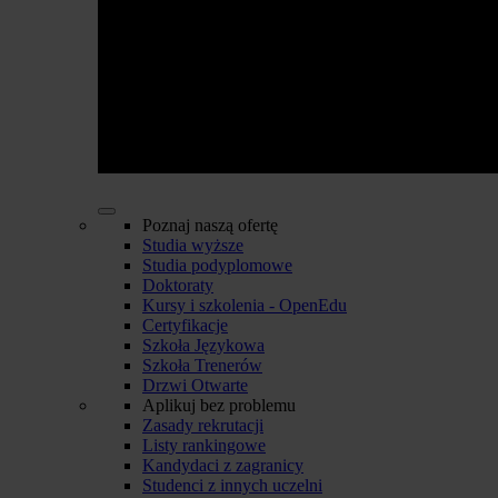
Poznaj naszą ofertę
Studia wyższe
Studia podyplomowe
Doktoraty
Kursy i szkolenia - OpenEdu
Certyfikacje
Szkoła Językowa
Szkoła Trenerów
Drzwi Otwarte
Aplikuj bez problemu
Zasady rekrutacji
Listy rankingowe
Kandydaci z zagranicy
Studenci z innych uczelni