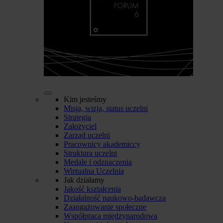
Kim jesteśmy
Misja, wizja, status uczelni
Strategia
Założyciel
Zarząd uczelni
Pracownicy akademiccy
Struktura uczelni
Medale i odznaczenia
Wirtualna Uczelnia
Jak działamy
Jakość kształcenia
Działalność naukowo-badawcza
Zaangażowanie społeczne
Współpraca międzynarodowa