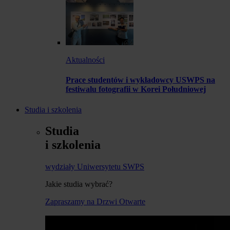
Aktualności
Prace studentów i wykładowcy USWPS na
festiwalu fotografii w Korei Południowej
Studia i szkolenia
Studia
i szkolenia
wydziały Uniwersytetu SWPS
Jakie studia wybrać?
Zapraszamy na Drzwi Otwarte