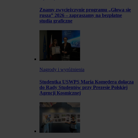
Znamy zwyciężczynie programu „Głowa się
rusza” 2026 – zapraszamy na bezpłatne
studia graficzne
Nagrody i wyróżnienia
Studentka USWPS Maria Komędera dołącza
do Rady Studentów przy Prezesie Polskiej
Agencji Kosmicznej