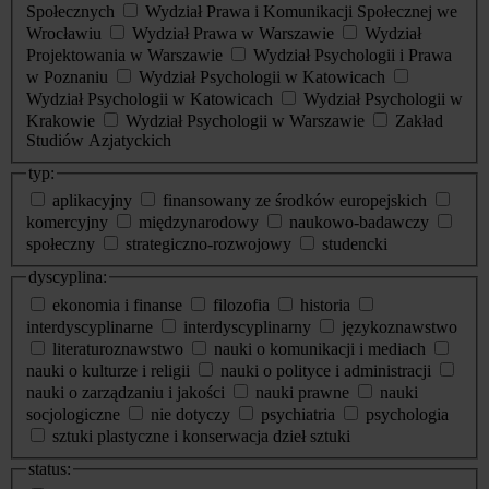
Społecznych
Wydział Prawa i Komunikacji Społecznej we
Wrocławiu
Wydział Prawa w Warszawie
Wydział
Projektowania w Warszawie
Wydział Psychologii i Prawa
w Poznaniu
Wydział Psychologii w Katowicach
Wydział Psychologii w Katowicach
Wydział Psychologii w
Krakowie
Wydział Psychologii w Warszawie
Zakład
Studiów Azjatyckich
typ:
aplikacyjny
finansowany ze środków europejskich
komercyjny
międzynarodowy
naukowo-badawczy
społeczny
strategiczno-rozwojowy
studencki
dyscyplina:
ekonomia i finanse
filozofia
historia
interdyscyplinarne
interdyscyplinarny
językoznawstwo
literaturoznawstwo
nauki o komunikacji i mediach
nauki o kulturze i religii
nauki o polityce i administracji
nauki o zarządzaniu i jakości
nauki prawne
nauki
socjologiczne
nie dotyczy
psychiatria
psychologia
sztuki plastyczne i konserwacja dzieł sztuki
status: