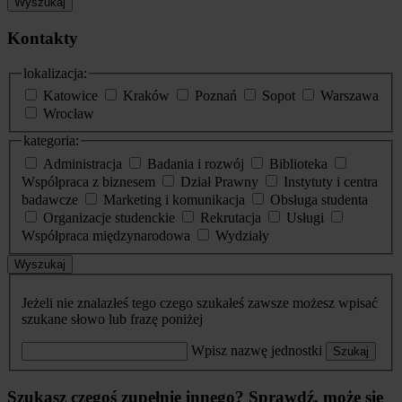
Wyszukaj
Kontakty
lokalizacja:
Katowice
Kraków
Poznań
Sopot
Warszawa
Wrocław
kategoria:
Administracja
Badania i rozwój
Biblioteka
Współpraca z biznesem
Dział Prawny
Instytuty i centra
badawcze
Marketing i komunikacja
Obsługa studenta
Organizacje studenckie
Rekrutacja
Usługi
Współpraca międzynarodowa
Wydziały
Wyszukaj
Jeżeli nie znalazłeś tego czego szukałeś zawsze możesz wpisać
szukane słowo lub frazę poniżej
Wpisz nazwę jednostki
Szukaj
Szukasz czegoś zupełnie innego? Sprawdź, może się