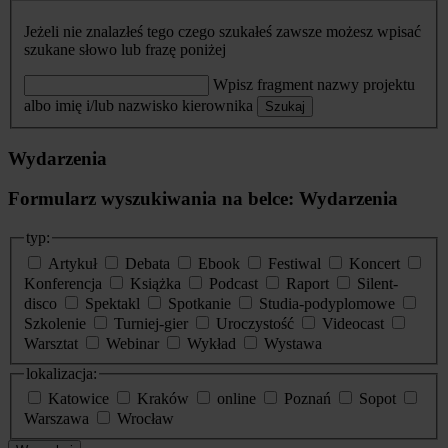
Jeżeli nie znalazłeś tego czego szukałeś zawsze możesz wpisać
szukane słowo lub frazę poniżej
Wpisz fragment nazwy projektu
albo imię i/lub nazwisko kierownika
Szukaj
Wydarzenia
Formularz wyszukiwania na belce: Wydarzenia
typ:
Artykuł
Debata
Ebook
Festiwal
Koncert
Konferencja
Książka
Podcast
Raport
Silent-
disco
Spektakl
Spotkanie
Studia-podyplomowe
Szkolenie
Turniej-gier
Uroczystość
Videocast
Warsztat
Webinar
Wykład
Wystawa
lokalizacja:
Katowice
Kraków
online
Poznań
Sopot
Warszawa
Wrocław