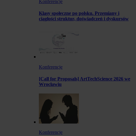
Konferencje
Klasy społeczne po polsku. Przemiany i
ciągłości struktur, doświadczeń i dyskursów
Konferencje
[Call for Proposals] ArtTechScience 2026 we
Wrocławiu
Konferencje