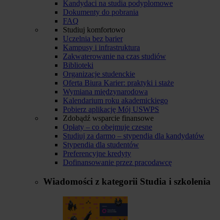
Kandydaci na studia podyplomowe
Dokumenty do pobrania
FAQ
Studiuj komfortowo
Uczelnia bez barier
Kampusy i infrastruktura
Zakwaterowanie na czas studiów
Biblioteki
Organizacje studenckie
Oferta Biura Karier: praktyki i staże
Wymiana międzynarodowa
Kalendarium roku akademickiego
Pobierz aplikację Mój USWPS
Zdobądź wsparcie finansowe
Opłaty – co obejmuje czesne
Studiuj za darmo – stypendia dla kandydatów
Stypendia dla studentów
Preferencyjne kredyty
Dofinansowanie przez pracodawcę
Wiadomości z kategorii
Studia i szkolenia