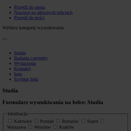
Przejdź do menu
Nawiguj po głównych sekcjach
Przejdź do treści
Wybierz kategorię wyszukiwania
Studia
Badania i projekty
Wydarzenia
Kontakty
Inne
Szybkie linki
Studia
Formularz wyszukiwania na belce: Studia
lokalizacja:
Katowice
Poznań
Rzeszów
Sopot
Warszawa
Wrocław
Kraków