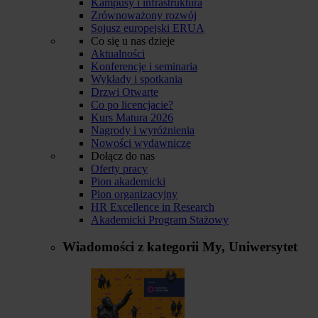
Kampusy i infrastruktura
Zrównoważony rozwój
Sojusz europejski ERUA
Co się u nas dzieje
Aktualności
Konferencje i seminaria
Wykłady i spotkania
Drzwi Otwarte
Co po licencjacie?
Kurs Matura 2026
Nagrody i wyróżnienia
Nowości wydawnicze
Dołącz do nas
Oferty pracy
Pion akademicki
Pion organizacyjny
HR Excellence in Research
Akademicki Program Stażowy
Wiadomości z kategorii
My, Uniwersytet