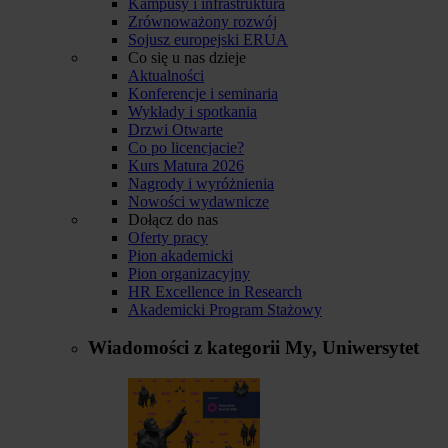
Kampusy i infrastruktura
Zrównoważony rozwój
Sojusz europejski ERUA
Co się u nas dzieje
Aktualności
Konferencje i seminaria
Wykłady i spotkania
Drzwi Otwarte
Co po licencjacie?
Kurs Matura 2026
Nagrody i wyróżnienia
Nowości wydawnicze
Dołącz do nas
Oferty pracy
Pion akademicki
Pion organizacyjny
HR Excellence in Research
Akademicki Program Stażowy
Wiadomości z kategorii
My, Uniwersytet