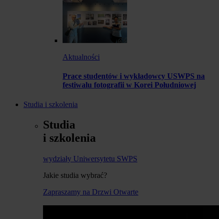
Aktualności
Prace studentów i wykładowcy USWPS na
festiwalu fotografii w Korei Południowej
Studia i szkolenia
Studia
i szkolenia
wydziały Uniwersytetu SWPS
Jakie studia wybrać?
Zapraszamy na Drzwi Otwarte