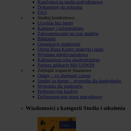
Kandydaci na studia podyplomowe
Dokumenty do pobrania
FAQ
Studiuj komfortowo
Uczelnia bez barier
Kampusy i infrastruktura
Zakwaterowanie na czas studiów
Biblioteki
Organizacje studenckie
Oferta Biura Karier: praktyki i staże
Wymiana międzynarodowa
Kalendarium roku akademickiego
Pobierz aplikację Mój USWPS
Zdobądź wsparcie finansowe
Opłaty – co obejmuje czesne
Studiuj za darmo – stypendia dla kandydatów
Stypendia dla studentów
Preferencyjne kredyty
Dofinansowanie przez pracodawcę
Wiadomości z kategorii
Studia i szkolenia