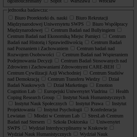
ogólnouczelniany
Sopot
Warszawa
Wrocław
jednostka badawcza:
Biuro Prorektorki ds. nauki
Biuro Rekrutacji
Międzynarodowej Uniwersytetu SWPS
Biuro Współpracy
Międzynarodowej
Centrum Badań nad Bullyingiem
Centrum Badań nad Ekonomiką Miejsc Pamięci
Centrum
Badań nad Historią i Sprawiedliwością
Centrum Badań
nad Poznaniem i Zachowaniem
Centrum badań nad
Rozwojem Osobowości
Centrum Badań nad Wspieraniem
Podejmowania Decyzji
Centrum Badań Stosowanych nad
Zdrowiem i Zachowaniami Zdrowotnymi CARE-BEH
Centrum Cywilizacji Azji Wschodniej
Centrum Studiów
nad Demokracją
Centrum Transferu Wiedzy
Dział
Badań Naukowych
Dział Marketingu
Emotion
Cognition Lab
Europejski Uniwersytet Viadrina
Health
Coping Research Group
Instytut Nauk Humanistycznych
Instytut Nauk Społecznych
Instytut Prawa
Instytut
Projektowania
Instytut Psychologii
Konfederacja
Lewiatan
Młodzi w Centrum Lab
StresLab Centrum
Badań nad Stresem
Szkoła Doktorska
Uniwersytet
SWPS
Wydział Interdyscyplinarny w Krakowie
Wydział Nauk Humanistycznych
Wydział Nauk