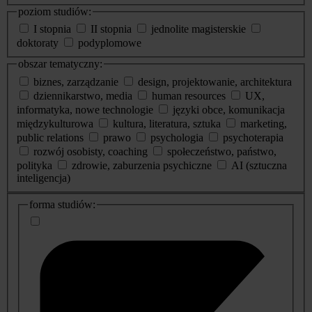
poziom studiów:
I stopnia
II stopnia
jednolite magisterskie
doktoraty
podyplomowe
obszar tematyczny:
biznes, zarządzanie
design, projektowanie, architektura
dziennikarstwo, media
human resources
UX,
informatyka, nowe technologie
języki obce, komunikacja
międzykulturowa
kultura, literatura, sztuka
marketing,
public relations
prawo
psychologia
psychoterapia
rozwój osobisty, coaching
społeczeństwo, państwo,
polityka
zdrowie, zaburzenia psychiczne
AI (sztuczna
inteligencja)
dodatkowe
forma studiów:
informacje
o
studiach