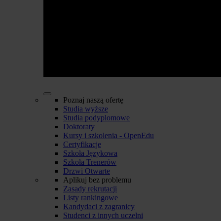
Poznaj naszą ofertę
Studia wyższe
Studia podyplomowe
Doktoraty
Kursy i szkolenia - OpenEdu
Certyfikacje
Szkoła Językowa
Szkoła Trenerów
Drzwi Otwarte
Aplikuj bez problemu
Zasady rekrutacji
Listy rankingowe
Kandydaci z zagranicy
Studenci z innych uczelni