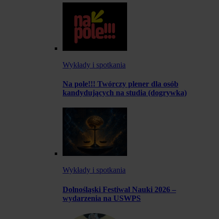
Wykłady i spotkania
Na pole!!! Twórczy plener dla osób
kandydujących na studia (dogrywka)
Wykłady i spotkania
Dolnośląski Festiwal Nauki 2026 –
wydarzenia na USWPS