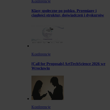
Konferencje
Klasy społeczne po polsku. Przemiany i
ciągłości struktur, doświadczeń i dyskursów
Konferencje
[Call for Proposals] ArtTechScience 2026 we
Wrocławiu
Konferencje