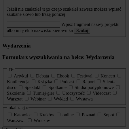
Jeżeli nie znalazłeś tego czego szukałeś zawsze możesz wpisać
szukane słowo lub frazę poniżej
Wpisz fragment nazwy projektu
albo imię i/lub nazwisko kierownika
Szukaj
Wydarzenia
Formularz wyszukiwania na belce: Wydarzenia
typ:
Artykuł
Debata
Ebook
Festiwal
Koncert
Konferencja
Książka
Podcast
Raport
Silent-
disco
Spektakl
Spotkanie
Studia-podyplomowe
Szkolenie
Turniej-gier
Uroczystość
Videocast
Warsztat
Webinar
Wykład
Wystawa
lokalizacja:
Katowice
Kraków
online
Poznań
Sopot
Warszawa
Wrocław