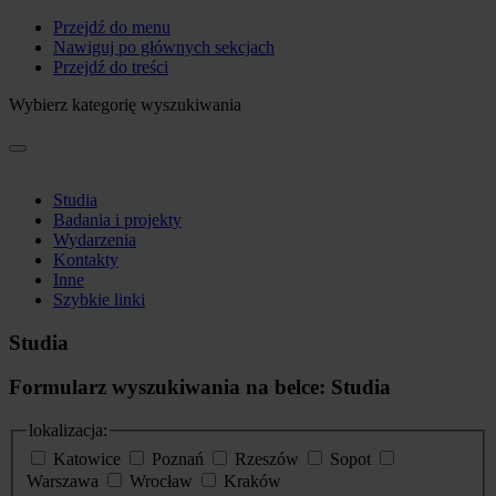
Przejdź do menu
Nawiguj po głównych sekcjach
Przejdź do treści
Wybierz kategorię wyszukiwania
Studia
Badania i projekty
Wydarzenia
Kontakty
Inne
Szybkie linki
Studia
Formularz wyszukiwania na belce: Studia
lokalizacja:
Katowice
Poznań
Rzeszów
Sopot
Warszawa
Wrocław
Kraków