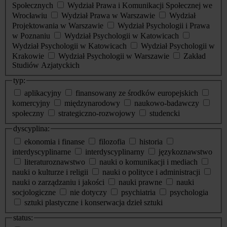
Społecznych
Wydział Prawa i Komunikacji Społecznej we
Wrocławiu
Wydział Prawa w Warszawie
Wydział
Projektowania w Warszawie
Wydział Psychologii i Prawa
w Poznaniu
Wydział Psychologii w Katowicach
Wydział Psychologii w Katowicach
Wydział Psychologii w
Krakowie
Wydział Psychologii w Warszawie
Zakład
Studiów Azjatyckich
typ:
aplikacyjny
finansowany ze środków europejskich
komercyjny
międzynarodowy
naukowo-badawczy
społeczny
strategiczno-rozwojowy
studencki
dyscyplina:
ekonomia i finanse
filozofia
historia
interdyscyplinarne
interdyscyplinarny
językoznawstwo
literaturoznawstwo
nauki o komunikacji i mediach
nauki o kulturze i religii
nauki o polityce i administracji
nauki o zarządzaniu i jakości
nauki prawne
nauki
socjologiczne
nie dotyczy
psychiatria
psychologia
sztuki plastyczne i konserwacja dzieł sztuki
status: