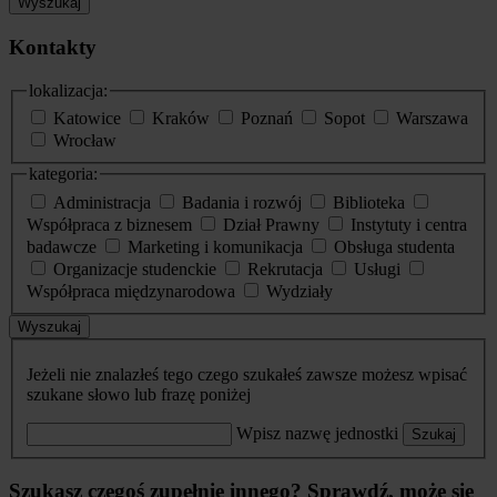
Wyszukaj
Kontakty
lokalizacja:
Katowice
Kraków
Poznań
Sopot
Warszawa
Wrocław
kategoria:
Administracja
Badania i rozwój
Biblioteka
Współpraca z biznesem
Dział Prawny
Instytuty i centra
badawcze
Marketing i komunikacja
Obsługa studenta
Organizacje studenckie
Rekrutacja
Usługi
Współpraca międzynarodowa
Wydziały
Wyszukaj
Jeżeli nie znalazłeś tego czego szukałeś zawsze możesz wpisać
szukane słowo lub frazę poniżej
Wpisz nazwę jednostki
Szukaj
Szukasz czegoś zupełnie innego? Sprawdź, może się