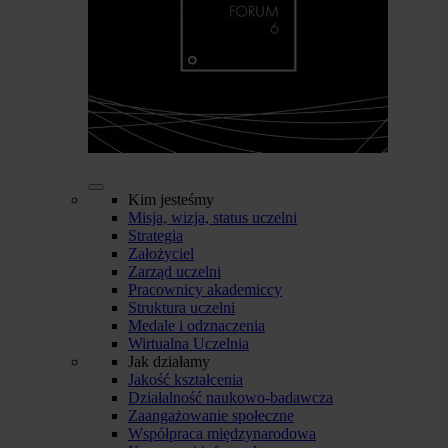
Kim jesteśmy
Misja, wizja, status uczelni
Strategia
Założyciel
Zarząd uczelni
Pracownicy akademiccy
Struktura uczelni
Medale i odznaczenia
Wirtualna Uczelnia
Jak działamy
Jakość kształcenia
Działalność naukowo-badawcza
Zaangażowanie społeczne
Współpraca międzynarodowa