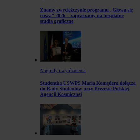
Znamy zwyciężczynie programu „Głowa się
rusza” 2026 – zapraszamy na bezpłatne
studia graficzne
Nagrody i wyróżnienia
Studentka USWPS Maria Komędera dołącza
do Rady Studentów przy Prezesie Polskiej
Agencji Kosmicznej