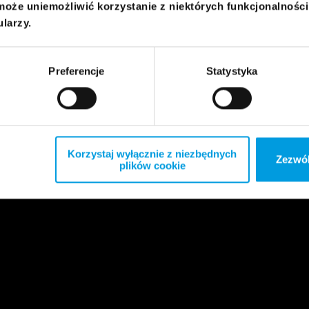
może uniemożliwić korzystanie z niektórych funkcjonalnośc
ularzy.
Preferencje
Statystyka
Korzystaj wyłącznie z niezbędnych
Zezwól
plików cookie