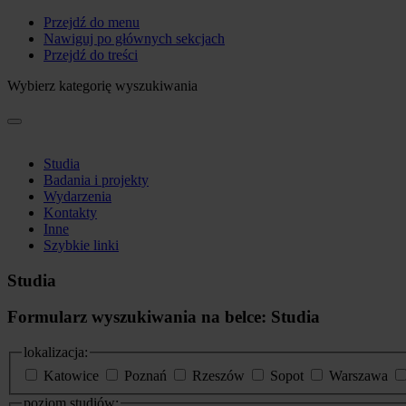
Przejdź do menu
Nawiguj po głównych sekcjach
Przejdź do treści
Wybierz kategorię wyszukiwania
Studia
Badania i projekty
Wydarzenia
Kontakty
Inne
Szybkie linki
Studia
Formularz wyszukiwania na belce: Studia
lokalizacja:
Katowice
Poznań
Rzeszów
Sopot
Warszawa
poziom studiów: