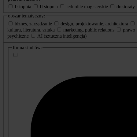
I stopnia
II stopnia
jednolite magisterskie
doktoraty
obszar tematyczny:
biznes, zarządzanie
design, projektowanie, architektura
kultura, literatura, sztuka
marketing, public relations
prawo
psychiczne
AI (sztuczna inteligencja)
dodatkowe
forma studiów:
informacje
o
studiach