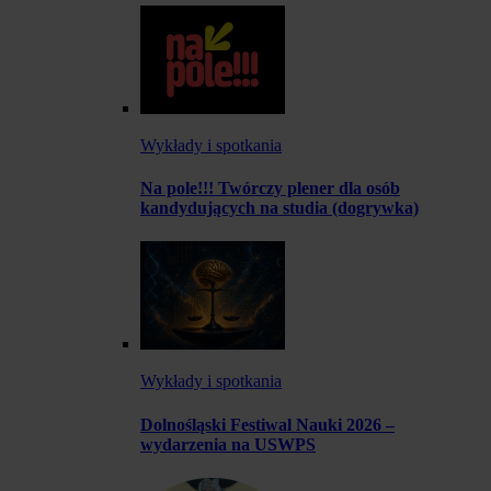
Wykłady i spotkania
Na pole!!! Twórczy plener dla osób
kandydujących na studia (dogrywka)
Wykłady i spotkania
Dolnośląski Festiwal Nauki 2026 –
wydarzenia na USWPS