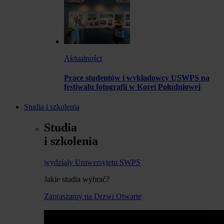
Aktualności
Prace studentów i wykładowcy USWPS na
festiwalu fotografii w Korei Południowej
Studia i szkolenia
Studia
i szkolenia
wydziały Uniwersytetu SWPS
Jakie studia wybrać?
Zapraszamy na Drzwi Otwarte