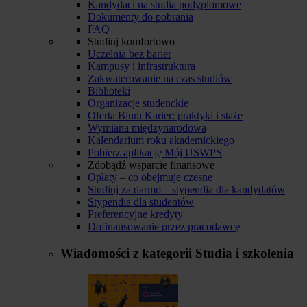
Kandydaci na studia podyplomowe
Dokumenty do pobrania
FAQ
Studiuj komfortowo
Uczelnia bez barier
Kampusy i infrastruktura
Zakwaterowanie na czas studiów
Biblioteki
Organizacje studenckie
Oferta Biura Karier: praktyki i staże
Wymiana międzynarodowa
Kalendarium roku akademickiego
Pobierz aplikację Mój USWPS
Zdobądź wsparcie finansowe
Opłaty – co obejmuje czesne
Studiuj za darmo – stypendia dla kandydatów
Stypendia dla studentów
Preferencyjne kredyty
Dofinansowanie przez pracodawcę
Wiadomości z kategorii
Studia i szkolenia