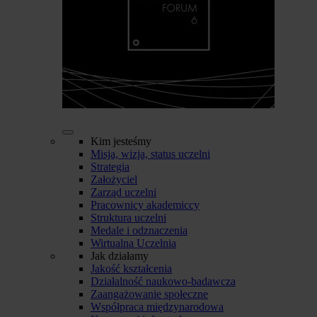
Kim jesteśmy
Misja, wizja, status uczelni
Strategia
Założyciel
Zarząd uczelni
Pracownicy akademiccy
Struktura uczelni
Medale i odznaczenia
Wirtualna Uczelnia
Jak działamy
Jakość kształcenia
Działalność naukowo-badawcza
Zaangażowanie społeczne
Współpraca międzynarodowa