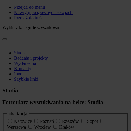
Przejdź do menu
Nawiguj po głównych sekcjach
Przejdź do treści
Wybierz kategorię wyszukiwania
Studia
Badania i projekty
Wydarzenia
Kontakty
Inne
Szybkie linki
Studia
Formularz wyszukiwania na belce: Studia
lokalizacja:
Katowice
Poznań
Rzeszów
Sopot
Warszawa
Wrocław
Kraków