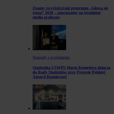
Znamy zwyciężczynie programu „Głowa się
rusza” 2026 – zapraszamy na bezpłatne
studia graficzne
Nagrody i wyróżnienia
Studentka USWPS Maria Komędera dołącza
do Rady Studentów przy Prezesie Polskiej
Agencji Kosmicznej