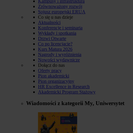
Kampusy i infrastruktura
Zrównoważony rozwój
Sojusz europejski ERUA
Co się u nas dzieje
Aktualności
Konferencje i seminaria
Wykłady i spotkania
Drzwi Otwarte
Co po licencjacie?
Kurs Matura 2026
Nagrody i wyróżnienia
Nowości wydawnicze
Dołącz do nas
Oferty pracy
Pion akademicki
Pion organizacyjny
HR Excellence in Research
Akademicki Program Stażowy
Wiadomości z kategorii
My, Uniwersytet