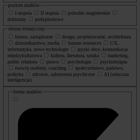
poziom studiów:
I stopnia
II stopnia
jednolite magisterskie
doktoraty
podyplomowe
obszar tematyczny:
biznes, zarządzanie
design, projektowanie, architektura
dziennikarstwo, media
human resources
UX,
informatyka, nowe technologie
języki obce, komunikacja
międzykulturowa
kultura, literatura, sztuka
marketing,
public relations
prawo
psychologia
psychoterapia
rozwój osobisty, coaching
społeczeństwo, państwo,
polityka
zdrowie, zaburzenia psychiczne
AI (sztuczna
inteligencja)
dodatkowe
forma studiów:
informacje
o
studiach