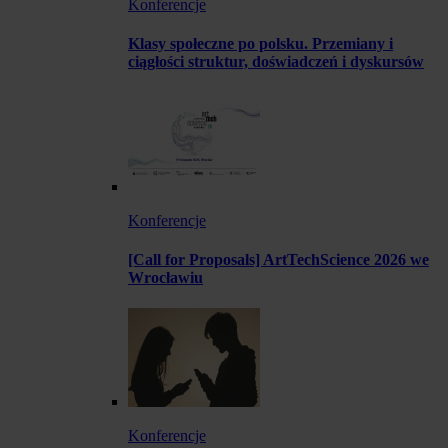
Konferencje
Klasy społeczne po polsku. Przemiany i
ciągłości struktur, doświadczeń i dyskursów
Konferencje
[Call for Proposals] ArtTechScience 2026 we
Wrocławiu
Konferencje