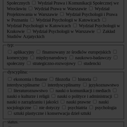
Społecznych
Wydział Prawa i Komunikacji Społecznej we
Wrocławiu
Wydział Prawa w Warszawie
Wydział
Projektowania w Warszawie
Wydział Psychologii i Prawa
w Poznaniu
Wydział Psychologii w Katowicach
Wydział Psychologii w Katowicach
Wydział Psychologii w
Krakowie
Wydział Psychologii w Warszawie
Zakład
Studiów Azjatyckich
typ:
aplikacyjny
finansowany ze środków europejskich
komercyjny
międzynarodowy
naukowo-badawczy
społeczny
strategiczno-rozwojowy
studencki
dyscyplina:
ekonomia i finanse
filozofia
historia
interdyscyplinarne
interdyscyplinarny
językoznawstwo
literaturoznawstwo
nauki o komunikacji i mediach
nauki o kulturze i religii
nauki o polityce i administracji
nauki o zarządzaniu i jakości
nauki prawne
nauki
socjologiczne
nie dotyczy
psychiatria
psychologia
sztuki plastyczne i konserwacja dzieł sztuki
status: