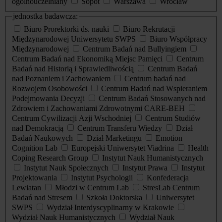
ogólnouczelniany
Sopot
Warszawa
Wrocław
jednostka badawcza:
Biuro Prorektorki ds. nauki
Biuro Rekrutacji
Międzynarodowej Uniwersytetu SWPS
Biuro Współpracy
Międzynarodowej
Centrum Badań nad Bullyingiem
Centrum Badań nad Ekonomiką Miejsc Pamięci
Centrum
Badań nad Historią i Sprawiedliwością
Centrum Badań
nad Poznaniem i Zachowaniem
Centrum badań nad
Rozwojem Osobowości
Centrum Badań nad Wspieraniem
Podejmowania Decyzji
Centrum Badań Stosowanych nad
Zdrowiem i Zachowaniami Zdrowotnymi CARE-BEH
Centrum Cywilizacji Azji Wschodniej
Centrum Studiów
nad Demokracją
Centrum Transferu Wiedzy
Dział
Badań Naukowych
Dział Marketingu
Emotion
Cognition Lab
Europejski Uniwersytet Viadrina
Health
Coping Research Group
Instytut Nauk Humanistycznych
Instytut Nauk Społecznych
Instytut Prawa
Instytut
Projektowania
Instytut Psychologii
Konfederacja
Lewiatan
Młodzi w Centrum Lab
StresLab Centrum
Badań nad Stresem
Szkoła Doktorska
Uniwersytet
SWPS
Wydział Interdyscyplinarny w Krakowie
Wydział Nauk Humanistycznych
Wydział Nauk