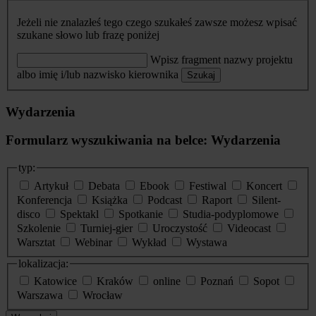
Jeżeli nie znalazłeś tego czego szukałeś zawsze możesz wpisać
szukane słowo lub frazę poniżej
Wpisz fragment nazwy projektu
albo imię i/lub nazwisko kierownika
Szukaj
Wydarzenia
Formularz wyszukiwania na belce: Wydarzenia
typ:
Artykuł
Debata
Ebook
Festiwal
Koncert
Konferencja
Książka
Podcast
Raport
Silent-
disco
Spektakl
Spotkanie
Studia-podyplomowe
Szkolenie
Turniej-gier
Uroczystość
Videocast
Warsztat
Webinar
Wykład
Wystawa
lokalizacja:
Katowice
Kraków
online
Poznań
Sopot
Warszawa
Wrocław