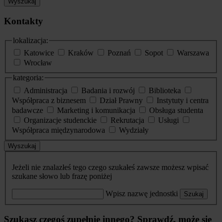
Wyszukaj
Kontakty
lokalizacja:
Katowice
Kraków
Poznań
Sopot
Warszawa
Wrocław
kategoria:
Administracja
Badania i rozwój
Biblioteka
Współpraca z biznesem
Dział Prawny
Instytuty i centra
badawcze
Marketing i komunikacja
Obsługa studenta
Organizacje studenckie
Rekrutacja
Usługi
Współpraca międzynarodowa
Wydziały
Wyszukaj
Jeżeli nie znalazłeś tego czego szukałeś zawsze możesz wpisać
szukane słowo lub frazę poniżej
Wpisz nazwę jednostki
Szukaj
Szukasz czegoś zupełnie innego? Sprawdź, może się