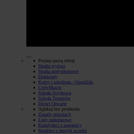
Poznaj naszą ofertę
Studia wyższe
Studia podyplomowe
Doktoraty
Kursy i szkolenia - OpenEdu
Certyfikacje
Szkoła Językowa
Szkoła Trenerów
Drzwi Otwarte
Aplikuj bez problemu
Zasady rekrutacji
Listy rankingowe
Kandydaci z zagranicy
Studenci z innych uczelni