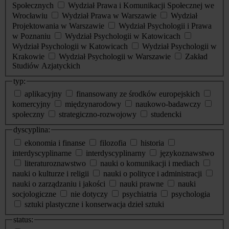
Społecznych
Wydział Prawa i Komunikacji Społecznej we
Wrocławiu
Wydział Prawa w Warszawie
Wydział
Projektowania w Warszawie
Wydział Psychologii i Prawa
w Poznaniu
Wydział Psychologii w Katowicach
Wydział Psychologii w Katowicach
Wydział Psychologii w
Krakowie
Wydział Psychologii w Warszawie
Zakład
Studiów Azjatyckich
typ:
aplikacyjny
finansowany ze środków europejskich
komercyjny
międzynarodowy
naukowo-badawczy
społeczny
strategiczno-rozwojowy
studencki
dyscyplina:
ekonomia i finanse
filozofia
historia
interdyscyplinarne
interdyscyplinarny
językoznawstwo
literaturoznawstwo
nauki o komunikacji i mediach
nauki o kulturze i religii
nauki o polityce i administracji
nauki o zarządzaniu i jakości
nauki prawne
nauki
socjologiczne
nie dotyczy
psychiatria
psychologia
sztuki plastyczne i konserwacja dzieł sztuki
status: