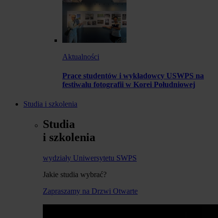
Aktualności
Prace studentów i wykładowcy USWPS na
festiwalu fotografii w Korei Południowej
Studia i szkolenia
Studia
i szkolenia
wydziały Uniwersytetu SWPS
Jakie studia wybrać?
Zapraszamy na Drzwi Otwarte