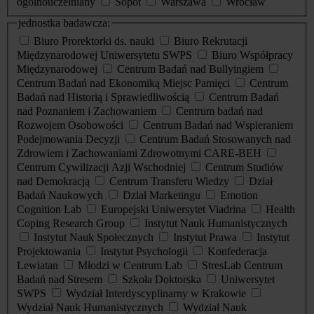
ogólnouczelniany
Sopot
Warszawa
Wrocław
jednostka badawcza:
Biuro Prorektorki ds. nauki
Biuro Rekrutacji
Międzynarodowej Uniwersytetu SWPS
Biuro Współpracy
Międzynarodowej
Centrum Badań nad Bullyingiem
Centrum Badań nad Ekonomiką Miejsc Pamięci
Centrum
Badań nad Historią i Sprawiedliwością
Centrum Badań
nad Poznaniem i Zachowaniem
Centrum badań nad
Rozwojem Osobowości
Centrum Badań nad Wspieraniem
Podejmowania Decyzji
Centrum Badań Stosowanych nad
Zdrowiem i Zachowaniami Zdrowotnymi CARE-BEH
Centrum Cywilizacji Azji Wschodniej
Centrum Studiów
nad Demokracją
Centrum Transferu Wiedzy
Dział
Badań Naukowych
Dział Marketingu
Emotion
Cognition Lab
Europejski Uniwersytet Viadrina
Health
Coping Research Group
Instytut Nauk Humanistycznych
Instytut Nauk Społecznych
Instytut Prawa
Instytut
Projektowania
Instytut Psychologii
Konfederacja
Lewiatan
Młodzi w Centrum Lab
StresLab Centrum
Badań nad Stresem
Szkoła Doktorska
Uniwersytet
SWPS
Wydział Interdyscyplinarny w Krakowie
Wydział Nauk Humanistycznych
Wydział Nauk