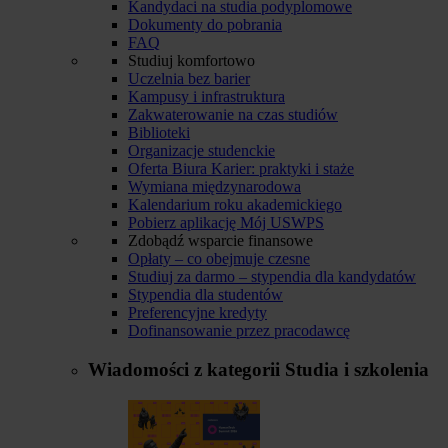
Kandydaci na studia podyplomowe
Dokumenty do pobrania
FAQ
Studiuj komfortowo
Uczelnia bez barier
Kampusy i infrastruktura
Zakwaterowanie na czas studiów
Biblioteki
Organizacje studenckie
Oferta Biura Karier: praktyki i staże
Wymiana międzynarodowa
Kalendarium roku akademickiego
Pobierz aplikację Mój USWPS
Zdobądź wsparcie finansowe
Opłaty – co obejmuje czesne
Studiuj za darmo – stypendia dla kandydatów
Stypendia dla studentów
Preferencyjne kredyty
Dofinansowanie przez pracodawcę
Wiadomości z kategorii
Studia i szkolenia