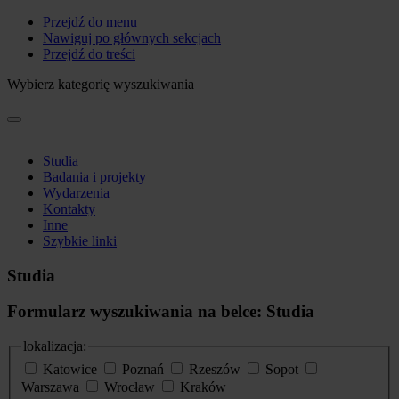
Przejdź do menu
Nawiguj po głównych sekcjach
Przejdź do treści
Wybierz kategorię wyszukiwania
Studia
Badania i projekty
Wydarzenia
Kontakty
Inne
Szybkie linki
Studia
Formularz wyszukiwania na belce: Studia
lokalizacja:
Katowice
Poznań
Rzeszów
Sopot
Warszawa
Wrocław
Kraków