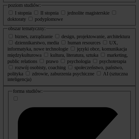
poziom studiów:
I stopnia
II stopnia
jednolite magisterskie
doktoraty
podyplomowe
obszar tematyczny:
biznes, zarządzanie
design, projektowanie, architektura
dziennikarstwo, media
human resources
UX,
informatyka, nowe technologie
języki obce, komunikacja
międzykulturowa
kultura, literatura, sztuka
marketing,
public relations
prawo
psychologia
psychoterapia
rozwój osobisty, coaching
społeczeństwo, państwo,
polityka
zdrowie, zaburzenia psychiczne
AI (sztuczna
inteligencja)
dodatkowe
forma studiów:
informacje
o
studiach