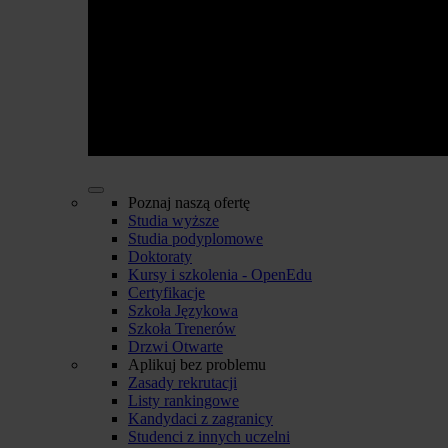
Poznaj naszą ofertę
Studia wyższe
Studia podyplomowe
Doktoraty
Kursy i szkolenia - OpenEdu
Certyfikacje
Szkoła Językowa
Szkoła Trenerów
Drzwi Otwarte
Aplikuj bez problemu
Zasady rekrutacji
Listy rankingowe
Kandydaci z zagranicy
Studenci z innych uczelni