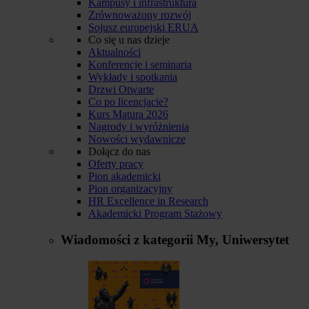
Kampusy i infrastruktura
Zrównoważony rozwój
Sojusz europejski ERUA
Co się u nas dzieje
Aktualności
Konferencje i seminaria
Wykłady i spotkania
Drzwi Otwarte
Co po licencjacie?
Kurs Matura 2026
Nagrody i wyróżnienia
Nowości wydawnicze
Dołącz do nas
Oferty pracy
Pion akademicki
Pion organizacyjny
HR Excellence in Research
Akademicki Program Stażowy
Wiadomości z kategorii
My, Uniwersytet