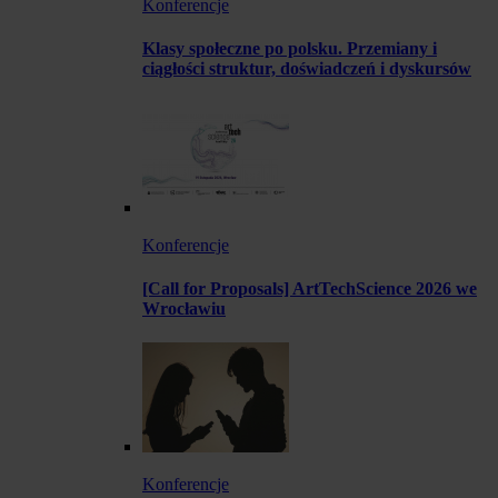
Konferencje
Klasy społeczne po polsku. Przemiany i
ciągłości struktur, doświadczeń i dyskursów
Konferencje
[Call for Proposals] ArtTechScience 2026 we
Wrocławiu
Konferencje