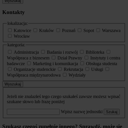
Wyszukaj
Kontakty
lokalizacja:
Katowice
Kraków
Poznań
Sopot
Warszawa
Wrocław
kategoria:
Administracja
Badania i rozwój
Biblioteka
Współpraca z biznesem
Dział Prawny
Instytuty i centra
badawcze
Marketing i komunikacja
Obsługa studenta
Organizacje studenckie
Rekrutacja
Usługi
Współpraca międzynarodowa
Wydziały
Wyszukaj
Jeżeli nie znalazłeś tego czego szukałeś zawsze możesz wpisać
szukane słowo lub frazę poniżej
Wpisz nazwę jednostki
Szukaj
Szukasz czegoś zupełnie innego? Sprawdź, może się