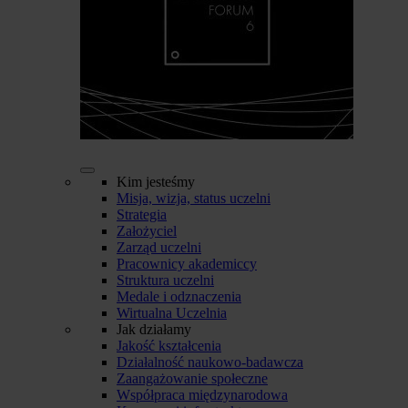
Kim jesteśmy
Misja, wizja, status uczelni
Strategia
Założyciel
Zarząd uczelni
Pracownicy akademiccy
Struktura uczelni
Medale i odznaczenia
Wirtualna Uczelnia
Jak działamy
Jakość kształcenia
Działalność naukowo-badawcza
Zaangażowanie społeczne
Współpraca międzynarodowa