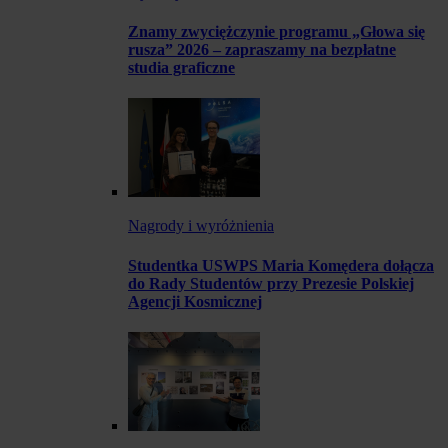
Znamy zwyciężczynie programu „Głowa się
rusza” 2026 – zapraszamy na bezpłatne
studia graficzne
Nagrody i wyróżnienia
Studentka USWPS Maria Komędera dołącza
do Rady Studentów przy Prezesie Polskiej
Agencji Kosmicznej