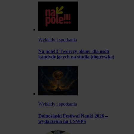
Wykłady i spotkania
Na pole!!! Twórczy plener dla osób
kandydujących na studia (dogrywka)
Wykłady i spotkania
Dolnośląski Festiwal Nauki 2026 –
wydarzenia na USWPS