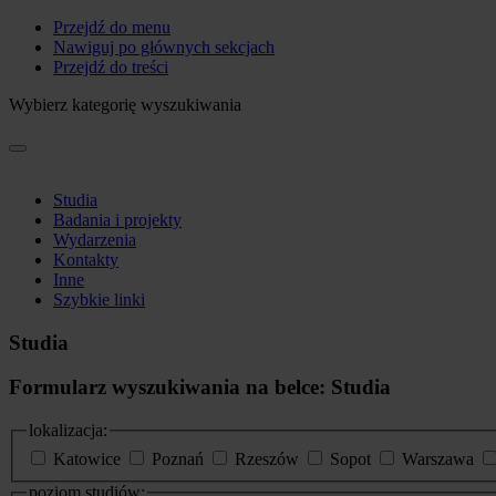
Przejdź do menu
Nawiguj po głównych sekcjach
Przejdź do treści
Wybierz kategorię wyszukiwania
Studia
Badania i projekty
Wydarzenia
Kontakty
Inne
Szybkie linki
Studia
Formularz wyszukiwania na belce: Studia
lokalizacja:
Katowice
Poznań
Rzeszów
Sopot
Warszawa
poziom studiów: