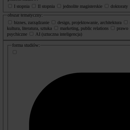
I stopnia
II stopnia
jednolite magisterskie
doktoraty
obszar tematyczny:
biznes, zarządzanie
design, projektowanie, architektura
kultura, literatura, sztuka
marketing, public relations
prawo
psychiczne
AI (sztuczna inteligencja)
dodatkowe
forma studiów:
informacje
o
studiach