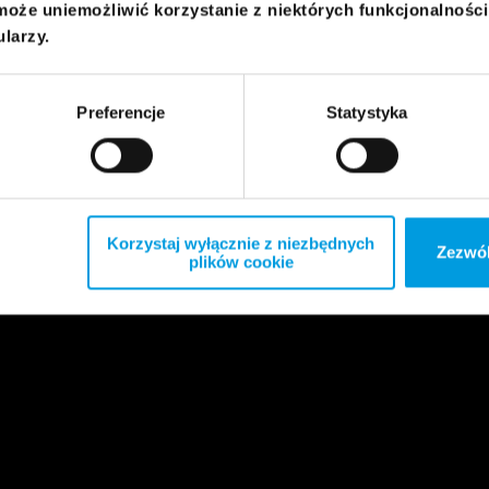
może uniemożliwić korzystanie z niektórych funkcjonalnośc
ularzy.
Preferencje
Statystyka
Korzystaj wyłącznie z niezbędnych
Zezwól
plików cookie