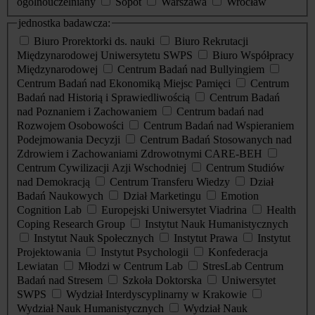
ogólnouczelniany
Sopot
Warszawa
Wrocław
jednostka badawcza:
Biuro Prorektorki ds. nauki
Biuro Rekrutacji
Międzynarodowej Uniwersytetu SWPS
Biuro Współpracy
Międzynarodowej
Centrum Badań nad Bullyingiem
Centrum Badań nad Ekonomiką Miejsc Pamięci
Centrum
Badań nad Historią i Sprawiedliwością
Centrum Badań
nad Poznaniem i Zachowaniem
Centrum badań nad
Rozwojem Osobowości
Centrum Badań nad Wspieraniem
Podejmowania Decyzji
Centrum Badań Stosowanych nad
Zdrowiem i Zachowaniami Zdrowotnymi CARE-BEH
Centrum Cywilizacji Azji Wschodniej
Centrum Studiów
nad Demokracją
Centrum Transferu Wiedzy
Dział
Badań Naukowych
Dział Marketingu
Emotion
Cognition Lab
Europejski Uniwersytet Viadrina
Health
Coping Research Group
Instytut Nauk Humanistycznych
Instytut Nauk Społecznych
Instytut Prawa
Instytut
Projektowania
Instytut Psychologii
Konfederacja
Lewiatan
Młodzi w Centrum Lab
StresLab Centrum
Badań nad Stresem
Szkoła Doktorska
Uniwersytet
SWPS
Wydział Interdyscyplinarny w Krakowie
Wydział Nauk Humanistycznych
Wydział Nauk