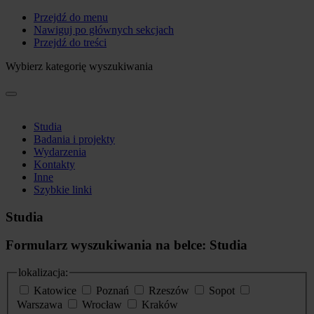
Przejdź do menu
Nawiguj po głównych sekcjach
Przejdź do treści
Wybierz kategorię wyszukiwania
Studia
Badania i projekty
Wydarzenia
Kontakty
Inne
Szybkie linki
Studia
Formularz wyszukiwania na belce: Studia
lokalizacja:
Katowice
Poznań
Rzeszów
Sopot
Warszawa
Wrocław
Kraków