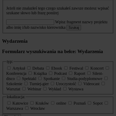
Jeżeli nie znalazłeś tego czego szukałeś zawsze możesz wpisać
szukane słowo lub frazę poniżej
Wpisz fragment nazwy projektu
albo imię i/lub nazwisko kierownika
Szukaj
Wydarzenia
Formularz wyszukiwania na belce: Wydarzenia
typ:
Artykuł
Debata
Ebook
Festiwal
Koncert
Konferencja
Książka
Podcast
Raport
Silent-
disco
Spektakl
Spotkanie
Studia-podyplomowe
Szkolenie
Turniej-gier
Uroczystość
Videocast
Warsztat
Webinar
Wykład
Wystawa
lokalizacja:
Katowice
Kraków
online
Poznań
Sopot
Warszawa
Wrocław