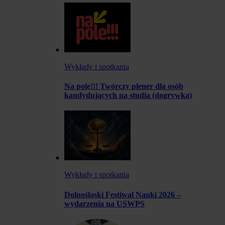
Wykłady i spotkania
Na pole!!! Twórczy plener dla osób
kandydujących na studia (dogrywka)
Wykłady i spotkania
Dolnośląski Festiwal Nauki 2026 –
wydarzenia na USWPS