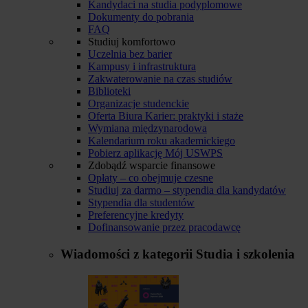
Kandydaci na studia podyplomowe
Dokumenty do pobrania
FAQ
Studiuj komfortowo
Uczelnia bez barier
Kampusy i infrastruktura
Zakwaterowanie na czas studiów
Biblioteki
Organizacje studenckie
Oferta Biura Karier: praktyki i staże
Wymiana międzynarodowa
Kalendarium roku akademickiego
Pobierz aplikację Mój USWPS
Zdobądź wsparcie finansowe
Opłaty – co obejmuje czesne
Studiuj za darmo – stypendia dla kandydatów
Stypendia dla studentów
Preferencyjne kredyty
Dofinansowanie przez pracodawcę
Wiadomości z kategorii
Studia i szkolenia