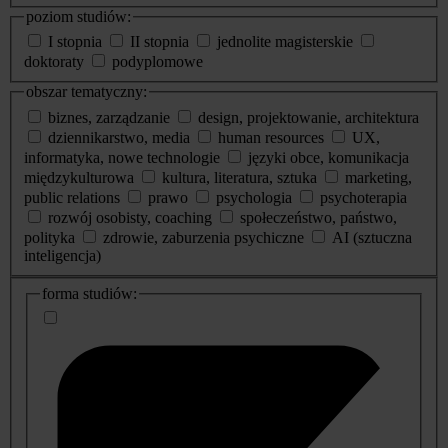
poziom studiów:
I stopnia
II stopnia
jednolite magisterskie
doktoraty
podyplomowe
obszar tematyczny:
biznes, zarządzanie
design, projektowanie, architektura
dziennikarstwo, media
human resources
UX,
informatyka, nowe technologie
języki obce, komunikacja
międzykulturowa
kultura, literatura, sztuka
marketing,
public relations
prawo
psychologia
psychoterapia
rozwój osobisty, coaching
społeczeństwo, państwo,
polityka
zdrowie, zaburzenia psychiczne
AI (sztuczna
inteligencja)
dodatkowe
forma studiów:
informacje
o
studiach