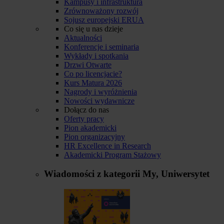
Kampusy i infrastruktura
Zrównoważony rozwój
Sojusz europejski ERUA
Co się u nas dzieje
Aktualności
Konferencje i seminaria
Wykłady i spotkania
Drzwi Otwarte
Co po licencjacie?
Kurs Matura 2026
Nagrody i wyróżnienia
Nowości wydawnicze
Dołącz do nas
Oferty pracy
Pion akademicki
Pion organizacyjny
HR Excellence in Research
Akademicki Program Stażowy
Wiadomości z kategorii
My, Uniwersytet