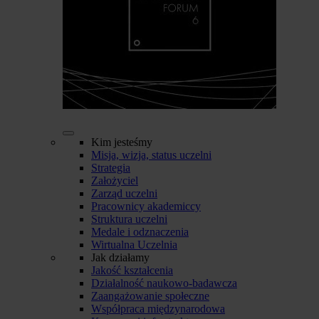
Kim jesteśmy
Misja, wizja, status uczelni
Strategia
Założyciel
Zarząd uczelni
Pracownicy akademiccy
Struktura uczelni
Medale i odznaczenia
Wirtualna Uczelnia
Jak działamy
Jakość kształcenia
Działalność naukowo-badawcza
Zaangażowanie społeczne
Współpraca międzynarodowa