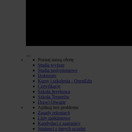
Poznaj naszą ofertę
Studia wyższe
Studia podyplomowe
Doktoraty
Kursy i szkolenia - OpenEdu
Certyfikacje
Szkoła Językowa
Szkoła Trenerów
Drzwi Otwarte
Aplikuj bez problemu
Zasady rekrutacji
Listy rankingowe
Kandydaci z zagranicy
Studenci z innych uczelni