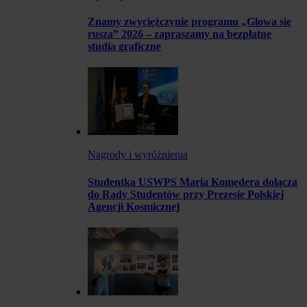
Znamy zwyciężczynie programu „Głowa się
rusza” 2026 – zapraszamy na bezpłatne
studia graficzne
Nagrody i wyróżnienia
Studentka USWPS Maria Komędera dołącza
do Rady Studentów przy Prezesie Polskiej
Agencji Kosmicznej