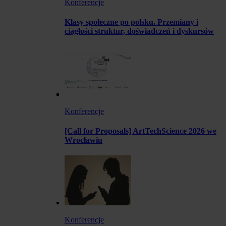
Konferencje
Klasy społeczne po polsku. Przemiany i
ciągłości struktur, doświadczeń i dyskursów
Konferencje
[Call for Proposals] ArtTechScience 2026 we
Wrocławiu
Konferencje