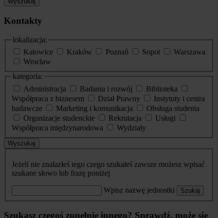
Wyszukaj
Kontakty
lokalizacja:
Katowice
Kraków
Poznań
Sopot
Warszawa
Wrocław
kategoria:
Administracja
Badania i rozwój
Biblioteka
Współpraca z biznesem
Dział Prawny
Instytuty i centra
badawcze
Marketing i komunikacja
Obsługa studenta
Organizacje studenckie
Rekrutacja
Usługi
Współpraca międzynarodowa
Wydziały
Wyszukaj
Jeżeli nie znalazłeś tego czego szukałeś zawsze możesz wpisać
szukane słowo lub frazę poniżej
Wpisz nazwę jednostki
Szukaj
Szukasz czegoś zupełnie innego? Sprawdź, może się