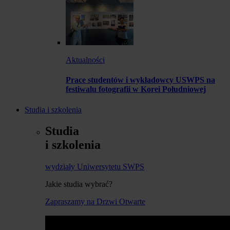
Aktualności
Prace studentów i wykładowcy USWPS na
festiwalu fotografii w Korei Południowej
Studia i szkolenia
Studia
i szkolenia
wydziały Uniwersytetu SWPS
Jakie studia wybrać?
Zapraszamy na Drzwi Otwarte