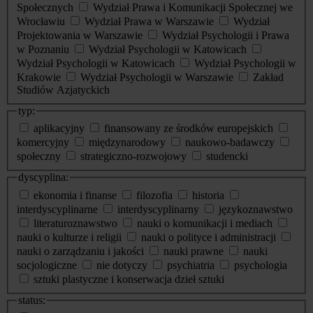
Społecznych
Wydział Prawa i Komunikacji Społecznej we
Wrocławiu
Wydział Prawa w Warszawie
Wydział
Projektowania w Warszawie
Wydział Psychologii i Prawa
w Poznaniu
Wydział Psychologii w Katowicach
Wydział Psychologii w Katowicach
Wydział Psychologii w
Krakowie
Wydział Psychologii w Warszawie
Zakład
Studiów Azjatyckich
typ:
aplikacyjny
finansowany ze środków europejskich
komercyjny
międzynarodowy
naukowo-badawczy
społeczny
strategiczno-rozwojowy
studencki
dyscyplina:
ekonomia i finanse
filozofia
historia
interdyscyplinarne
interdyscyplinarny
językoznawstwo
literaturoznawstwo
nauki o komunikacji i mediach
nauki o kulturze i religii
nauki o polityce i administracji
nauki o zarządzaniu i jakości
nauki prawne
nauki
socjologiczne
nie dotyczy
psychiatria
psychologia
sztuki plastyczne i konserwacja dzieł sztuki
status: