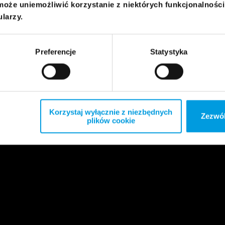
może uniemożliwić korzystanie z niektórych funkcjonalnośc
ularzy.
Preferencje
Statystyka
Korzystaj wyłącznie z niezbędnych
Zezwól
plików cookie