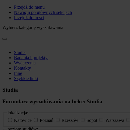
Przejdź do menu
Nawiguj po głównych sekcjach
Przejdź do treści
Wybierz kategorię wyszukiwania
Studia
Badania i projekty
Wydarzenia
Kontakty
Inne
Szybkie linki
Studia
Formularz wyszukiwania na belce: Studia
lokalizacja:
Katowice
Poznań
Rzeszów
Sopot
Warszawa
poziom studiów: