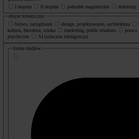
I stopnia
II stopnia
jednolite magisterskie
doktoraty
obszar tematyczny:
biznes, zarządzanie
design, projektowanie, architektura
kultura, literatura, sztuka
marketing, public relations
prawo
psychiczne
AI (sztuczna inteligencja)
dodatkowe
forma studiów:
informacje
o
studiach