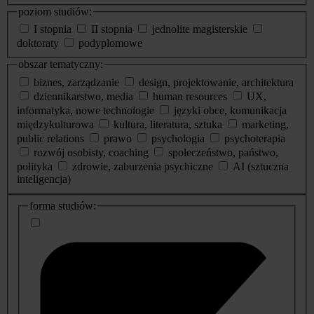
poziom studiów:
I stopnia
II stopnia
jednolite magisterskie
doktoraty
podyplomowe
obszar tematyczny:
biznes, zarządzanie
design, projektowanie, architektura
dziennikarstwo, media
human resources
UX,
informatyka, nowe technologie
języki obce, komunikacja
międzykulturowa
kultura, literatura, sztuka
marketing,
public relations
prawo
psychologia
psychoterapia
rozwój osobisty, coaching
społeczeństwo, państwo,
polityka
zdrowie, zaburzenia psychiczne
AI (sztuczna
inteligencja)
dodatkowe
forma studiów:
informacje
o
studiach