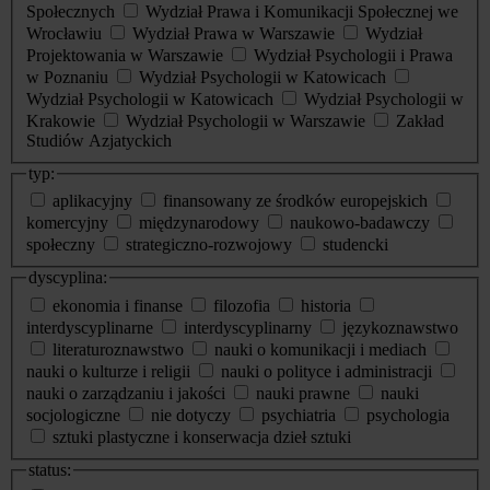
Społecznych
Wydział Prawa i Komunikacji Społecznej we
Wrocławiu
Wydział Prawa w Warszawie
Wydział
Projektowania w Warszawie
Wydział Psychologii i Prawa
w Poznaniu
Wydział Psychologii w Katowicach
Wydział Psychologii w Katowicach
Wydział Psychologii w
Krakowie
Wydział Psychologii w Warszawie
Zakład
Studiów Azjatyckich
typ:
aplikacyjny
finansowany ze środków europejskich
komercyjny
międzynarodowy
naukowo-badawczy
społeczny
strategiczno-rozwojowy
studencki
dyscyplina:
ekonomia i finanse
filozofia
historia
interdyscyplinarne
interdyscyplinarny
językoznawstwo
literaturoznawstwo
nauki o komunikacji i mediach
nauki o kulturze i religii
nauki o polityce i administracji
nauki o zarządzaniu i jakości
nauki prawne
nauki
socjologiczne
nie dotyczy
psychiatria
psychologia
sztuki plastyczne i konserwacja dzieł sztuki
status: