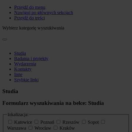
Przejdź do menu
Nawiguj po głównych sekcjach
Przejdź do treści
Wybierz kategorię wyszukiwania
Studia
Badania i projekty
Wydarzenia
Kontakty
Inne
Szybkie linki
Studia
Formularz wyszukiwania na belce: Studia
lokalizacja:
Katowice
Poznań
Rzeszów
Sopot
Warszawa
Wrocław
Kraków