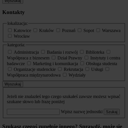
Wyszukaj
Kontakty
lokalizacja:
Katowice
Kraków
Poznań
Sopot
Warszawa
Wrocław
kategoria:
Administracja
Badania i rozwój
Biblioteka
Współpraca z biznesem
Dział Prawny
Instytuty i centra
badawcze
Marketing i komunikacja
Obsługa studenta
Organizacje studenckie
Rekrutacja
Usługi
Współpraca międzynarodowa
Wydziały
Wyszukaj
Jeżeli nie znalazłeś tego czego szukałeś zawsze możesz wpisać
szukane słowo lub frazę poniżej
Wpisz nazwę jednostki
Szukaj
Szukasz czegoś zupełnie innego? Sprawdź, może się