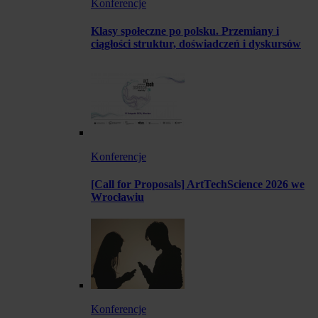
Konferencje
Klasy społeczne po polsku. Przemiany i
ciągłości struktur, doświadczeń i dyskursów
Konferencje
[Call for Proposals] ArtTechScience 2026 we
Wrocławiu
Konferencje