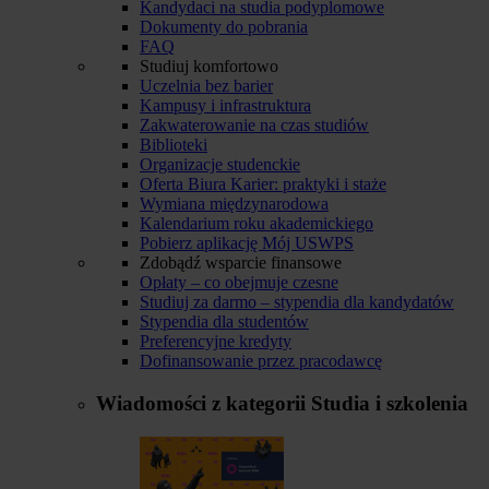
Kandydaci na studia podyplomowe
Dokumenty do pobrania
FAQ
Studiuj komfortowo
Uczelnia bez barier
Kampusy i infrastruktura
Zakwaterowanie na czas studiów
Biblioteki
Organizacje studenckie
Oferta Biura Karier: praktyki i staże
Wymiana międzynarodowa
Kalendarium roku akademickiego
Pobierz aplikację Mój USWPS
Zdobądź wsparcie finansowe
Opłaty – co obejmuje czesne
Studiuj za darmo – stypendia dla kandydatów
Stypendia dla studentów
Preferencyjne kredyty
Dofinansowanie przez pracodawcę
Wiadomości z kategorii
Studia i szkolenia