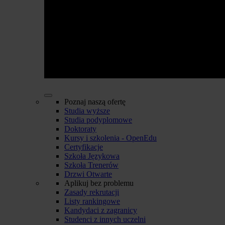
Poznaj naszą ofertę
Studia wyższe
Studia podyplomowe
Doktoraty
Kursy i szkolenia - OpenEdu
Certyfikacje
Szkoła Językowa
Szkoła Trenerów
Drzwi Otwarte
Aplikuj bez problemu
Zasady rekrutacji
Listy rankingowe
Kandydaci z zagranicy
Studenci z innych uczelni