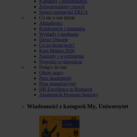
Kampusy i infrastruktura
Zrównoważony rozwój
Sojusz europejski ERUA
Co się u nas dzieje
Aktualności
Konferencje i seminaria
Wykłady i spotkania
Drzwi Otwarte
Co po licencjacie?
Kurs Matura 2026
Nagrody i wyróżnienia
Nowości wydawnicze
Dołącz do nas
Oferty pracy
Pion akademicki
Pion organizacyjny
HR Excellence in Research
Akademicki Program Stażowy
Wiadomości z kategorii
My, Uniwersytet