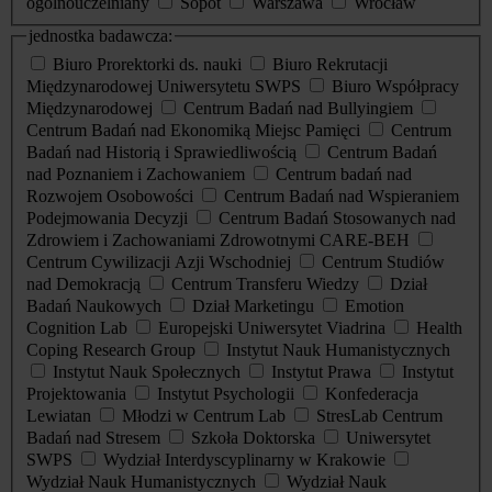
ogólnouczelniany
Sopot
Warszawa
Wrocław
jednostka badawcza:
Biuro Prorektorki ds. nauki
Biuro Rekrutacji
Międzynarodowej Uniwersytetu SWPS
Biuro Współpracy
Międzynarodowej
Centrum Badań nad Bullyingiem
Centrum Badań nad Ekonomiką Miejsc Pamięci
Centrum
Badań nad Historią i Sprawiedliwością
Centrum Badań
nad Poznaniem i Zachowaniem
Centrum badań nad
Rozwojem Osobowości
Centrum Badań nad Wspieraniem
Podejmowania Decyzji
Centrum Badań Stosowanych nad
Zdrowiem i Zachowaniami Zdrowotnymi CARE-BEH
Centrum Cywilizacji Azji Wschodniej
Centrum Studiów
nad Demokracją
Centrum Transferu Wiedzy
Dział
Badań Naukowych
Dział Marketingu
Emotion
Cognition Lab
Europejski Uniwersytet Viadrina
Health
Coping Research Group
Instytut Nauk Humanistycznych
Instytut Nauk Społecznych
Instytut Prawa
Instytut
Projektowania
Instytut Psychologii
Konfederacja
Lewiatan
Młodzi w Centrum Lab
StresLab Centrum
Badań nad Stresem
Szkoła Doktorska
Uniwersytet
SWPS
Wydział Interdyscyplinarny w Krakowie
Wydział Nauk Humanistycznych
Wydział Nauk