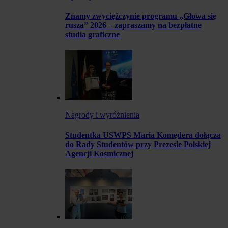
Znamy zwyciężczynie programu „Głowa się
rusza” 2026 – zapraszamy na bezpłatne
studia graficzne
Nagrody i wyróżnienia
Studentka USWPS Maria Komędera dołącza
do Rady Studentów przy Prezesie Polskiej
Agencji Kosmicznej