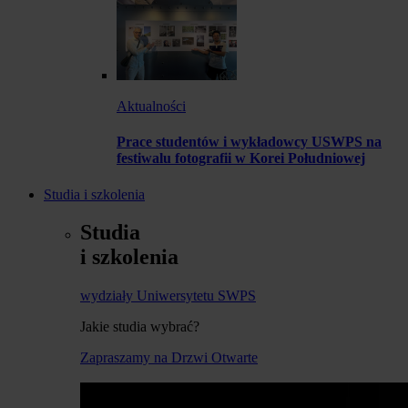
Aktualności
Prace studentów i wykładowcy USWPS na
festiwalu fotografii w Korei Południowej
Studia i szkolenia
Studia
i szkolenia
wydziały Uniwersytetu SWPS
Jakie studia wybrać?
Zapraszamy na Drzwi Otwarte