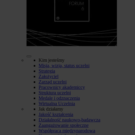
Kim jesteśmy
Misja, wizja, status uczelni
Strategia
Założyciel
Zarząd uczelni
Pracownicy akademiccy
Struktura uczelni
Medale i odznaczenia
Wirtualna Uczelnia
Jak działamy
Jakość kształcenia
Działalność naukowo-badawcza
Zaangażowanie społeczne
Współpraca międzynarodowa