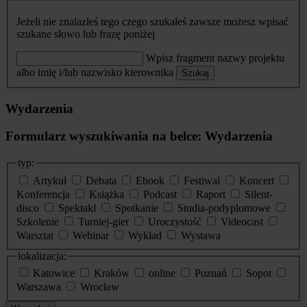
Jeżeli nie znalazłeś tego czego szukałeś zawsze możesz wpisać
szukane słowo lub frazę poniżej
Wpisz fragment nazwy projektu
albo imię i/lub nazwisko kierownika
Szukaj
Wydarzenia
Formularz wyszukiwania na belce: Wydarzenia
typ:
Artykuł
Debata
Ebook
Festiwal
Koncert
Konferencja
Książka
Podcast
Raport
Silent-
disco
Spektakl
Spotkanie
Studia-podyplomowe
Szkolenie
Turniej-gier
Uroczystość
Videocast
Warsztat
Webinar
Wykład
Wystawa
lokalizacja:
Katowice
Kraków
online
Poznań
Sopot
Warszawa
Wrocław