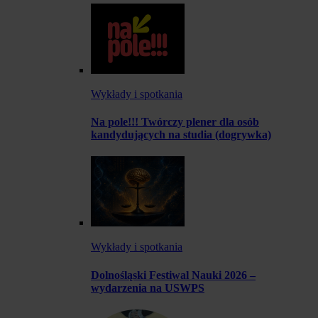
Wykłady i spotkania
Na pole!!! Twórczy plener dla osób
kandydujących na studia (dogrywka)
Wykłady i spotkania
Dolnośląski Festiwal Nauki 2026 –
wydarzenia na USWPS