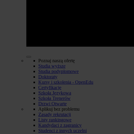
Poznaj naszą ofertę
Studia wyższe
Studia podyplomowe
Doktoraty
Kursy i szkolenia - OpenEdu
Certyfikacje
Szkoła Językowa
Szkoła Trenerów
Drzwi Otwarte
Aplikuj bez problemu
Zasady rekrutacji
Listy rankingowe
Kandydaci z zagranicy
Studenci z innych uczelni