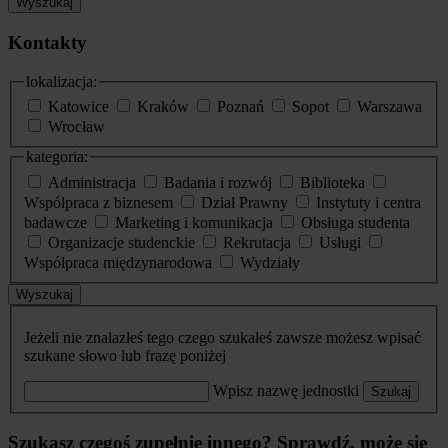
Wyszukaj
Kontakty
lokalizacja:
Katowice
Kraków
Poznań
Sopot
Warszawa
Wrocław
kategoria:
Administracja
Badania i rozwój
Biblioteka
Współpraca z biznesem
Dział Prawny
Instytuty i centra
badawcze
Marketing i komunikacja
Obsługa studenta
Organizacje studenckie
Rekrutacja
Usługi
Współpraca międzynarodowa
Wydziały
Wyszukaj
Jeżeli nie znalazłeś tego czego szukałeś zawsze możesz wpisać
szukane słowo lub frazę poniżej
Wpisz nazwę jednostki
Szukaj
Szukasz czegoś zupełnie innego? Sprawdź, może się