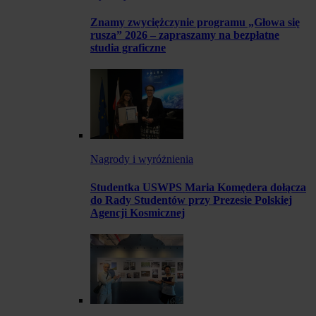
Znamy zwyciężczynie programu „Głowa się
rusza” 2026 – zapraszamy na bezpłatne
studia graficzne
Nagrody i wyróżnienia
Studentka USWPS Maria Komędera dołącza
do Rady Studentów przy Prezesie Polskiej
Agencji Kosmicznej