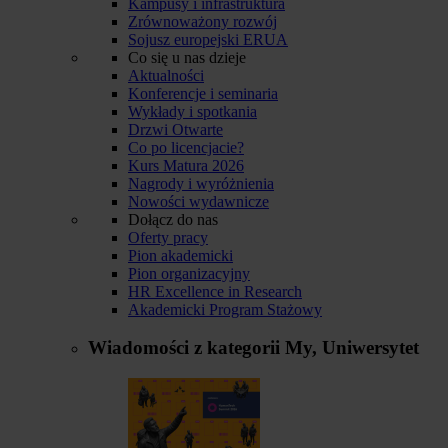
Kampusy i infrastruktura
Zrównoważony rozwój
Sojusz europejski ERUA
Co się u nas dzieje
Aktualności
Konferencje i seminaria
Wykłady i spotkania
Drzwi Otwarte
Co po licencjacie?
Kurs Matura 2026
Nagrody i wyróżnienia
Nowości wydawnicze
Dołącz do nas
Oferty pracy
Pion akademicki
Pion organizacyjny
HR Excellence in Research
Akademicki Program Stażowy
Wiadomości z kategorii
My, Uniwersytet