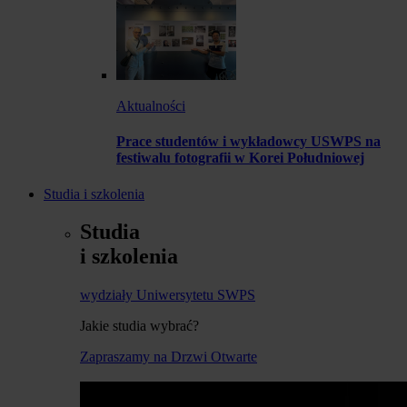
Aktualności
Prace studentów i wykładowcy USWPS na
festiwalu fotografii w Korei Południowej
Studia i szkolenia
Studia
i szkolenia
wydziały Uniwersytetu SWPS
Jakie studia wybrać?
Zapraszamy na Drzwi Otwarte