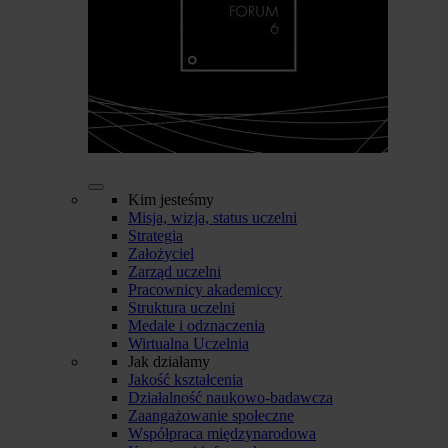
Kim jesteśmy
Misja, wizja, status uczelni
Strategia
Założyciel
Zarząd uczelni
Pracownicy akademiccy
Struktura uczelni
Medale i odznaczenia
Wirtualna Uczelnia
Jak działamy
Jakość kształcenia
Działalność naukowo-badawcza
Zaangażowanie społeczne
Współpraca międzynarodowa