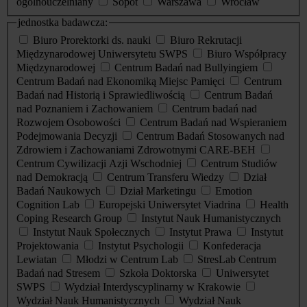
ogólnouczelniany
Sopot
Warszawa
Wrocław
jednostka badawcza:
Biuro Prorektorki ds. nauki
Biuro Rekrutacji
Międzynarodowej Uniwersytetu SWPS
Biuro Współpracy
Międzynarodowej
Centrum Badań nad Bullyingiem
Centrum Badań nad Ekonomiką Miejsc Pamięci
Centrum
Badań nad Historią i Sprawiedliwością
Centrum Badań
nad Poznaniem i Zachowaniem
Centrum badań nad
Rozwojem Osobowości
Centrum Badań nad Wspieraniem
Podejmowania Decyzji
Centrum Badań Stosowanych nad
Zdrowiem i Zachowaniami Zdrowotnymi CARE-BEH
Centrum Cywilizacji Azji Wschodniej
Centrum Studiów
nad Demokracją
Centrum Transferu Wiedzy
Dział
Badań Naukowych
Dział Marketingu
Emotion
Cognition Lab
Europejski Uniwersytet Viadrina
Health
Coping Research Group
Instytut Nauk Humanistycznych
Instytut Nauk Społecznych
Instytut Prawa
Instytut
Projektowania
Instytut Psychologii
Konfederacja
Lewiatan
Młodzi w Centrum Lab
StresLab Centrum
Badań nad Stresem
Szkoła Doktorska
Uniwersytet
SWPS
Wydział Interdyscyplinarny w Krakowie
Wydział Nauk Humanistycznych
Wydział Nauk