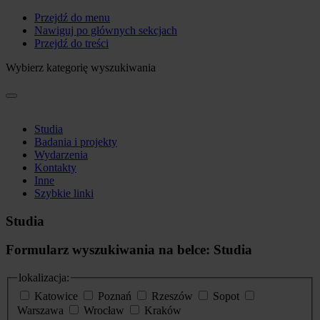
Przejdź do menu
Nawiguj po głównych sekcjach
Przejdź do treści
Wybierz kategorię wyszukiwania
Studia
Badania i projekty
Wydarzenia
Kontakty
Inne
Szybkie linki
Studia
Formularz wyszukiwania na belce: Studia
lokalizacja:
Katowice
Poznań
Rzeszów
Sopot
Warszawa
Wrocław
Kraków