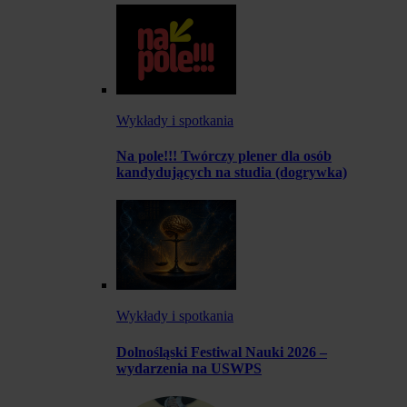
Wykłady i spotkania
Na pole!!! Twórczy plener dla osób
kandydujących na studia (dogrywka)
Wykłady i spotkania
Dolnośląski Festiwal Nauki 2026 –
wydarzenia na USWPS