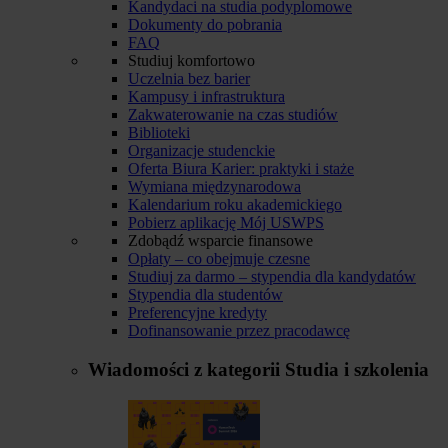
Kandydaci na studia podyplomowe
Dokumenty do pobrania
FAQ
Studiuj komfortowo
Uczelnia bez barier
Kampusy i infrastruktura
Zakwaterowanie na czas studiów
Biblioteki
Organizacje studenckie
Oferta Biura Karier: praktyki i staże
Wymiana międzynarodowa
Kalendarium roku akademickiego
Pobierz aplikację Mój USWPS
Zdobądź wsparcie finansowe
Opłaty – co obejmuje czesne
Studiuj za darmo – stypendia dla kandydatów
Stypendia dla studentów
Preferencyjne kredyty
Dofinansowanie przez pracodawcę
Wiadomości z kategorii
Studia i szkolenia