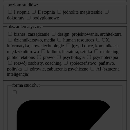
poziom studiów:
I stopnia
II stopnia
jednolite magisterskie
doktoraty
podyplomowe
obszar tematyczny:
biznes, zarządzanie
design, projektowanie, architektura
dziennikarstwo, media
human resources
UX,
informatyka, nowe technologie
języki obce, komunikacja
międzykulturowa
kultura, literatura, sztuka
marketing,
public relations
prawo
psychologia
psychoterapia
rozwój osobisty, coaching
społeczeństwo, państwo,
polityka
zdrowie, zaburzenia psychiczne
AI (sztuczna
inteligencja)
dodatkowe
forma studiów:
informacje
o
studiach