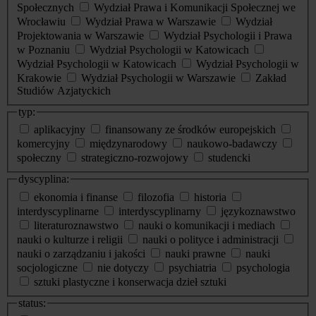
Społecznych
Wydział Prawa i Komunikacji Społecznej we
Wrocławiu
Wydział Prawa w Warszawie
Wydział
Projektowania w Warszawie
Wydział Psychologii i Prawa
w Poznaniu
Wydział Psychologii w Katowicach
Wydział Psychologii w Katowicach
Wydział Psychologii w
Krakowie
Wydział Psychologii w Warszawie
Zakład
Studiów Azjatyckich
typ:
aplikacyjny
finansowany ze środków europejskich
komercyjny
międzynarodowy
naukowo-badawczy
społeczny
strategiczno-rozwojowy
studencki
dyscyplina:
ekonomia i finanse
filozofia
historia
interdyscyplinarne
interdyscyplinarny
językoznawstwo
literaturoznawstwo
nauki o komunikacji i mediach
nauki o kulturze i religii
nauki o polityce i administracji
nauki o zarządzaniu i jakości
nauki prawne
nauki
socjologiczne
nie dotyczy
psychiatria
psychologia
sztuki plastyczne i konserwacja dzieł sztuki
status: