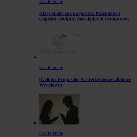
Konferencje
Klasy społeczne po polsku. Przemiany i
ciągłości struktur, doświadczeń i dyskursów
Konferencje
[Call for Proposals] ArtTechScience 2026 we
Wrocławiu
Konferencje