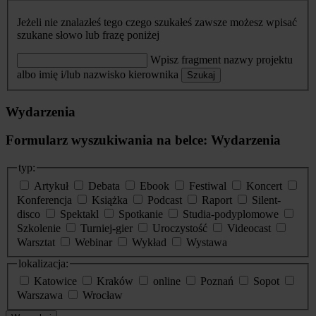
Jeżeli nie znalazłeś tego czego szukałeś zawsze możesz wpisać
szukane słowo lub frazę poniżej
Wpisz fragment nazwy projektu
albo imię i/lub nazwisko kierownika
Szukaj
Wydarzenia
Formularz wyszukiwania na belce: Wydarzenia
typ:
Artykuł
Debata
Ebook
Festiwal
Koncert
Konferencja
Książka
Podcast
Raport
Silent-
disco
Spektakl
Spotkanie
Studia-podyplomowe
Szkolenie
Turniej-gier
Uroczystość
Videocast
Warsztat
Webinar
Wykład
Wystawa
lokalizacja:
Katowice
Kraków
online
Poznań
Sopot
Warszawa
Wrocław