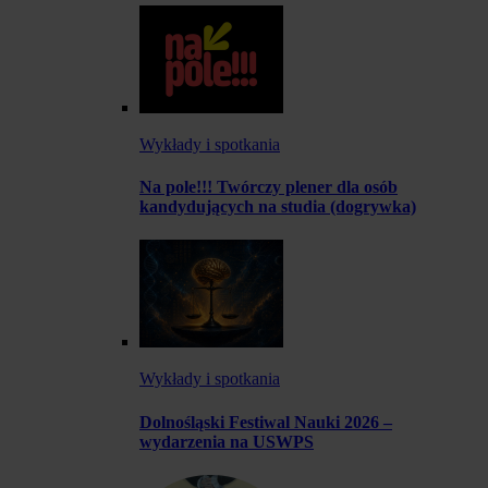
Wykłady i spotkania
Na pole!!! Twórczy plener dla osób
kandydujących na studia (dogrywka)
Wykłady i spotkania
Dolnośląski Festiwal Nauki 2026 –
wydarzenia na USWPS