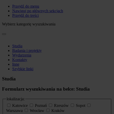
Przejdź do menu
Nawiguj po głównych sekcjach
Przejdź do treści
Wybierz kategorię wyszukiwania
Studia
Badania i projekty
Wydarzenia
Kontakty
Inne
Szybkie linki
Studia
Formularz wyszukiwania na belce: Studia
lokalizacja:
Katowice
Poznań
Rzeszów
Sopot
Warszawa
Wrocław
Kraków