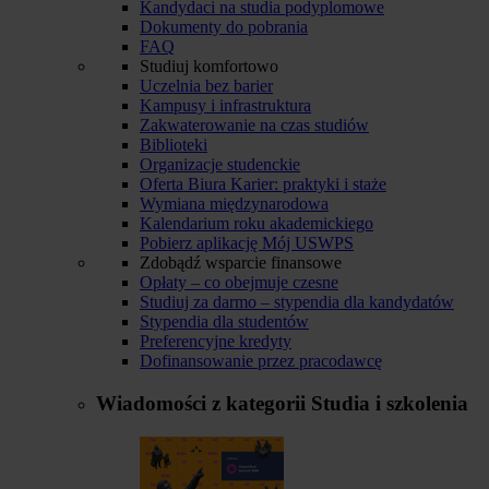
Kandydaci na studia podyplomowe
Dokumenty do pobrania
FAQ
Studiuj komfortowo
Uczelnia bez barier
Kampusy i infrastruktura
Zakwaterowanie na czas studiów
Biblioteki
Organizacje studenckie
Oferta Biura Karier: praktyki i staże
Wymiana międzynarodowa
Kalendarium roku akademickiego
Pobierz aplikację Mój USWPS
Zdobądź wsparcie finansowe
Opłaty – co obejmuje czesne
Studiuj za darmo – stypendia dla kandydatów
Stypendia dla studentów
Preferencyjne kredyty
Dofinansowanie przez pracodawcę
Wiadomości z kategorii
Studia i szkolenia