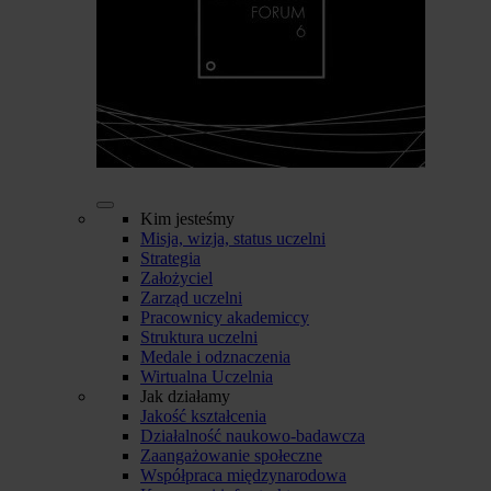
Kim jesteśmy
Misja, wizja, status uczelni
Strategia
Założyciel
Zarząd uczelni
Pracownicy akademiccy
Struktura uczelni
Medale i odznaczenia
Wirtualna Uczelnia
Jak działamy
Jakość kształcenia
Działalność naukowo-badawcza
Zaangażowanie społeczne
Współpraca międzynarodowa