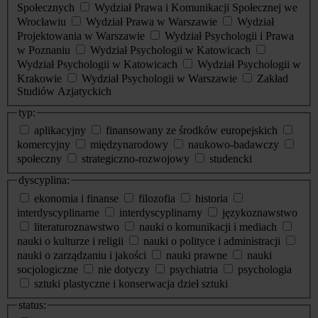
Społecznych
Wydział Prawa i Komunikacji Społecznej we
Wrocławiu
Wydział Prawa w Warszawie
Wydział
Projektowania w Warszawie
Wydział Psychologii i Prawa
w Poznaniu
Wydział Psychologii w Katowicach
Wydział Psychologii w Katowicach
Wydział Psychologii w
Krakowie
Wydział Psychologii w Warszawie
Zakład
Studiów Azjatyckich
typ:
aplikacyjny
finansowany ze środków europejskich
komercyjny
międzynarodowy
naukowo-badawczy
społeczny
strategiczno-rozwojowy
studencki
dyscyplina:
ekonomia i finanse
filozofia
historia
interdyscyplinarne
interdyscyplinarny
językoznawstwo
literaturoznawstwo
nauki o komunikacji i mediach
nauki o kulturze i religii
nauki o polityce i administracji
nauki o zarządzaniu i jakości
nauki prawne
nauki
socjologiczne
nie dotyczy
psychiatria
psychologia
sztuki plastyczne i konserwacja dzieł sztuki
status: