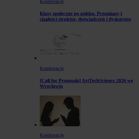
Konferencje
Klasy społeczne po polsku. Przemiany i
ciągłości struktur, doświadczeń i dyskursów
Konferencje
[Call for Proposals] ArtTechScience 2026 we
Wrocławiu
Konferencje