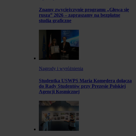
Znamy zwyciężczynie programu „Głowa się
rusza” 2026 – zapraszamy na bezpłatne
studia graficzne
Nagrody i wyróżnienia
Studentka USWPS Maria Komędera dołącza
do Rady Studentów przy Prezesie Polskiej
Agencji Kosmicznej