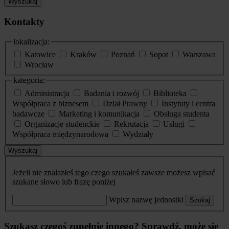
Wyszukaj
Kontakty
lokalizacja:
Katowice
Kraków
Poznań
Sopot
Warszawa
Wrocław
kategoria:
Administracja
Badania i rozwój
Biblioteka
Współpraca z biznesem
Dział Prawny
Instytuty i centra
badawcze
Marketing i komunikacja
Obsługa studenta
Organizacje studenckie
Rekrutacja
Usługi
Współpraca międzynarodowa
Wydziały
Wyszukaj
Jeżeli nie znalazłeś tego czego szukałeś zawsze możesz wpisać
szukane słowo lub frazę poniżej
Wpisz nazwę jednostki
Szukaj
Szukasz czegoś zupełnie innego? Sprawdź, może się