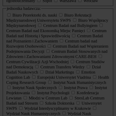
ogólnouczelniany
Sopot
Warszawa
Wrocław
jednostka badawcza:
Biuro Prorektorki ds. nauki
Biuro Rekrutacji
Międzynarodowej Uniwersytetu SWPS
Biuro Współpracy
Międzynarodowej
Centrum Badań nad Bullyingiem
Centrum Badań nad Ekonomiką Miejsc Pamięci
Centrum
Badań nad Historią i Sprawiedliwością
Centrum Badań
nad Poznaniem i Zachowaniem
Centrum badań nad
Rozwojem Osobowości
Centrum Badań nad Wspieraniem
Podejmowania Decyzji
Centrum Badań Stosowanych nad
Zdrowiem i Zachowaniami Zdrowotnymi CARE-BEH
Centrum Cywilizacji Azji Wschodniej
Centrum Studiów
nad Demokracją
Centrum Transferu Wiedzy
Dział
Badań Naukowych
Dział Marketingu
Emotion
Cognition Lab
Europejski Uniwersytet Viadrina
Health
Coping Research Group
Instytut Nauk Humanistycznych
Instytut Nauk Społecznych
Instytut Prawa
Instytut
Projektowania
Instytut Psychologii
Konfederacja
Lewiatan
Młodzi w Centrum Lab
StresLab Centrum
Badań nad Stresem
Szkoła Doktorska
Uniwersytet
SWPS
Wydział Interdyscyplinarny w Krakowie
Wydział Nauk Humanistycznych
Wydział Nauk