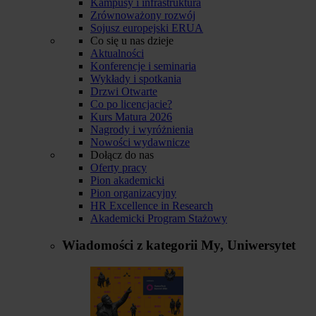
Kampusy i infrastruktura
Zrównoważony rozwój
Sojusz europejski ERUA
Co się u nas dzieje
Aktualności
Konferencje i seminaria
Wykłady i spotkania
Drzwi Otwarte
Co po licencjacie?
Kurs Matura 2026
Nagrody i wyróżnienia
Nowości wydawnicze
Dołącz do nas
Oferty pracy
Pion akademicki
Pion organizacyjny
HR Excellence in Research
Akademicki Program Stażowy
Wiadomości z kategorii
My, Uniwersytet