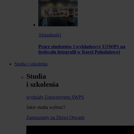
Aktualności
Prace studentów i wykładowcy USWPS na
festiwalu fotografii w Korei Południowej
Studia i szkolenia
Studia
i szkolenia
wydziały Uniwersytetu SWPS
Jakie studia wybrać?
Zapraszamy na Drzwi Otwarte