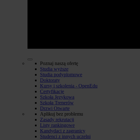
Poznaj naszą ofertę
Studia wyższe
Studia podyplomowe
Doktoraty
Kursy i szkolenia - OpenEdu
Certyfikacje
Szkoła Językowa
Szkoła Trenerów
Drzwi Otwarte
Aplikuj bez problemu
Zasady rekrutacji
Listy rankingowe
Kandydaci z zagranicy
Studenci z innych uczelni