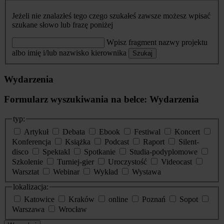
Jeżeli nie znalazłeś tego czego szukałeś zawsze możesz wpisać
szukane słowo lub frazę poniżej
Wpisz fragment nazwy projektu
albo imię i/lub nazwisko kierownika
Szukaj
Wydarzenia
Formularz wyszukiwania na belce: Wydarzenia
typ:
Artykuł
Debata
Ebook
Festiwal
Koncert
Konferencja
Książka
Podcast
Raport
Silent-
disco
Spektakl
Spotkanie
Studia-podyplomowe
Szkolenie
Turniej-gier
Uroczystość
Videocast
Warsztat
Webinar
Wykład
Wystawa
lokalizacja:
Katowice
Kraków
online
Poznań
Sopot
Warszawa
Wrocław