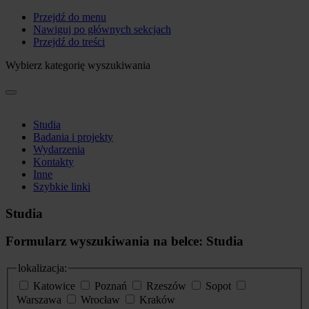
Przejdź do menu
Nawiguj po głównych sekcjach
Przejdź do treści
Wybierz kategorię wyszukiwania
Studia
Badania i projekty
Wydarzenia
Kontakty
Inne
Szybkie linki
Studia
Formularz wyszukiwania na belce: Studia
lokalizacja:
Katowice
Poznań
Rzeszów
Sopot
Warszawa
Wrocław
Kraków