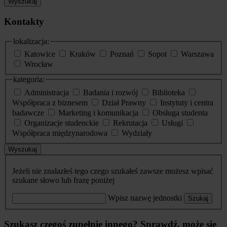
Wyszukaj
Kontakty
lokalizacja:
Katowice
Kraków
Poznań
Sopot
Warszawa
Wrocław
kategoria:
Administracja
Badania i rozwój
Biblioteka
Współpraca z biznesem
Dział Prawny
Instytuty i centra
badawcze
Marketing i komunikacja
Obsługa studenta
Organizacje studenckie
Rekrutacja
Usługi
Współpraca międzynarodowa
Wydziały
Wyszukaj
Jeżeli nie znalazłeś tego czego szukałeś zawsze możesz wpisać
szukane słowo lub frazę poniżej
Wpisz nazwę jednostki
Szukaj
Szukasz czegoś zupełnie innego? Sprawdź, może się