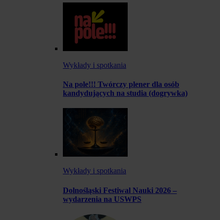
Wykłady i spotkania
Na pole!!! Twórczy plener dla osób
kandydujących na studia (dogrywka)
Wykłady i spotkania
Dolnośląski Festiwal Nauki 2026 –
wydarzenia na USWPS