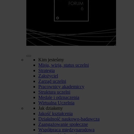
Kim jesteśmy
Misja, wizja, status uczelni
Strategia
Założyciel
Zarząd uczelni
Pracownicy akademiccy
Struktura uczelni
Medale i odznaczenia
Wirtualna Uczelnia
Jak działamy
Jakość kształcenia
Działalność naukowo-badawcza
Zaangażowanie społeczne
Współpraca międzynarodowa