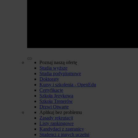
Poznaj naszą ofertę
Studia wyższe
Studia podyplomowe
Doktoraty
Kursy i szkolenia - OpenEdu
Certyfikacje
Szkoła Językowa
Szkoła Trenerów
Drzwi Otwarte
Aplikuj bez problemu
Zasady rekrutacji
Listy rankingowe
Kandydaci z zagranicy
Studenci z innych uczelni