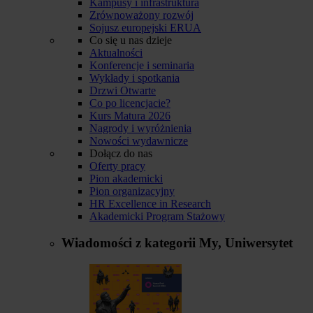
Kampusy i infrastruktura
Zrównoważony rozwój
Sojusz europejski ERUA
Co się u nas dzieje
Aktualności
Konferencje i seminaria
Wykłady i spotkania
Drzwi Otwarte
Co po licencjacie?
Kurs Matura 2026
Nagrody i wyróżnienia
Nowości wydawnicze
Dołącz do nas
Oferty pracy
Pion akademicki
Pion organizacyjny
HR Excellence in Research
Akademicki Program Stażowy
Wiadomości z kategorii
My, Uniwersytet