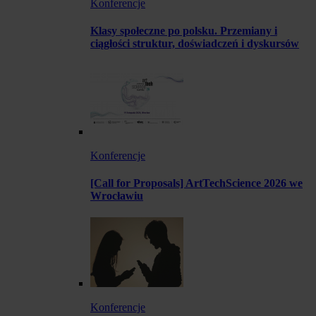
Konferencje
Klasy społeczne po polsku. Przemiany i
ciągłości struktur, doświadczeń i dyskursów
Konferencje
[Call for Proposals] ArtTechScience 2026 we
Wrocławiu
Konferencje