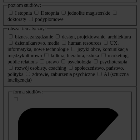
poziom studiów:
I stopnia
II stopnia
jednolite magisterskie
doktoraty
podyplomowe
obszar tematyczny:
biznes, zarządzanie
design, projektowanie, architektura
dziennikarstwo, media
human resources
UX,
informatyka, nowe technologie
języki obce, komunikacja
międzykulturowa
kultura, literatura, sztuka
marketing,
public relations
prawo
psychologia
psychoterapia
rozwój osobisty, coaching
społeczeństwo, państwo,
polityka
zdrowie, zaburzenia psychiczne
AI (sztuczna
inteligencja)
dodatkowe
forma studiów:
informacje
o
studiach