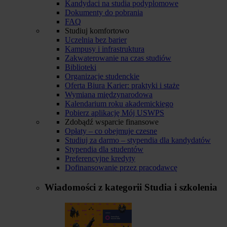
Kandydaci na studia podyplomowe
Dokumenty do pobrania
FAQ
Studiuj komfortowo
Uczelnia bez barier
Kampusy i infrastruktura
Zakwaterowanie na czas studiów
Biblioteki
Organizacje studenckie
Oferta Biura Karier: praktyki i staże
Wymiana międzynarodowa
Kalendarium roku akademickiego
Pobierz aplikację Mój USWPS
Zdobądź wsparcie finansowe
Opłaty – co obejmuje czesne
Studiuj za darmo – stypendia dla kandydatów
Stypendia dla studentów
Preferencyjne kredyty
Dofinansowanie przez pracodawcę
Wiadomości z kategorii
Studia i szkolenia