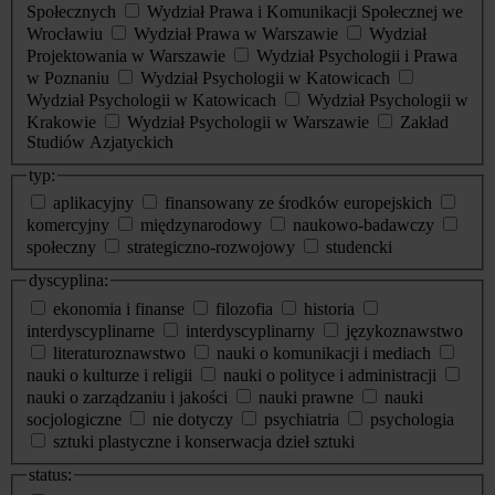
Społecznych
Wydział Prawa i Komunikacji Społecznej we
Wrocławiu
Wydział Prawa w Warszawie
Wydział
Projektowania w Warszawie
Wydział Psychologii i Prawa
w Poznaniu
Wydział Psychologii w Katowicach
Wydział Psychologii w Katowicach
Wydział Psychologii w
Krakowie
Wydział Psychologii w Warszawie
Zakład
Studiów Azjatyckich
typ:
aplikacyjny
finansowany ze środków europejskich
komercyjny
międzynarodowy
naukowo-badawczy
społeczny
strategiczno-rozwojowy
studencki
dyscyplina:
ekonomia i finanse
filozofia
historia
interdyscyplinarne
interdyscyplinarny
językoznawstwo
literaturoznawstwo
nauki o komunikacji i mediach
nauki o kulturze i religii
nauki o polityce i administracji
nauki o zarządzaniu i jakości
nauki prawne
nauki
socjologiczne
nie dotyczy
psychiatria
psychologia
sztuki plastyczne i konserwacja dzieł sztuki
status: