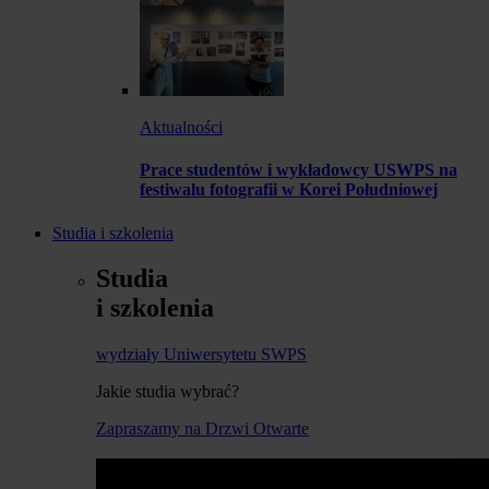
Aktualności
Prace studentów i wykładowcy USWPS na
festiwalu fotografii w Korei Południowej
Studia i szkolenia
Studia
i szkolenia
wydziały Uniwersytetu SWPS
Jakie studia wybrać?
Zapraszamy na Drzwi Otwarte