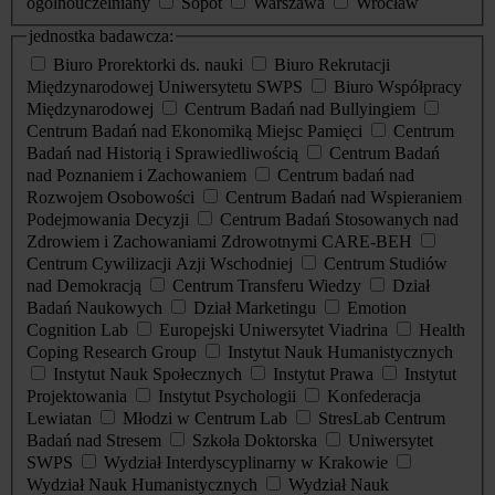
ogólnouczelniany
Sopot
Warszawa
Wrocław
jednostka badawcza:
Biuro Prorektorki ds. nauki
Biuro Rekrutacji
Międzynarodowej Uniwersytetu SWPS
Biuro Współpracy
Międzynarodowej
Centrum Badań nad Bullyingiem
Centrum Badań nad Ekonomiką Miejsc Pamięci
Centrum
Badań nad Historią i Sprawiedliwością
Centrum Badań
nad Poznaniem i Zachowaniem
Centrum badań nad
Rozwojem Osobowości
Centrum Badań nad Wspieraniem
Podejmowania Decyzji
Centrum Badań Stosowanych nad
Zdrowiem i Zachowaniami Zdrowotnymi CARE-BEH
Centrum Cywilizacji Azji Wschodniej
Centrum Studiów
nad Demokracją
Centrum Transferu Wiedzy
Dział
Badań Naukowych
Dział Marketingu
Emotion
Cognition Lab
Europejski Uniwersytet Viadrina
Health
Coping Research Group
Instytut Nauk Humanistycznych
Instytut Nauk Społecznych
Instytut Prawa
Instytut
Projektowania
Instytut Psychologii
Konfederacja
Lewiatan
Młodzi w Centrum Lab
StresLab Centrum
Badań nad Stresem
Szkoła Doktorska
Uniwersytet
SWPS
Wydział Interdyscyplinarny w Krakowie
Wydział Nauk Humanistycznych
Wydział Nauk