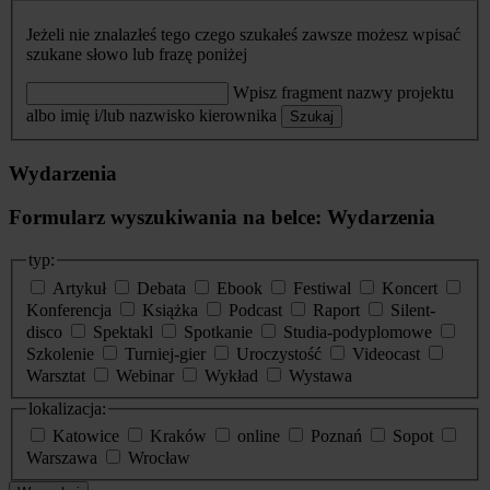
Jeżeli nie znalazłeś tego czego szukałeś zawsze możesz wpisać
szukane słowo lub frazę poniżej
Wpisz fragment nazwy projektu
albo imię i/lub nazwisko kierownika
Szukaj
Wydarzenia
Formularz wyszukiwania na belce: Wydarzenia
typ:
Artykuł
Debata
Ebook
Festiwal
Koncert
Konferencja
Książka
Podcast
Raport
Silent-
disco
Spektakl
Spotkanie
Studia-podyplomowe
Szkolenie
Turniej-gier
Uroczystość
Videocast
Warsztat
Webinar
Wykład
Wystawa
lokalizacja:
Katowice
Kraków
online
Poznań
Sopot
Warszawa
Wrocław