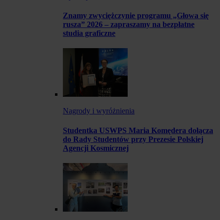
Znamy zwyciężczynie programu „Głowa się
rusza” 2026 – zapraszamy na bezpłatne
studia graficzne
Nagrody i wyróżnienia
Studentka USWPS Maria Komędera dołącza
do Rady Studentów przy Prezesie Polskiej
Agencji Kosmicznej