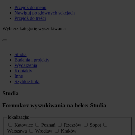
Przejdź do menu
Nawiguj po głównych sekcjach
Przejdź do treści
Wybierz kategorię wyszukiwania
Studia
Badania i projekty
Wydarzenia
Kontakty
Inne
Szybkie linki
Studia
Formularz wyszukiwania na belce: Studia
lokalizacja:
Katowice
Poznań
Rzeszów
Sopot
Warszawa
Wrocław
Kraków