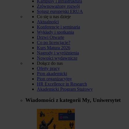
Kampusy i infrastruktura
Zrównoważony rozwój
Sojusz europejski ERUA
Co się u nas dzieje
Aktualności
Konferencje i seminaria
Wykłady i spotkania
Drzwi Otwarte
Co po licencjacie?
Kurs Matura 2026
Nagrody i wyróżnienia
Nowości wydawnicze
Dołącz do nas
Oferty pracy
Pion akademicki
Pion organizacyjny
HR Excellence in Research
Akademicki Program Stażowy
Wiadomości z kategorii
My, Uniwersytet