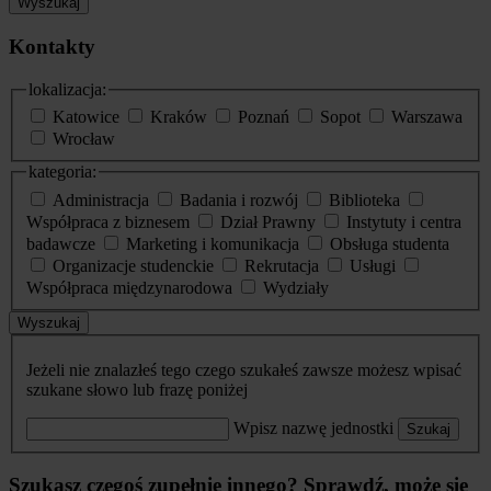
Wyszukaj
Kontakty
lokalizacja:
Katowice
Kraków
Poznań
Sopot
Warszawa
Wrocław
kategoria:
Administracja
Badania i rozwój
Biblioteka
Współpraca z biznesem
Dział Prawny
Instytuty i centra
badawcze
Marketing i komunikacja
Obsługa studenta
Organizacje studenckie
Rekrutacja
Usługi
Współpraca międzynarodowa
Wydziały
Wyszukaj
Jeżeli nie znalazłeś tego czego szukałeś zawsze możesz wpisać
szukane słowo lub frazę poniżej
Wpisz nazwę jednostki
Szukaj
Szukasz czegoś zupełnie innego? Sprawdź, może się