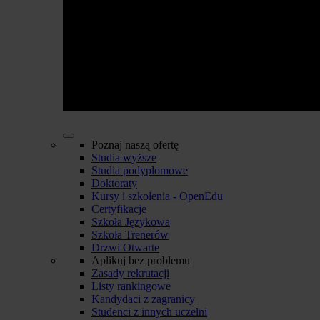
Poznaj naszą ofertę
Studia wyższe
Studia podyplomowe
Doktoraty
Kursy i szkolenia - OpenEdu
Certyfikacje
Szkoła Językowa
Szkoła Trenerów
Drzwi Otwarte
Aplikuj bez problemu
Zasady rekrutacji
Listy rankingowe
Kandydaci z zagranicy
Studenci z innych uczelni