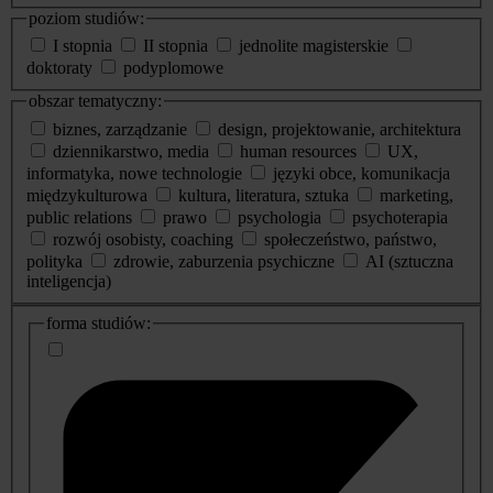
poziom studiów:
I stopnia
II stopnia
jednolite magisterskie
doktoraty
podyplomowe
obszar tematyczny:
biznes, zarządzanie
design, projektowanie, architektura
dziennikarstwo, media
human resources
UX,
informatyka, nowe technologie
języki obce, komunikacja
międzykulturowa
kultura, literatura, sztuka
marketing,
public relations
prawo
psychologia
psychoterapia
rozwój osobisty, coaching
społeczeństwo, państwo,
polityka
zdrowie, zaburzenia psychiczne
AI (sztuczna
inteligencja)
dodatkowe
forma studiów:
informacje
o
studiach