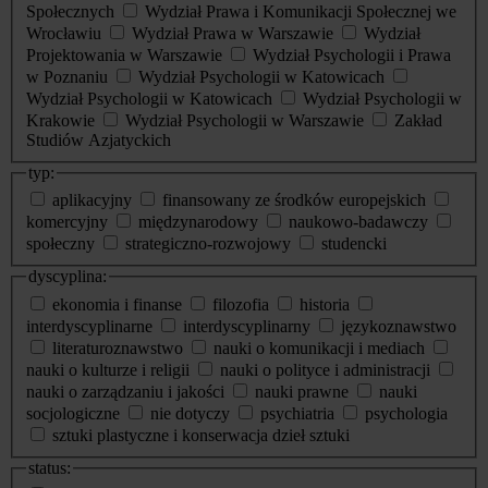
Społecznych
Wydział Prawa i Komunikacji Społecznej we
Wrocławiu
Wydział Prawa w Warszawie
Wydział
Projektowania w Warszawie
Wydział Psychologii i Prawa
w Poznaniu
Wydział Psychologii w Katowicach
Wydział Psychologii w Katowicach
Wydział Psychologii w
Krakowie
Wydział Psychologii w Warszawie
Zakład
Studiów Azjatyckich
typ:
aplikacyjny
finansowany ze środków europejskich
komercyjny
międzynarodowy
naukowo-badawczy
społeczny
strategiczno-rozwojowy
studencki
dyscyplina:
ekonomia i finanse
filozofia
historia
interdyscyplinarne
interdyscyplinarny
językoznawstwo
literaturoznawstwo
nauki o komunikacji i mediach
nauki o kulturze i religii
nauki o polityce i administracji
nauki o zarządzaniu i jakości
nauki prawne
nauki
socjologiczne
nie dotyczy
psychiatria
psychologia
sztuki plastyczne i konserwacja dzieł sztuki
status: