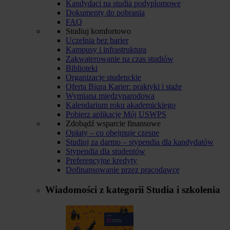
Kandydaci na studia podyplomowe
Dokumenty do pobrania
FAQ
Studiuj komfortowo
Uczelnia bez barier
Kampusy i infrastruktura
Zakwaterowanie na czas studiów
Biblioteki
Organizacje studenckie
Oferta Biura Karier: praktyki i staże
Wymiana międzynarodowa
Kalendarium roku akademickiego
Pobierz aplikację Mój USWPS
Zdobądź wsparcie finansowe
Opłaty – co obejmuje czesne
Studiuj za darmo – stypendia dla kandydatów
Stypendia dla studentów
Preferencyjne kredyty
Dofinansowanie przez pracodawcę
Wiadomości z kategorii
Studia i szkolenia