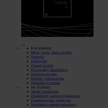
Kim jesteśmy
Misja, wizja, status uczelni
Strategia
Założyciel
Zarząd uczelni
Pracownicy akademiccy
Struktura uczelni
Medale i odznaczenia
Wirtualna Uczelnia
Jak działamy
Jakość kształcenia
Działalność naukowo-badawcza
Zaangażowanie społeczne
Współpraca międzynarodowa