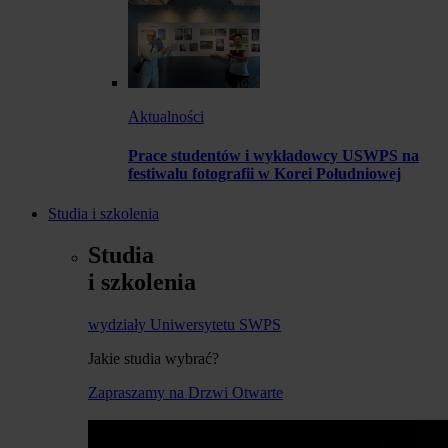
Aktualności
Prace studentów i wykładowcy USWPS na
festiwalu fotografii w Korei Południowej
Studia i szkolenia
Studia
i szkolenia
wydziały Uniwersytetu SWPS
Jakie studia wybrać?
Zapraszamy na Drzwi Otwarte