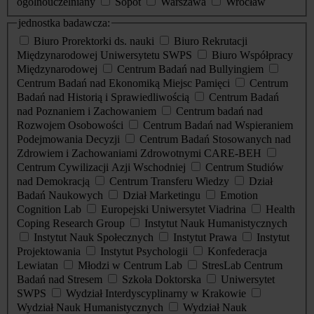
ogólnouczelniany
Sopot
Warszawa
Wrocław
jednostka badawcza:
Biuro Prorektorki ds. nauki
Biuro Rekrutacji
Międzynarodowej Uniwersytetu SWPS
Biuro Współpracy
Międzynarodowej
Centrum Badań nad Bullyingiem
Centrum Badań nad Ekonomiką Miejsc Pamięci
Centrum
Badań nad Historią i Sprawiedliwością
Centrum Badań
nad Poznaniem i Zachowaniem
Centrum badań nad
Rozwojem Osobowości
Centrum Badań nad Wspieraniem
Podejmowania Decyzji
Centrum Badań Stosowanych nad
Zdrowiem i Zachowaniami Zdrowotnymi CARE-BEH
Centrum Cywilizacji Azji Wschodniej
Centrum Studiów
nad Demokracją
Centrum Transferu Wiedzy
Dział
Badań Naukowych
Dział Marketingu
Emotion
Cognition Lab
Europejski Uniwersytet Viadrina
Health
Coping Research Group
Instytut Nauk Humanistycznych
Instytut Nauk Społecznych
Instytut Prawa
Instytut
Projektowania
Instytut Psychologii
Konfederacja
Lewiatan
Młodzi w Centrum Lab
StresLab Centrum
Badań nad Stresem
Szkoła Doktorska
Uniwersytet
SWPS
Wydział Interdyscyplinarny w Krakowie
Wydział Nauk Humanistycznych
Wydział Nauk