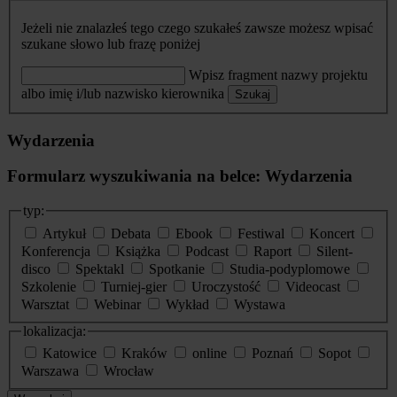
Jeżeli nie znalazłeś tego czego szukałeś zawsze możesz wpisać
szukane słowo lub frazę poniżej
Wpisz fragment nazwy projektu
albo imię i/lub nazwisko kierownika
Szukaj
Wydarzenia
Formularz wyszukiwania na belce: Wydarzenia
typ:
Artykuł
Debata
Ebook
Festiwal
Koncert
Konferencja
Książka
Podcast
Raport
Silent-
disco
Spektakl
Spotkanie
Studia-podyplomowe
Szkolenie
Turniej-gier
Uroczystość
Videocast
Warsztat
Webinar
Wykład
Wystawa
lokalizacja:
Katowice
Kraków
online
Poznań
Sopot
Warszawa
Wrocław