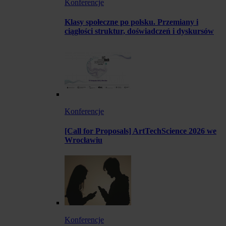
Konferencje
Klasy społeczne po polsku. Przemiany i
ciągłości struktur, doświadczeń i dyskursów
Konferencje
[Call for Proposals] ArtTechScience 2026 we
Wrocławiu
Konferencje