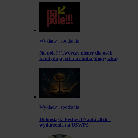
Wykłady i spotkania
Na pole!!! Twórczy plener dla osób
kandydujących na studia (dogrywka)
Wykłady i spotkania
Dolnośląski Festiwal Nauki 2026 –
wydarzenia na USWPS