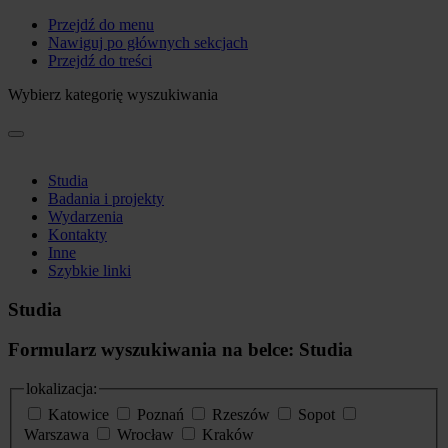
Przejdź do menu
Nawiguj po głównych sekcjach
Przejdź do treści
Wybierz kategorię wyszukiwania
Studia
Badania i projekty
Wydarzenia
Kontakty
Inne
Szybkie linki
Studia
Formularz wyszukiwania na belce: Studia
lokalizacja:
Katowice
Poznań
Rzeszów
Sopot
Warszawa
Wrocław
Kraków