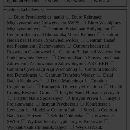
ogólnouczelniany
Sopot
Warszawa
Wrocław
jednostka badawcza:
Biuro Prorektorki ds. nauki
Biuro Rekrutacji
Międzynarodowej Uniwersytetu SWPS
Biuro Współpracy
Międzynarodowej
Centrum Badań nad Bullyingiem
Centrum Badań nad Ekonomiką Miejsc Pamięci
Centrum
Badań nad Historią i Sprawiedliwością
Centrum Badań
nad Poznaniem i Zachowaniem
Centrum badań nad
Rozwojem Osobowości
Centrum Badań nad Wspieraniem
Podejmowania Decyzji
Centrum Badań Stosowanych nad
Zdrowiem i Zachowaniami Zdrowotnymi CARE-BEH
Centrum Cywilizacji Azji Wschodniej
Centrum Studiów
nad Demokracją
Centrum Transferu Wiedzy
Dział
Badań Naukowych
Dział Marketingu
Emotion
Cognition Lab
Europejski Uniwersytet Viadrina
Health
Coping Research Group
Instytut Nauk Humanistycznych
Instytut Nauk Społecznych
Instytut Prawa
Instytut
Projektowania
Instytut Psychologii
Konfederacja
Lewiatan
Młodzi w Centrum Lab
StresLab Centrum
Badań nad Stresem
Szkoła Doktorska
Uniwersytet
SWPS
Wydział Interdyscyplinarny w Krakowie
Wydział Nauk Humanistycznych
Wydział Nauk