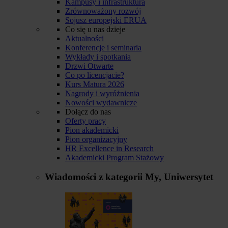
Kampusy i infrastruktura
Zrównoważony rozwój
Sojusz europejski ERUA
Co się u nas dzieje
Aktualności
Konferencje i seminaria
Wykłady i spotkania
Drzwi Otwarte
Co po licencjacie?
Kurs Matura 2026
Nagrody i wyróżnienia
Nowości wydawnicze
Dołącz do nas
Oferty pracy
Pion akademicki
Pion organizacyjny
HR Excellence in Research
Akademicki Program Stażowy
Wiadomości z kategorii
My, Uniwersytet