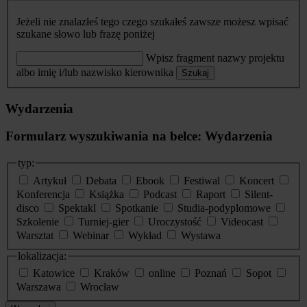
Jeżeli nie znalazłeś tego czego szukałeś zawsze możesz wpisać
szukane słowo lub frazę poniżej
Wpisz fragment nazwy projektu
albo imię i/lub nazwisko kierownika
Szukaj
Wydarzenia
Formularz wyszukiwania na belce: Wydarzenia
typ:
Artykuł
Debata
Ebook
Festiwal
Koncert
Konferencja
Książka
Podcast
Raport
Silent-
disco
Spektakl
Spotkanie
Studia-podyplomowe
Szkolenie
Turniej-gier
Uroczystość
Videocast
Warsztat
Webinar
Wykład
Wystawa
lokalizacja:
Katowice
Kraków
online
Poznań
Sopot
Warszawa
Wrocław