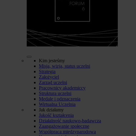
Kim jesteśmy
Misja, wizja, status uczelni
Strategia
Założyciel
Zarząd uczelni
Pracownicy akademiccy
Struktura uczelni
Medale i odznaczenia
Wirtualna Uczelnia
Jak działamy
Jakość kształcenia
Działalność naukowo-badawcza
Zaangażowanie społeczne
Współpraca międzynarodowa