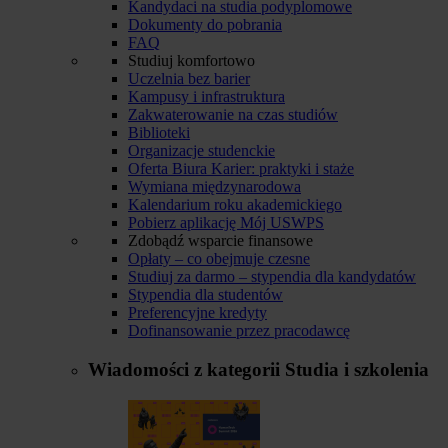
Kandydaci na studia podyplomowe
Dokumenty do pobrania
FAQ
Studiuj komfortowo
Uczelnia bez barier
Kampusy i infrastruktura
Zakwaterowanie na czas studiów
Biblioteki
Organizacje studenckie
Oferta Biura Karier: praktyki i staże
Wymiana międzynarodowa
Kalendarium roku akademickiego
Pobierz aplikację Mój USWPS
Zdobądź wsparcie finansowe
Opłaty – co obejmuje czesne
Studiuj za darmo – stypendia dla kandydatów
Stypendia dla studentów
Preferencyjne kredyty
Dofinansowanie przez pracodawcę
Wiadomości z kategorii
Studia i szkolenia