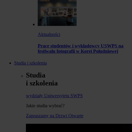
Aktualności
Prace studentów i wykładowcy USWPS na
festiwalu fotografii w Korei Południowej
Studia i szkolenia
Studia
i szkolenia
wydziały Uniwersytetu SWPS
Jakie studia wybrać?
Zapraszamy na Drzwi Otwarte