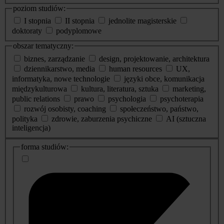
poziom studiów:
I stopnia
II stopnia
jednolite magisterskie
doktoraty
podyplomowe
obszar tematyczny:
biznes, zarządzanie
design, projektowanie, architektura
dziennikarstwo, media
human resources
UX,
informatyka, nowe technologie
języki obce, komunikacja
międzykulturowa
kultura, literatura, sztuka
marketing,
public relations
prawo
psychologia
psychoterapia
rozwój osobisty, coaching
społeczeństwo, państwo,
polityka
zdrowie, zaburzenia psychiczne
AI (sztuczna
inteligencja)
dodatkowe
forma studiów:
informacje
o
studiach