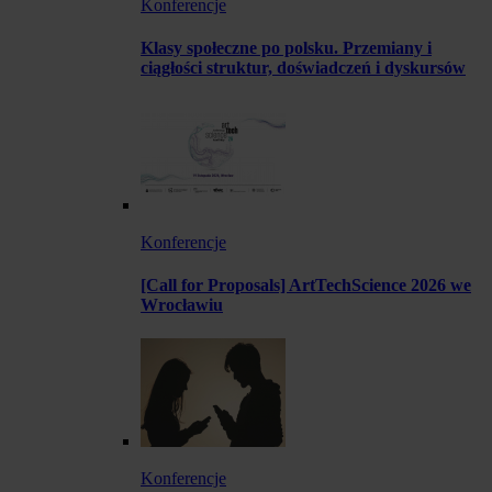
Konferencje
Klasy społeczne po polsku. Przemiany i
ciągłości struktur, doświadczeń i dyskursów
Konferencje
[Call for Proposals] ArtTechScience 2026 we
Wrocławiu
Konferencje