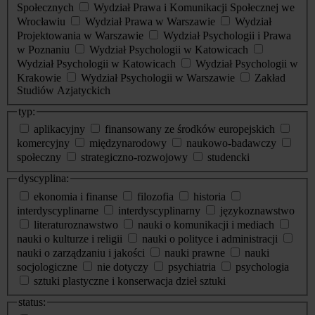
Społecznych
Wydział Prawa i Komunikacji Społecznej we
Wrocławiu
Wydział Prawa w Warszawie
Wydział
Projektowania w Warszawie
Wydział Psychologii i Prawa
w Poznaniu
Wydział Psychologii w Katowicach
Wydział Psychologii w Katowicach
Wydział Psychologii w
Krakowie
Wydział Psychologii w Warszawie
Zakład
Studiów Azjatyckich
typ:
aplikacyjny
finansowany ze środków europejskich
komercyjny
międzynarodowy
naukowo-badawczy
społeczny
strategiczno-rozwojowy
studencki
dyscyplina:
ekonomia i finanse
filozofia
historia
interdyscyplinarne
interdyscyplinarny
językoznawstwo
literaturoznawstwo
nauki o komunikacji i mediach
nauki o kulturze i religii
nauki o polityce i administracji
nauki o zarządzaniu i jakości
nauki prawne
nauki
socjologiczne
nie dotyczy
psychiatria
psychologia
sztuki plastyczne i konserwacja dzieł sztuki
status: