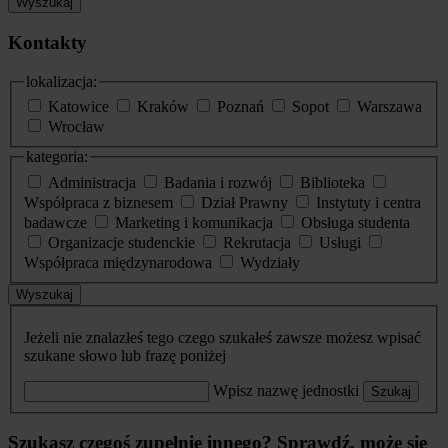
Wyszukaj
Kontakty
lokalizacja:
Katowice
Kraków
Poznań
Sopot
Warszawa
Wrocław
kategoria:
Administracja
Badania i rozwój
Biblioteka
Współpraca z biznesem
Dział Prawny
Instytuty i centra
badawcze
Marketing i komunikacja
Obsługa studenta
Organizacje studenckie
Rekrutacja
Usługi
Współpraca międzynarodowa
Wydziały
Wyszukaj
Jeżeli nie znalazłeś tego czego szukałeś zawsze możesz wpisać
szukane słowo lub frazę poniżej
Wpisz nazwę jednostki
Szukaj
Szukasz czegoś zupełnie innego? Sprawdź, może się