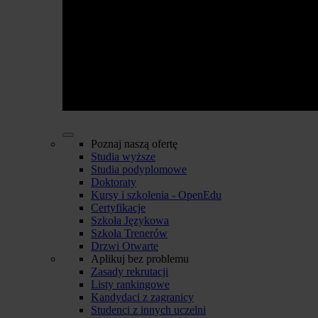
Poznaj naszą ofertę
Studia wyższe
Studia podyplomowe
Doktoraty
Kursy i szkolenia - OpenEdu
Certyfikacje
Szkoła Językowa
Szkoła Trenerów
Drzwi Otwarte
Aplikuj bez problemu
Zasady rekrutacji
Listy rankingowe
Kandydaci z zagranicy
Studenci z innych uczelni