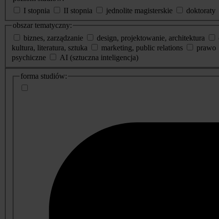
I stopnia
II stopnia
jednolite magisterskie
doktoraty
obszar tematyczny:
biznes, zarządzanie
design, projektowanie, architektura
kultura, literatura, sztuka
marketing, public relations
prawo
psychiczne
AI (sztuczna inteligencja)
dodatkowe
forma studiów:
informacje
o
studiach