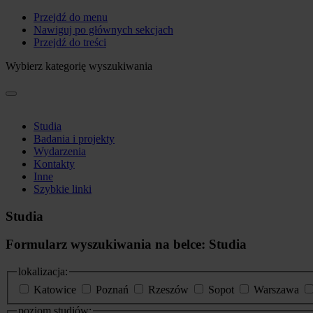
Przejdź do menu
Nawiguj po głównych sekcjach
Przejdź do treści
Wybierz kategorię wyszukiwania
Studia
Badania i projekty
Wydarzenia
Kontakty
Inne
Szybkie linki
Studia
Formularz wyszukiwania na belce: Studia
lokalizacja:
Katowice
Poznań
Rzeszów
Sopot
Warszawa
poziom studiów: