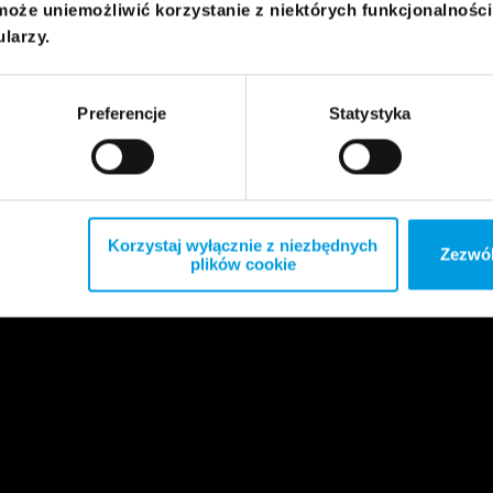
może uniemożliwić korzystanie z niektórych funkcjonalnośc
ularzy.
Preferencje
Statystyka
Korzystaj wyłącznie z niezbędnych
Zezwól
plików cookie