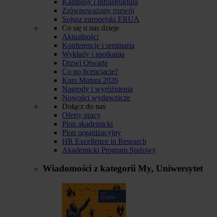
Kampusy i infrastruktura
Zrównoważony rozwój
Sojusz europejski ERUA
Co się u nas dzieje
Aktualności
Konferencje i seminaria
Wykłady i spotkania
Drzwi Otwarte
Co po licencjacie?
Kurs Matura 2026
Nagrody i wyróżnienia
Nowości wydawnicze
Dołącz do nas
Oferty pracy
Pion akademicki
Pion organizacyjny
HR Excellence in Research
Akademicki Program Stażowy
Wiadomości z kategorii
My, Uniwersytet