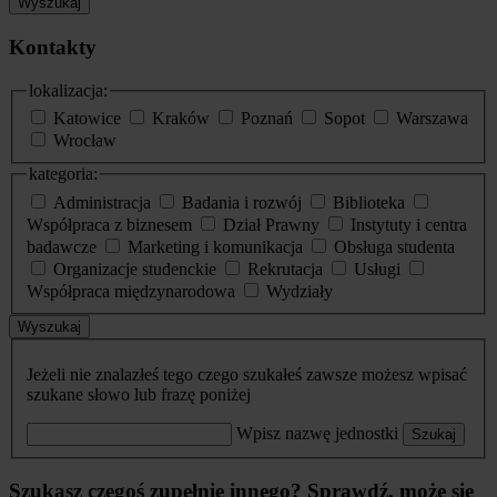
Wyszukaj
Kontakty
lokalizacja:
Katowice
Kraków
Poznań
Sopot
Warszawa
Wrocław
kategoria:
Administracja
Badania i rozwój
Biblioteka
Współpraca z biznesem
Dział Prawny
Instytuty i centra
badawcze
Marketing i komunikacja
Obsługa studenta
Organizacje studenckie
Rekrutacja
Usługi
Współpraca międzynarodowa
Wydziały
Wyszukaj
Jeżeli nie znalazłeś tego czego szukałeś zawsze możesz wpisać
szukane słowo lub frazę poniżej
Wpisz nazwę jednostki
Szukaj
Szukasz czegoś zupełnie innego? Sprawdź, może się