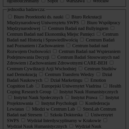
ogólnouczelniany
Sopot
Warszawa
Wrocław
jednostka badawcza:
Biuro Prorektorki ds. nauki
Biuro Rekrutacji
Międzynarodowej Uniwersytetu SWPS
Biuro Współpracy
Międzynarodowej
Centrum Badań nad Bullyingiem
Centrum Badań nad Ekonomiką Miejsc Pamięci
Centrum
Badań nad Historią i Sprawiedliwością
Centrum Badań
nad Poznaniem i Zachowaniem
Centrum badań nad
Rozwojem Osobowości
Centrum Badań nad Wspieraniem
Podejmowania Decyzji
Centrum Badań Stosowanych nad
Zdrowiem i Zachowaniami Zdrowotnymi CARE-BEH
Centrum Cywilizacji Azji Wschodniej
Centrum Studiów
nad Demokracją
Centrum Transferu Wiedzy
Dział
Badań Naukowych
Dział Marketingu
Emotion
Cognition Lab
Europejski Uniwersytet Viadrina
Health
Coping Research Group
Instytut Nauk Humanistycznych
Instytut Nauk Społecznych
Instytut Prawa
Instytut
Projektowania
Instytut Psychologii
Konfederacja
Lewiatan
Młodzi w Centrum Lab
StresLab Centrum
Badań nad Stresem
Szkoła Doktorska
Uniwersytet
SWPS
Wydział Interdyscyplinarny w Krakowie
Wydział Nauk Humanistycznych
Wydział Nauk