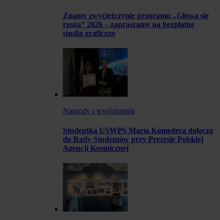
Znamy zwyciężczynie programu „Głowa się
rusza” 2026 – zapraszamy na bezpłatne
studia graficzne
Nagrody i wyróżnienia
Studentka USWPS Maria Komędera dołącza
do Rady Studentów przy Prezesie Polskiej
Agencji Kosmicznej