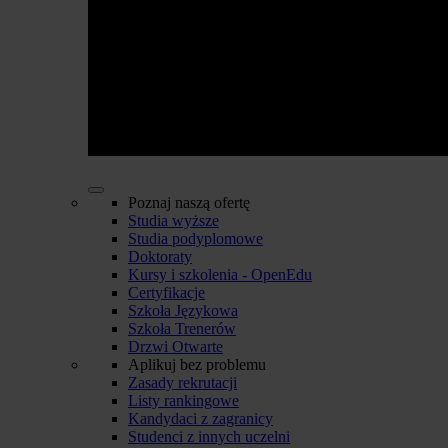
Poznaj naszą ofertę
Studia wyższe
Studia podyplomowe
Doktoraty
Kursy i szkolenia - OpenEdu
Certyfikacje
Szkoła Językowa
Szkoła Trenerów
Drzwi Otwarte
Aplikuj bez problemu
Zasady rekrutacji
Listy rankingowe
Kandydaci z zagranicy
Studenci z innych uczelni