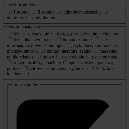
poziom studiów:
I stopnia
II stopnia
jednolite magisterskie
doktoraty
podyplomowe
obszar tematyczny:
biznes, zarządzanie
design, projektowanie, architektura
dziennikarstwo, media
human resources
UX,
informatyka, nowe technologie
języki obce, komunikacja
międzykulturowa
kultura, literatura, sztuka
marketing,
public relations
prawo
psychologia
psychoterapia
rozwój osobisty, coaching
społeczeństwo, państwo,
polityka
zdrowie, zaburzenia psychiczne
AI (sztuczna
inteligencja)
dodatkowe
forma studiów:
informacje
o
studiach