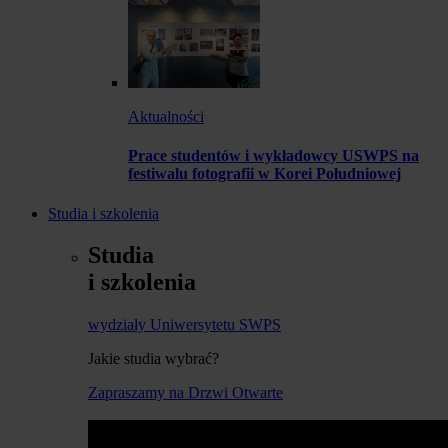
Aktualności
Prace studentów i wykładowcy USWPS na
festiwalu fotografii w Korei Południowej
Studia i szkolenia
Studia
i szkolenia
wydziały Uniwersytetu SWPS
Jakie studia wybrać?
Zapraszamy na Drzwi Otwarte