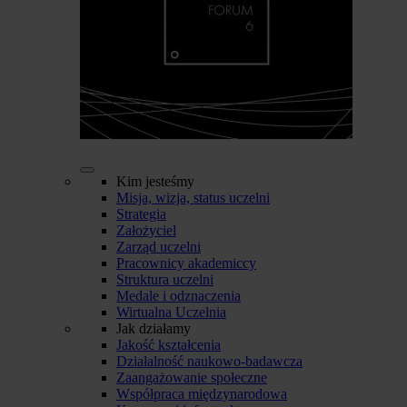
Kim jesteśmy
Misja, wizja, status uczelni
Strategia
Założyciel
Zarząd uczelni
Pracownicy akademiccy
Struktura uczelni
Medale i odznaczenia
Wirtualna Uczelnia
Jak działamy
Jakość kształcenia
Działalność naukowo-badawcza
Zaangażowanie społeczne
Współpraca międzynarodowa