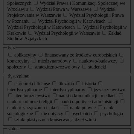
Społecznych
Wydział Prawa i Komunikacji Społecznej we
Wrocławiu
Wydział Prawa w Warszawie
Wydział
Projektowania w Warszawie
Wydział Psychologii i Prawa
w Poznaniu
Wydział Psychologii w Katowicach
Wydział Psychologii w Katowicach
Wydział Psychologii w
Krakowie
Wydział Psychologii w Warszawie
Zakład
Studiów Azjatyckich
typ:
aplikacyjny
finansowany ze środków europejskich
komercyjny
międzynarodowy
naukowo-badawczy
społeczny
strategiczno-rozwojowy
studencki
dyscyplina:
ekonomia i finanse
filozofia
historia
interdyscyplinarne
interdyscyplinarny
językoznawstwo
literaturoznawstwo
nauki o komunikacji i mediach
nauki o kulturze i religii
nauki o polityce i administracji
nauki o zarządzaniu i jakości
nauki prawne
nauki
socjologiczne
nie dotyczy
psychiatria
psychologia
sztuki plastyczne i konserwacja dzieł sztuki
status: