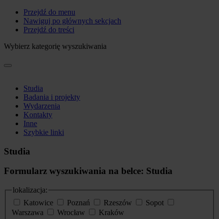
Przejdź do menu
Nawiguj po głównych sekcjach
Przejdź do treści
Wybierz kategorię wyszukiwania
Studia
Badania i projekty
Wydarzenia
Kontakty
Inne
Szybkie linki
Studia
Formularz wyszukiwania na belce: Studia
lokalizacja:
Katowice
Poznań
Rzeszów
Sopot
Warszawa
Wrocław
Kraków