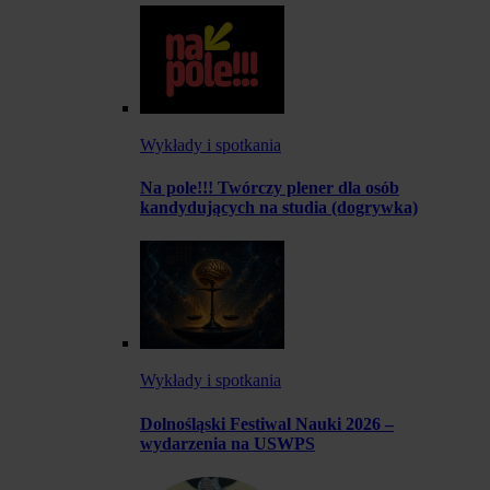
Wykłady i spotkania
Na pole!!! Twórczy plener dla osób
kandydujących na studia (dogrywka)
Wykłady i spotkania
Dolnośląski Festiwal Nauki 2026 –
wydarzenia na USWPS