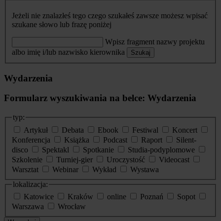
Jeżeli nie znalazłeś tego czego szukałeś zawsze możesz wpisać
szukane słowo lub frazę poniżej
Wpisz fragment nazwy projektu
albo imię i/lub nazwisko kierownika
Szukaj
Wydarzenia
Formularz wyszukiwania na belce: Wydarzenia
typ:
Artykuł
Debata
Ebook
Festiwal
Koncert
Konferencja
Książka
Podcast
Raport
Silent-
disco
Spektakl
Spotkanie
Studia-podyplomowe
Szkolenie
Turniej-gier
Uroczystość
Videocast
Warsztat
Webinar
Wykład
Wystawa
lokalizacja:
Katowice
Kraków
online
Poznań
Sopot
Warszawa
Wrocław