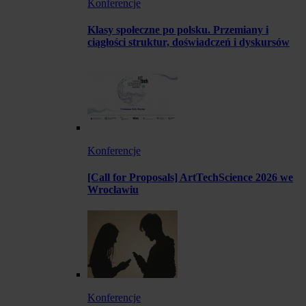
Konferencje
Klasy społeczne po polsku. Przemiany i
ciągłości struktur, doświadczeń i dyskursów
Konferencje
[Call for Proposals] ArtTechScience 2026 we
Wrocławiu
Konferencje