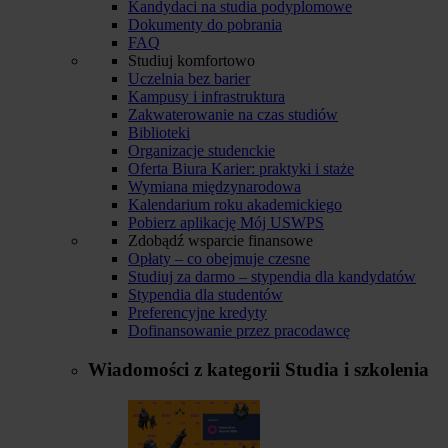
Kandydaci na studia podyplomowe
Dokumenty do pobrania
FAQ
Studiuj komfortowo
Uczelnia bez barier
Kampusy i infrastruktura
Zakwaterowanie na czas studiów
Biblioteki
Organizacje studenckie
Oferta Biura Karier: praktyki i staże
Wymiana międzynarodowa
Kalendarium roku akademickiego
Pobierz aplikację Mój USWPS
Zdobądź wsparcie finansowe
Opłaty – co obejmuje czesne
Studiuj za darmo – stypendia dla kandydatów
Stypendia dla studentów
Preferencyjne kredyty
Dofinansowanie przez pracodawcę
Wiadomości z kategorii
Studia i szkolenia