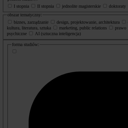
I stopnia
II stopnia
jednolite magisterskie
doktoraty
obszar tematyczny:
biznes, zarządzanie
design, projektowanie, architektura
kultura, literatura, sztuka
marketing, public relations
prawo
psychiczne
AI (sztuczna inteligencja)
dodatkowe
forma studiów:
informacje
o
studiach