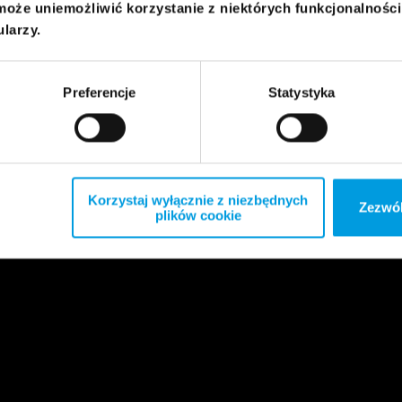
może uniemożliwić korzystanie z niektórych funkcjonalnośc
ularzy.
Preferencje
Statystyka
Korzystaj wyłącznie z niezbędnych
Zezwól
plików cookie