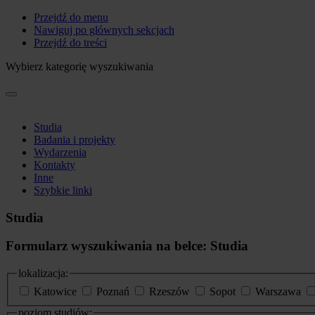
Przejdź do menu
Nawiguj po głównych sekcjach
Przejdź do treści
Wybierz kategorię wyszukiwania
Studia
Badania i projekty
Wydarzenia
Kontakty
Inne
Szybkie linki
Studia
Formularz wyszukiwania na belce: Studia
lokalizacja:
Katowice
Poznań
Rzeszów
Sopot
Warszawa
poziom studiów: