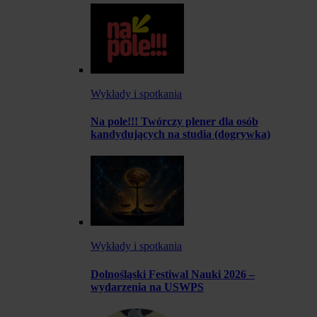
Wykłady i spotkania
Na pole!!! Twórczy plener dla osób
kandydujących na studia (dogrywka)
Wykłady i spotkania
Dolnośląski Festiwal Nauki 2026 –
wydarzenia na USWPS