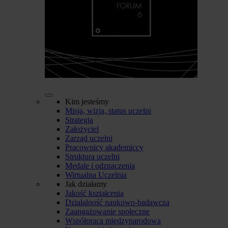
Kim jesteśmy
Misja, wizja, status uczelni
Strategia
Założyciel
Zarząd uczelni
Pracownicy akademiccy
Struktura uczelni
Medale i odznaczenia
Wirtualna Uczelnia
Jak działamy
Jakość kształcenia
Działalność naukowo-badawcza
Zaangażowanie społeczne
Współpraca międzynarodowa