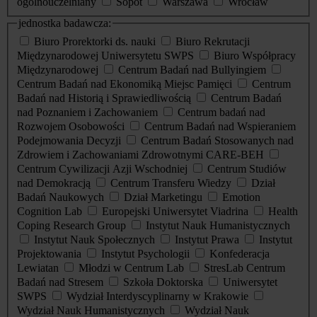
ogólnouczelniany
Sopot
Warszawa
Wrocław
jednostka badawcza:
Biuro Prorektorki ds. nauki
Biuro Rekrutacji
Międzynarodowej Uniwersytetu SWPS
Biuro Współpracy
Międzynarodowej
Centrum Badań nad Bullyingiem
Centrum Badań nad Ekonomiką Miejsc Pamięci
Centrum
Badań nad Historią i Sprawiedliwością
Centrum Badań
nad Poznaniem i Zachowaniem
Centrum badań nad
Rozwojem Osobowości
Centrum Badań nad Wspieraniem
Podejmowania Decyzji
Centrum Badań Stosowanych nad
Zdrowiem i Zachowaniami Zdrowotnymi CARE-BEH
Centrum Cywilizacji Azji Wschodniej
Centrum Studiów
nad Demokracją
Centrum Transferu Wiedzy
Dział
Badań Naukowych
Dział Marketingu
Emotion
Cognition Lab
Europejski Uniwersytet Viadrina
Health
Coping Research Group
Instytut Nauk Humanistycznych
Instytut Nauk Społecznych
Instytut Prawa
Instytut
Projektowania
Instytut Psychologii
Konfederacja
Lewiatan
Młodzi w Centrum Lab
StresLab Centrum
Badań nad Stresem
Szkoła Doktorska
Uniwersytet
SWPS
Wydział Interdyscyplinarny w Krakowie
Wydział Nauk Humanistycznych
Wydział Nauk