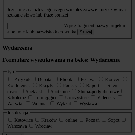
Jeżeli nie znalazłeś tego czego szukałeś zawsze możesz wpisać
szukane słowo lub frazę poniżej
Wpisz fragment nazwy projektu
albo imię i/lub nazwisko kierownika
Szukaj
Wydarzenia
Formularz wyszukiwania na belce: Wydarzenia
typ:
Artykuł
Debata
Ebook
Festiwal
Koncert
Konferencja
Książka
Podcast
Raport
Silent-
disco
Spektakl
Spotkanie
Studia-podyplomowe
Szkolenie
Turniej-gier
Uroczystość
Videocast
Warsztat
Webinar
Wykład
Wystawa
lokalizacja:
Katowice
Kraków
online
Poznań
Sopot
Warszawa
Wrocław