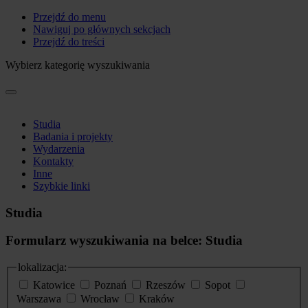
Przejdź do menu
Nawiguj po głównych sekcjach
Przejdź do treści
Wybierz kategorię wyszukiwania
Studia
Badania i projekty
Wydarzenia
Kontakty
Inne
Szybkie linki
Studia
Formularz wyszukiwania na belce: Studia
lokalizacja:
Katowice
Poznań
Rzeszów
Sopot
Warszawa
Wrocław
Kraków