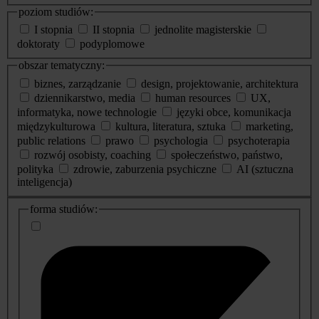
poziom studiów:
I stopnia
II stopnia
jednolite magisterskie
doktoraty
podyplomowe
obszar tematyczny:
biznes, zarządzanie
design, projektowanie, architektura
dziennikarstwo, media
human resources
UX,
informatyka, nowe technologie
języki obce, komunikacja
międzykulturowa
kultura, literatura, sztuka
marketing,
public relations
prawo
psychologia
psychoterapia
rozwój osobisty, coaching
społeczeństwo, państwo,
polityka
zdrowie, zaburzenia psychiczne
AI (sztuczna
inteligencja)
dodatkowe
forma studiów:
informacje
o
studiach