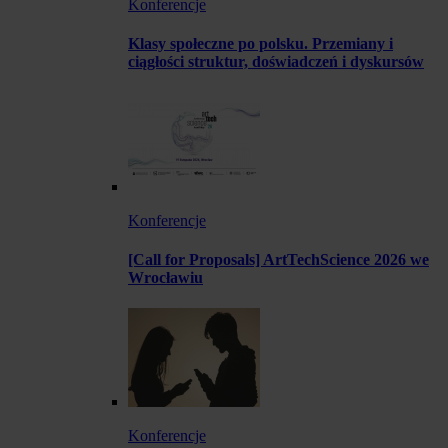
Konferencje
Klasy społeczne po polsku. Przemiany i
ciągłości struktur, doświadczeń i dyskursów
Konferencje
[Call for Proposals] ArtTechScience 2026 we
Wrocławiu
Konferencje