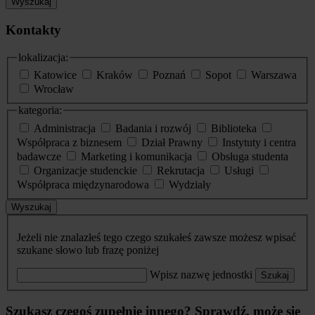
Wyszukaj
Kontakty
lokalizacja:
Katowice
Kraków
Poznań
Sopot
Warszawa
Wrocław
kategoria:
Administracja
Badania i rozwój
Biblioteka
Współpraca z biznesem
Dział Prawny
Instytuty i centra
badawcze
Marketing i komunikacja
Obsługa studenta
Organizacje studenckie
Rekrutacja
Usługi
Współpraca międzynarodowa
Wydziały
Wyszukaj
Jeżeli nie znalazłeś tego czego szukałeś zawsze możesz wpisać
szukane słowo lub frazę poniżej
Wpisz nazwę jednostki
Szukaj
Szukasz czegoś zupełnie innego? Sprawdź, może się