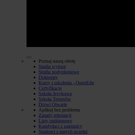
Poznaj naszą ofertę
Studia wyższe
Studia podyplomowe
Doktoraty
Kursy i szkolenia - OpenEdu
Certyfikacje
Szkoła Językowa
Szkoła Trenerów
Drzwi Otwarte
Aplikuj bez problemu
Zasady rekrutacji
Listy rankingowe
Kandydaci z zagranicy
Studenci z innych uczelni