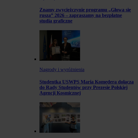
Znamy zwyciężczynie programu „Głowa się
rusza” 2026 – zapraszamy na bezpłatne
studia graficzne
Nagrody i wyróżnienia
Studentka USWPS Maria Komędera dołącza
do Rady Studentów przy Prezesie Polskiej
Agencji Kosmicznej