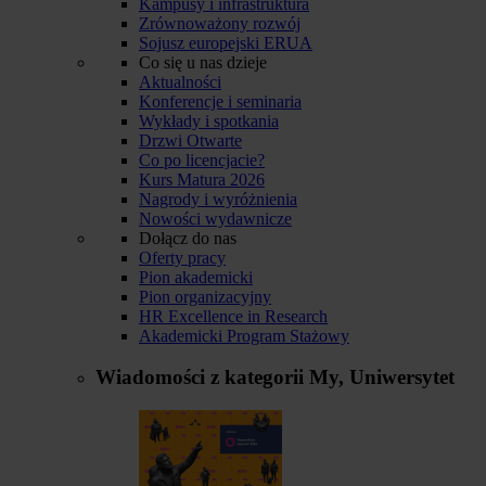
Kampusy i infrastruktura
Zrównoważony rozwój
Sojusz europejski ERUA
Co się u nas dzieje
Aktualności
Konferencje i seminaria
Wykłady i spotkania
Drzwi Otwarte
Co po licencjacie?
Kurs Matura 2026
Nagrody i wyróżnienia
Nowości wydawnicze
Dołącz do nas
Oferty pracy
Pion akademicki
Pion organizacyjny
HR Excellence in Research
Akademicki Program Stażowy
Wiadomości z kategorii
My, Uniwersytet