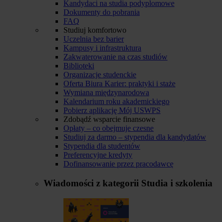
Kandydaci na studia podyplomowe
Dokumenty do pobrania
FAQ
Studiuj komfortowo
Uczelnia bez barier
Kampusy i infrastruktura
Zakwaterowanie na czas studiów
Biblioteki
Organizacje studenckie
Oferta Biura Karier: praktyki i staże
Wymiana międzynarodowa
Kalendarium roku akademickiego
Pobierz aplikację Mój USWPS
Zdobądź wsparcie finansowe
Opłaty – co obejmuje czesne
Studiuj za darmo – stypendia dla kandydatów
Stypendia dla studentów
Preferencyjne kredyty
Dofinansowanie przez pracodawcę
Wiadomości z kategorii
Studia i szkolenia