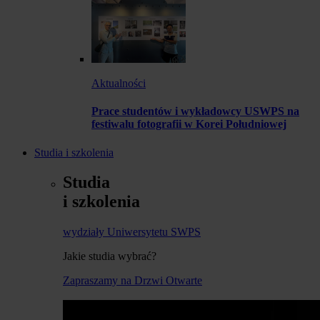
Aktualności
Prace studentów i wykładowcy USWPS na
festiwalu fotografii w Korei Południowej
Studia i szkolenia
Studia
i szkolenia
wydziały Uniwersytetu SWPS
Jakie studia wybrać?
Zapraszamy na Drzwi Otwarte