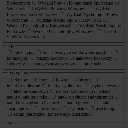
Społecznych
Wydział Prawa i Komunikacji Społecznej we
Wrocławiu
Wydział Prawa w Warszawie
Wydział
Projektowania w Warszawie
Wydział Psychologii i Prawa
w Poznaniu
Wydział Psychologii w Katowicach
Wydział Psychologii w Katowicach
Wydział Psychologii w
Krakowie
Wydział Psychologii w Warszawie
Zakład
Studiów Azjatyckich
typ:
aplikacyjny
finansowany ze środków europejskich
komercyjny
międzynarodowy
naukowo-badawczy
społeczny
strategiczno-rozwojowy
studencki
dyscyplina:
ekonomia i finanse
filozofia
historia
interdyscyplinarne
interdyscyplinarny
językoznawstwo
literaturoznawstwo
nauki o komunikacji i mediach
nauki o kulturze i religii
nauki o polityce i administracji
nauki o zarządzaniu i jakości
nauki prawne
nauki
socjologiczne
nie dotyczy
psychiatria
psychologia
sztuki plastyczne i konserwacja dzieł sztuki
status: