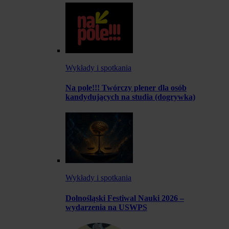
Wykłady i spotkania
Na pole!!! Twórczy plener dla osób
kandydujących na studia (dogrywka)
Wykłady i spotkania
Dolnośląski Festiwal Nauki 2026 –
wydarzenia na USWPS