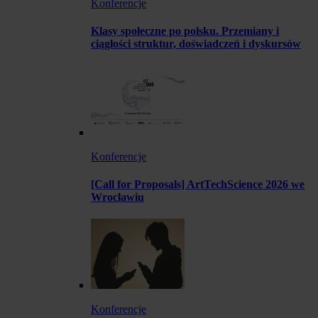
Konferencje
Klasy społeczne po polsku. Przemiany i
ciągłości struktur, doświadczeń i dyskursów
Konferencje
[Call for Proposals] ArtTechScience 2026 we
Wrocławiu
Konferencje