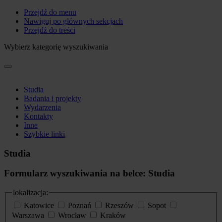
Przejdź do menu
Nawiguj po głównych sekcjach
Przejdź do treści
Wybierz kategorię wyszukiwania
Studia
Badania i projekty
Wydarzenia
Kontakty
Inne
Szybkie linki
Studia
Formularz wyszukiwania na belce: Studia
lokalizacja:
Katowice
Poznań
Rzeszów
Sopot
Warszawa
Wrocław
Kraków