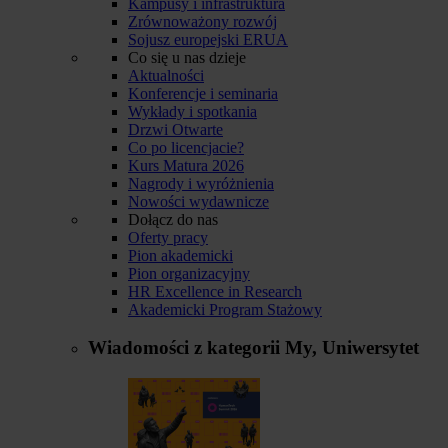
Kampusy i infrastruktura
Zrównoważony rozwój
Sojusz europejski ERUA
Co się u nas dzieje
Aktualności
Konferencje i seminaria
Wykłady i spotkania
Drzwi Otwarte
Co po licencjacie?
Kurs Matura 2026
Nagrody i wyróżnienia
Nowości wydawnicze
Dołącz do nas
Oferty pracy
Pion akademicki
Pion organizacyjny
HR Excellence in Research
Akademicki Program Stażowy
Wiadomości z kategorii
My, Uniwersytet