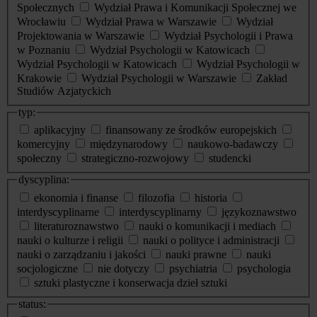
Społecznych
Wydział Prawa i Komunikacji Społecznej we
Wrocławiu
Wydział Prawa w Warszawie
Wydział
Projektowania w Warszawie
Wydział Psychologii i Prawa
w Poznaniu
Wydział Psychologii w Katowicach
Wydział Psychologii w Katowicach
Wydział Psychologii w
Krakowie
Wydział Psychologii w Warszawie
Zakład
Studiów Azjatyckich
typ:
aplikacyjny
finansowany ze środków europejskich
komercyjny
międzynarodowy
naukowo-badawczy
społeczny
strategiczno-rozwojowy
studencki
dyscyplina:
ekonomia i finanse
filozofia
historia
interdyscyplinarne
interdyscyplinarny
językoznawstwo
literaturoznawstwo
nauki o komunikacji i mediach
nauki o kulturze i religii
nauki o polityce i administracji
nauki o zarządzaniu i jakości
nauki prawne
nauki
socjologiczne
nie dotyczy
psychiatria
psychologia
sztuki plastyczne i konserwacja dzieł sztuki
status: