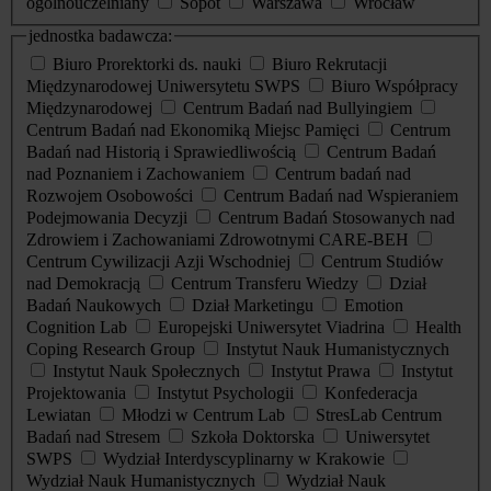
ogólnouczelniany
Sopot
Warszawa
Wrocław
jednostka badawcza:
Biuro Prorektorki ds. nauki
Biuro Rekrutacji
Międzynarodowej Uniwersytetu SWPS
Biuro Współpracy
Międzynarodowej
Centrum Badań nad Bullyingiem
Centrum Badań nad Ekonomiką Miejsc Pamięci
Centrum
Badań nad Historią i Sprawiedliwością
Centrum Badań
nad Poznaniem i Zachowaniem
Centrum badań nad
Rozwojem Osobowości
Centrum Badań nad Wspieraniem
Podejmowania Decyzji
Centrum Badań Stosowanych nad
Zdrowiem i Zachowaniami Zdrowotnymi CARE-BEH
Centrum Cywilizacji Azji Wschodniej
Centrum Studiów
nad Demokracją
Centrum Transferu Wiedzy
Dział
Badań Naukowych
Dział Marketingu
Emotion
Cognition Lab
Europejski Uniwersytet Viadrina
Health
Coping Research Group
Instytut Nauk Humanistycznych
Instytut Nauk Społecznych
Instytut Prawa
Instytut
Projektowania
Instytut Psychologii
Konfederacja
Lewiatan
Młodzi w Centrum Lab
StresLab Centrum
Badań nad Stresem
Szkoła Doktorska
Uniwersytet
SWPS
Wydział Interdyscyplinarny w Krakowie
Wydział Nauk Humanistycznych
Wydział Nauk