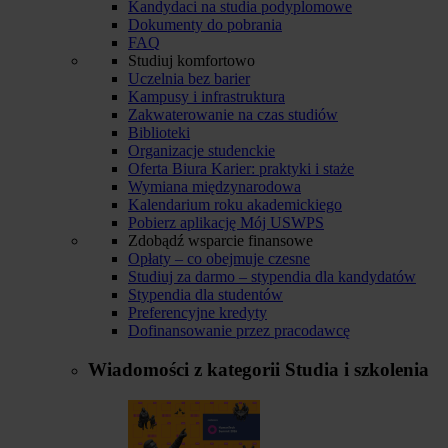
Kandydaci na studia podyplomowe
Dokumenty do pobrania
FAQ
Studiuj komfortowo
Uczelnia bez barier
Kampusy i infrastruktura
Zakwaterowanie na czas studiów
Biblioteki
Organizacje studenckie
Oferta Biura Karier: praktyki i staże
Wymiana międzynarodowa
Kalendarium roku akademickiego
Pobierz aplikację Mój USWPS
Zdobądź wsparcie finansowe
Opłaty – co obejmuje czesne
Studiuj za darmo – stypendia dla kandydatów
Stypendia dla studentów
Preferencyjne kredyty
Dofinansowanie przez pracodawcę
Wiadomości z kategorii
Studia i szkolenia