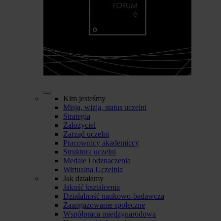
Kim jesteśmy
Misja, wizja, status uczelni
Strategia
Założyciel
Zarząd uczelni
Pracownicy akademiccy
Struktura uczelni
Medale i odznaczenia
Wirtualna Uczelnia
Jak działamy
Jakość kształcenia
Działalność naukowo-badawcza
Zaangażowanie społeczne
Współpraca międzynarodowa