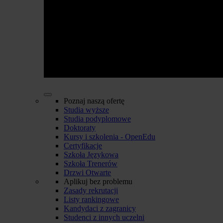
Poznaj naszą ofertę
Studia wyższe
Studia podyplomowe
Doktoraty
Kursy i szkolenia - OpenEdu
Certyfikacje
Szkoła Językowa
Szkoła Trenerów
Drzwi Otwarte
Aplikuj bez problemu
Zasady rekrutacji
Listy rankingowe
Kandydaci z zagranicy
Studenci z innych uczelni