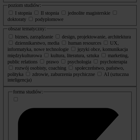
poziom studiów:
I stopnia
II stopnia
jednolite magisterskie
doktoraty
podyplomowe
obszar tematyczny:
biznes, zarządzanie
design, projektowanie, architektura
dziennikarstwo, media
human resources
UX,
informatyka, nowe technologie
języki obce, komunikacja
międzykulturowa
kultura, literatura, sztuka
marketing,
public relations
prawo
psychologia
psychoterapia
rozwój osobisty, coaching
społeczeństwo, państwo,
polityka
zdrowie, zaburzenia psychiczne
AI (sztuczna
inteligencja)
dodatkowe
forma studiów:
informacje
o
studiach