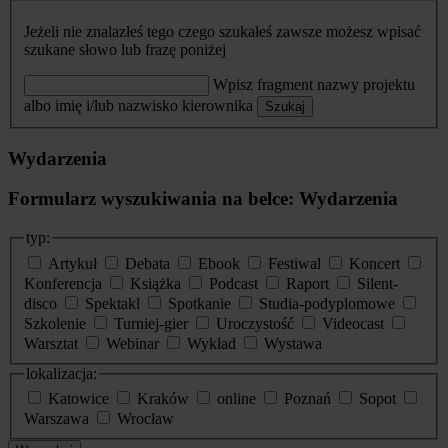
Jeżeli nie znalazłeś tego czego szukałeś zawsze możesz wpisać
szukane słowo lub frazę poniżej
Wpisz fragment nazwy projektu
albo imię i/lub nazwisko kierownika
Szukaj
Wydarzenia
Formularz wyszukiwania na belce: Wydarzenia
typ:
Artykuł
Debata
Ebook
Festiwal
Koncert
Konferencja
Książka
Podcast
Raport
Silent-
disco
Spektakl
Spotkanie
Studia-podyplomowe
Szkolenie
Turniej-gier
Uroczystość
Videocast
Warsztat
Webinar
Wykład
Wystawa
lokalizacja:
Katowice
Kraków
online
Poznań
Sopot
Warszawa
Wrocław