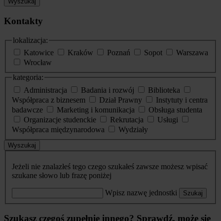
Wyszukaj
Kontakty
lokalizacja:
Katowice
Kraków
Poznań
Sopot
Warszawa
Wrocław
kategoria:
Administracja
Badania i rozwój
Biblioteka
Współpraca z biznesem
Dział Prawny
Instytuty i centra
badawcze
Marketing i komunikacja
Obsługa studenta
Organizacje studenckie
Rekrutacja
Usługi
Współpraca międzynarodowa
Wydziały
Wyszukaj
Jeżeli nie znalazłeś tego czego szukałeś zawsze możesz wpisać
szukane słowo lub frazę poniżej
Wpisz nazwę jednostki
Szukaj
Szukasz czegoś zupełnie innego? Sprawdź, może się