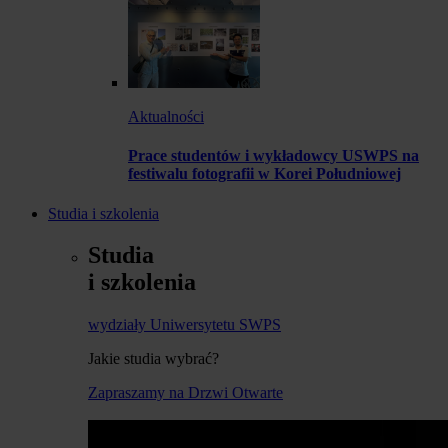
Aktualności
Prace studentów i wykładowcy USWPS na
festiwalu fotografii w Korei Południowej
Studia i szkolenia
Studia
i szkolenia
wydziały Uniwersytetu SWPS
Jakie studia wybrać?
Zapraszamy na Drzwi Otwarte