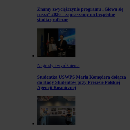
Znamy zwyciężczynie programu „Głowa się
rusza” 2026 – zapraszamy na bezpłatne
studia graficzne
Nagrody i wyróżnienia
Studentka USWPS Maria Komędera dołącza
do Rady Studentów przy Prezesie Polskiej
Agencji Kosmicznej