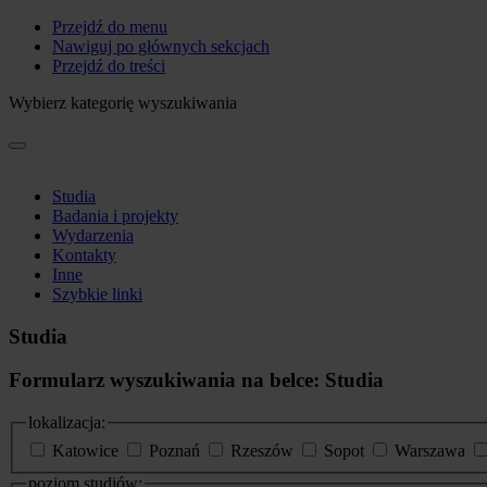
Przejdź do menu
Nawiguj po głównych sekcjach
Przejdź do treści
Wybierz kategorię wyszukiwania
Studia
Badania i projekty
Wydarzenia
Kontakty
Inne
Szybkie linki
Studia
Formularz wyszukiwania na belce: Studia
lokalizacja:
Katowice
Poznań
Rzeszów
Sopot
Warszawa
poziom studiów: