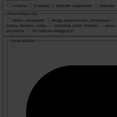
I stopnia
II stopnia
jednolite magisterskie
doktoraty
obszar tematyczny:
biznes, zarządzanie
design, projektowanie, architektura
kultura, literatura, sztuka
marketing, public relations
prawo
psychiczne
AI (sztuczna inteligencja)
dodatkowe
forma studiów:
informacje
o
studiach