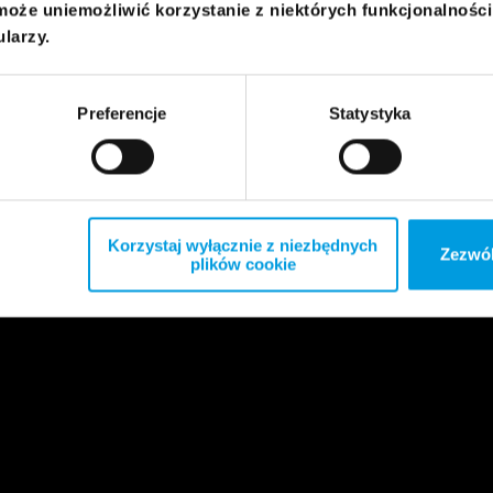
może uniemożliwić korzystanie z niektórych funkcjonalnośc
ularzy.
Preferencje
Statystyka
Korzystaj wyłącznie z niezbędnych
Zezwól
plików cookie