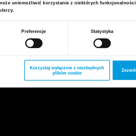
może uniemożliwić korzystanie z niektórych funkcjonalnośc
ularzy.
Preferencje
Statystyka
Korzystaj wyłącznie z niezbędnych
Zezwól
plików cookie