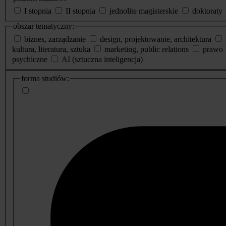
I stopnia
II stopnia
jednolite magisterskie
doktoraty
obszar tematyczny:
biznes, zarządzanie
design, projektowanie, architektura
kultura, literatura, sztuka
marketing, public relations
prawo
psychiczne
AI (sztuczna inteligencja)
dodatkowe
forma studiów:
informacje
o
studiach