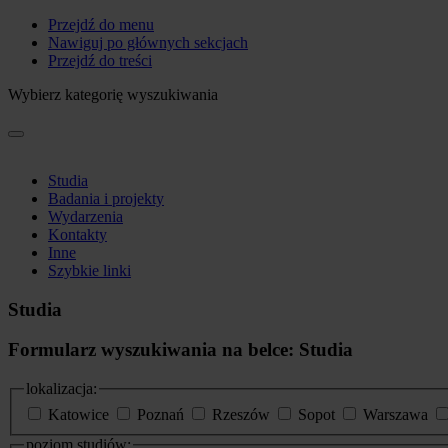
Przejdź do menu
Nawiguj po głównych sekcjach
Przejdź do treści
Wybierz kategorię wyszukiwania
Studia
Badania i projekty
Wydarzenia
Kontakty
Inne
Szybkie linki
Studia
Formularz wyszukiwania na belce: Studia
lokalizacja:
Katowice
Poznań
Rzeszów
Sopot
Warszawa
poziom studiów: