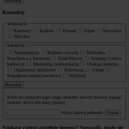
Wyszukaj
Kontakty
lokalizacja:
Katowice
Kraków
Poznań
Sopot
Warszawa
Wrocław
kategoria:
Administracja
Badania i rozwój
Biblioteka
Współpraca z biznesem
Dział Prawny
Instytuty i centra
badawcze
Marketing i komunikacja
Obsługa studenta
Organizacje studenckie
Rekrutacja
Usługi
Współpraca międzynarodowa
Wydziały
Wyszukaj
Jeżeli nie znalazłeś tego czego szukałeś zawsze możesz wpisać
szukane słowo lub frazę poniżej
Wpisz nazwę jednostki
Szukaj
Szukasz czegoś zupełnie innego? Sprawdź, może się