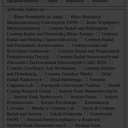
ogólnouczelniany
Sopot
Warszawa
Wrocław
jednostka badawcza:
Biuro Prorektorki ds. nauki
Biuro Rekrutacji
Międzynarodowej Uniwersytetu SWPS
Biuro Współpracy
Międzynarodowej
Centrum Badań nad Bullyingiem
Centrum Badań nad Ekonomiką Miejsc Pamięci
Centrum
Badań nad Historią i Sprawiedliwością
Centrum Badań
nad Poznaniem i Zachowaniem
Centrum badań nad
Rozwojem Osobowości
Centrum Badań nad Wspieraniem
Podejmowania Decyzji
Centrum Badań Stosowanych nad
Zdrowiem i Zachowaniami Zdrowotnymi CARE-BEH
Centrum Cywilizacji Azji Wschodniej
Centrum Studiów
nad Demokracją
Centrum Transferu Wiedzy
Dział
Badań Naukowych
Dział Marketingu
Emotion
Cognition Lab
Europejski Uniwersytet Viadrina
Health
Coping Research Group
Instytut Nauk Humanistycznych
Instytut Nauk Społecznych
Instytut Prawa
Instytut
Projektowania
Instytut Psychologii
Konfederacja
Lewiatan
Młodzi w Centrum Lab
StresLab Centrum
Badań nad Stresem
Szkoła Doktorska
Uniwersytet
SWPS
Wydział Interdyscyplinarny w Krakowie
Wydział Nauk Humanistycznych
Wydział Nauk