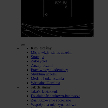
Kim jesteśmy
Misja, wizja, status uczelni
Strategia
Założyciel
Zarząd uczelni
Pracownicy akademiccy
Struktura uczelni
Medale i odznaczenia
Wirtualna Uczelnia
Jak działamy
Jakość kształcenia
Działalność naukowo-badawcza
Zaangażowanie społeczne
Współpraca międzynarodowa