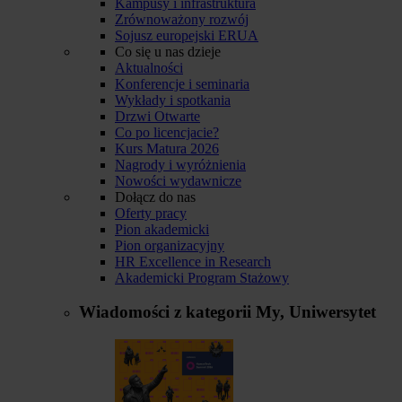
Kampusy i infrastruktura
Zrównoważony rozwój
Sojusz europejski ERUA
Co się u nas dzieje
Aktualności
Konferencje i seminaria
Wykłady i spotkania
Drzwi Otwarte
Co po licencjacie?
Kurs Matura 2026
Nagrody i wyróżnienia
Nowości wydawnicze
Dołącz do nas
Oferty pracy
Pion akademicki
Pion organizacyjny
HR Excellence in Research
Akademicki Program Stażowy
Wiadomości z kategorii
My, Uniwersytet