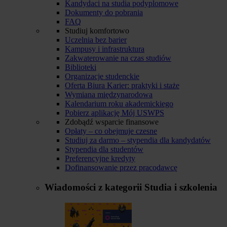
Kandydaci na studia podyplomowe
Dokumenty do pobrania
FAQ
Studiuj komfortowo
Uczelnia bez barier
Kampusy i infrastruktura
Zakwaterowanie na czas studiów
Biblioteki
Organizacje studenckie
Oferta Biura Karier: praktyki i staże
Wymiana międzynarodowa
Kalendarium roku akademickiego
Pobierz aplikację Mój USWPS
Zdobądź wsparcie finansowe
Opłaty – co obejmuje czesne
Studiuj za darmo – stypendia dla kandydatów
Stypendia dla studentów
Preferencyjne kredyty
Dofinansowanie przez pracodawcę
Wiadomości z kategorii
Studia i szkolenia