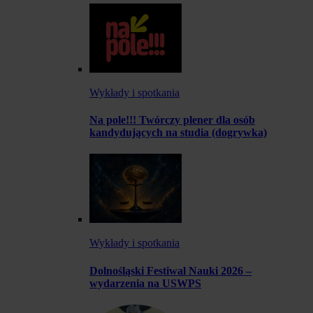
Wykłady i spotkania
Na pole!!! Twórczy plener dla osób
kandydujących na studia (dogrywka)
Wykłady i spotkania
Dolnośląski Festiwal Nauki 2026 –
wydarzenia na USWPS