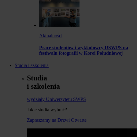
Aktualności
Prace studentów i wykładowcy USWPS na
festiwalu fotografii w Korei Południowej
Studia i szkolenia
Studia
i szkolenia
wydziały Uniwersytetu SWPS
Jakie studia wybrać?
Zapraszamy na Drzwi Otwarte