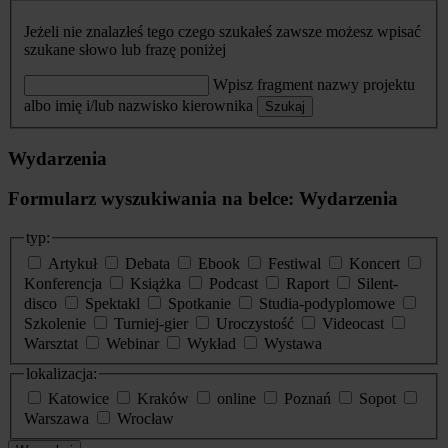
Jeżeli nie znalazłeś tego czego szukałeś zawsze możesz wpisać
szukane słowo lub frazę poniżej
Wpisz fragment nazwy projektu
albo imię i/lub nazwisko kierownika
Szukaj
Wydarzenia
Formularz wyszukiwania na belce: Wydarzenia
typ:
Artykuł
Debata
Ebook
Festiwal
Koncert
Konferencja
Książka
Podcast
Raport
Silent-
disco
Spektakl
Spotkanie
Studia-podyplomowe
Szkolenie
Turniej-gier
Uroczystość
Videocast
Warsztat
Webinar
Wykład
Wystawa
lokalizacja:
Katowice
Kraków
online
Poznań
Sopot
Warszawa
Wrocław