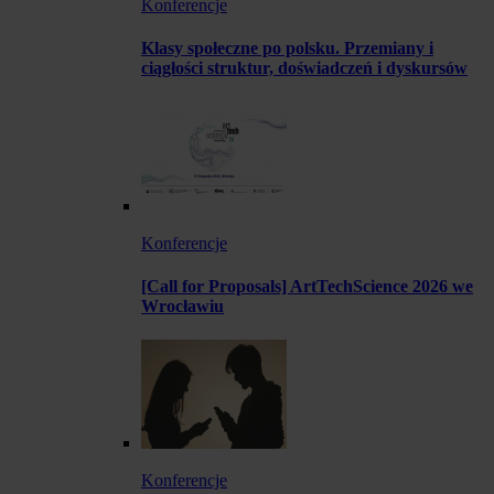
Konferencje
Klasy społeczne po polsku. Przemiany i
ciągłości struktur, doświadczeń i dyskursów
Konferencje
[Call for Proposals] ArtTechScience 2026 we
Wrocławiu
Konferencje