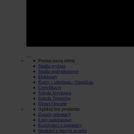
Poznaj naszą ofertę
Studia wyższe
Studia podyplomowe
Doktoraty
Kursy i szkolenia - OpenEdu
Certyfikacje
Szkoła Językowa
Szkoła Trenerów
Drzwi Otwarte
Aplikuj bez problemu
Zasady rekrutacji
Listy rankingowe
Kandydaci z zagranicy
Studenci z innych uczelni