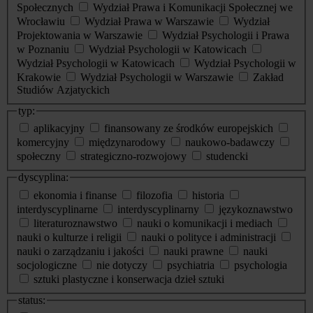
Społecznych
Wydział Prawa i Komunikacji Społecznej we
Wrocławiu
Wydział Prawa w Warszawie
Wydział
Projektowania w Warszawie
Wydział Psychologii i Prawa
w Poznaniu
Wydział Psychologii w Katowicach
Wydział Psychologii w Katowicach
Wydział Psychologii w
Krakowie
Wydział Psychologii w Warszawie
Zakład
Studiów Azjatyckich
typ:
aplikacyjny
finansowany ze środków europejskich
komercyjny
międzynarodowy
naukowo-badawczy
społeczny
strategiczno-rozwojowy
studencki
dyscyplina:
ekonomia i finanse
filozofia
historia
interdyscyplinarne
interdyscyplinarny
językoznawstwo
literaturoznawstwo
nauki o komunikacji i mediach
nauki o kulturze i religii
nauki o polityce i administracji
nauki o zarządzaniu i jakości
nauki prawne
nauki
socjologiczne
nie dotyczy
psychiatria
psychologia
sztuki plastyczne i konserwacja dzieł sztuki
status: