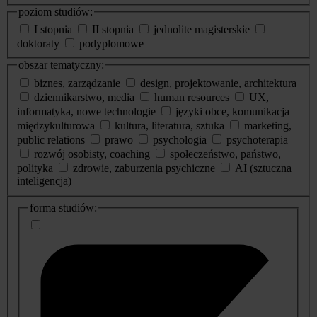
poziom studiów:
I stopnia
II stopnia
jednolite magisterskie
doktoraty
podyplomowe
obszar tematyczny:
biznes, zarządzanie
design, projektowanie, architektura
dziennikarstwo, media
human resources
UX,
informatyka, nowe technologie
języki obce, komunikacja
międzykulturowa
kultura, literatura, sztuka
marketing,
public relations
prawo
psychologia
psychoterapia
rozwój osobisty, coaching
społeczeństwo, państwo,
polityka
zdrowie, zaburzenia psychiczne
AI (sztuczna
inteligencja)
dodatkowe
forma studiów:
informacje
o
studiach