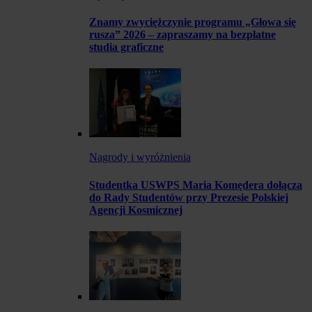
Znamy zwyciężczynie programu „Głowa się
rusza” 2026 – zapraszamy na bezpłatne
studia graficzne
Nagrody i wyróżnienia
Studentka USWPS Maria Komędera dołącza
do Rady Studentów przy Prezesie Polskiej
Agencji Kosmicznej