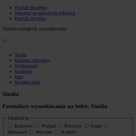
Przejdź do menu
Nawiguj po głównych sekcjach
Przejdź do treści
Wybierz kategorię wyszukiwania
Studia
Badania i projekty
Wydarzenia
Kontakty
Inne
Szybkie linki
Studia
Formularz wyszukiwania na belce: Studia
lokalizacja:
Katowice
Poznań
Rzeszów
Sopot
Warszawa
Wrocław
Kraków