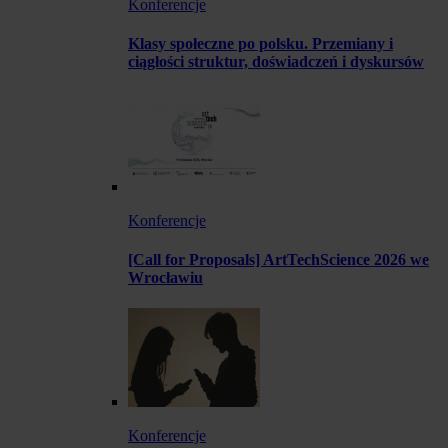
Konferencje
Klasy społeczne po polsku. Przemiany i
ciągłości struktur, doświadczeń i dyskursów
Konferencje
[Call for Proposals] ArtTechScience 2026 we
Wrocławiu
Konferencje