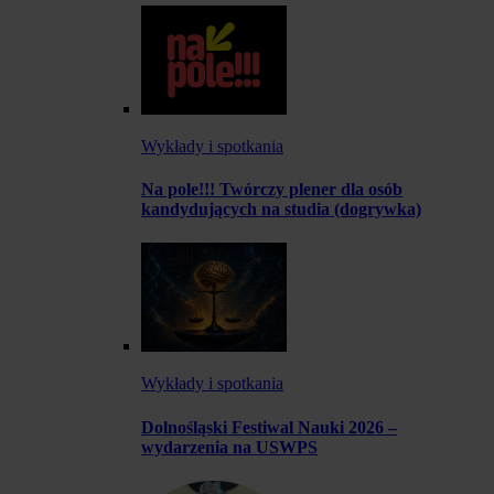
Wykłady i spotkania
Na pole!!! Twórczy plener dla osób
kandydujących na studia (dogrywka)
Wykłady i spotkania
Dolnośląski Festiwal Nauki 2026 –
wydarzenia na USWPS