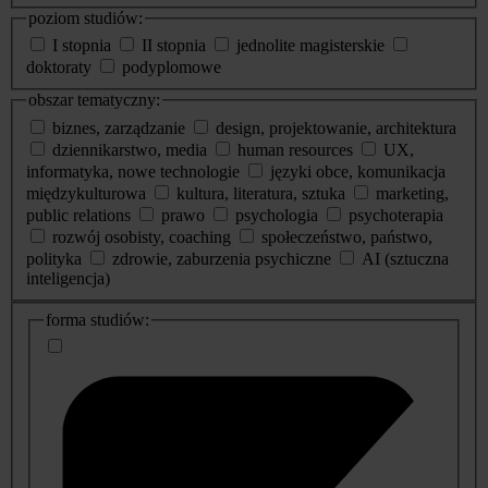
poziom studiów:
I stopnia
II stopnia
jednolite magisterskie
doktoraty
podyplomowe
obszar tematyczny:
biznes, zarządzanie
design, projektowanie, architektura
dziennikarstwo, media
human resources
UX,
informatyka, nowe technologie
języki obce, komunikacja
międzykulturowa
kultura, literatura, sztuka
marketing,
public relations
prawo
psychologia
psychoterapia
rozwój osobisty, coaching
społeczeństwo, państwo,
polityka
zdrowie, zaburzenia psychiczne
AI (sztuczna
inteligencja)
dodatkowe
forma studiów:
informacje
o
studiach