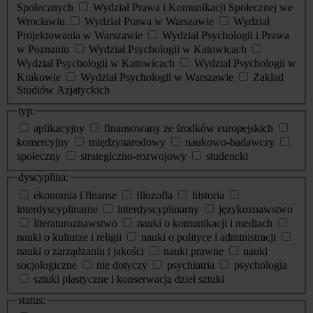
Społecznych
Wydział Prawa i Komunikacji Społecznej we
Wrocławiu
Wydział Prawa w Warszawie
Wydział
Projektowania w Warszawie
Wydział Psychologii i Prawa
w Poznaniu
Wydział Psychologii w Katowicach
Wydział Psychologii w Katowicach
Wydział Psychologii w
Krakowie
Wydział Psychologii w Warszawie
Zakład
Studiów Azjatyckich
typ:
aplikacyjny
finansowany ze środków europejskich
komercyjny
międzynarodowy
naukowo-badawczy
społeczny
strategiczno-rozwojowy
studencki
dyscyplina:
ekonomia i finanse
filozofia
historia
interdyscyplinarne
interdyscyplinarny
językoznawstwo
literaturoznawstwo
nauki o komunikacji i mediach
nauki o kulturze i religii
nauki o polityce i administracji
nauki o zarządzaniu i jakości
nauki prawne
nauki
socjologiczne
nie dotyczy
psychiatria
psychologia
sztuki plastyczne i konserwacja dzieł sztuki
status: