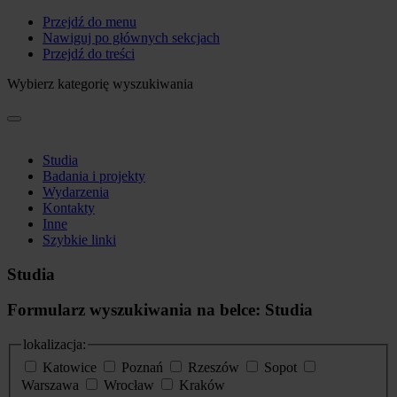
Przejdź do menu
Nawiguj po głównych sekcjach
Przejdź do treści
Wybierz kategorię wyszukiwania
Studia
Badania i projekty
Wydarzenia
Kontakty
Inne
Szybkie linki
Studia
Formularz wyszukiwania na belce: Studia
lokalizacja:
Katowice
Poznań
Rzeszów
Sopot
Warszawa
Wrocław
Kraków