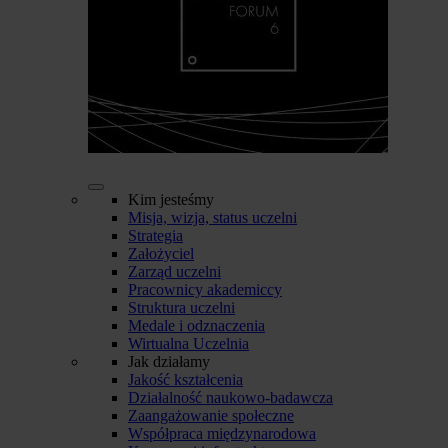
Kim jesteśmy
Misja, wizja, status uczelni
Strategia
Założyciel
Zarząd uczelni
Pracownicy akademiccy
Struktura uczelni
Medale i odznaczenia
Wirtualna Uczelnia
Jak działamy
Jakość kształcenia
Działalność naukowo-badawcza
Zaangażowanie społeczne
Współpraca międzynarodowa