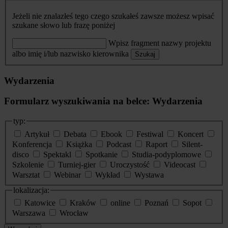
Jeżeli nie znalazłeś tego czego szukałeś zawsze możesz wpisać
szukane słowo lub frazę poniżej
Wpisz fragment nazwy projektu
albo imię i/lub nazwisko kierownika
Szukaj
Wydarzenia
Formularz wyszukiwania na belce: Wydarzenia
typ:
Artykuł
Debata
Ebook
Festiwal
Koncert
Konferencja
Książka
Podcast
Raport
Silent-
disco
Spektakl
Spotkanie
Studia-podyplomowe
Szkolenie
Turniej-gier
Uroczystość
Videocast
Warsztat
Webinar
Wykład
Wystawa
lokalizacja:
Katowice
Kraków
online
Poznań
Sopot
Warszawa
Wrocław