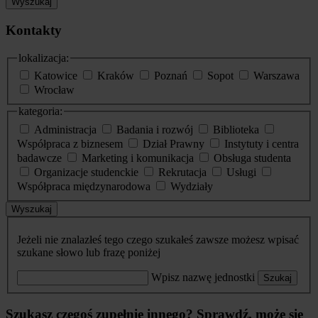
Wyszukaj
Kontakty
lokalizacja:
Katowice
Kraków
Poznań
Sopot
Warszawa
Wrocław
kategoria:
Administracja
Badania i rozwój
Biblioteka
Współpraca z biznesem
Dział Prawny
Instytuty i centra
badawcze
Marketing i komunikacja
Obsługa studenta
Organizacje studenckie
Rekrutacja
Usługi
Współpraca międzynarodowa
Wydziały
Wyszukaj
Jeżeli nie znalazłeś tego czego szukałeś zawsze możesz wpisać
szukane słowo lub frazę poniżej
Wpisz nazwę jednostki
Szukaj
Szukasz czegoś zupełnie innego? Sprawdź, może się