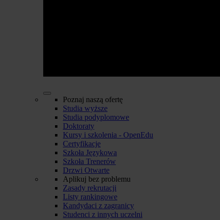
Poznaj naszą ofertę
Studia wyższe
Studia podyplomowe
Doktoraty
Kursy i szkolenia - OpenEdu
Certyfikacje
Szkoła Językowa
Szkoła Trenerów
Drzwi Otwarte
Aplikuj bez problemu
Zasady rekrutacji
Listy rankingowe
Kandydaci z zagranicy
Studenci z innych uczelni