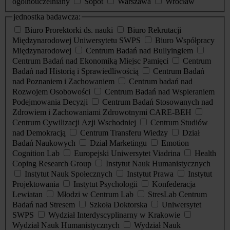
ogólnouczelniany
Sopot
Warszawa
Wrocław
jednostka badawcza:
Biuro Prorektorki ds. nauki
Biuro Rekrutacji
Międzynarodowej Uniwersytetu SWPS
Biuro Współpracy
Międzynarodowej
Centrum Badań nad Bullyingiem
Centrum Badań nad Ekonomiką Miejsc Pamięci
Centrum
Badań nad Historią i Sprawiedliwością
Centrum Badań
nad Poznaniem i Zachowaniem
Centrum badań nad
Rozwojem Osobowości
Centrum Badań nad Wspieraniem
Podejmowania Decyzji
Centrum Badań Stosowanych nad
Zdrowiem i Zachowaniami Zdrowotnymi CARE-BEH
Centrum Cywilizacji Azji Wschodniej
Centrum Studiów
nad Demokracją
Centrum Transferu Wiedzy
Dział
Badań Naukowych
Dział Marketingu
Emotion
Cognition Lab
Europejski Uniwersytet Viadrina
Health
Coping Research Group
Instytut Nauk Humanistycznych
Instytut Nauk Społecznych
Instytut Prawa
Instytut
Projektowania
Instytut Psychologii
Konfederacja
Lewiatan
Młodzi w Centrum Lab
StresLab Centrum
Badań nad Stresem
Szkoła Doktorska
Uniwersytet
SWPS
Wydział Interdyscyplinarny w Krakowie
Wydział Nauk Humanistycznych
Wydział Nauk