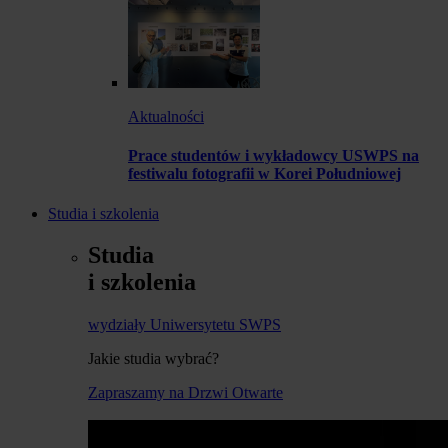
Aktualności
Prace studentów i wykładowcy USWPS na
festiwalu fotografii w Korei Południowej
Studia i szkolenia
Studia
i szkolenia
wydziały Uniwersytetu SWPS
Jakie studia wybrać?
Zapraszamy na Drzwi Otwarte