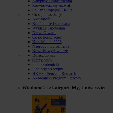
Kampusy i infrastruktura
Zrównoważony rozwój
Sojusz europejski ERUA
Co się u nas dzieje
Aktualności
Konferencje i seminaria
Wykłady i spotkania
Drzwi Otwarte
Co po licencjacie?
Kurs Matura 2026
Nagrody i wyróżnienia
Nowości wydawnicze
Dołącz do nas
Oferty pracy
Pion akademicki
Pion organizacyjny
HR Excellence in Research
Akademicki Program Stażowy
Wiadomości z kategorii
My, Uniwersytet