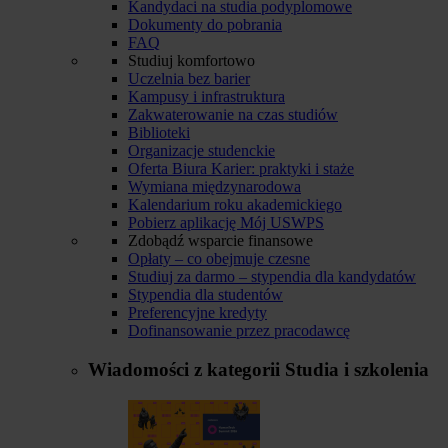
Kandydaci na studia podyplomowe
Dokumenty do pobrania
FAQ
Studiuj komfortowo
Uczelnia bez barier
Kampusy i infrastruktura
Zakwaterowanie na czas studiów
Biblioteki
Organizacje studenckie
Oferta Biura Karier: praktyki i staże
Wymiana międzynarodowa
Kalendarium roku akademickiego
Pobierz aplikację Mój USWPS
Zdobądź wsparcie finansowe
Opłaty – co obejmuje czesne
Studiuj za darmo – stypendia dla kandydatów
Stypendia dla studentów
Preferencyjne kredyty
Dofinansowanie przez pracodawcę
Wiadomości z kategorii
Studia i szkolenia