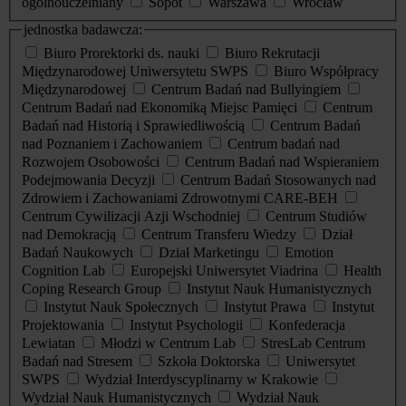
ogólnouczelniany
Sopot
Warszawa
Wrocław
jednostka badawcza:
Biuro Prorektorki ds. nauki
Biuro Rekrutacji
Międzynarodowej Uniwersytetu SWPS
Biuro Współpracy
Międzynarodowej
Centrum Badań nad Bullyingiem
Centrum Badań nad Ekonomiką Miejsc Pamięci
Centrum
Badań nad Historią i Sprawiedliwością
Centrum Badań
nad Poznaniem i Zachowaniem
Centrum badań nad
Rozwojem Osobowości
Centrum Badań nad Wspieraniem
Podejmowania Decyzji
Centrum Badań Stosowanych nad
Zdrowiem i Zachowaniami Zdrowotnymi CARE-BEH
Centrum Cywilizacji Azji Wschodniej
Centrum Studiów
nad Demokracją
Centrum Transferu Wiedzy
Dział
Badań Naukowych
Dział Marketingu
Emotion
Cognition Lab
Europejski Uniwersytet Viadrina
Health
Coping Research Group
Instytut Nauk Humanistycznych
Instytut Nauk Społecznych
Instytut Prawa
Instytut
Projektowania
Instytut Psychologii
Konfederacja
Lewiatan
Młodzi w Centrum Lab
StresLab Centrum
Badań nad Stresem
Szkoła Doktorska
Uniwersytet
SWPS
Wydział Interdyscyplinarny w Krakowie
Wydział Nauk Humanistycznych
Wydział Nauk