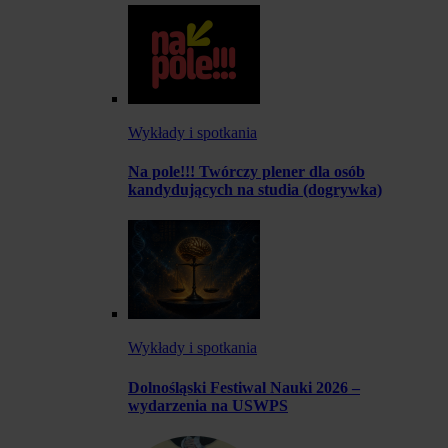
Wykłady i spotkania
Na pole!!! Twórczy plener dla osób
kandydujących na studia (dogrywka)
Wykłady i spotkania
Dolnośląski Festiwal Nauki 2026 –
wydarzenia na USWPS