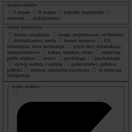
poziom studiów:
I stopnia
II stopnia
jednolite magisterskie
doktoraty
podyplomowe
obszar tematyczny:
biznes, zarządzanie
design, projektowanie, architektura
dziennikarstwo, media
human resources
UX,
informatyka, nowe technologie
języki obce, komunikacja
międzykulturowa
kultura, literatura, sztuka
marketing,
public relations
prawo
psychologia
psychoterapia
rozwój osobisty, coaching
społeczeństwo, państwo,
polityka
zdrowie, zaburzenia psychiczne
AI (sztuczna
inteligencja)
dodatkowe
forma studiów:
informacje
o
studiach