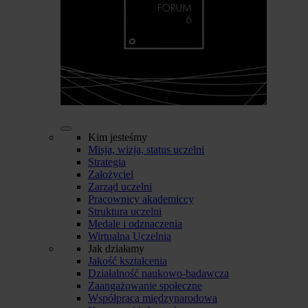
Kim jesteśmy
Misja, wizja, status uczelni
Strategia
Założyciel
Zarząd uczelni
Pracownicy akademiccy
Struktura uczelni
Medale i odznaczenia
Wirtualna Uczelnia
Jak działamy
Jakość kształcenia
Działalność naukowo-badawcza
Zaangażowanie społeczne
Współpraca międzynarodowa