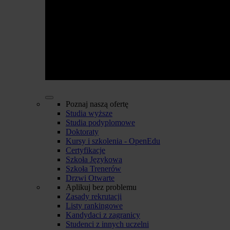
Poznaj naszą ofertę
Studia wyższe
Studia podyplomowe
Doktoraty
Kursy i szkolenia - OpenEdu
Certyfikacje
Szkoła Językowa
Szkoła Trenerów
Drzwi Otwarte
Aplikuj bez problemu
Zasady rekrutacji
Listy rankingowe
Kandydaci z zagranicy
Studenci z innych uczelni