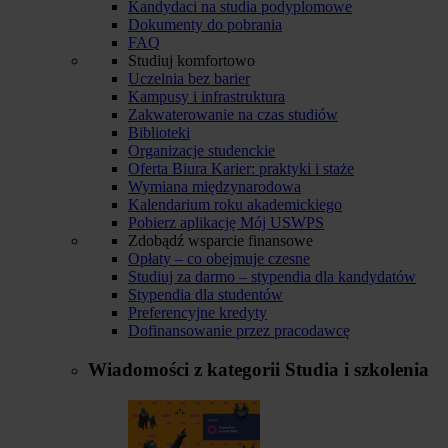
Kandydaci na studia podyplomowe
Dokumenty do pobrania
FAQ
Studiuj komfortowo
Uczelnia bez barier
Kampusy i infrastruktura
Zakwaterowanie na czas studiów
Biblioteki
Organizacje studenckie
Oferta Biura Karier: praktyki i staże
Wymiana międzynarodowa
Kalendarium roku akademickiego
Pobierz aplikację Mój USWPS
Zdobądź wsparcie finansowe
Opłaty – co obejmuje czesne
Studiuj za darmo – stypendia dla kandydatów
Stypendia dla studentów
Preferencyjne kredyty
Dofinansowanie przez pracodawcę
Wiadomości z kategorii
Studia i szkolenia