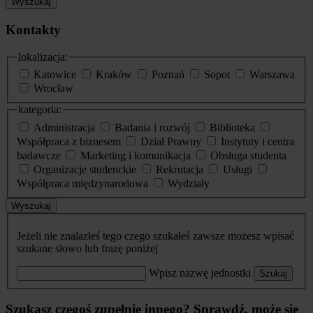
Wyszukaj
Kontakty
lokalizacja:
Katowice
Kraków
Poznań
Sopot
Warszawa
Wrocław
kategoria:
Administracja
Badania i rozwój
Biblioteka
Współpraca z biznesem
Dział Prawny
Instytuty i centra
badawcze
Marketing i komunikacja
Obsługa studenta
Organizacje studenckie
Rekrutacja
Usługi
Współpraca międzynarodowa
Wydziały
Wyszukaj
Jeżeli nie znalazłeś tego czego szukałeś zawsze możesz wpisać
szukane słowo lub frazę poniżej
Wpisz nazwę jednostki
Szukaj
Szukasz czegoś zupełnie innego? Sprawdź, może się