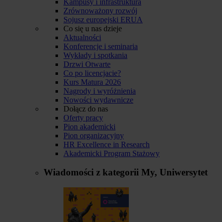
Kampusy i infrastruktura
Zrównoważony rozwój
Sojusz europejski ERUA
Co się u nas dzieje
Aktualności
Konferencje i seminaria
Wykłady i spotkania
Drzwi Otwarte
Co po licencjacie?
Kurs Matura 2026
Nagrody i wyróżnienia
Nowości wydawnicze
Dołącz do nas
Oferty pracy
Pion akademicki
Pion organizacyjny
HR Excellence in Research
Akademicki Program Stażowy
Wiadomości z kategorii
My, Uniwersytet