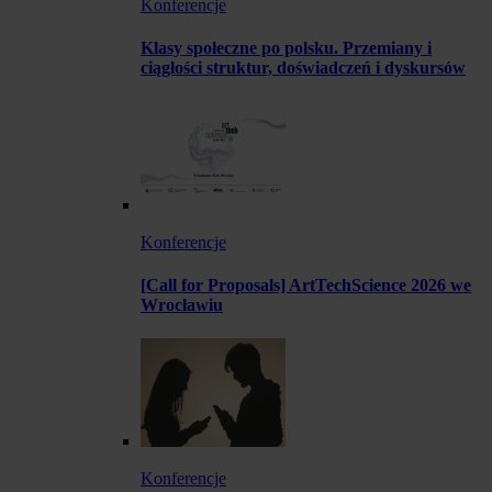
Konferencje
Klasy społeczne po polsku. Przemiany i
ciągłości struktur, doświadczeń i dyskursów
Konferencje
[Call for Proposals] ArtTechScience 2026 we
Wrocławiu
Konferencje