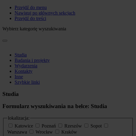
Przejdź do menu
Nawiguj po głównych sekcjach
Przejdź do treści
Wybierz kategorię wyszukiwania
Studia
Badania i projekty
Wydarzenia
Kontakty
Inne
Szybkie linki
Studia
Formularz wyszukiwania na belce: Studia
lokalizacja:
Katowice
Poznań
Rzeszów
Sopot
Warszawa
Wrocław
Kraków