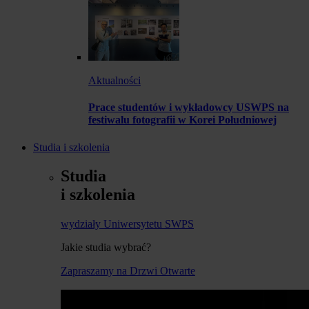
Aktualności
Prace studentów i wykładowcy USWPS na
festiwalu fotografii w Korei Południowej
Studia i szkolenia
Studia
i szkolenia
wydziały Uniwersytetu SWPS
Jakie studia wybrać?
Zapraszamy na Drzwi Otwarte