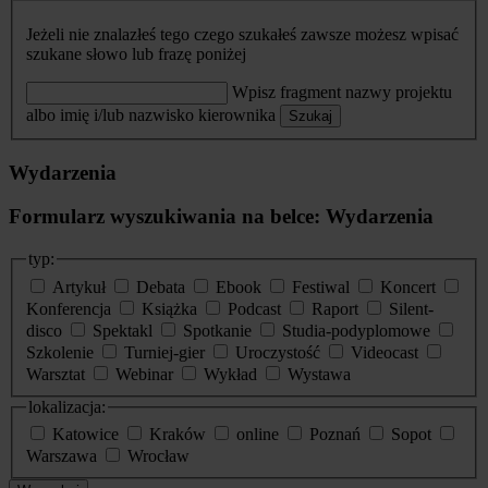
Jeżeli nie znalazłeś tego czego szukałeś zawsze możesz wpisać
szukane słowo lub frazę poniżej
Wpisz fragment nazwy projektu
albo imię i/lub nazwisko kierownika
Szukaj
Wydarzenia
Formularz wyszukiwania na belce: Wydarzenia
typ:
Artykuł
Debata
Ebook
Festiwal
Koncert
Konferencja
Książka
Podcast
Raport
Silent-
disco
Spektakl
Spotkanie
Studia-podyplomowe
Szkolenie
Turniej-gier
Uroczystość
Videocast
Warsztat
Webinar
Wykład
Wystawa
lokalizacja:
Katowice
Kraków
online
Poznań
Sopot
Warszawa
Wrocław