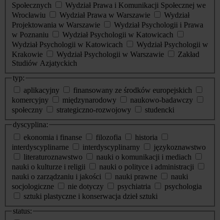
Społecznych
Wydział Prawa i Komunikacji Społecznej we
Wrocławiu
Wydział Prawa w Warszawie
Wydział
Projektowania w Warszawie
Wydział Psychologii i Prawa
w Poznaniu
Wydział Psychologii w Katowicach
Wydział Psychologii w Katowicach
Wydział Psychologii w
Krakowie
Wydział Psychologii w Warszawie
Zakład
Studiów Azjatyckich
typ:
aplikacyjny
finansowany ze środków europejskich
komercyjny
międzynarodowy
naukowo-badawczy
społeczny
strategiczno-rozwojowy
studencki
dyscyplina:
ekonomia i finanse
filozofia
historia
interdyscyplinarne
interdyscyplinarny
językoznawstwo
literaturoznawstwo
nauki o komunikacji i mediach
nauki o kulturze i religii
nauki o polityce i administracji
nauki o zarządzaniu i jakości
nauki prawne
nauki
socjologiczne
nie dotyczy
psychiatria
psychologia
sztuki plastyczne i konserwacja dzieł sztuki
status: