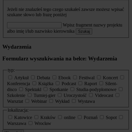
Jeżeli nie znalazłeś tego czego szukałeś zawsze możesz wpisać
szukane słowo lub frazę poniżej
Wpisz fragment nazwy projektu
albo imię i/lub nazwisko kierownika
Szukaj
Wydarzenia
Formularz wyszukiwania na belce: Wydarzenia
typ:
Artykuł
Debata
Ebook
Festiwal
Koncert
Konferencja
Książka
Podcast
Raport
Silent-
disco
Spektakl
Spotkanie
Studia-podyplomowe
Szkolenie
Turniej-gier
Uroczystość
Videocast
Warsztat
Webinar
Wykład
Wystawa
lokalizacja:
Katowice
Kraków
online
Poznań
Sopot
Warszawa
Wrocław