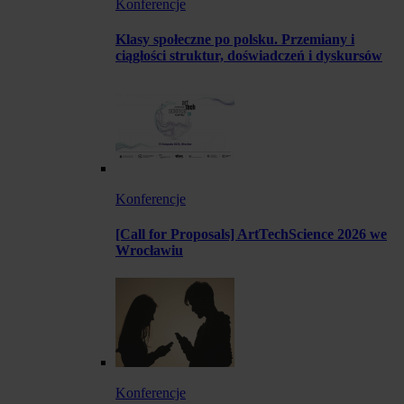
Konferencje
Klasy społeczne po polsku. Przemiany i
ciągłości struktur, doświadczeń i dyskursów
Konferencje
[Call for Proposals] ArtTechScience 2026 we
Wrocławiu
Konferencje