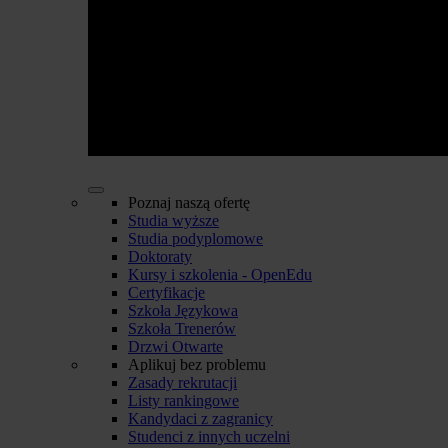
Poznaj naszą ofertę
Studia wyższe
Studia podyplomowe
Doktoraty
Kursy i szkolenia - OpenEdu
Certyfikacje
Szkoła Językowa
Szkoła Trenerów
Drzwi Otwarte
Aplikuj bez problemu
Zasady rekrutacji
Listy rankingowe
Kandydaci z zagranicy
Studenci z innych uczelni