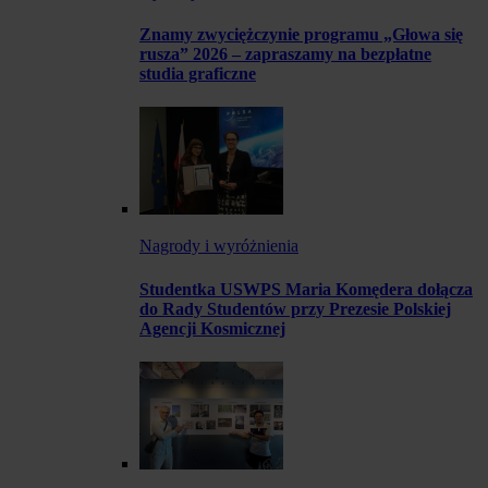
Znamy zwyciężczynie programu „Głowa się
rusza” 2026 – zapraszamy na bezpłatne
studia graficzne
Nagrody i wyróżnienia
Studentka USWPS Maria Komędera dołącza
do Rady Studentów przy Prezesie Polskiej
Agencji Kosmicznej