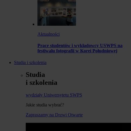
Aktualności
Prace studentów i wykładowcy USWPS na
festiwalu fotografii w Korei Południowej
Studia i szkolenia
Studia
i szkolenia
wydziały Uniwersytetu SWPS
Jakie studia wybrać?
Zapraszamy na Drzwi Otwarte