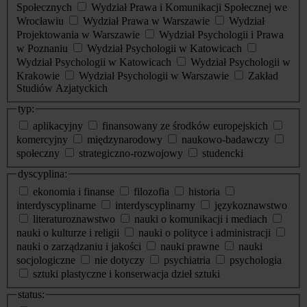
Społecznych
Wydział Prawa i Komunikacji Społecznej we
Wrocławiu
Wydział Prawa w Warszawie
Wydział
Projektowania w Warszawie
Wydział Psychologii i Prawa
w Poznaniu
Wydział Psychologii w Katowicach
Wydział Psychologii w Katowicach
Wydział Psychologii w
Krakowie
Wydział Psychologii w Warszawie
Zakład
Studiów Azjatyckich
typ:
aplikacyjny
finansowany ze środków europejskich
komercyjny
międzynarodowy
naukowo-badawczy
społeczny
strategiczno-rozwojowy
studencki
dyscyplina:
ekonomia i finanse
filozofia
historia
interdyscyplinarne
interdyscyplinarny
językoznawstwo
literaturoznawstwo
nauki o komunikacji i mediach
nauki o kulturze i religii
nauki o polityce i administracji
nauki o zarządzaniu i jakości
nauki prawne
nauki
socjologiczne
nie dotyczy
psychiatria
psychologia
sztuki plastyczne i konserwacja dzieł sztuki
status: