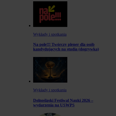
Wykłady i spotkania
Na pole!!! Twórczy plener dla osób
kandydujących na studia (dogrywka)
Wykłady i spotkania
Dolnośląski Festiwal Nauki 2026 –
wydarzenia na USWPS