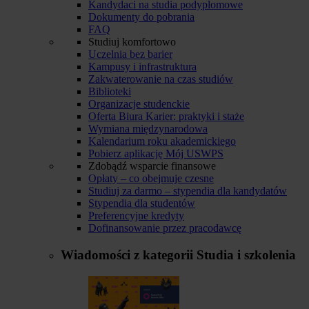
Kandydaci na studia podyplomowe
Dokumenty do pobrania
FAQ
Studiuj komfortowo
Uczelnia bez barier
Kampusy i infrastruktura
Zakwaterowanie na czas studiów
Biblioteki
Organizacje studenckie
Oferta Biura Karier: praktyki i staże
Wymiana międzynarodowa
Kalendarium roku akademickiego
Pobierz aplikację Mój USWPS
Zdobądź wsparcie finansowe
Opłaty – co obejmuje czesne
Studiuj za darmo – stypendia dla kandydatów
Stypendia dla studentów
Preferencyjne kredyty
Dofinansowanie przez pracodawcę
Wiadomości z kategorii
Studia i szkolenia