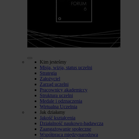
Kim jesteśmy
Misja, wizja, status uczelni
Strategia
Założyciel
Zarząd uczelni
Pracownicy akademiccy
Struktura uczelni
Medale i odznaczenia
Wirtualna Uczelnia
Jak działamy
Jakość kształcenia
Działalność naukowo-badawcza
Zaangażowanie społeczne
Współpraca międzynarodowa