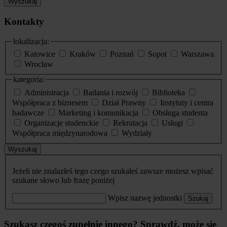
Wyszukaj
Kontakty
lokalizacja:
Katowice
Kraków
Poznań
Sopot
Warszawa
Wrocław
kategoria:
Administracja
Badania i rozwój
Biblioteka
Współpraca z biznesem
Dział Prawny
Instytuty i centra
badawcze
Marketing i komunikacja
Obsługa studenta
Organizacje studenckie
Rekrutacja
Usługi
Współpraca międzynarodowa
Wydziały
Wyszukaj
Jeżeli nie znalazłeś tego czego szukałeś zawsze możesz wpisać
szukane słowo lub frazę poniżej
Wpisz nazwę jednostki
Szukaj
Szukasz czegoś zupełnie innego? Sprawdź, może się