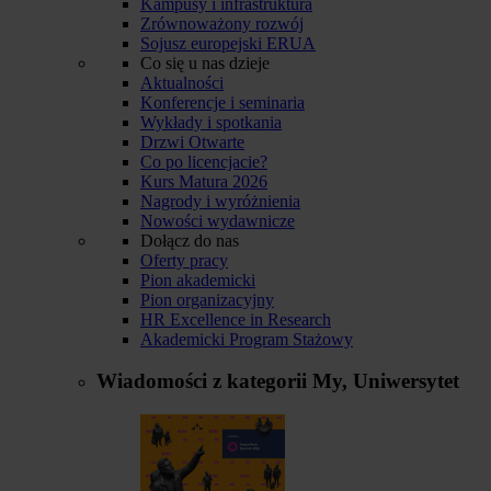
Kampusy i infrastruktura
Zrównoważony rozwój
Sojusz europejski ERUA
Co się u nas dzieje
Aktualności
Konferencje i seminaria
Wykłady i spotkania
Drzwi Otwarte
Co po licencjacie?
Kurs Matura 2026
Nagrody i wyróżnienia
Nowości wydawnicze
Dołącz do nas
Oferty pracy
Pion akademicki
Pion organizacyjny
HR Excellence in Research
Akademicki Program Stażowy
Wiadomości z kategorii
My, Uniwersytet