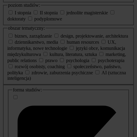
poziom studiów:
I stopnia
II stopnia
jednolite magisterskie
doktoraty
podyplomowe
obszar tematyczny:
biznes, zarządzanie
design, projektowanie, architektura
dziennikarstwo, media
human resources
UX,
informatyka, nowe technologie
języki obce, komunikacja
międzykulturowa
kultura, literatura, sztuka
marketing,
public relations
prawo
psychologia
psychoterapia
rozwój osobisty, coaching
społeczeństwo, państwo,
polityka
zdrowie, zaburzenia psychiczne
AI (sztuczna
inteligencja)
dodatkowe
forma studiów:
informacje
o
studiach