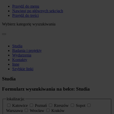
Przejdź do menu
Nawiguj po głównych sekcjach
Przejdź do treści
Wybierz kategorię wyszukiwania
Studia
Badania i projekty
Wydarzenia
Kontakty
Inne
Szybkie linki
Studia
Formularz wyszukiwania na belce: Studia
lokalizacja:
Katowice
Poznań
Rzeszów
Sopot
Warszawa
Wrocław
Kraków