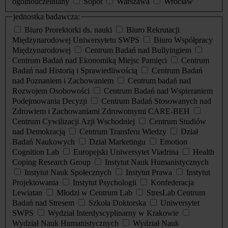
ogólnouczelniany
Sopot
Warszawa
Wrocław
jednostka badawcza:
Biuro Prorektorki ds. nauki
Biuro Rekrutacji
Międzynarodowej Uniwersytetu SWPS
Biuro Współpracy
Międzynarodowej
Centrum Badań nad Bullyingiem
Centrum Badań nad Ekonomiką Miejsc Pamięci
Centrum
Badań nad Historią i Sprawiedliwością
Centrum Badań
nad Poznaniem i Zachowaniem
Centrum badań nad
Rozwojem Osobowości
Centrum Badań nad Wspieraniem
Podejmowania Decyzji
Centrum Badań Stosowanych nad
Zdrowiem i Zachowaniami Zdrowotnymi CARE-BEH
Centrum Cywilizacji Azji Wschodniej
Centrum Studiów
nad Demokracją
Centrum Transferu Wiedzy
Dział
Badań Naukowych
Dział Marketingu
Emotion
Cognition Lab
Europejski Uniwersytet Viadrina
Health
Coping Research Group
Instytut Nauk Humanistycznych
Instytut Nauk Społecznych
Instytut Prawa
Instytut
Projektowania
Instytut Psychologii
Konfederacja
Lewiatan
Młodzi w Centrum Lab
StresLab Centrum
Badań nad Stresem
Szkoła Doktorska
Uniwersytet
SWPS
Wydział Interdyscyplinarny w Krakowie
Wydział Nauk Humanistycznych
Wydział Nauk