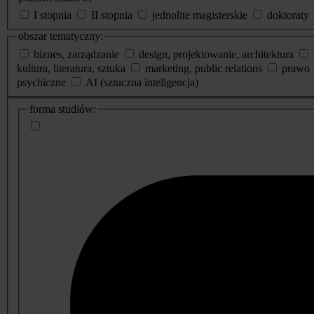
I stopnia
II stopnia
jednolite magisterskie
doktoraty
obszar tematyczny:
biznes, zarządzanie
design, projektowanie, architektura
kultura, literatura, sztuka
marketing, public relations
prawo
psychiczne
AI (sztuczna inteligencja)
dodatkowe
forma studiów:
informacje
o
studiach