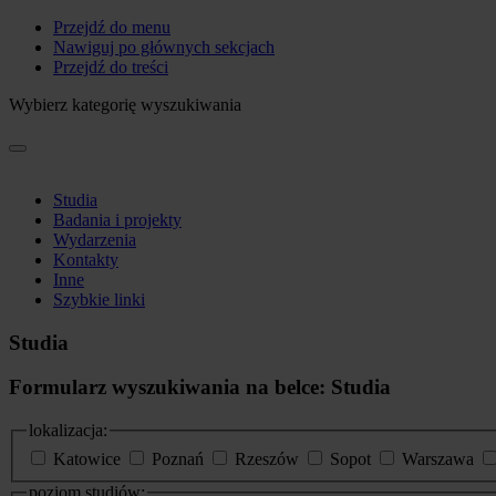
Przejdź do menu
Nawiguj po głównych sekcjach
Przejdź do treści
Wybierz kategorię wyszukiwania
Studia
Badania i projekty
Wydarzenia
Kontakty
Inne
Szybkie linki
Studia
Formularz wyszukiwania na belce: Studia
lokalizacja:
Katowice
Poznań
Rzeszów
Sopot
Warszawa
poziom studiów: