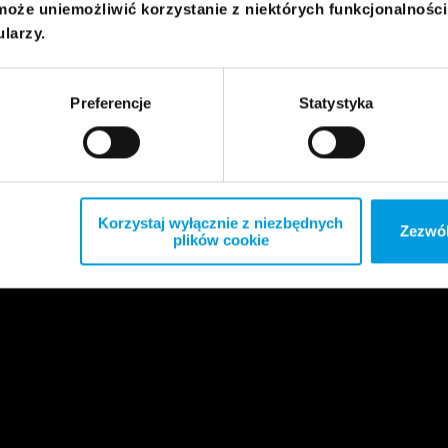
może uniemożliwić korzystanie z niektórych funkcjonalnośc
ularzy.
Preferencje
Statystyka
Korzystaj wyłącznie z niezbędnych
Zezwól
plików cookie