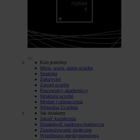
Kim jesteśmy
Misja, wizja, status uczelni
Strategia
Założyciel
Zarząd uczelni
Pracownicy akademiccy
Struktura uczelni
Medale i odznaczenia
Wirtualna Uczelnia
Jak działamy
Jakość kształcenia
Działalność naukowo-badawcza
Zaangażowanie społeczne
Współpraca międzynarodowa