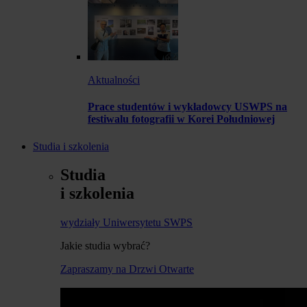
Aktualności
Prace studentów i wykładowcy USWPS na
festiwalu fotografii w Korei Południowej
Studia i szkolenia
Studia
i szkolenia
wydziały Uniwersytetu SWPS
Jakie studia wybrać?
Zapraszamy na Drzwi Otwarte