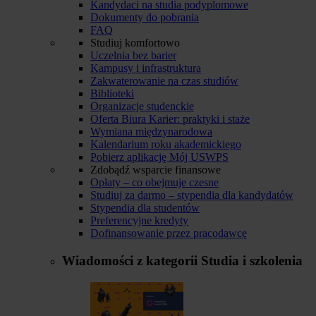
Kandydaci na studia podyplomowe
Dokumenty do pobrania
FAQ
Studiuj komfortowo
Uczelnia bez barier
Kampusy i infrastruktura
Zakwaterowanie na czas studiów
Biblioteki
Organizacje studenckie
Oferta Biura Karier: praktyki i staże
Wymiana międzynarodowa
Kalendarium roku akademickiego
Pobierz aplikację Mój USWPS
Zdobądź wsparcie finansowe
Opłaty – co obejmuje czesne
Studiuj za darmo – stypendia dla kandydatów
Stypendia dla studentów
Preferencyjne kredyty
Dofinansowanie przez pracodawcę
Wiadomości z kategorii
Studia i szkolenia