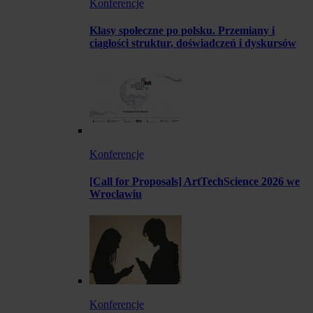
Konferencje
Klasy społeczne po polsku. Przemiany i
ciągłości struktur, doświadczeń i dyskursów
Konferencje
[Call for Proposals] ArtTechScience 2026 we
Wrocławiu
Konferencje