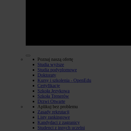
Poznaj naszą ofertę
Studia wyższe
Studia podyplomowe
Doktoraty
Kursy i szkolenia - OpenEdu
Certyfikacje
Szkoła Językowa
Szkoła Trenerów
Drzwi Otwarte
Aplikuj bez problemu
Zasady rekrutacji
Listy rankingowe
Kandydaci z zagranicy
Studenci z innych uczelni