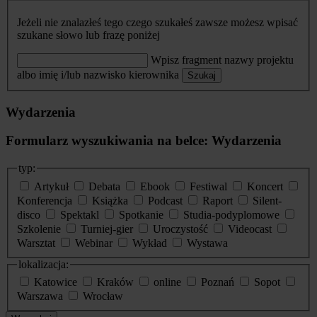
Jeżeli nie znalazłeś tego czego szukałeś zawsze możesz wpisać
szukane słowo lub frazę poniżej
Wpisz fragment nazwy projektu
albo imię i/lub nazwisko kierownika
Szukaj
Wydarzenia
Formularz wyszukiwania na belce: Wydarzenia
typ:
Artykuł
Debata
Ebook
Festiwal
Koncert
Konferencja
Książka
Podcast
Raport
Silent-
disco
Spektakl
Spotkanie
Studia-podyplomowe
Szkolenie
Turniej-gier
Uroczystość
Videocast
Warsztat
Webinar
Wykład
Wystawa
lokalizacja:
Katowice
Kraków
online
Poznań
Sopot
Warszawa
Wrocław