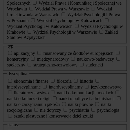
Społecznych
Wydział Prawa i Komunikacji Społecznej we
Wrocławiu
Wydział Prawa w Warszawie
Wydział
Projektowania w Warszawie
Wydział Psychologii i Prawa
w Poznaniu
Wydział Psychologii w Katowicach
Wydział Psychologii w Katowicach
Wydział Psychologii w
Krakowie
Wydział Psychologii w Warszawie
Zakład
Studiów Azjatyckich
typ:
aplikacyjny
finansowany ze środków europejskich
komercyjny
międzynarodowy
naukowo-badawczy
społeczny
strategiczno-rozwojowy
studencki
dyscyplina:
ekonomia i finanse
filozofia
historia
interdyscyplinarne
interdyscyplinarny
językoznawstwo
literaturoznawstwo
nauki o komunikacji i mediach
nauki o kulturze i religii
nauki o polityce i administracji
nauki o zarządzaniu i jakości
nauki prawne
nauki
socjologiczne
nie dotyczy
psychiatria
psychologia
sztuki plastyczne i konserwacja dzieł sztuki
status: