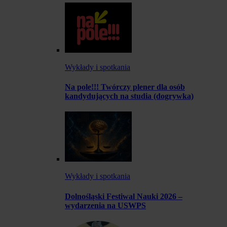
Wykłady i spotkania
Na pole!!! Twórczy plener dla osób
kandydujących na studia (dogrywka)
Wykłady i spotkania
Dolnośląski Festiwal Nauki 2026 –
wydarzenia na USWPS