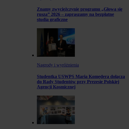
Znamy zwyciężczynie programu „Głowa się
rusza” 2026 – zapraszamy na bezpłatne
studia graficzne
Nagrody i wyróżnienia
Studentka USWPS Maria Komędera dołącza
do Rady Studentów przy Prezesie Polskiej
Agencji Kosmicznej