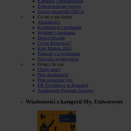
Kampusy i infrastruktura
Zrównoważony rozwój
Sojusz europejski ERUA
Co się u nas dzieje
Aktualności
Konferencje i seminaria
Wykłady i spotkania
Drzwi Otwarte
Co po licencjacie?
Kurs Matura 2026
Nagrody i wyróżnienia
Nowości wydawnicze
Dołącz do nas
Oferty pracy
Pion akademicki
Pion organizacyjny
HR Excellence in Research
Akademicki Program Stażowy
Wiadomości z kategorii
My, Uniwersytet