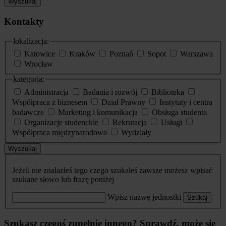
Wyszukaj
Kontakty
lokalizacja:
Katowice
Kraków
Poznań
Sopot
Warszawa
Wrocław
kategoria:
Administracja
Badania i rozwój
Biblioteka
Współpraca z biznesem
Dział Prawny
Instytuty i centra
badawcze
Marketing i komunikacja
Obsługa studenta
Organizacje studenckie
Rekrutacja
Usługi
Współpraca międzynarodowa
Wydziały
Wyszukaj
Jeżeli nie znalazłeś tego czego szukałeś zawsze możesz wpisać
szukane słowo lub frazę poniżej
Wpisz nazwę jednostki
Szukaj
Szukasz czegoś zupełnie innego? Sprawdź, może się