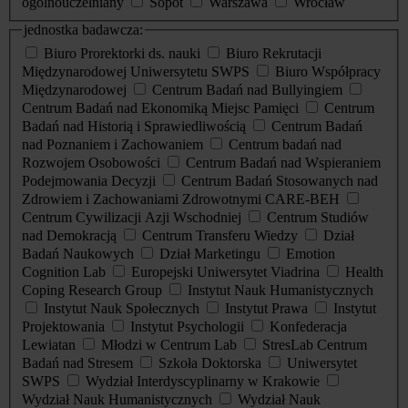
ogólnouczelniany
Sopot
Warszawa
Wrocław
jednostka badawcza:
Biuro Prorektorki ds. nauki
Biuro Rekrutacji
Międzynarodowej Uniwersytetu SWPS
Biuro Współpracy
Międzynarodowej
Centrum Badań nad Bullyingiem
Centrum Badań nad Ekonomiką Miejsc Pamięci
Centrum
Badań nad Historią i Sprawiedliwością
Centrum Badań
nad Poznaniem i Zachowaniem
Centrum badań nad
Rozwojem Osobowości
Centrum Badań nad Wspieraniem
Podejmowania Decyzji
Centrum Badań Stosowanych nad
Zdrowiem i Zachowaniami Zdrowotnymi CARE-BEH
Centrum Cywilizacji Azji Wschodniej
Centrum Studiów
nad Demokracją
Centrum Transferu Wiedzy
Dział
Badań Naukowych
Dział Marketingu
Emotion
Cognition Lab
Europejski Uniwersytet Viadrina
Health
Coping Research Group
Instytut Nauk Humanistycznych
Instytut Nauk Społecznych
Instytut Prawa
Instytut
Projektowania
Instytut Psychologii
Konfederacja
Lewiatan
Młodzi w Centrum Lab
StresLab Centrum
Badań nad Stresem
Szkoła Doktorska
Uniwersytet
SWPS
Wydział Interdyscyplinarny w Krakowie
Wydział Nauk Humanistycznych
Wydział Nauk