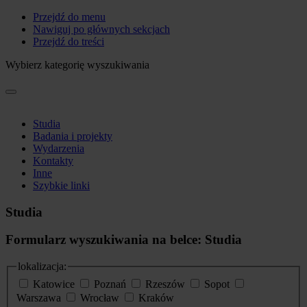
Przejdź do menu
Nawiguj po głównych sekcjach
Przejdź do treści
Wybierz kategorię wyszukiwania
Studia
Badania i projekty
Wydarzenia
Kontakty
Inne
Szybkie linki
Studia
Formularz wyszukiwania na belce: Studia
lokalizacja:
Katowice
Poznań
Rzeszów
Sopot
Warszawa
Wrocław
Kraków