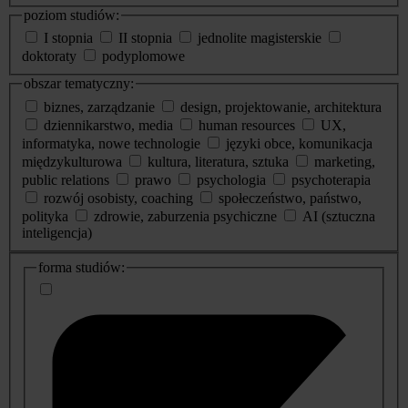
poziom studiów:
I stopnia
II stopnia
jednolite magisterskie
doktoraty
podyplomowe
obszar tematyczny:
biznes, zarządzanie
design, projektowanie, architektura
dziennikarstwo, media
human resources
UX,
informatyka, nowe technologie
języki obce, komunikacja
międzykulturowa
kultura, literatura, sztuka
marketing,
public relations
prawo
psychologia
psychoterapia
rozwój osobisty, coaching
społeczeństwo, państwo,
polityka
zdrowie, zaburzenia psychiczne
AI (sztuczna
inteligencja)
dodatkowe
forma studiów:
informacje
o
studiach