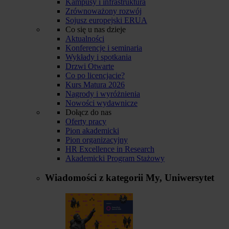
Kampusy i infrastruktura
Zrównoważony rozwój
Sojusz europejski ERUA
Co się u nas dzieje
Aktualności
Konferencje i seminaria
Wykłady i spotkania
Drzwi Otwarte
Co po licencjacie?
Kurs Matura 2026
Nagrody i wyróżnienia
Nowości wydawnicze
Dołącz do nas
Oferty pracy
Pion akademicki
Pion organizacyjny
HR Excellence in Research
Akademicki Program Stażowy
Wiadomości z kategorii
My, Uniwersytet