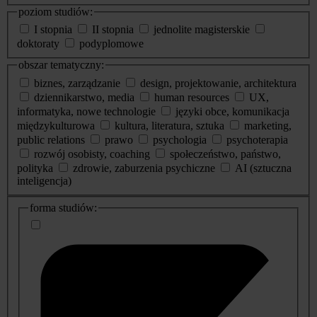
poziom studiów:
I stopnia
II stopnia
jednolite magisterskie
doktoraty
podyplomowe
obszar tematyczny:
biznes, zarządzanie
design, projektowanie, architektura
dziennikarstwo, media
human resources
UX,
informatyka, nowe technologie
języki obce, komunikacja
międzykulturowa
kultura, literatura, sztuka
marketing,
public relations
prawo
psychologia
psychoterapia
rozwój osobisty, coaching
społeczeństwo, państwo,
polityka
zdrowie, zaburzenia psychiczne
AI (sztuczna
inteligencja)
dodatkowe
forma studiów:
informacje
o
studiach