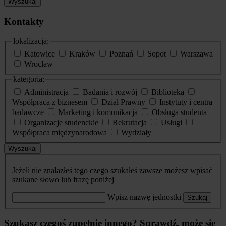
Wyszukaj
Kontakty
lokalizacja:
Katowice
Kraków
Poznań
Sopot
Warszawa
Wrocław
kategoria:
Administracja
Badania i rozwój
Biblioteka
Współpraca z biznesem
Dział Prawny
Instytuty i centra
badawcze
Marketing i komunikacja
Obsługa studenta
Organizacje studenckie
Rekrutacja
Usługi
Współpraca międzynarodowa
Wydziały
Wyszukaj
Jeżeli nie znalazłeś tego czego szukałeś zawsze możesz wpisać
szukane słowo lub frazę poniżej
Wpisz nazwę jednostki
Szukaj
Szukasz czegoś zupełnie innego? Sprawdź, może się