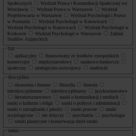
Społecznych
Wydział Prawa i Komunikacji Społecznej we
Wrocławiu
Wydział Prawa w Warszawie
Wydział
Projektowania w Warszawie
Wydział Psychologii i Prawa
w Poznaniu
Wydział Psychologii w Katowicach
Wydział Psychologii w Katowicach
Wydział Psychologii w
Krakowie
Wydział Psychologii w Warszawie
Zakład
Studiów Azjatyckich
typ:
aplikacyjny
finansowany ze środków europejskich
komercyjny
międzynarodowy
naukowo-badawczy
społeczny
strategiczno-rozwojowy
studencki
dyscyplina:
ekonomia i finanse
filozofia
historia
interdyscyplinarne
interdyscyplinarny
językoznawstwo
literaturoznawstwo
nauki o komunikacji i mediach
nauki o kulturze i religii
nauki o polityce i administracji
nauki o zarządzaniu i jakości
nauki prawne
nauki
socjologiczne
nie dotyczy
psychiatria
psychologia
sztuki plastyczne i konserwacja dzieł sztuki
status: