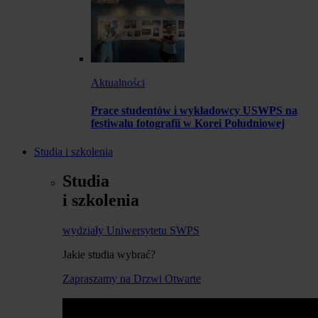
Aktualności
Prace studentów i wykładowcy USWPS na
festiwalu fotografii w Korei Południowej
Studia i szkolenia
Studia
i szkolenia
wydziały Uniwersytetu SWPS
Jakie studia wybrać?
Zapraszamy na Drzwi Otwarte