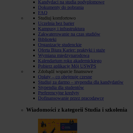
Kandydaci na studia podyplomowe
Dokumenty do pobrania
FAQ
Studiuj komfortowo
Uczelnia bez barier
Kampusy i infrastruktura
Zakwaterowanie na czas studiów
Biblioteki
Organizacje studenckie
Oferta Biura Karier: praktyki i staże
Wymiana międzynarodowa
Kalendarium roku akademickiego
Pobierz aplikację Mój USWPS
Zdobądź wsparcie finansowe
Opłaty – co obejmuje czesne
Studiuj za darmo – stypendia dla kandydatów
Stypendia dla studentów
Preferencyjne kredyty
Dofinansowanie przez pracodawcę
Wiadomości z kategorii
Studia i szkolenia