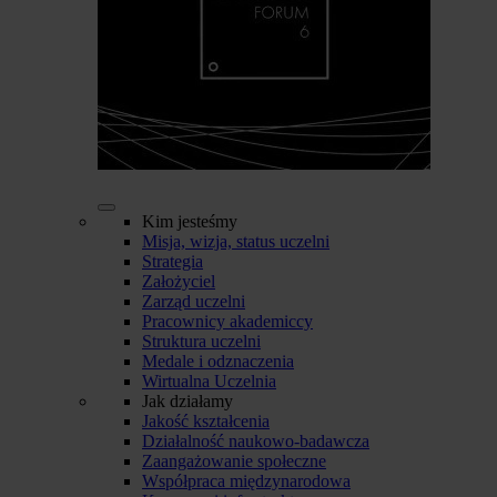
Kim jesteśmy
Misja, wizja, status uczelni
Strategia
Założyciel
Zarząd uczelni
Pracownicy akademiccy
Struktura uczelni
Medale i odznaczenia
Wirtualna Uczelnia
Jak działamy
Jakość kształcenia
Działalność naukowo-badawcza
Zaangażowanie społeczne
Współpraca międzynarodowa