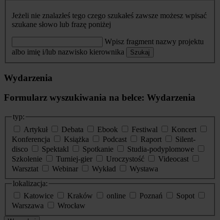
Jeżeli nie znalazłeś tego czego szukałeś zawsze możesz wpisać
szukane słowo lub frazę poniżej
Wpisz fragment nazwy projektu
albo imię i/lub nazwisko kierownika
Szukaj
Wydarzenia
Formularz wyszukiwania na belce: Wydarzenia
typ:
Artykuł
Debata
Ebook
Festiwal
Koncert
Konferencja
Książka
Podcast
Raport
Silent-
disco
Spektakl
Spotkanie
Studia-podyplomowe
Szkolenie
Turniej-gier
Uroczystość
Videocast
Warsztat
Webinar
Wykład
Wystawa
lokalizacja:
Katowice
Kraków
online
Poznań
Sopot
Warszawa
Wrocław