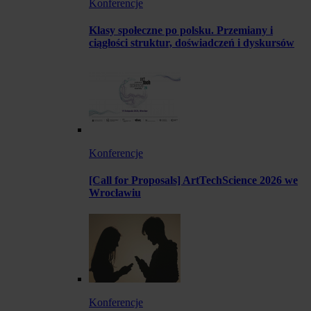
Konferencje
Klasy społeczne po polsku. Przemiany i
ciągłości struktur, doświadczeń i dyskursów
Konferencje
[Call for Proposals] ArtTechScience 2026 we
Wrocławiu
Konferencje