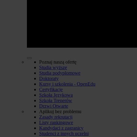
Poznaj naszą ofertę
Studia wyższe
Studia podyplomowe
Doktoraty
Kursy i szkolenia - OpenEdu
Certyfikacje
Szkoła Językowa
Szkoła Trenerów
Drzwi Otwarte
Aplikuj bez problemu
Zasady rekrutacji
Listy rankingowe
Kandydaci z zagranicy
Studenci z innych uczelni