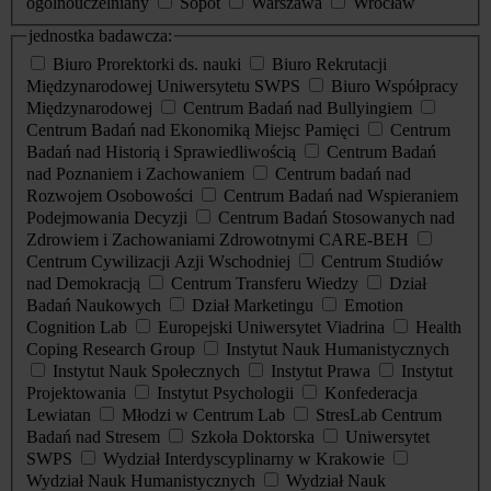
ogólnouczelniany
Sopot
Warszawa
Wrocław
jednostka badawcza:
Biuro Prorektorki ds. nauki
Biuro Rekrutacji
Międzynarodowej Uniwersytetu SWPS
Biuro Współpracy
Międzynarodowej
Centrum Badań nad Bullyingiem
Centrum Badań nad Ekonomiką Miejsc Pamięci
Centrum
Badań nad Historią i Sprawiedliwością
Centrum Badań
nad Poznaniem i Zachowaniem
Centrum badań nad
Rozwojem Osobowości
Centrum Badań nad Wspieraniem
Podejmowania Decyzji
Centrum Badań Stosowanych nad
Zdrowiem i Zachowaniami Zdrowotnymi CARE-BEH
Centrum Cywilizacji Azji Wschodniej
Centrum Studiów
nad Demokracją
Centrum Transferu Wiedzy
Dział
Badań Naukowych
Dział Marketingu
Emotion
Cognition Lab
Europejski Uniwersytet Viadrina
Health
Coping Research Group
Instytut Nauk Humanistycznych
Instytut Nauk Społecznych
Instytut Prawa
Instytut
Projektowania
Instytut Psychologii
Konfederacja
Lewiatan
Młodzi w Centrum Lab
StresLab Centrum
Badań nad Stresem
Szkoła Doktorska
Uniwersytet
SWPS
Wydział Interdyscyplinarny w Krakowie
Wydział Nauk Humanistycznych
Wydział Nauk