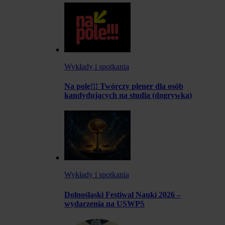
Wykłady i spotkania
Na pole!!! Twórczy plener dla osób
kandydujących na studia (dogrywka)
Wykłady i spotkania
Dolnośląski Festiwal Nauki 2026 –
wydarzenia na USWPS