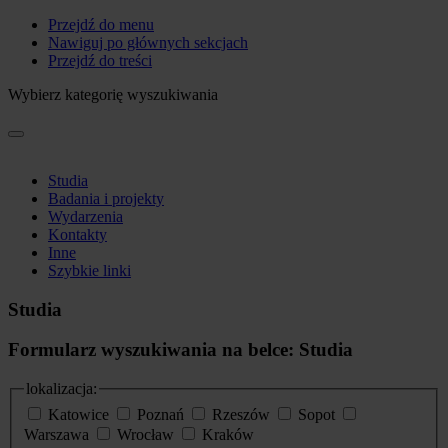
Przejdź do menu
Nawiguj po głównych sekcjach
Przejdź do treści
Wybierz kategorię wyszukiwania
Studia
Badania i projekty
Wydarzenia
Kontakty
Inne
Szybkie linki
Studia
Formularz wyszukiwania na belce: Studia
lokalizacja:
Katowice
Poznań
Rzeszów
Sopot
Warszawa
Wrocław
Kraków