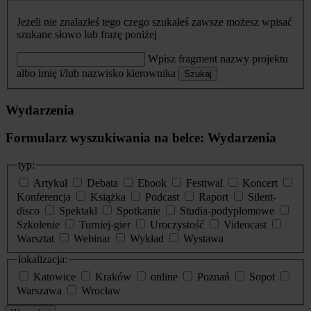
Jeżeli nie znalazłeś tego czego szukałeś zawsze możesz wpisać
szukane słowo lub frazę poniżej
Wpisz fragment nazwy projektu
albo imię i/lub nazwisko kierownika
Szukaj
Wydarzenia
Formularz wyszukiwania na belce: Wydarzenia
typ:
Artykuł
Debata
Ebook
Festiwal
Koncert
Konferencja
Książka
Podcast
Raport
Silent-
disco
Spektakl
Spotkanie
Studia-podyplomowe
Szkolenie
Turniej-gier
Uroczystość
Videocast
Warsztat
Webinar
Wykład
Wystawa
lokalizacja:
Katowice
Kraków
online
Poznań
Sopot
Warszawa
Wrocław