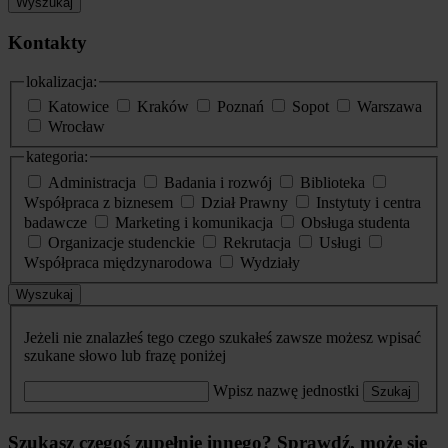
Wyszukaj
Kontakty
lokalizacja:
Katowice
Kraków
Poznań
Sopot
Warszawa
Wrocław
kategoria:
Administracja
Badania i rozwój
Biblioteka
Współpraca z biznesem
Dział Prawny
Instytuty i centra
badawcze
Marketing i komunikacja
Obsługa studenta
Organizacje studenckie
Rekrutacja
Usługi
Współpraca międzynarodowa
Wydziały
Wyszukaj
Jeżeli nie znalazłeś tego czego szukałeś zawsze możesz wpisać
szukane słowo lub frazę poniżej
Wpisz nazwę jednostki
Szukaj
Szukasz czegoś zupełnie innego? Sprawdź, może się