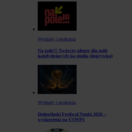
Wykłady i spotkania
Na pole!!! Twórczy plener dla osób
kandydujących na studia (dogrywka)
Wykłady i spotkania
Dolnośląski Festiwal Nauki 2026 –
wydarzenia na USWPS