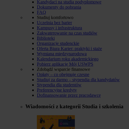
Kandydaci na studia podyplomowe
Dokumenty do pobrania
FAQ
Studiuj komfortowo
Uczelnia bez barier
Kampusy i infrastruktura
Zakwaterowanie na czas studiów
Biblioteki
Organizacje studenckie
Oferta Biura Karier: praktyki i staże
Wymiana międzynarodowa
Kalendarium roku akademickiego
Pobierz aplikację Mój USWPS
Zdobądź wsparcie finansowe
Opłaty – co obejmuje czesne
Studiuj za darmo – stypendia dla kandydatów
Stypendia dla studentów
Preferencyjne kredyty
Dofinansowanie przez pracodawcę
Wiadomości z kategorii
Studia i szkolenia