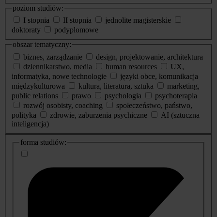
poziom studiów:
I stopnia
II stopnia
jednolite magisterskie
doktoraty
podyplomowe
obszar tematyczny:
biznes, zarządzanie
design, projektowanie, architektura
dziennikarstwo, media
human resources
UX,
informatyka, nowe technologie
języki obce, komunikacja
międzykulturowa
kultura, literatura, sztuka
marketing,
public relations
prawo
psychologia
psychoterapia
rozwój osobisty, coaching
społeczeństwo, państwo,
polityka
zdrowie, zaburzenia psychiczne
AI (sztuczna
inteligencja)
dodatkowe
forma studiów:
informacje
o
studiach