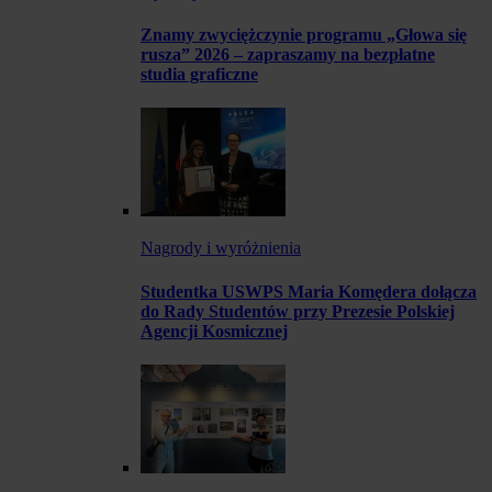
Znamy zwyciężczynie programu „Głowa się
rusza” 2026 – zapraszamy na bezpłatne
studia graficzne
Nagrody i wyróżnienia
Studentka USWPS Maria Komędera dołącza
do Rady Studentów przy Prezesie Polskiej
Agencji Kosmicznej