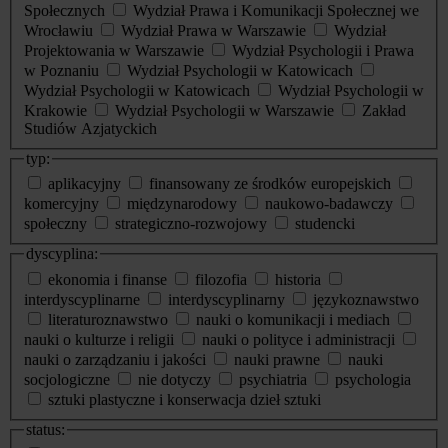
Społecznych
Wydział Prawa i Komunikacji Społecznej we
Wrocławiu
Wydział Prawa w Warszawie
Wydział
Projektowania w Warszawie
Wydział Psychologii i Prawa
w Poznaniu
Wydział Psychologii w Katowicach
Wydział Psychologii w Katowicach
Wydział Psychologii w
Krakowie
Wydział Psychologii w Warszawie
Zakład
Studiów Azjatyckich
typ:
aplikacyjny
finansowany ze środków europejskich
komercyjny
międzynarodowy
naukowo-badawczy
społeczny
strategiczno-rozwojowy
studencki
dyscyplina:
ekonomia i finanse
filozofia
historia
interdyscyplinarne
interdyscyplinarny
językoznawstwo
literaturoznawstwo
nauki o komunikacji i mediach
nauki o kulturze i religii
nauki o polityce i administracji
nauki o zarządzaniu i jakości
nauki prawne
nauki
socjologiczne
nie dotyczy
psychiatria
psychologia
sztuki plastyczne i konserwacja dzieł sztuki
status: