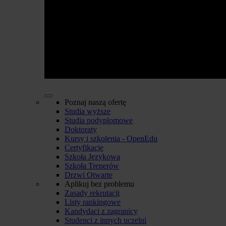
Poznaj naszą ofertę
Studia wyższe
Studia podyplomowe
Doktoraty
Kursy i szkolenia - OpenEdu
Certyfikacje
Szkoła Językowa
Szkoła Trenerów
Drzwi Otwarte
Aplikuj bez problemu
Zasady rekrutacji
Listy rankingowe
Kandydaci z zagranicy
Studenci z innych uczelni