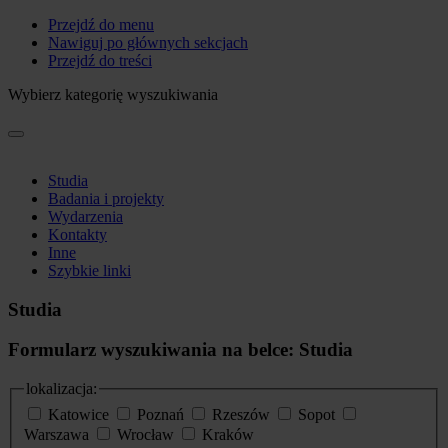
Przejdź do menu
Nawiguj po głównych sekcjach
Przejdź do treści
Wybierz kategorię wyszukiwania
Studia
Badania i projekty
Wydarzenia
Kontakty
Inne
Szybkie linki
Studia
Formularz wyszukiwania na belce: Studia
lokalizacja:
Katowice
Poznań
Rzeszów
Sopot
Warszawa
Wrocław
Kraków