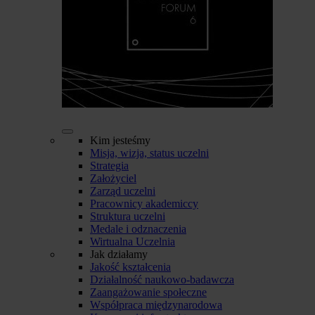
Kim jesteśmy
Misja, wizja, status uczelni
Strategia
Założyciel
Zarząd uczelni
Pracownicy akademiccy
Struktura uczelni
Medale i odznaczenia
Wirtualna Uczelnia
Jak działamy
Jakość kształcenia
Działalność naukowo-badawcza
Zaangażowanie społeczne
Współpraca międzynarodowa