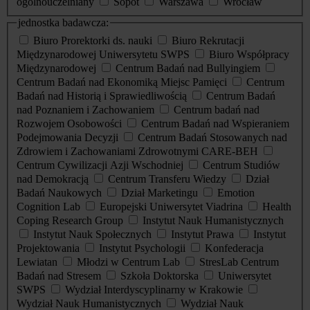
ogólnouczelniany
Sopot
Warszawa
Wrocław
jednostka badawcza:
Biuro Prorektorki ds. nauki
Biuro Rekrutacji
Międzynarodowej Uniwersytetu SWPS
Biuro Współpracy
Międzynarodowej
Centrum Badań nad Bullyingiem
Centrum Badań nad Ekonomiką Miejsc Pamięci
Centrum
Badań nad Historią i Sprawiedliwością
Centrum Badań
nad Poznaniem i Zachowaniem
Centrum badań nad
Rozwojem Osobowości
Centrum Badań nad Wspieraniem
Podejmowania Decyzji
Centrum Badań Stosowanych nad
Zdrowiem i Zachowaniami Zdrowotnymi CARE-BEH
Centrum Cywilizacji Azji Wschodniej
Centrum Studiów
nad Demokracją
Centrum Transferu Wiedzy
Dział
Badań Naukowych
Dział Marketingu
Emotion
Cognition Lab
Europejski Uniwersytet Viadrina
Health
Coping Research Group
Instytut Nauk Humanistycznych
Instytut Nauk Społecznych
Instytut Prawa
Instytut
Projektowania
Instytut Psychologii
Konfederacja
Lewiatan
Młodzi w Centrum Lab
StresLab Centrum
Badań nad Stresem
Szkoła Doktorska
Uniwersytet
SWPS
Wydział Interdyscyplinarny w Krakowie
Wydział Nauk Humanistycznych
Wydział Nauk