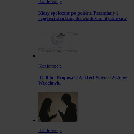
Konferencje
Klasy społeczne po polsku. Przemiany i
ciągłości struktur, doświadczeń i dyskursów
Konferencje
[Call for Proposals] ArtTechScience 2026 we
Wrocławiu
Konferencje