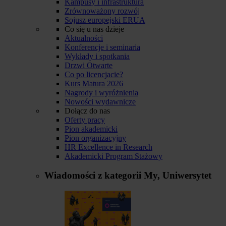
Kampusy i infrastruktura
Zrównoważony rozwój
Sojusz europejski ERUA
Co się u nas dzieje
Aktualności
Konferencje i seminaria
Wykłady i spotkania
Drzwi Otwarte
Co po licencjacie?
Kurs Matura 2026
Nagrody i wyróżnienia
Nowości wydawnicze
Dołącz do nas
Oferty pracy
Pion akademicki
Pion organizacyjny
HR Excellence in Research
Akademicki Program Stażowy
Wiadomości z kategorii
My, Uniwersytet