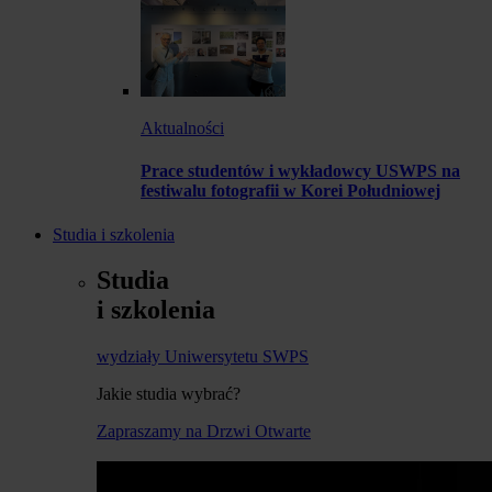
Aktualności
Prace studentów i wykładowcy USWPS na
festiwalu fotografii w Korei Południowej
Studia i szkolenia
Studia
i szkolenia
wydziały Uniwersytetu SWPS
Jakie studia wybrać?
Zapraszamy na Drzwi Otwarte