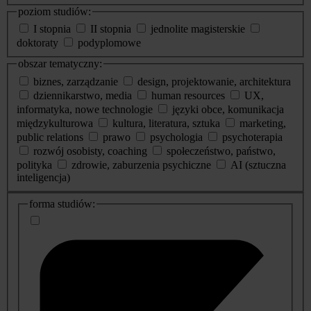
poziom studiów:
I stopnia
II stopnia
jednolite magisterskie
doktoraty
podyplomowe
obszar tematyczny:
biznes, zarządzanie
design, projektowanie, architektura
dziennikarstwo, media
human resources
UX,
informatyka, nowe technologie
języki obce, komunikacja
międzykulturowa
kultura, literatura, sztuka
marketing,
public relations
prawo
psychologia
psychoterapia
rozwój osobisty, coaching
społeczeństwo, państwo,
polityka
zdrowie, zaburzenia psychiczne
AI (sztuczna
inteligencja)
dodatkowe
forma studiów:
informacje
o
studiach