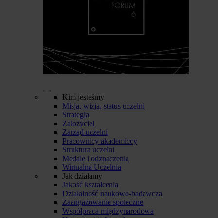
Kim jesteśmy
Misja, wizja, status uczelni
Strategia
Założyciel
Zarząd uczelni
Pracownicy akademiccy
Struktura uczelni
Medale i odznaczenia
Wirtualna Uczelnia
Jak działamy
Jakość kształcenia
Działalność naukowo-badawcza
Zaangażowanie społeczne
Współpraca międzynarodowa