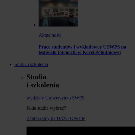
Aktualności
Prace studentów i wykładowcy USWPS na
festiwalu fotografii w Korei Południowej
Studia i szkolenia
Studia
i szkolenia
wydziały Uniwersytetu SWPS
Jakie studia wybrać?
Zapraszamy na Drzwi Otwarte