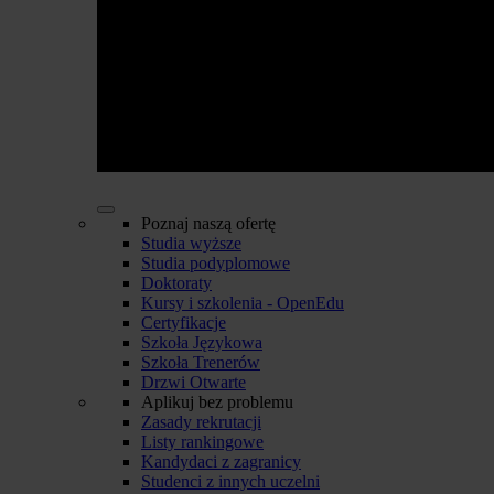
Poznaj naszą ofertę
Studia wyższe
Studia podyplomowe
Doktoraty
Kursy i szkolenia - OpenEdu
Certyfikacje
Szkoła Językowa
Szkoła Trenerów
Drzwi Otwarte
Aplikuj bez problemu
Zasady rekrutacji
Listy rankingowe
Kandydaci z zagranicy
Studenci z innych uczelni