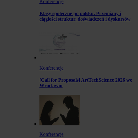
Konferencje
Klasy społeczne po polsku. Przemiany i
ciągłości struktur, doświadczeń i dyskursów
Konferencje
[Call for Proposals] ArtTechScience 2026 we
Wrocławiu
Konferencje