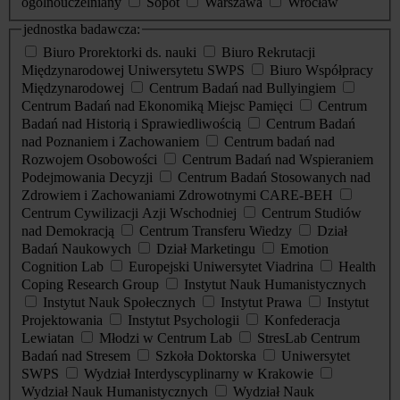
ogólnouczelniany
Sopot
Warszawa
Wrocław
jednostka badawcza:
Biuro Prorektorki ds. nauki
Biuro Rekrutacji
Międzynarodowej Uniwersytetu SWPS
Biuro Współpracy
Międzynarodowej
Centrum Badań nad Bullyingiem
Centrum Badań nad Ekonomiką Miejsc Pamięci
Centrum
Badań nad Historią i Sprawiedliwością
Centrum Badań
nad Poznaniem i Zachowaniem
Centrum badań nad
Rozwojem Osobowości
Centrum Badań nad Wspieraniem
Podejmowania Decyzji
Centrum Badań Stosowanych nad
Zdrowiem i Zachowaniami Zdrowotnymi CARE-BEH
Centrum Cywilizacji Azji Wschodniej
Centrum Studiów
nad Demokracją
Centrum Transferu Wiedzy
Dział
Badań Naukowych
Dział Marketingu
Emotion
Cognition Lab
Europejski Uniwersytet Viadrina
Health
Coping Research Group
Instytut Nauk Humanistycznych
Instytut Nauk Społecznych
Instytut Prawa
Instytut
Projektowania
Instytut Psychologii
Konfederacja
Lewiatan
Młodzi w Centrum Lab
StresLab Centrum
Badań nad Stresem
Szkoła Doktorska
Uniwersytet
SWPS
Wydział Interdyscyplinarny w Krakowie
Wydział Nauk Humanistycznych
Wydział Nauk