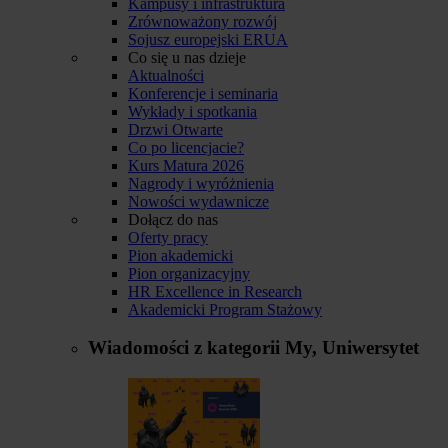
Kampusy i infrastruktura
Zrównoważony rozwój
Sojusz europejski ERUA
Co się u nas dzieje
Aktualności
Konferencje i seminaria
Wykłady i spotkania
Drzwi Otwarte
Co po licencjacie?
Kurs Matura 2026
Nagrody i wyróżnienia
Nowości wydawnicze
Dołącz do nas
Oferty pracy
Pion akademicki
Pion organizacyjny
HR Excellence in Research
Akademicki Program Stażowy
Wiadomości z kategorii
My, Uniwersytet