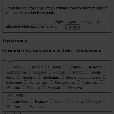
Jeżeli nie znalazłeś tego czego szukałeś zawsze możesz wpisać
szukane słowo lub frazę poniżej
Wpisz fragment nazwy projektu
albo imię i/lub nazwisko kierownika
Szukaj
Wydarzenia
Formularz wyszukiwania na belce: Wydarzenia
typ:
Artykuł
Debata
Ebook
Festiwal
Koncert
Konferencja
Książka
Podcast
Raport
Silent-
disco
Spektakl
Spotkanie
Studia-podyplomowe
Szkolenie
Turniej-gier
Uroczystość
Videocast
Warsztat
Webinar
Wykład
Wystawa
lokalizacja:
Katowice
Kraków
online
Poznań
Sopot
Warszawa
Wrocław