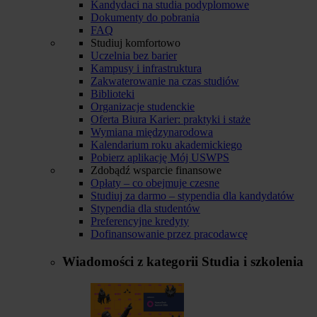
Kandydaci na studia podyplomowe
Dokumenty do pobrania
FAQ
Studiuj komfortowo
Uczelnia bez barier
Kampusy i infrastruktura
Zakwaterowanie na czas studiów
Biblioteki
Organizacje studenckie
Oferta Biura Karier: praktyki i staże
Wymiana międzynarodowa
Kalendarium roku akademickiego
Pobierz aplikację Mój USWPS
Zdobądź wsparcie finansowe
Opłaty – co obejmuje czesne
Studiuj za darmo – stypendia dla kandydatów
Stypendia dla studentów
Preferencyjne kredyty
Dofinansowanie przez pracodawcę
Wiadomości z kategorii
Studia i szkolenia