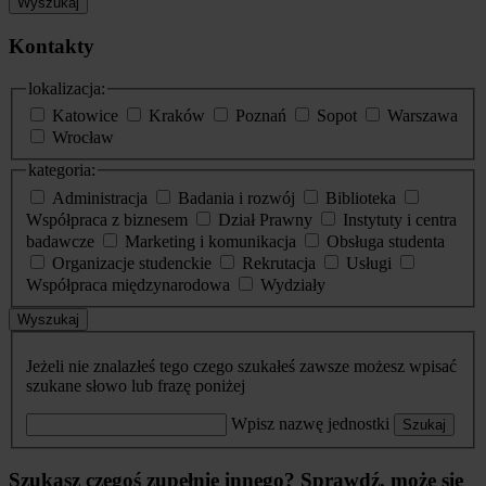
Wyszukaj
Kontakty
lokalizacja:
Katowice
Kraków
Poznań
Sopot
Warszawa
Wrocław
kategoria:
Administracja
Badania i rozwój
Biblioteka
Współpraca z biznesem
Dział Prawny
Instytuty i centra
badawcze
Marketing i komunikacja
Obsługa studenta
Organizacje studenckie
Rekrutacja
Usługi
Współpraca międzynarodowa
Wydziały
Wyszukaj
Jeżeli nie znalazłeś tego czego szukałeś zawsze możesz wpisać
szukane słowo lub frazę poniżej
Wpisz nazwę jednostki
Szukaj
Szukasz czegoś zupełnie innego? Sprawdź, może się