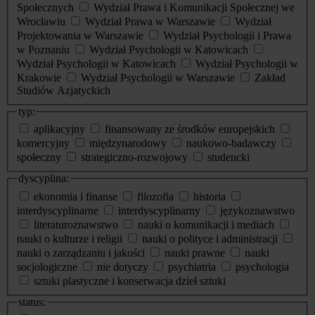
Społecznych
Wydział Prawa i Komunikacji Społecznej we
Wrocławiu
Wydział Prawa w Warszawie
Wydział
Projektowania w Warszawie
Wydział Psychologii i Prawa
w Poznaniu
Wydział Psychologii w Katowicach
Wydział Psychologii w Katowicach
Wydział Psychologii w
Krakowie
Wydział Psychologii w Warszawie
Zakład
Studiów Azjatyckich
typ:
aplikacyjny
finansowany ze środków europejskich
komercyjny
międzynarodowy
naukowo-badawczy
społeczny
strategiczno-rozwojowy
studencki
dyscyplina:
ekonomia i finanse
filozofia
historia
interdyscyplinarne
interdyscyplinarny
językoznawstwo
literaturoznawstwo
nauki o komunikacji i mediach
nauki o kulturze i religii
nauki o polityce i administracji
nauki o zarządzaniu i jakości
nauki prawne
nauki
socjologiczne
nie dotyczy
psychiatria
psychologia
sztuki plastyczne i konserwacja dzieł sztuki
status: