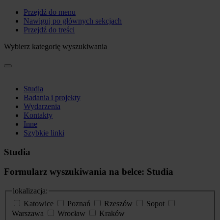
Przejdź do menu
Nawiguj po głównych sekcjach
Przejdź do treści
Wybierz kategorię wyszukiwania
Studia
Badania i projekty
Wydarzenia
Kontakty
Inne
Szybkie linki
Studia
Formularz wyszukiwania na belce: Studia
lokalizacja:
Katowice
Poznań
Rzeszów
Sopot
Warszawa
Wrocław
Kraków