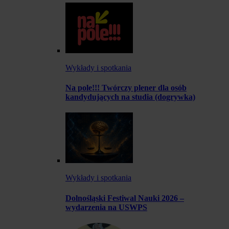
Wykłady i spotkania
Na pole!!! Twórczy plener dla osób
kandydujących na studia (dogrywka)
Wykłady i spotkania
Dolnośląski Festiwal Nauki 2026 –
wydarzenia na USWPS