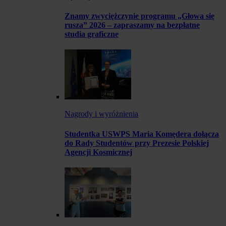
Znamy zwyciężczynie programu „Głowa się
rusza” 2026 – zapraszamy na bezpłatne
studia graficzne
Nagrody i wyróżnienia
Studentka USWPS Maria Komędera dołącza
do Rady Studentów przy Prezesie Polskiej
Agencji Kosmicznej