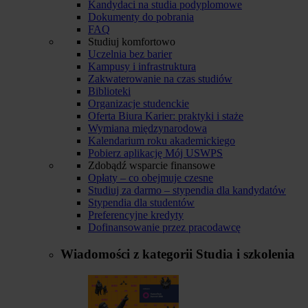
Kandydaci na studia podyplomowe
Dokumenty do pobrania
FAQ
Studiuj komfortowo
Uczelnia bez barier
Kampusy i infrastruktura
Zakwaterowanie na czas studiów
Biblioteki
Organizacje studenckie
Oferta Biura Karier: praktyki i staże
Wymiana międzynarodowa
Kalendarium roku akademickiego
Pobierz aplikację Mój USWPS
Zdobądź wsparcie finansowe
Opłaty – co obejmuje czesne
Studiuj za darmo – stypendia dla kandydatów
Stypendia dla studentów
Preferencyjne kredyty
Dofinansowanie przez pracodawcę
Wiadomości z kategorii
Studia i szkolenia