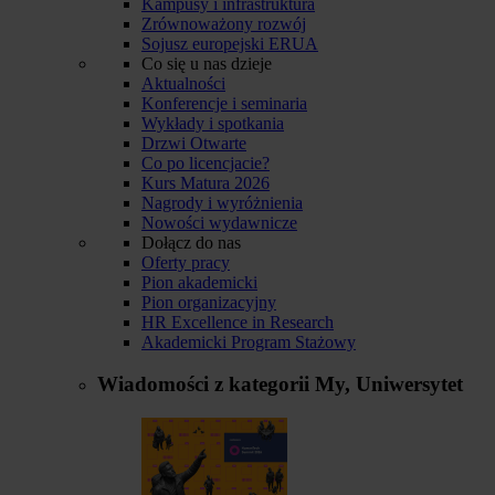
Kampusy i infrastruktura
Zrównoważony rozwój
Sojusz europejski ERUA
Co się u nas dzieje
Aktualności
Konferencje i seminaria
Wykłady i spotkania
Drzwi Otwarte
Co po licencjacie?
Kurs Matura 2026
Nagrody i wyróżnienia
Nowości wydawnicze
Dołącz do nas
Oferty pracy
Pion akademicki
Pion organizacyjny
HR Excellence in Research
Akademicki Program Stażowy
Wiadomości z kategorii
My, Uniwersytet