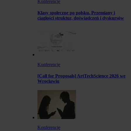
Konferencje
Klasy społeczne po polsku. Przemiany i
ciągłości struktur, doświadczeń i dyskursów
Konferencje
[Call for Proposals] ArtTechScience 2026 we
Wrocławiu
Konferencje