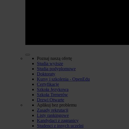
Poznaj naszą ofertę
Studia wyższe
Studia podyplomowe
Doktoraty
Kursy i szkolenia - OpenEdu
Certyfikacje
Szkoła Językowa
Szkoła Trenerów
Drzwi Otwarte
Aplikuj bez problemu
Zasady rekrutacji
Listy rankingowe
Kandydaci z zagranicy
Studenci z innych uczelni