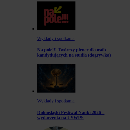
Wykłady i spotkania
Na pole!!! Twórczy plener dla osób
kandydujących na studia (dogrywka)
Wykłady i spotkania
Dolnośląski Festiwal Nauki 2026 –
wydarzenia na USWPS