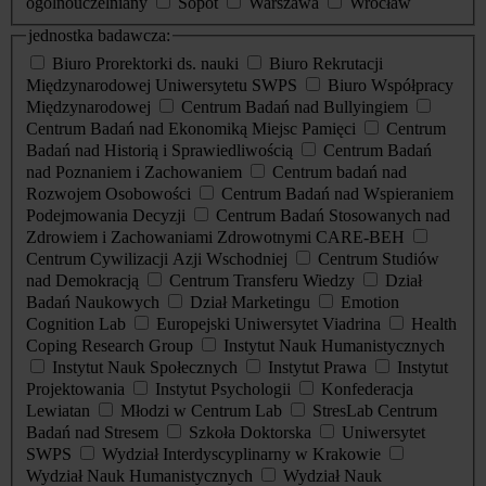
ogólnouczelniany
Sopot
Warszawa
Wrocław
jednostka badawcza:
Biuro Prorektorki ds. nauki
Biuro Rekrutacji
Międzynarodowej Uniwersytetu SWPS
Biuro Współpracy
Międzynarodowej
Centrum Badań nad Bullyingiem
Centrum Badań nad Ekonomiką Miejsc Pamięci
Centrum
Badań nad Historią i Sprawiedliwością
Centrum Badań
nad Poznaniem i Zachowaniem
Centrum badań nad
Rozwojem Osobowości
Centrum Badań nad Wspieraniem
Podejmowania Decyzji
Centrum Badań Stosowanych nad
Zdrowiem i Zachowaniami Zdrowotnymi CARE-BEH
Centrum Cywilizacji Azji Wschodniej
Centrum Studiów
nad Demokracją
Centrum Transferu Wiedzy
Dział
Badań Naukowych
Dział Marketingu
Emotion
Cognition Lab
Europejski Uniwersytet Viadrina
Health
Coping Research Group
Instytut Nauk Humanistycznych
Instytut Nauk Społecznych
Instytut Prawa
Instytut
Projektowania
Instytut Psychologii
Konfederacja
Lewiatan
Młodzi w Centrum Lab
StresLab Centrum
Badań nad Stresem
Szkoła Doktorska
Uniwersytet
SWPS
Wydział Interdyscyplinarny w Krakowie
Wydział Nauk Humanistycznych
Wydział Nauk