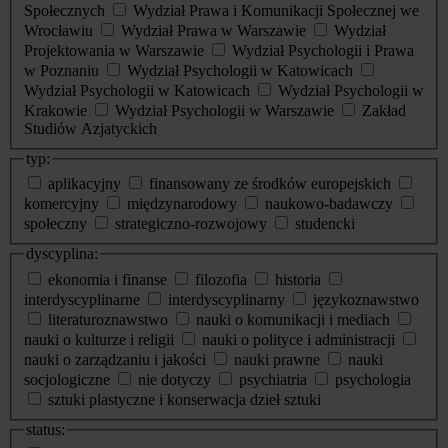
Społecznych
Wydział Prawa i Komunikacji Społecznej we
Wrocławiu
Wydział Prawa w Warszawie
Wydział
Projektowania w Warszawie
Wydział Psychologii i Prawa
w Poznaniu
Wydział Psychologii w Katowicach
Wydział Psychologii w Katowicach
Wydział Psychologii w
Krakowie
Wydział Psychologii w Warszawie
Zakład
Studiów Azjatyckich
typ:
aplikacyjny
finansowany ze środków europejskich
komercyjny
międzynarodowy
naukowo-badawczy
społeczny
strategiczno-rozwojowy
studencki
dyscyplina:
ekonomia i finanse
filozofia
historia
interdyscyplinarne
interdyscyplinarny
językoznawstwo
literaturoznawstwo
nauki o komunikacji i mediach
nauki o kulturze i religii
nauki o polityce i administracji
nauki o zarządzaniu i jakości
nauki prawne
nauki
socjologiczne
nie dotyczy
psychiatria
psychologia
sztuki plastyczne i konserwacja dzieł sztuki
status: