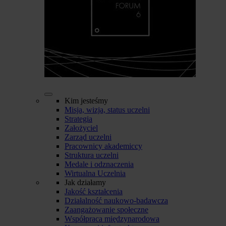
Kim jesteśmy
Misja, wizja, status uczelni
Strategia
Założyciel
Zarząd uczelni
Pracownicy akademiccy
Struktura uczelni
Medale i odznaczenia
Wirtualna Uczelnia
Jak działamy
Jakość kształcenia
Działalność naukowo-badawcza
Zaangażowanie społeczne
Współpraca międzynarodowa