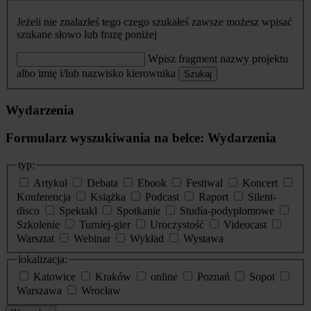
Jeżeli nie znalazłeś tego czego szukałeś zawsze możesz wpisać
szukane słowo lub frazę poniżej
Wpisz fragment nazwy projektu
albo imię i/lub nazwisko kierownika
Szukaj
Wydarzenia
Formularz wyszukiwania na belce: Wydarzenia
typ:
Artykuł
Debata
Ebook
Festiwal
Koncert
Konferencja
Książka
Podcast
Raport
Silent-
disco
Spektakl
Spotkanie
Studia-podyplomowe
Szkolenie
Turniej-gier
Uroczystość
Videocast
Warsztat
Webinar
Wykład
Wystawa
lokalizacja:
Katowice
Kraków
online
Poznań
Sopot
Warszawa
Wrocław