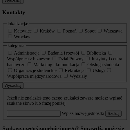
Wyszukaj
Kontakty
lokalizacja:
Katowice
Kraków
Poznań
Sopot
Warszawa
Wrocław
kategoria:
Administracja
Badania i rozwój
Biblioteka
Współpraca z biznesem
Dział Prawny
Instytuty i centra
badawcze
Marketing i komunikacja
Obsługa studenta
Organizacje studenckie
Rekrutacja
Usługi
Współpraca międzynarodowa
Wydziały
Wyszukaj
Jeżeli nie znalazłeś tego czego szukałeś zawsze możesz wpisać
szukane słowo lub frazę poniżej
Wpisz nazwę jednostki
Szukaj
Szukasz czegoś zupełnie innego? Sprawdź, może się