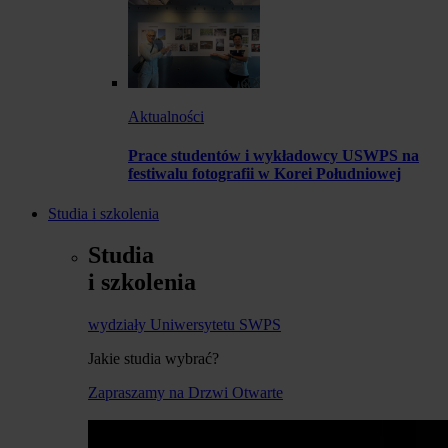
Aktualności
Prace studentów i wykładowcy USWPS na
festiwalu fotografii w Korei Południowej
Studia i szkolenia
Studia
i szkolenia
wydziały Uniwersytetu SWPS
Jakie studia wybrać?
Zapraszamy na Drzwi Otwarte