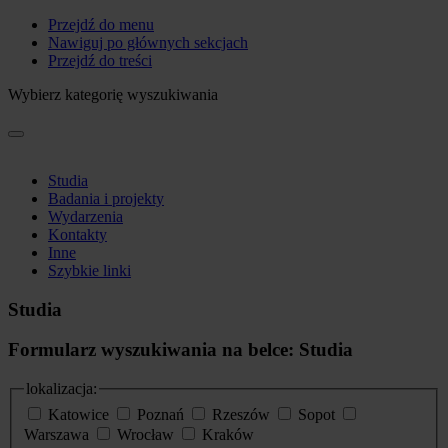
Przejdź do menu
Nawiguj po głównych sekcjach
Przejdź do treści
Wybierz kategorię wyszukiwania
Studia
Badania i projekty
Wydarzenia
Kontakty
Inne
Szybkie linki
Studia
Formularz wyszukiwania na belce: Studia
lokalizacja:
Katowice
Poznań
Rzeszów
Sopot
Warszawa
Wrocław
Kraków