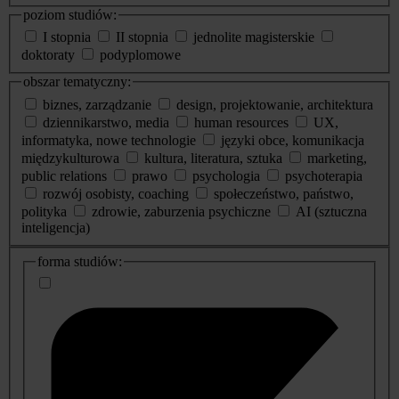
poziom studiów:
I stopnia
II stopnia
jednolite magisterskie
doktoraty
podyplomowe
obszar tematyczny:
biznes, zarządzanie
design, projektowanie, architektura
dziennikarstwo, media
human resources
UX,
informatyka, nowe technologie
języki obce, komunikacja
międzykulturowa
kultura, literatura, sztuka
marketing,
public relations
prawo
psychologia
psychoterapia
rozwój osobisty, coaching
społeczeństwo, państwo,
polityka
zdrowie, zaburzenia psychiczne
AI (sztuczna
inteligencja)
dodatkowe
forma studiów:
informacje
o
studiach