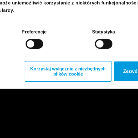
może uniemożliwić korzystanie z niektórych funkcjonalnośc
ularzy.
Preferencje
Statystyka
Korzystaj wyłącznie z niezbędnych
Zezwól
plików cookie