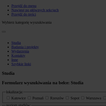
Przejdź do menu
Nawiguj po głównych sekcjach
Przejdź do treści
Wybierz kategorię wyszukiwania
Studia
Badania i projekty
Wydarzenia
Kontakty
Inne
Szybkie linki
Studia
Formularz wyszukiwania na belce: Studia
lokalizacja:
Katowice
Poznań
Rzeszów
Sopot
Warszawa
poziom studiów: