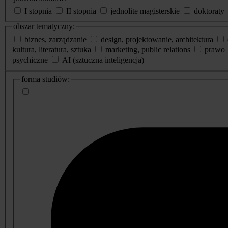
I stopnia
II stopnia
jednolite magisterskie
doktoraty
obszar tematyczny:
biznes, zarządzanie
design, projektowanie, architektura
kultura, literatura, sztuka
marketing, public relations
prawo
psychiczne
AI (sztuczna inteligencja)
dodatkowe
forma studiów:
informacje
o
studiach