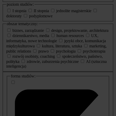
poziom studiów:
I stopnia
II stopnia
jednolite magisterskie
doktoraty
podyplomowe
obszar tematyczny:
biznes, zarządzanie
design, projektowanie, architektura
dziennikarstwo, media
human resources
UX,
informatyka, nowe technologie
języki obce, komunikacja
międzykulturowa
kultura, literatura, sztuka
marketing,
public relations
prawo
psychologia
psychoterapia
rozwój osobisty, coaching
społeczeństwo, państwo,
polityka
zdrowie, zaburzenia psychiczne
AI (sztuczna
inteligencja)
dodatkowe
forma studiów:
informacje
o
studiach