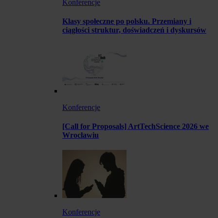
Konferencje
Klasy społeczne po polsku. Przemiany i
ciągłości struktur, doświadczeń i dyskursów
Konferencje
[Call for Proposals] ArtTechScience 2026 we
Wrocławiu
Konferencje