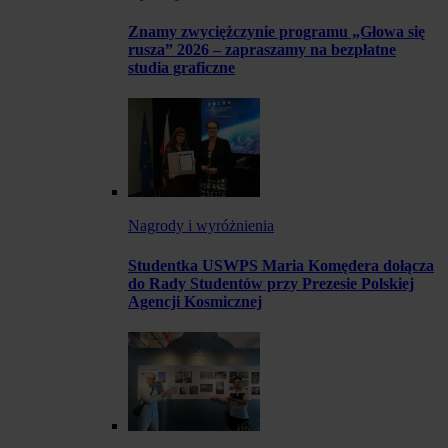
Znamy zwyciężczynie programu „Głowa się
rusza” 2026 – zapraszamy na bezpłatne
studia graficzne
Nagrody i wyróżnienia
Studentka USWPS Maria Komędera dołącza
do Rady Studentów przy Prezesie Polskiej
Agencji Kosmicznej