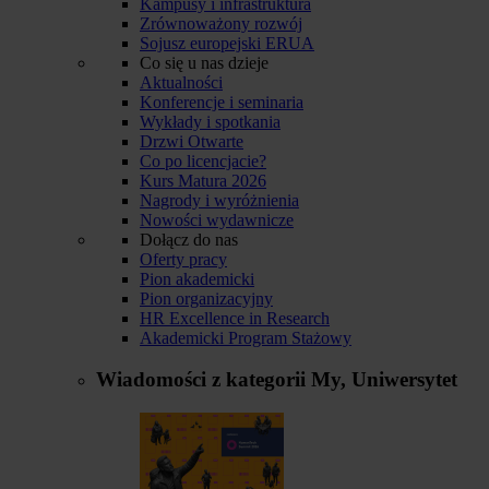
Kampusy i infrastruktura
Zrównoważony rozwój
Sojusz europejski ERUA
Co się u nas dzieje
Aktualności
Konferencje i seminaria
Wykłady i spotkania
Drzwi Otwarte
Co po licencjacie?
Kurs Matura 2026
Nagrody i wyróżnienia
Nowości wydawnicze
Dołącz do nas
Oferty pracy
Pion akademicki
Pion organizacyjny
HR Excellence in Research
Akademicki Program Stażowy
Wiadomości z kategorii
My, Uniwersytet