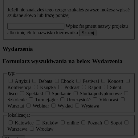
Jeżeli nie znalazłeś tego czego szukałeś zawsze możesz wpisać
szukane słowo lub frazę poniżej
Wpisz fragment nazwy projektu
albo imię i/lub nazwisko kierownika
Szukaj
Wydarzenia
Formularz wyszukiwania na belce: Wydarzenia
typ:
Artykuł
Debata
Ebook
Festiwal
Koncert
Konferencja
Książka
Podcast
Raport
Silent-
disco
Spektakl
Spotkanie
Studia-podyplomowe
Szkolenie
Turniej-gier
Uroczystość
Videocast
Warsztat
Webinar
Wykład
Wystawa
lokalizacja:
Katowice
Kraków
online
Poznań
Sopot
Warszawa
Wrocław