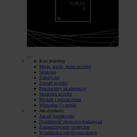
Kim jesteśmy
Misja, wizja, status uczelni
Strategia
Założyciel
Zarząd uczelni
Pracownicy akademiccy
Struktura uczelni
Medale i odznaczenia
Wirtualna Uczelnia
Jak działamy
Jakość kształcenia
Działalność naukowo-badawcza
Zaangażowanie społeczne
Współpraca międzynarodowa