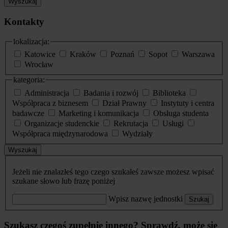
Wyszukaj
Kontakty
lokalizacja:
Katowice
Kraków
Poznań
Sopot
Warszawa
Wrocław
kategoria:
Administracja
Badania i rozwój
Biblioteka
Współpraca z biznesem
Dział Prawny
Instytuty i centra
badawcze
Marketing i komunikacja
Obsługa studenta
Organizacje studenckie
Rekrutacja
Usługi
Współpraca międzynarodowa
Wydziały
Wyszukaj
Jeżeli nie znalazłeś tego czego szukałeś zawsze możesz wpisać
szukane słowo lub frazę poniżej
Wpisz nazwę jednostki
Szukaj
Szukasz czegoś zupełnie innego? Sprawdź, może się