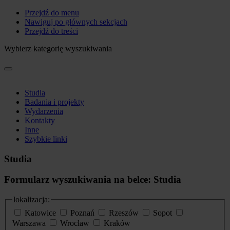
Przejdź do menu
Nawiguj po głównych sekcjach
Przejdź do treści
Wybierz kategorię wyszukiwania
Studia
Badania i projekty
Wydarzenia
Kontakty
Inne
Szybkie linki
Studia
Formularz wyszukiwania na belce: Studia
lokalizacja:
Katowice
Poznań
Rzeszów
Sopot
Warszawa
Wrocław
Kraków