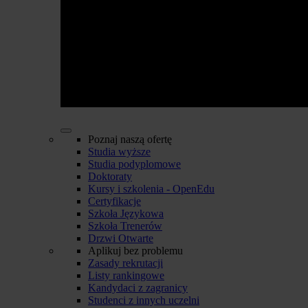
Poznaj naszą ofertę
Studia wyższe
Studia podyplomowe
Doktoraty
Kursy i szkolenia - OpenEdu
Certyfikacje
Szkoła Językowa
Szkoła Trenerów
Drzwi Otwarte
Aplikuj bez problemu
Zasady rekrutacji
Listy rankingowe
Kandydaci z zagranicy
Studenci z innych uczelni