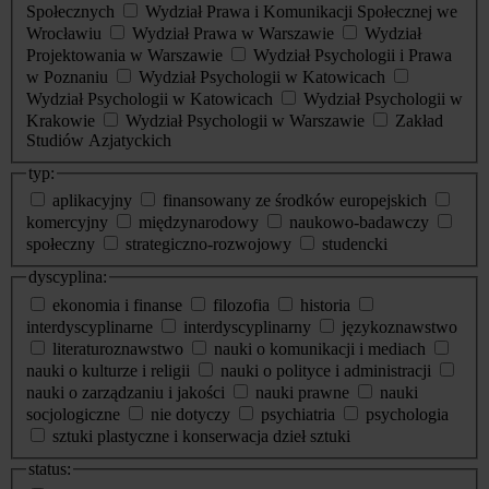
Społecznych
Wydział Prawa i Komunikacji Społecznej we
Wrocławiu
Wydział Prawa w Warszawie
Wydział
Projektowania w Warszawie
Wydział Psychologii i Prawa
w Poznaniu
Wydział Psychologii w Katowicach
Wydział Psychologii w Katowicach
Wydział Psychologii w
Krakowie
Wydział Psychologii w Warszawie
Zakład
Studiów Azjatyckich
typ:
aplikacyjny
finansowany ze środków europejskich
komercyjny
międzynarodowy
naukowo-badawczy
społeczny
strategiczno-rozwojowy
studencki
dyscyplina:
ekonomia i finanse
filozofia
historia
interdyscyplinarne
interdyscyplinarny
językoznawstwo
literaturoznawstwo
nauki o komunikacji i mediach
nauki o kulturze i religii
nauki o polityce i administracji
nauki o zarządzaniu i jakości
nauki prawne
nauki
socjologiczne
nie dotyczy
psychiatria
psychologia
sztuki plastyczne i konserwacja dzieł sztuki
status: