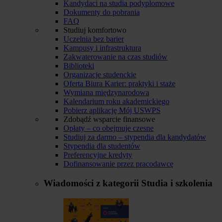
Kandydaci na studia podyplomowe
Dokumenty do pobrania
FAQ
Studiuj komfortowo
Uczelnia bez barier
Kampusy i infrastruktura
Zakwaterowanie na czas studiów
Biblioteki
Organizacje studenckie
Oferta Biura Karier: praktyki i staże
Wymiana międzynarodowa
Kalendarium roku akademickiego
Pobierz aplikację Mój USWPS
Zdobądź wsparcie finansowe
Opłaty – co obejmuje czesne
Studiuj za darmo – stypendia dla kandydatów
Stypendia dla studentów
Preferencyjne kredyty
Dofinansowanie przez pracodawcę
Wiadomości z kategorii
Studia i szkolenia