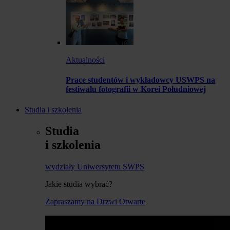
Aktualności
Prace studentów i wykładowcy USWPS na
festiwalu fotografii w Korei Południowej
Studia i szkolenia
Studia
i szkolenia
wydziały Uniwersytetu SWPS
Jakie studia wybrać?
Zapraszamy na Drzwi Otwarte