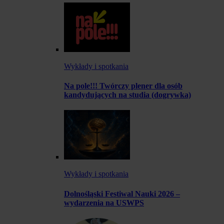
Wykłady i spotkania
Na pole!!! Twórczy plener dla osób
kandydujących na studia (dogrywka)
Wykłady i spotkania
Dolnośląski Festiwal Nauki 2026 –
wydarzenia na USWPS