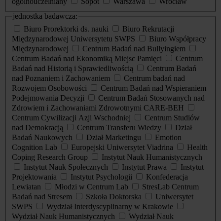
ogólnouczelniany
Sopot
Warszawa
Wrocław
jednostka badawcza:
Biuro Prorektorki ds. nauki
Biuro Rekrutacji
Międzynarodowej Uniwersytetu SWPS
Biuro Współpracy
Międzynarodowej
Centrum Badań nad Bullyingiem
Centrum Badań nad Ekonomiką Miejsc Pamięci
Centrum
Badań nad Historią i Sprawiedliwością
Centrum Badań
nad Poznaniem i Zachowaniem
Centrum badań nad
Rozwojem Osobowości
Centrum Badań nad Wspieraniem
Podejmowania Decyzji
Centrum Badań Stosowanych nad
Zdrowiem i Zachowaniami Zdrowotnymi CARE-BEH
Centrum Cywilizacji Azji Wschodniej
Centrum Studiów
nad Demokracją
Centrum Transferu Wiedzy
Dział
Badań Naukowych
Dział Marketingu
Emotion
Cognition Lab
Europejski Uniwersytet Viadrina
Health
Coping Research Group
Instytut Nauk Humanistycznych
Instytut Nauk Społecznych
Instytut Prawa
Instytut
Projektowania
Instytut Psychologii
Konfederacja
Lewiatan
Młodzi w Centrum Lab
StresLab Centrum
Badań nad Stresem
Szkoła Doktorska
Uniwersytet
SWPS
Wydział Interdyscyplinarny w Krakowie
Wydział Nauk Humanistycznych
Wydział Nauk