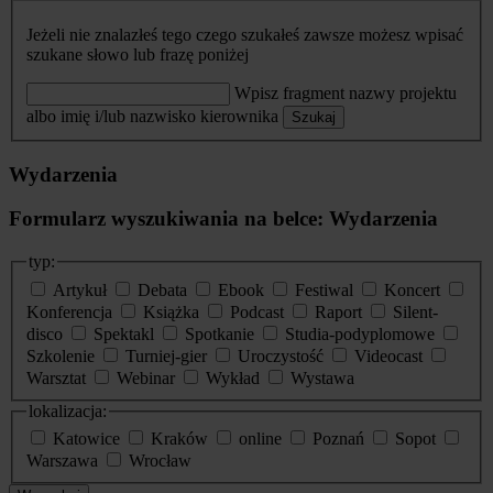
Jeżeli nie znalazłeś tego czego szukałeś zawsze możesz wpisać
szukane słowo lub frazę poniżej
Wpisz fragment nazwy projektu
albo imię i/lub nazwisko kierownika
Szukaj
Wydarzenia
Formularz wyszukiwania na belce: Wydarzenia
typ:
Artykuł
Debata
Ebook
Festiwal
Koncert
Konferencja
Książka
Podcast
Raport
Silent-
disco
Spektakl
Spotkanie
Studia-podyplomowe
Szkolenie
Turniej-gier
Uroczystość
Videocast
Warsztat
Webinar
Wykład
Wystawa
lokalizacja:
Katowice
Kraków
online
Poznań
Sopot
Warszawa
Wrocław