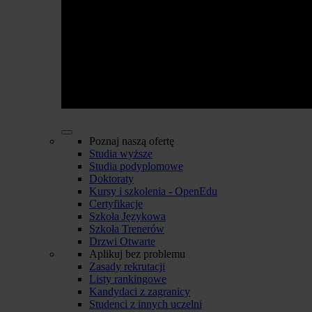
Poznaj naszą ofertę
Studia wyższe
Studia podyplomowe
Doktoraty
Kursy i szkolenia - OpenEdu
Certyfikacje
Szkoła Językowa
Szkoła Trenerów
Drzwi Otwarte
Aplikuj bez problemu
Zasady rekrutacji
Listy rankingowe
Kandydaci z zagranicy
Studenci z innych uczelni