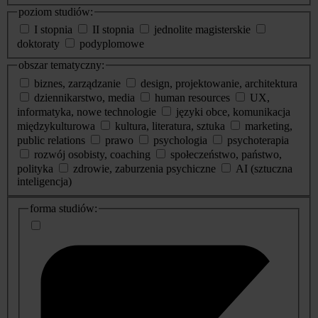
poziom studiów:
I stopnia
II stopnia
jednolite magisterskie
doktoraty
podyplomowe
obszar tematyczny:
biznes, zarządzanie
design, projektowanie, architektura
dziennikarstwo, media
human resources
UX,
informatyka, nowe technologie
języki obce, komunikacja
międzykulturowa
kultura, literatura, sztuka
marketing,
public relations
prawo
psychologia
psychoterapia
rozwój osobisty, coaching
społeczeństwo, państwo,
polityka
zdrowie, zaburzenia psychiczne
AI (sztuczna
inteligencja)
dodatkowe
forma studiów:
informacje
o
studiach