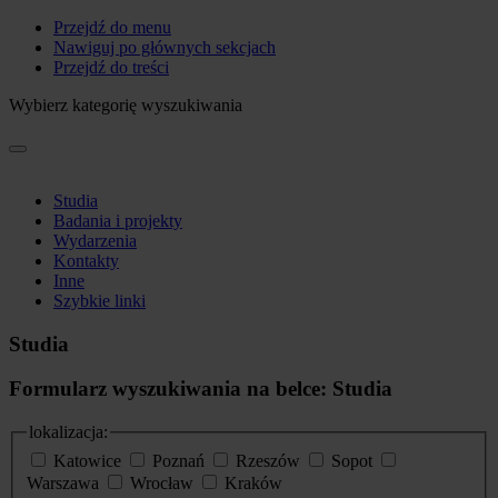
Przejdź do menu
Nawiguj po głównych sekcjach
Przejdź do treści
Wybierz kategorię wyszukiwania
Studia
Badania i projekty
Wydarzenia
Kontakty
Inne
Szybkie linki
Studia
Formularz wyszukiwania na belce: Studia
lokalizacja:
Katowice
Poznań
Rzeszów
Sopot
Warszawa
Wrocław
Kraków