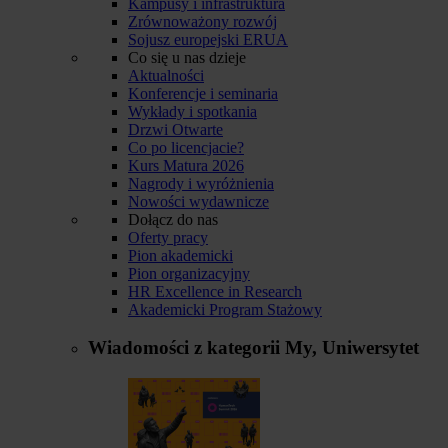
Kampusy i infrastruktura
Zrównoważony rozwój
Sojusz europejski ERUA
Co się u nas dzieje
Aktualności
Konferencje i seminaria
Wykłady i spotkania
Drzwi Otwarte
Co po licencjacie?
Kurs Matura 2026
Nagrody i wyróżnienia
Nowości wydawnicze
Dołącz do nas
Oferty pracy
Pion akademicki
Pion organizacyjny
HR Excellence in Research
Akademicki Program Stażowy
Wiadomości z kategorii
My, Uniwersytet