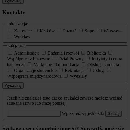
Wyszukaj
Kontakty
lokalizacja:
Katowice
Kraków
Poznań
Sopot
Warszawa
Wrocław
kategoria:
Administracja
Badania i rozwój
Biblioteka
Współpraca z biznesem
Dział Prawny
Instytuty i centra
badawcze
Marketing i komunikacja
Obsługa studenta
Organizacje studenckie
Rekrutacja
Usługi
Współpraca międzynarodowa
Wydziały
Wyszukaj
Jeżeli nie znalazłeś tego czego szukałeś zawsze możesz wpisać
szukane słowo lub frazę poniżej
Wpisz nazwę jednostki
Szukaj
Szukasz czegoś zupełnie innego? Sprawdź, może się