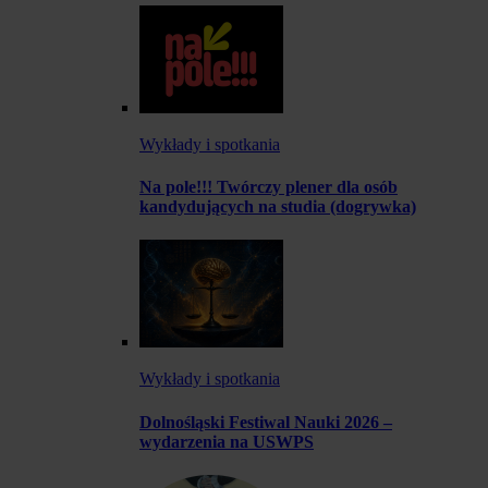
Wykłady i spotkania
Na pole!!! Twórczy plener dla osób
kandydujących na studia (dogrywka)
Wykłady i spotkania
Dolnośląski Festiwal Nauki 2026 –
wydarzenia na USWPS