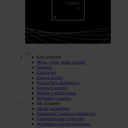
Kim jesteśmy
Misja, wizja, status uczelni
Strategia
Założyciel
Zarząd uczelni
Pracownicy akademiccy
Struktura uczelni
Medale i odznaczenia
Wirtualna Uczelnia
Jak działamy
Jakość kształcenia
Działalność naukowo-badawcza
Zaangażowanie społeczne
Współpraca międzynarodowa