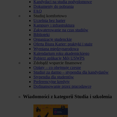
Kandydaci na studia podyplomowe
Dokumenty do pobrania
FAQ
Studiuj komfortowo
Uczelnia bez barier
Kampusy i infrastruktura
Zakwaterowanie na czas studiów
Biblioteki
Organizacje studenckie
Oferta Biura Karier: praktyki i staże
Wymiana międzynarodowa
Kalendarium roku akademickiego
Pobierz aplikację Mój USWPS
Zdobądź wsparcie finansowe
Opłaty – co obejmuje czesne
Studiuj za darmo – stypendia dla kandydatów
Stypendia dla studentów
Preferencyjne kredyty
Dofinansowanie przez pracodawcę
Wiadomości z kategorii
Studia i szkolenia