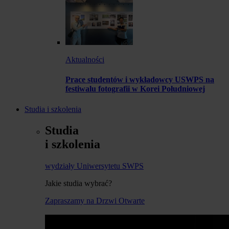
Aktualności
Prace studentów i wykładowcy USWPS na
festiwalu fotografii w Korei Południowej
Studia i szkolenia
Studia
i szkolenia
wydziały Uniwersytetu SWPS
Jakie studia wybrać?
Zapraszamy na Drzwi Otwarte