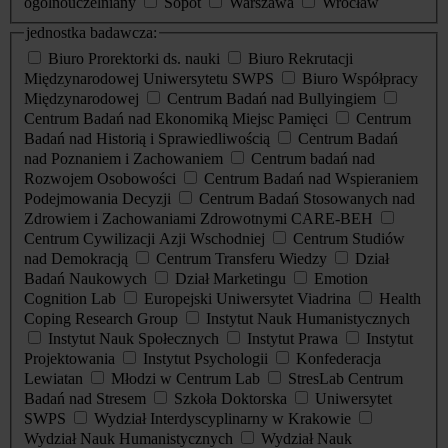
ogólnouczelniany
Sopot
Warszawa
Wrocław
jednostka badawcza:
Biuro Prorektorki ds. nauki
Biuro Rekrutacji
Międzynarodowej Uniwersytetu SWPS
Biuro Współpracy
Międzynarodowej
Centrum Badań nad Bullyingiem
Centrum Badań nad Ekonomiką Miejsc Pamięci
Centrum
Badań nad Historią i Sprawiedliwością
Centrum Badań
nad Poznaniem i Zachowaniem
Centrum badań nad
Rozwojem Osobowości
Centrum Badań nad Wspieraniem
Podejmowania Decyzji
Centrum Badań Stosowanych nad
Zdrowiem i Zachowaniami Zdrowotnymi CARE-BEH
Centrum Cywilizacji Azji Wschodniej
Centrum Studiów
nad Demokracją
Centrum Transferu Wiedzy
Dział
Badań Naukowych
Dział Marketingu
Emotion
Cognition Lab
Europejski Uniwersytet Viadrina
Health
Coping Research Group
Instytut Nauk Humanistycznych
Instytut Nauk Społecznych
Instytut Prawa
Instytut
Projektowania
Instytut Psychologii
Konfederacja
Lewiatan
Młodzi w Centrum Lab
StresLab Centrum
Badań nad Stresem
Szkoła Doktorska
Uniwersytet
SWPS
Wydział Interdyscyplinarny w Krakowie
Wydział Nauk Humanistycznych
Wydział Nauk