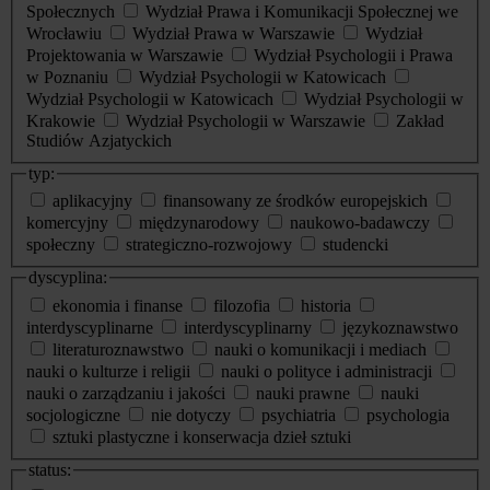
Społecznych
Wydział Prawa i Komunikacji Społecznej we
Wrocławiu
Wydział Prawa w Warszawie
Wydział
Projektowania w Warszawie
Wydział Psychologii i Prawa
w Poznaniu
Wydział Psychologii w Katowicach
Wydział Psychologii w Katowicach
Wydział Psychologii w
Krakowie
Wydział Psychologii w Warszawie
Zakład
Studiów Azjatyckich
typ:
aplikacyjny
finansowany ze środków europejskich
komercyjny
międzynarodowy
naukowo-badawczy
społeczny
strategiczno-rozwojowy
studencki
dyscyplina:
ekonomia i finanse
filozofia
historia
interdyscyplinarne
interdyscyplinarny
językoznawstwo
literaturoznawstwo
nauki o komunikacji i mediach
nauki o kulturze i religii
nauki o polityce i administracji
nauki o zarządzaniu i jakości
nauki prawne
nauki
socjologiczne
nie dotyczy
psychiatria
psychologia
sztuki plastyczne i konserwacja dzieł sztuki
status: