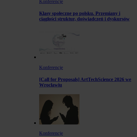
Konferencje
Klasy społeczne po polsku. Przemiany i
ciągłości struktur, doświadczeń i dyskursów
Konferencje
[Call for Proposals] ArtTechScience 2026 we
Wrocławiu
Konferencje